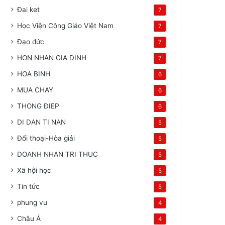
Đai ket
7
Học Viện Công Giáo Việt Nam
7
Đạo đức
7
HON NHAN GIA DINH
7
HOA BINH
6
MUA CHAY
6
THONG ĐIEP
6
DI DAN TI NAN
5
Đối thoại-Hòa giải
5
DOANH NHAN TRI THUC
5
Xã hội học
5
Tin tức
5
phung vu
4
Châu Á
4