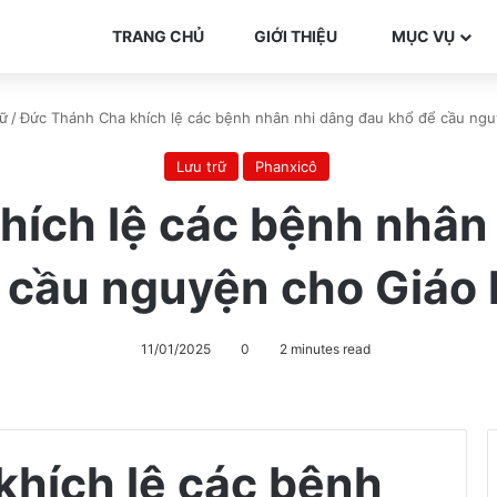
TRANG CHỦ
GIỚI THIỆU
MỤC VỤ
rữ
/
Đức Thánh Cha khích lệ các bệnh nhân nhi dâng đau khổ để cầu ngu
Lưu trữ
Phanxicô
ích lệ các bệnh nhân
 cầu nguyện cho Giáo 
11/01/2025
0
2 minutes read
hích lệ các bệnh