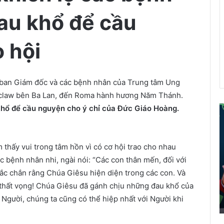
au khổ để cầu
 hội
 ban Giám đốc và các bệnh nhân của Trung tâm Ung
oclaw bên Ba Lan, đến Roma hành hương Năm Thánh.
hổ để cầu nguyện cho ý chỉ của Đức Giáo Hoàng.
ể
i
 thấy vui trong tâm hồn vì có cơ hội trao cho nhau
á
ác bệnh nhân nhi, ngài nói: “Các con thân mến, đối với
o
d
hắc chắn rằng Chúa Giêsu hiện diện trong các con. Và
â
 thất vọng! Chúa Giêsu đã gánh chịu những đau khổ của
n
ủa Người, chúng ta cũng có thể hiệp nhất với Người khi
t
r