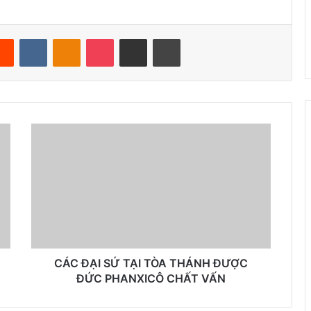
Reddit
VKontakte
Odnoklassniki
Pocket
Share via Email
Print
CÁC ĐẠI SỨ TẠI TÒA THÁNH ĐƯỢC
ĐỨC PHANXICÔ CHẤT VẤN