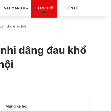
Search for
VATICANO II
LƯU TRỮ
LIÊN HỆ
yện cho Giáo hội
 nhi dâng đau khổ
hội
Mạng xã hội