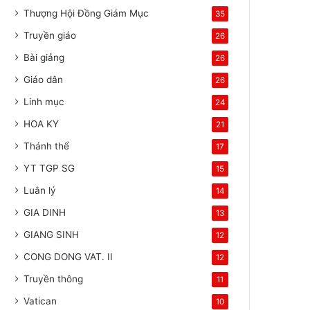
Thượng Hội Đồng Giám Mục
35
Truyền giáo
26
Bài giảng
26
Giáo dân
26
Linh mục
24
HOA KY
21
Thánh thể
17
YT TGP SG
15
Luân lý
14
GIA DINH
13
GIANG SINH
12
CONG DONG VAT. II
12
Truyền thông
11
Vatican
10