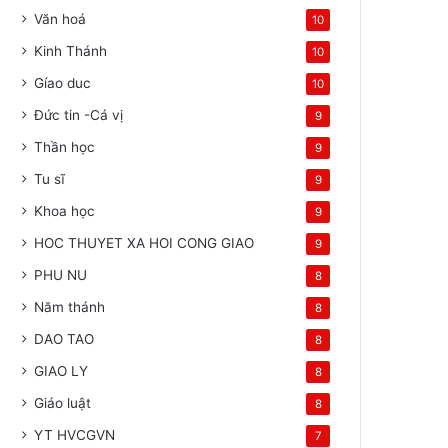
Văn hoá
10
Kinh Thánh
10
Gíao duc
10
Đức tin -Cá vị
9
Thần học
9
Tu sĩ
9
Khoa học
9
HOC THUYET XA HOI CONG GIAO
9
PHU NU
8
Năm thánh
8
DAO TAO
8
GIAO LY
8
Giáo luật
8
YT HVCGVN
7