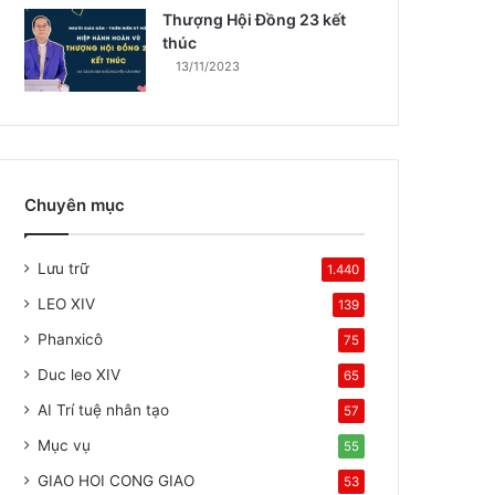
Thượng Hội Đồng 23 kết
thúc
13/11/2023
Chuyên mục
Lưu trữ
1.440
LEO XIV
139
Phanxicô
75
Duc leo XIV
65
AI Trí tuệ nhân tạo
57
Mục vụ
55
GIAO HOI CONG GIAO
53