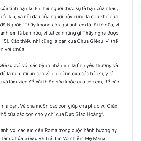
ở
t
ủa tình bạn là: khi hai người thực sự là bạn của nhau,
h
ười kia, và nỗi đau của người này cũng là đau khổ của
à
đệ Người: “Thầy không còn gọi anh em là tôi tớ nữa, vì
n
 anh em là bạn hữu, vì tất cả những gì Thầy nghe được
h
 15). Các thiếu nhi cũng là bạn của Chúa Giêsu, vì thế
ù
ồn với Chúa.
a
X
iêsu đối với các bệnh nhân nhi là tình yêu thương và
u
â
 là nụ cười ân cần và dịu dàng của các bác sĩ, y tá,
n
c và làm việc để cải thiện sức khỏe của các em, để các
n là bạn. Và cha muốn các con giúp cha phục vụ Giáo
khổ của các con cho ý chỉ của Đức Giáo Hoàng”.
hành với các em đến Roma trong cuộc hành hương hy
 Tâm Chúa Giêsu và Trái tim Vô nhiễm Mẹ Maria.