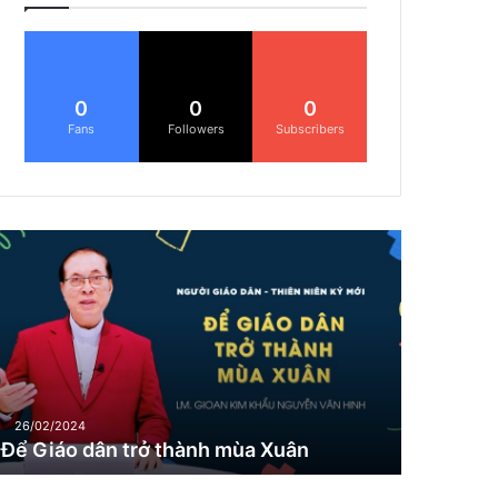
0
0
0
Fans
Followers
Subscribers
Đ
G
26/02/2024
Để Giáo dân trở thành mùa Xuân