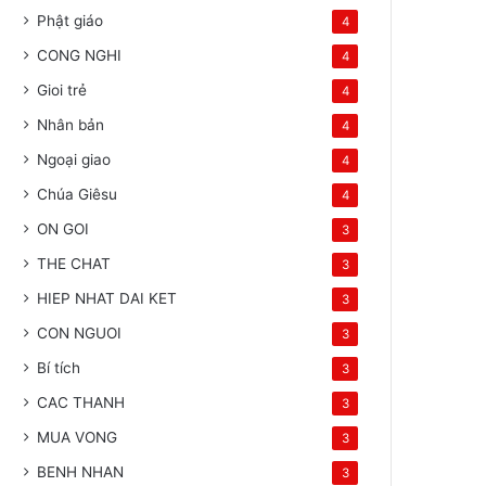
Phật giáo
4
CONG NGHI
4
Gioi trẻ
4
Nhân bản
4
Ngoại giao
4
Chúa Giêsu
4
ON GOI
3
THE CHAT
3
HIEP NHAT DAI KET
3
CON NGUOI
3
Bí tích
3
CAC THANH
3
MUA VONG
3
BENH NHAN
3