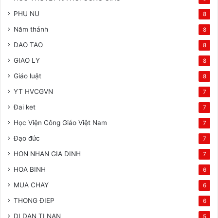
PHU NU
8
Năm thánh
8
DAO TAO
8
GIAO LY
8
Giáo luật
8
YT HVCGVN
7
Đai ket
7
Học Viện Công Giáo Việt Nam
7
Đạo đức
7
HON NHAN GIA DINH
7
HOA BINH
6
MUA CHAY
6
THONG ĐIEP
6
DI DAN TI NAN
5