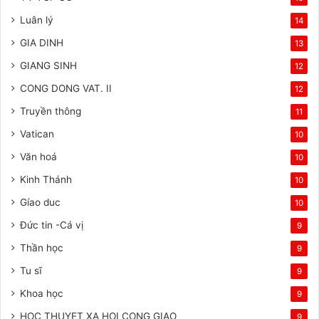
Luân lý
14
GIA DINH
13
GIANG SINH
12
CONG DONG VAT. II
12
Truyền thông
11
Vatican
10
Văn hoá
10
Kinh Thánh
10
Gíao duc
10
Đức tin -Cá vị
9
Thần học
9
Tu sĩ
9
Khoa học
9
HOC THUYET XA HOI CONG GIAO
9