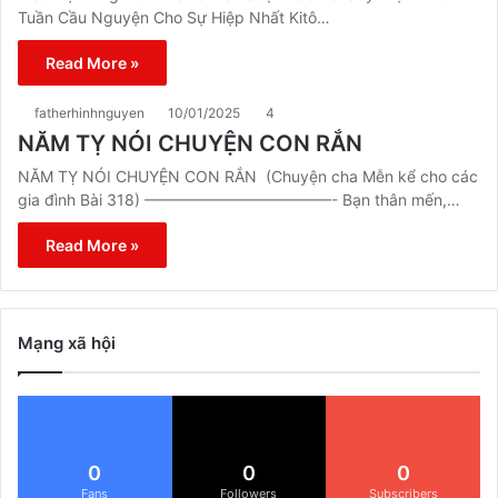
Tuần Cầu Nguyện Cho Sự Hiệp Nhất Kitô…
Read More »
fatherhinhnguyen
10/01/2025
4
NĂM TỴ NÓI CHUYỆN CON RẮN
NĂM TỴ NÓI CHUYỆN CON RẮN (Chuyện cha Mễn kể cho các
gia đình Bài 318) ————————————- Bạn thân mến,…
Read More »
Mạng xã hội
0
0
0
Fans
Followers
Subscribers