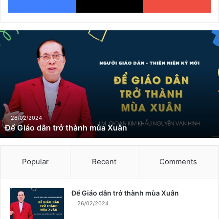
Đ
ể
G
i
á
o
d
â
n
26/02/2024
Để Giáo dân trở thành mùa Xuân
t
r
ở
t
Popular
Recent
Comments
h
à
n
Để Giáo dân trở thành mùa Xuân
h
26/02/2024
m