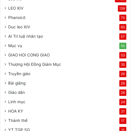
LEO XIV
139
Phanxicô
75
Duc leo XIV
65
AI Trí tuệ nhân tạo
57
Mục vụ
55
GIAO HOI CONG GIAO
53
Thượng Hội Đồng Giám Mục
35
Truyền giáo
26
Bài giảng
26
Giáo dân
26
Linh mục
24
HOA KY
21
Thánh thể
17
YT TGP SG
15