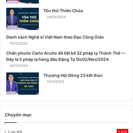
ù
a
Tôn thờ Thiên Chúa
X
04/03/2024
u
â
n
Danh sách Nghệ sĩ Việt Nam theo Đạo Công Giáo
15/12/2025
Chân phước Carlo Acutis đã liệt kê 32 phép lạ Thánh Thể —
Đây là 5 phép lạ hàng đầu Đặng Tự Do02/Nov/2024
04/11/2024
Thượng Hội Đồng 23 kết thúc
13/11/2023
Chuyên mục
Lưu trữ
1.439