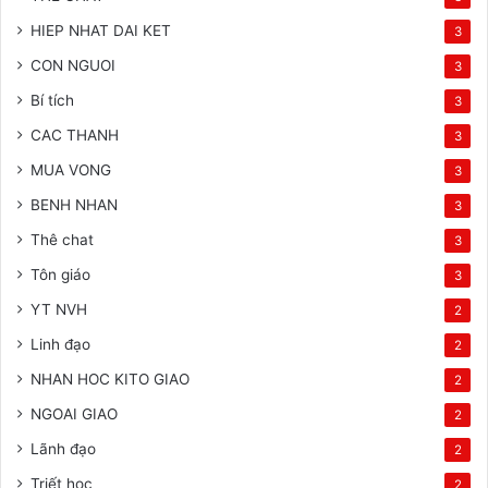
HIEP NHAT DAI KET
3
CON NGUOI
3
Bí tích
3
CAC THANH
3
MUA VONG
3
BENH NHAN
3
Thê chat
3
Tôn giáo
3
YT NVH
2
Linh đạo
2
NHAN HOC KITO GIAO
2
NGOAI GIAO
2
Lãnh đạo
2
Triết học
2