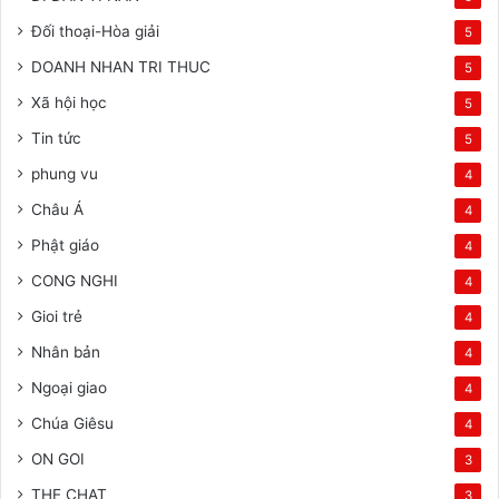
Đối thoại-Hòa giải
5
DOANH NHAN TRI THUC
5
Xã hội học
5
Tin tức
5
phung vu
4
Châu Á
4
Phật giáo
4
CONG NGHI
4
Gioi trẻ
4
Nhân bản
4
Ngoại giao
4
Chúa Giêsu
4
ON GOI
3
THE CHAT
3