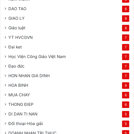
DAO TAO
8
GIAO LY
8
Giáo luật
8
YT HVCGVN
7
Đai ket
7
Học Viện Công Giáo Việt Nam
7
Đạo đức
7
HON NHAN GIA DINH
7
HOA BINH
6
MUA CHAY
6
THONG ĐIEP
6
DI DAN TI NAN
5
Đối thoại-Hòa giải
5
DOANH NHAN TRI THUC
5