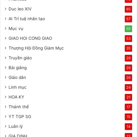
Duc leo XIV
65
AI Trí tuệ nhân tạo
57
Mục vụ
55
GIAO HOI CONG GIAO
53
Thượng Hội Đồng Giám Mục
35
Truyền giáo
26
Bài giảng
26
Giáo dân
26
Linh mục
24
HOA KY
21
Thánh thể
17
YT TGP SG
15
Luân lý
14
GIA DINH
13