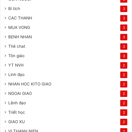
Bí tích
3
CAC THANH
3
MUA VONG
3
BENH NHAN
3
Thê chat
3
Tôn giáo
3
YT NVH
2
Linh đạo
2
NHAN HOC KITO GIAO
2
NGOAI GIAO
2
Lãnh đạo
2
Triết học
2
GIAO XU
2
VI THANH NIEN
2