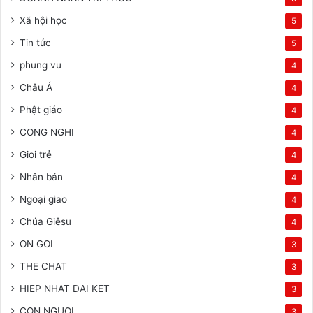
Xã hội học
5
Tin tức
5
phung vu
4
Châu Á
4
Phật giáo
4
CONG NGHI
4
Gioi trẻ
4
Nhân bản
4
Ngoại giao
4
Chúa Giêsu
4
ON GOI
3
THE CHAT
3
HIEP NHAT DAI KET
3
CON NGUOI
3