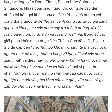
bằng và hợp lý
” ở Đông Timor, Papua New Guinea và
Singapore. Nhà ngoại giao người Síp cũng đề cập đến
nhiều lời kêu gọi khác nhau do Đức Phanxicô đưa ra với
cộng đồng quốc tế để “
họ sát cánh cùng các quốc gia đang
gặp khó khăn, hầu các nước này trở thành những xã hội
công bằng hơn, tự do hơn và cởi mở hơn
”. Và, trong số các
giải pháp khác nhau được Đức Thánh Cha đề xuất, Đại sứ
Síp đề cập đến “
việc hủy bỏ khoản nợ kinh tế mà các nước
nghèo nhất đã mắc, thường bằng vũ lực, đối với các nước
giàu nhất
” và điều này “
không phải vì bố thí hay thương hại,
mà là sự đền bù về đạo đức và luân lý
“, bởi vì phải thừa
nhận “
sự tồn tại của món nợ sinh thái của các nước công
nghiệp hóa đối với phía Nam của thế giới, vốn phải trả giá
gấp đôi cho việc khai thác mà họ là nạn nhân
“.