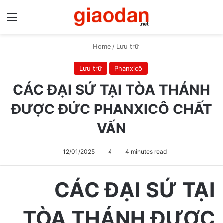
Menu
S
Home
/
Lưu trữ
Lưu trữ
Phanxicô
CÁC ĐẠI SỨ TẠI TÒA THÁNH
ĐƯỢC ĐỨC PHANXICÔ CHẤT
VẤN
12/01/2025
4
4 minutes read
CÁC ĐẠI SỨ TẠI
TÒA THÁNH ĐƯỢC