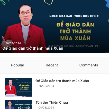
Đ
ể
G
i
á
o
d
â
n
26/02/2024
Để Giáo dân trở thành mùa Xuân
t
r
ở
t
Popular
Recent
Comments
h
à
n
Để Giáo dân trở thành mùa Xuân
h
26/02/2024
m
ù
a
Tôn thờ Thiên Chúa
X
04/03/2024