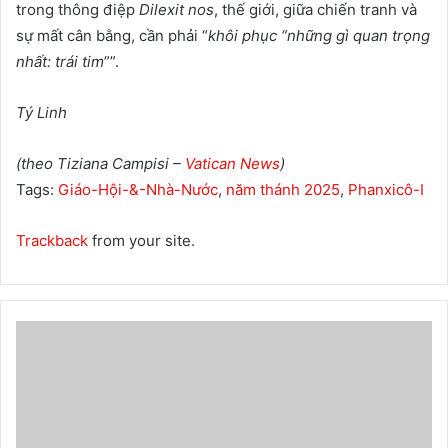
trong thông điệp
Dilexit nos
, thế giới, giữa chiến tranh và
sự mất cân bằng, cần phải “
khôi phục “những gì quan trọng
nhất: trái tim
””.
Tý Linh
(theo
Tiziana Campisi –
Vatican News
)
Tags:
Giáo-Hội-&-Nhà-Nước
,
năm thánh 2025
,
Phanxicô-I
Trackback
from your site.