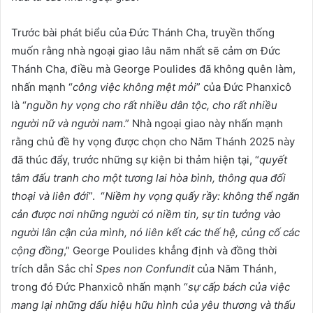
Trước bài phát biểu của Đức Thánh Cha, truyền thống
muốn rằng nhà ngoại giao lâu năm nhất sẽ cảm ơn Đức
Thánh Cha, điều mà George Poulides đã không quên làm,
nhấn mạnh “
công việc không mệt mỏi
” của Đức Phanxicô
là “
nguồn hy vọng cho rất nhiều dân tộc, cho rất nhiều
người nữ và người nam
.” Nhà ngoại giao này nhấn mạnh
rằng chủ đề hy vọng được chọn cho Năm Thánh 2025 này
đã thúc đẩy, trước những sự kiện bi thảm hiện tại, “
quyết
tâm đấu tranh cho một tương lai hòa bình, thông qua đối
thoại và liên đới
”. “
Niềm hy vọng quấy rầy: không thể ngăn
cản được nơi những người có niềm tin, sự tin tưởng vào
người lân cận của mình, nó liên kết các thế hệ, củng cố các
cộng đồng
,” George Poulides khẳng định và đồng thời
trích dẫn Sắc chỉ
Spes non Confundit
của Năm Thánh,
trong đó Đức Phanxicô nhấn mạnh “
sự cấp bách của việc
mang lại những dấu hiệu hữu hình của yêu thương và thấu