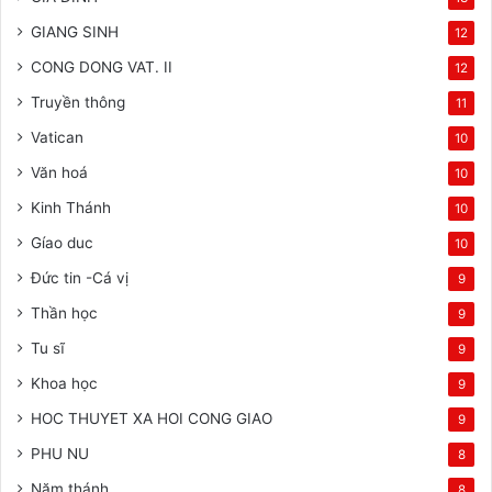
GIANG SINH
12
CONG DONG VAT. II
12
Truyền thông
11
Vatican
10
Văn hoá
10
Kinh Thánh
10
Gíao duc
10
Đức tin -Cá vị
9
Thần học
9
Tu sĩ
9
Khoa học
9
HOC THUYET XA HOI CONG GIAO
9
PHU NU
8
Năm thánh
8