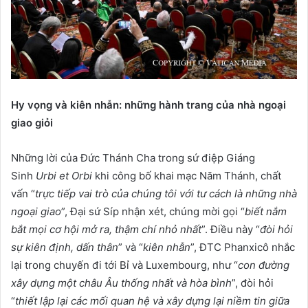
Hy vọng và kiên nhẫn: những hành trang của nhà ngoại
giao giỏi
Những lời của Đức Thánh Cha trong sứ điệp Giáng
Sinh
Urbi et Orbi
khi công bố khai mạc Năm Thánh, chất
vấn “
trực tiếp vai trò của chúng tôi với tư cách là những nhà
ngoại giao
”, Đại sứ Síp nhận xét, chúng mời gọi “
biết nắm
bắt mọi cơ hội mở ra, thậm chí nhỏ nhất
”. Điều này “
đòi hỏi
sự kiên định, dấn thân
” và “
kiên nhẫn
”, ĐTC Phanxicô nhắc
lại trong chuyến đi tới Bỉ và Luxembourg, như “
con đường
xây dựng một châu Âu thống nhất và hòa bình
”, đòi hỏi
“
thiết lập lại các mối quan hệ và xây dựng lại niềm tin giữa