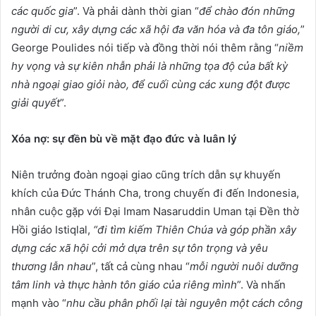
các quốc gia
”. Và phải dành thời gian “
để chào đón những
người di cư, xây dựng các xã hội đa văn hóa và đa tôn giáo,
”
George Poulides nói tiếp và đồng thời nói thêm rằng “
niềm
hy vọng và sự kiên nhẫn phải là những tọa độ của bất kỳ
nhà ngoại giao giỏi nào, để cuối cùng các xung đột được
giải quyết
”.
Xóa nợ: sự đền bù về mặt đạo đức và luân lý
Niên trưởng đoàn ngoại giao cũng trích dẫn sự khuyến
khích của Đức Thánh Cha, trong chuyến đi đến Indonesia,
nhân cuộc gặp với Đại Imam Nasaruddin Uman tại Đền thờ
Hồi giáo Istiqlal,
“đi tìm kiếm Thiên Chúa và góp phần xây
dựng các xã hội cởi mở dựa trên sự tôn trọng và yêu
thương lẫn nhau
”, tất cả cùng nhau “
mỗi người nuôi dưỡng
tâm linh và thực hành tôn giáo của riêng mình
”. Và nhấn
mạnh vào “
nhu cầu phân phối lại tài nguyên một cách công