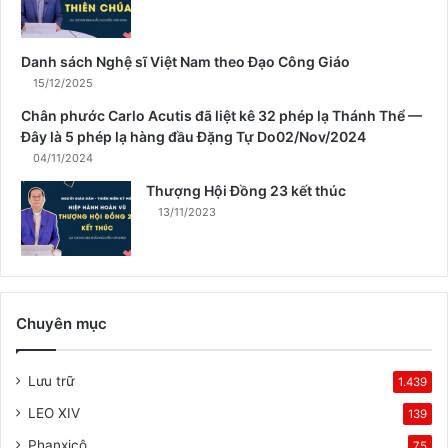
u
â
n
Danh sách Nghệ sĩ Việt Nam theo Đạo Công Giáo
15/12/2025
Chân phước Carlo Acutis đã liệt kê 32 phép lạ Thánh Thể —
Đây là 5 phép lạ hàng đầu Đặng Tự Do02/Nov/2024
04/11/2024
Thượng Hội Đồng 23 kết thúc
13/11/2023
Chuyên mục
Lưu trữ
1.439
LEO XIV
139
Phanxicô
75