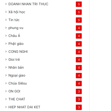
DOANH NHAN TRI THUC
5
Xã hội học
5
Tin tức
5
phung vu
4
Châu Á
4
Phật giáo
4
CONG NGHI
4
Gioi trẻ
4
Nhân bản
4
Ngoại giao
4
Chúa Giêsu
4
ON GOI
3
THE CHAT
3
HIEP NHAT DAI KET
3