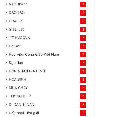
Năm thánh
8
DAO TAO
8
GIAO LY
8
Giáo luật
8
YT HVCGVN
7
Đai ket
7
Học Viện Công Giáo Việt Nam
7
Đạo đức
7
HON NHAN GIA DINH
7
HOA BINH
6
MUA CHAY
6
THONG ĐIEP
6
DI DAN TI NAN
5
Đối thoại-Hòa giải
5