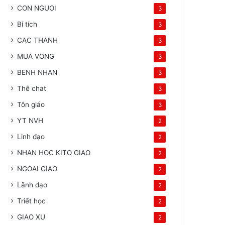
CON NGUOI
3
Bí tích
3
CAC THANH
3
MUA VONG
3
BENH NHAN
3
Thê chat
3
Tôn giáo
3
YT NVH
2
Linh đạo
2
NHAN HOC KITO GIAO
2
NGOAI GIAO
2
Lãnh đạo
2
Triết học
2
GIAO XU
2