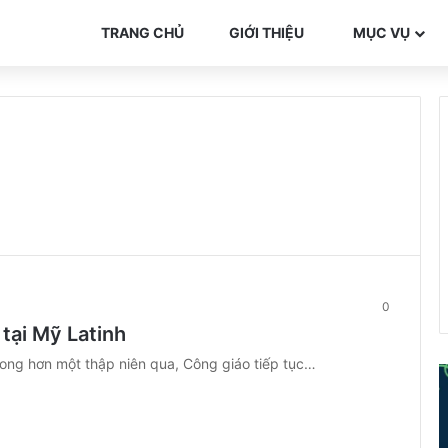
TRANG CHỦ
GIỚI THIỆU
MỤC VỤ
0
tại Mỹ Latinh
rong hơn một thập niên qua, Công giáo tiếp tục…
ể
i