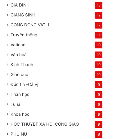
GIA DINH
13
GIANG SINH
12
CONG DONG VAT. II
12
Truyền thông
11
Vatican
10
Văn hoá
10
Kinh Thánh
10
Gíao duc
10
Đức tin -Cá vị
9
Thần học
9
Tu sĩ
9
Khoa học
9
HOC THUYET XA HOI CONG GIAO
9
PHU NU
8