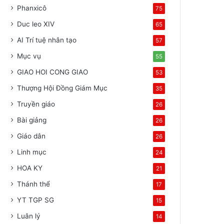
Phanxicô
75
Duc leo XIV
65
AI Trí tuệ nhân tạo
57
Mục vụ
55
GIAO HOI CONG GIAO
53
Thượng Hội Đồng Giám Mục
35
Truyền giáo
26
Bài giảng
26
Giáo dân
26
Linh mục
24
HOA KY
21
Thánh thể
17
YT TGP SG
15
Luân lý
14