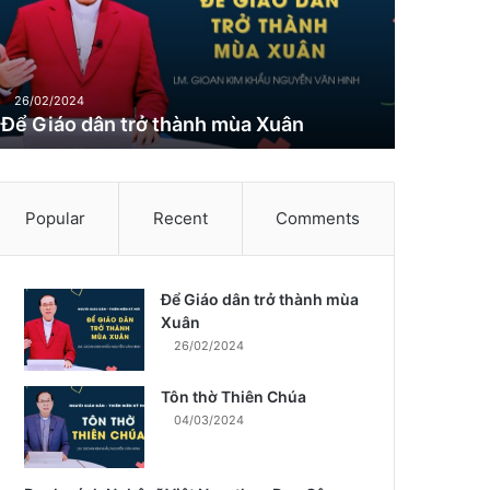
26/02/2024
Để Giáo dân trở thành mùa Xuân
Popular
Recent
Comments
Để Giáo dân trở thành mùa
m
Xuân
26/02/2024
Tôn thờ Thiên Chúa
04/03/2024