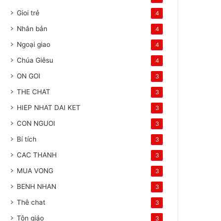
Gioi trẻ
4
Nhân bản
4
Ngoại giao
4
Chúa Giêsu
4
ON GOI
3
THE CHAT
3
HIEP NHAT DAI KET
3
CON NGUOI
3
Bí tích
3
CAC THANH
3
MUA VONG
3
BENH NHAN
3
Thê chat
3
Tôn giáo
3