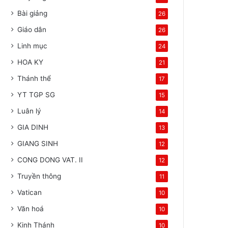
Bài giảng
26
Giáo dân
26
Linh mục
24
HOA KY
21
Thánh thể
17
YT TGP SG
15
Luân lý
14
GIA DINH
13
GIANG SINH
12
CONG DONG VAT. II
12
Truyền thông
11
Vatican
10
Văn hoá
10
Kinh Thánh
10