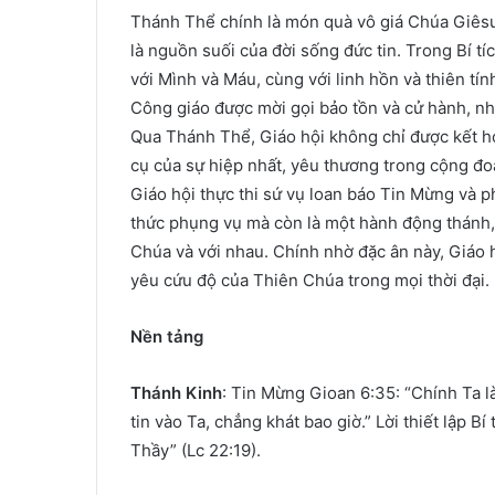
Thánh Thể chính là món quà vô giá Chúa Giêsu 
là nguồn suối của đời sống đức tin. Trong Bí t
với Mình và Máu, cùng với linh hồn và thiên tí
Công giáo được mời gọi bảo tồn và cử hành, nh
Qua Thánh Thể, Giáo hội không chỉ được kết hợ
cụ của sự hiệp nhất, yêu thương trong cộng đ
Giáo hội thực thi sứ vụ loan báo Tin Mừng và p
thức phụng vụ mà còn là một hành động thánh,
Chúa và với nhau. Chính nhờ đặc ân này, Giáo
yêu cứu độ của Thiên Chúa trong mọi thời đại.
Nền tảng
Thánh Kinh
: Tin Mừng Gioan 6:35: “Chính Ta là
tin vào Ta, chẳng khát bao giờ.” Lời thiết lập 
Thầy” (Lc 22:19).