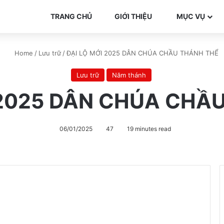
TRANG CHỦ
GIỚI THIỆU
MỤC VỤ
Home
/
Lưu trữ
/
ĐẠI LỘ MỚI 2025 DÂN CHÚA CHẦU THÁNH THỂ
Lưu trữ
Năm thánh
 2025 DÂN CHÚA CHẦ
06/01/2025
47
19 minutes read