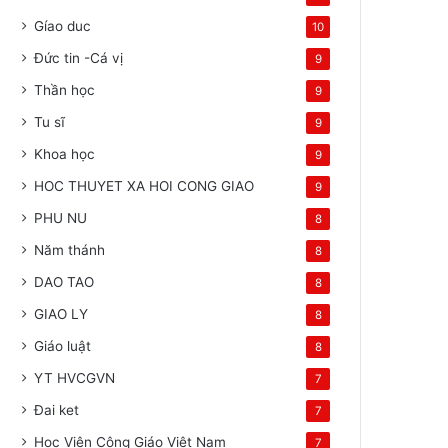
Gíao duc
10
Đức tin -Cá vị
9
Thần học
9
Tu sĩ
9
Khoa học
9
HOC THUYET XA HOI CONG GIAO
9
PHU NU
8
Năm thánh
8
DAO TAO
8
GIAO LY
8
Giáo luật
8
YT HVCGVN
7
Đai ket
7
Học Viện Công Giáo Việt Nam
7