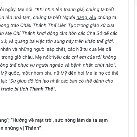
à
n
ỗi ngày. Mẹ nói:
“Khi nhìn lên thánh giá, chúng ta biết
h
ìn lên nhà tạm, chúng ta biết Người
đang yêu
chúng ta
ong trào Chầu Thánh Thể Liên Tục trong giáo xứ của
ù
 xin Mẹ Chí Thánh khơi động tâm hồn các Cha Sở để các
a
X
 xứ, và quảng bá việc tôn sùng này trên khắp thế giới.
u
h nhân và những người sắp chết, các Nữ tu của Mẹ đã
â
trong giờ chầu. Mẹ nói:
“Nếu các chị em của tôi không
n
hông thể phục vụ người nghèo và bệnh nhân chút nào”.
m Mỹ quốc, một nhóm phụ nữ Mỹ đến hỏi Mẹ là họ có thể
lại:
“Sự giúp đỡ lớn lao nhất các bạn có thể dành cho
 trước bí tích Thánh Thể”
.
àng”; “Hướng về mặt trời, sức nóng làm da ta sạm
n những vị Thánh”.