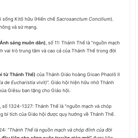
i sống Kitô hữu (Hiến chế
Sacrosanctum Concilium
).
thông và sứ mạng.
 (Ánh sáng muôn dân)
, số 11: Thánh Thể là “nguồn mạch
h vai trò trung tâm và cao cả của Thánh Thể trong đời
ội từ Thánh Thể)
của Thánh Giáo hoàng Gioan Phaolô II
 de Eucharistia vivit)”.
Giáo hội hiện hữu nhờ Thánh
úa Giêsu ban tặng cho Giáo hội.
, số 1324-1327: Thánh Thể là “nguồn mạch và chóp
ng bí tích của Giáo hội được quy hướng về Thánh Thể.
324:
“Thánh Thể là nguồn mạch và chóp đỉnh của đời
 đầu tiên cho công cuộc truyền giáo mới”
được liên