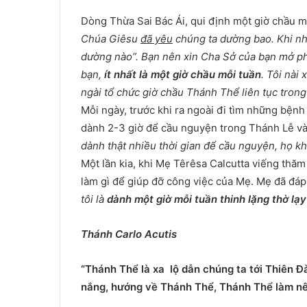
Dòng Thừa Sai Bác Ái, qui định một giờ chầu m
Chúa Giêsu
đã yêu
chúng ta dường bao. Khi nh
dường nào”. Bạn nên xin Cha Sở của bạn mở ph
bạn,
ít nhất là một giờ chầu mỗi tuần
. Tôi nài
ngài tổ chức giờ chầu Thánh Thể liên tục trong
Mỗi ngày, trước khi ra ngoài đi tìm những bện
dành 2-3 giờ để cầu nguyện trong Thánh Lễ và 
dành thật nhiều thời gian để cầu nguyện, họ k
Một lần kia, khi Mẹ Têrêsa Calcutta viếng thă
làm gì để giúp đỡ công việc của Mẹ. Mẹ đã đáp 
tôi là
dành một giờ mỗi tuần thinh lặng thờ lạy
Thánh Carlo Acutis
“Thánh Thể là xa lộ dẫn chúng ta tới Thiên Đ
nắng, hướng về Thánh Thể, Thánh Thể làm nê