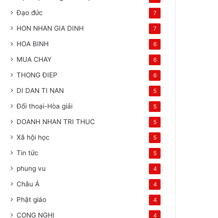
Đạo đức
7
HON NHAN GIA DINH
7
HOA BINH
6
MUA CHAY
6
THONG ĐIEP
6
DI DAN TI NAN
5
Đối thoại-Hòa giải
5
DOANH NHAN TRI THUC
5
Xã hội học
5
Tin tức
5
phung vu
4
Châu Á
4
Phật giáo
4
CONG NGHI
4