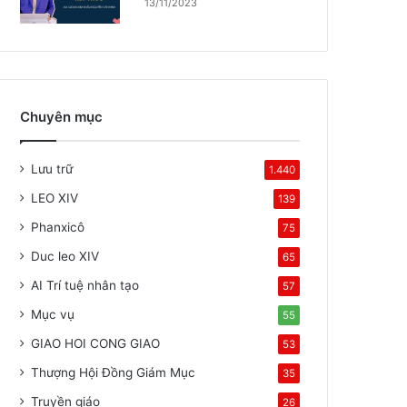
13/11/2023
Chuyên mục
Lưu trữ
1.440
LEO XIV
139
Phanxicô
75
Duc leo XIV
65
AI Trí tuệ nhân tạo
57
Mục vụ
55
GIAO HOI CONG GIAO
53
Thượng Hội Đồng Giám Mục
35
Truyền giáo
26