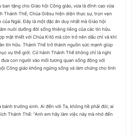
ban tặng cho Giáo hội Công giáo, vừa là đỉnh cao vừa
ích Thánh Thể, Chúa Giêsu hiện diện thực sự, trọn vẹn
nh của Ngài. Đây là một đặc ân duy nhất mà Giáo hội
ằm nuôi dưỡng đời sống thiêng liêng của các tín hữu.
p mật thiết với Chúa Kitô mà còn trở nên dấu chỉ và khí
oàn tín hữu. Thánh Thể trở thành nguồn sức mạnh giúp
hục vụ thế giới. Cử hành Thánh Thể không chỉ là nghi
 đưa con người vào mối tương quan sống động với
 hội Công giáo không ngừng sống và làm chứng cho tình
 bánh trường sinh. Ai đến với Ta, không hề phải đói; ai
Bí tích Thánh Thể: “Anh em hãy làm việc này mà nhớ đến