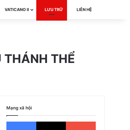
Search for
VATICANO II
LƯU TRỮ
LIÊN HỆ
U THÁNH THỂ
Mạng xã hội