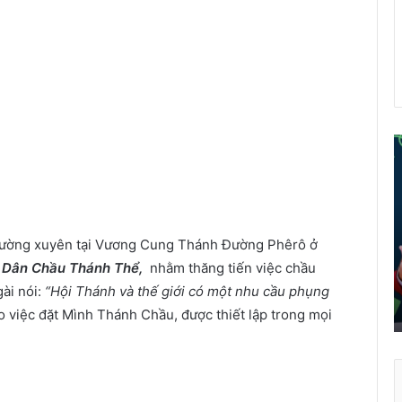
ể
i
á
o
thường xuyên tại Vương Cung Thánh Đường Phêrô ở
d
o Dân Chầu Thánh Thể,
nhằm thăng tiến việc chầu
â
gài nói:
“Hội Thánh và thế giới có một nhu cầu phụng
n
o việc đặt Mình Thánh Chầu, được thiết lập trong mọi
t
r
ở
t
h