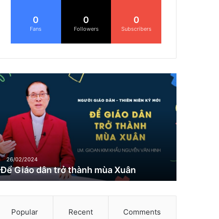
0
0
0
Fans
Followers
Subscribers
Đ
G
26/02/2024
Để Giáo dân trở thành mùa Xuân
Popular
Recent
Comments