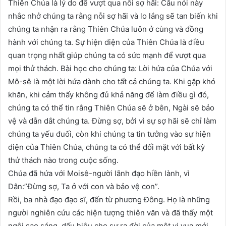
Thiên Chúa là lý do để vượt qua nỗi sợ hãi: Câu nói này
nhắc nhở chúng ta rằng nỗi sợ hãi và lo lắng sẽ tan biến khi
chúng ta nhận ra rằng Thiên Chúa luôn ở cùng và đồng
hành với chúng ta. Sự hiện diện của Thiên Chúa là điều
quan trọng nhất giúp chúng ta có sức mạnh để vượt qua
mọi thử thách. Bài học cho chúng ta: Lời hứa của Chúa với
Mô-sê là một lời hứa dành cho tất cả chúng ta. Khi gặp khó
khăn, khi cảm thấy không đủ khả năng để làm điều gì đó,
chúng ta có thể tin rằng Thiên Chúa sẽ ở bên, Ngài sẽ bảo
vệ và dẫn dắt chúng ta. Đừng sợ, bởi vì sự sợ hãi sẽ chỉ làm
chúng ta yếu đuối, còn khi chúng ta tin tưởng vào sự hiện
diện của Thiên Chúa, chúng ta có thể đối mặt với bất kỳ
thử thách nào trong cuộc sống.
Chúa đã hứa với Moisê-người lãnh đạo hiền lành, vì
Dân:”Đừng sợ, Ta ở với con và bảo vệ con”.
Rồi, ba nhà đạo đạo sĩ, đến từ phương Đông. Họ là những
người nghiên cứu các hiện tượng thiên văn và đã thấy một
ngôi sao sáng, dấu hiệu cho sự ra đời của một vị vua mới,