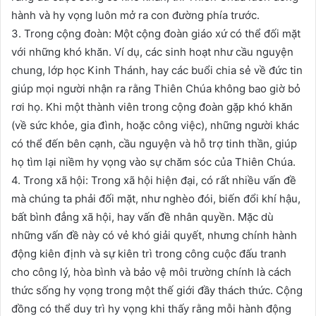
hành và hy vọng luôn mở ra con đường phía trước.
3. Trong cộng đoàn: Một cộng đoàn giáo xứ có thể đối mặt
với những khó khăn. Ví dụ, các sinh hoạt như cầu nguyện
chung, lớp học Kinh Thánh, hay các buổi chia sẻ về đức tin
giúp mọi người nhận ra rằng Thiên Chúa không bao giờ bỏ
rơi họ. Khi một thành viên trong cộng đoàn gặp khó khăn
(về sức khỏe, gia đình, hoặc công việc), những người khác
có thể đến bên cạnh, cầu nguyện và hỗ trợ tinh thần, giúp
họ tìm lại niềm hy vọng vào sự chăm sóc của Thiên Chúa.
4. Trong xã hội: Trong xã hội hiện đại, có rất nhiều vấn đề
mà chúng ta phải đối mặt, như nghèo đói, biến đổi khí hậu,
bất bình đẳng xã hội, hay vấn đề nhân quyền. Mặc dù
những vấn đề này có vẻ khó giải quyết, nhưng chính hành
động kiên định và sự kiên trì trong công cuộc đấu tranh
cho công lý, hòa bình và bảo vệ môi trường chính là cách
thức sống hy vọng trong một thế giới đầy thách thức. Cộng
đồng có thể duy trì hy vọng khi thấy rằng mỗi hành động