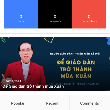
0
0
0
Fans
Followers
Subscribers
Đ
ể
G
i
á
o
d
â
n
26/02/2024
Để Giáo dân trở thành mùa Xuân
t
r
ở
t
Popular
Recent
Comments
h