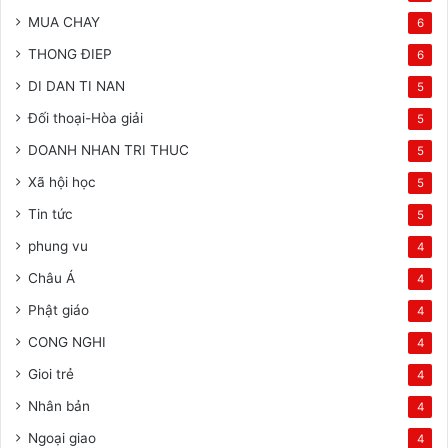
MUA CHAY
6
THONG ĐIEP
6
DI DAN TI NAN
5
Đối thoại-Hòa giải
5
DOANH NHAN TRI THUC
5
Xã hội học
5
Tin tức
5
phung vu
4
Châu Á
4
Phật giáo
4
CONG NGHI
4
Gioi trẻ
4
Nhân bản
4
Ngoại giao
4