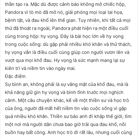
thần tạo ra. Mặc dù được cảnh báo không mở chiếc hộp,
Pandora vì tò mò đã mở nó, giải phóng mọi loại tai họa,
bệnh tật, và đau khổ lên thế gian. Tuy nhiên, khi tất cả mọi
thứ đã thoát ra ngoài, Pandora phát hiện ra một điều cuối
cùng trong hộp: hy vọng. Đây là bài học lớn về hy vọng
trong cuộc sống: dù gặp phải nhiều khó khăn và thử thách,
hy vọng vẫn là điều cuối cùng giúp con người vươn lên và
vượt qua mọi khổ đau. Hy vọng là sức mạnh mang lại sự
kiên trì và niềm tin vào ngày mai.
Đặc điểm
Sự bình an, không phải là sự vắng mặt của khổ đau, mà là
khả năng giữ gìn hy vọng và bình tĩnh trước mọi nghịch
cảnh. Một câu chuyện khác, kể về một thiền sư và học trò
của ông, người đã mất hết niềm tin vào cuộc sống vì gặp
quá nhiều khó khăn. Thiền sư bảo anh đi khắp thế giới, tìm
một nơi mà người dân chưa bao giờ trải qua đau khổ, nỗi
buồn hay bất công. Anh học trò đi rất lâu, nhưng cuối cùng