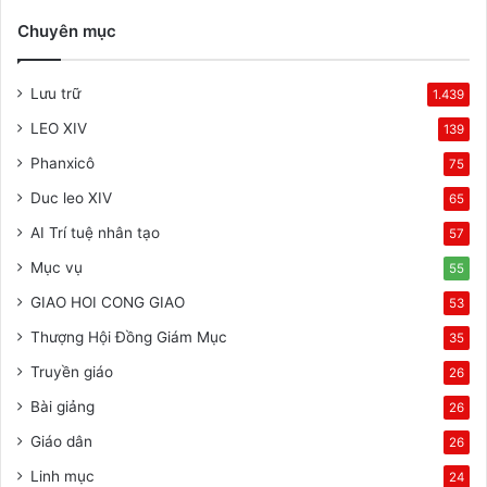
Chuyên mục
Lưu trữ
1.439
LEO XIV
139
Phanxicô
75
Duc leo XIV
65
AI Trí tuệ nhân tạo
57
Mục vụ
55
GIAO HOI CONG GIAO
53
Thượng Hội Đồng Giám Mục
35
Truyền giáo
26
Bài giảng
26
Giáo dân
26
Linh mục
24