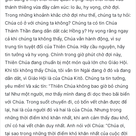
thánh thiêng vừa đầy cảm xúc: lo âu, hy vọng, chờ đợi.
Trong những khoảnh khắc chờ đợi như thế, chúng ta tự hỏi:
Chúa có ở với chúng ta không? Chúng ta có tin Chúa
Thánh Thần đang dẫn dắt các Hồng y? Hy vọng rằng ngay
cả khi chúng ta không thấy, Chúa vẫn hành động, vì sự
trung tín tuyệt đối của Thiên Chúa. Hãy cầu nguyện, hãy
tin tưởng và hy vọng. Chính trong giờ phút chờ đợi này,
Thiên Chúa đang chuẩn bị một món quà lớn cho Giáo Hội.
Khi tôi không thấy Chúa, tôi vẫn tin Ngài đang ở đó và đang
dẫn dắt, vì Giáo Hội là của Chúa Kitô. Chúng ta tin tưởng,
yêu mến! Và xác tín: “Thiên Chúa không bao giờ bỏ chúng
ta! Như một người, mơ thấy mình đang đi dọc theo bãi biển
với Chúa. Trong suốt chuyến đi, có bốn vết chân được để
lại, hai là của người đó và hai là của Chúa. Nhưng trong
những thời điểm khó khăn nhất, khi anh cảm thấy đau khổ,
chỉ có hai vết chân duy nhất. Anh nói với Chúa: “Chúa ơi,
tại sao trong những thời điểm khó khăn nhất của cuộc đời