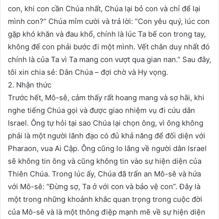
con, khi con cần Chúa nhất, Chúa lại bỏ con và chỉ để lại
mình con?” Chúa mỉm cười và trả lời: “Con yêu quý, lúc con
gặp khó khăn và đau khổ, chính là lúc Ta bế con trong tay,
không để con phải bước đi một mình. Vết chân duy nhất đó
chính là của Ta vì Ta mang con vượt qua gian nan.” Sau đây,
tôi xin chia sẻ: Dân Chúa – đợi chờ và Hy vọng.
2. Nhận thức
Trước hết, Mô-sê, cảm thấy rất hoang mang và sợ hãi, khi
nghe tiếng Chúa gọi và được giao nhiệm vụ đi cứu dân
Israel. Ông tự hỏi tại sao Chúa lại chọn ông, vì ông không
phải là một người lãnh đạo có đủ khả năng để đối diện với
Pharaon, vua Ai Cập. Ông cũng lo lắng về người dân Israel
sẽ không tin ông và cũng không tin vào sự hiện diện của
Thiên Chúa. Trong lúc ấy, Chúa đã trấn an Mô-sê và hứa
với Mô-sê: “Đừng sợ, Ta ở với con và bảo vệ con”. Đây là
một trong những khoảnh khắc quan trọng trong cuộc đời
của Mô-sê và là một thông điệp mạnh mẽ về sự hiện diện