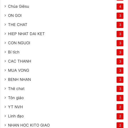
Chúa Giêsu
4
ON GOI
3
THE CHAT
3
HIEP NHAT DAI KET
3
CON NGUOI
3
Bí tích
3
CAC THANH
3
MUA VONG
3
BENH NHAN
3
Thê chat
3
Tôn giáo
3
YT NVH
2
Linh đạo
2
NHAN HOC KITO GIAO
2