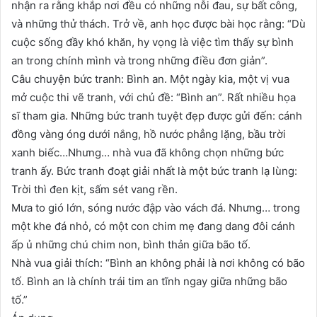
nhận ra rằng khắp nơi đều có những nỗi đau, sự bất công,
và những thử thách. Trở về, anh học được bài học rằng: “Dù
cuộc sống đầy khó khăn, hy vọng là việc tìm thấy sự bình
an trong chính mình và trong những điều đơn giản”.
Câu chuyện bức tranh: Bình an. Một ngày kia, một vị vua
mở cuộc thi vẽ tranh, với chủ đề: “Bình an”. Rất nhiều họa
sĩ tham gia. Những bức tranh tuyệt đẹp được gửi đến: cánh
đồng vàng óng dưới nắng, hồ nước phẳng lặng, bầu trời
xanh biếc…Nhưng… nhà vua đã không chọn những bức
tranh ấy. Bức tranh đoạt giải nhất là một bức tranh lạ lùng:
Trời thì đen kịt, sấm sét vang rền.
Mưa to gió lớn, sóng nước đập vào vách đá. Nhưng… trong
một khe đá nhỏ, có một con chim mẹ đang dang đôi cánh
ấp ủ những chú chim non, bình thản giữa bão tố.
Nhà vua giải thích: “Bình an không phải là nơi không có bão
tố. Bình an là chính trái tim an tĩnh ngay giữa những bão
tố.”