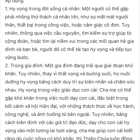
Áp dụng
1. Hy vọng trong đời sống cá nhân: Một người có thể gặp
phải những thử thách cá nhân lớn, như sự mất mát người
thân, thất bại trong công việc, hoặc cảm giác cô đơn. Tuy
nhiên, thông qua việc cầu nguyện, tìm kiếm sự trợ giúp từ
cộng đoàn, hoặc tìm lại niềm vui trong các mối quan hệ gia
đình và bạn bè, người đó có thể tái tạo hy vọng và tiếp tục
vững bước.
2. Trong gia đình: Một gia đình đang trải qua giai đoạn khó
khăn. Tuy nhiên, thay vì thất vọng và buông xuôi, họ nuôi
dưỡng hy vọng bằng cách duy trì sự kiên nhẫn và chăm sóc
nhau. Hy vọng trong việc giáo dục con cái: Cha mẹ có thể
gặp khó khăn trong việc nuôi dạy con cái, đặc biệt trong
bối cảnh xã hội hiện đại, với những thách thức về học hành,
công nghệ, và ảnh hưởng từ bên ngoài. Tuy nhiên, bằng
cách kiên định với các giá trị đạo đức, dạy cho con cái hy
vọng vào một tương lai tươi sáng, cha mẹ giúp con cái biết
rằng dù cuộc sống có khó khăn, thì Thiên Chúa luôn đồng