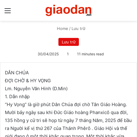
Menu
S
Home
/
Lưu trữ
Lưu trữ
30/04/2025
1
11 minutes read
DÂN CHÚA
ĐỢI CHỜ & HY VỌNG
Lm. Nguyễn Văn Hinh (D.Min)
1. Dẫn nhập
“Hy Vọng” là giờ phút Dân Chúa đợi chờ Tân Giáo Hoàng.
Mười bảy ngày sau khi Đức Giáo hoàng Phanxicô qua đời,
135 hồng y cử tri sẽ họp từ ngày 7 tháng Năm, 2025 để bầu
ra Người kế vị thứ 267 của Thánh Phêrô . Giáo Hội và thế
giới đang ở một thời khắc quan trọng. Một thời khắc vừa