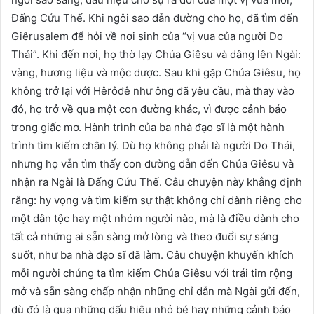
Đấng Cứu Thế. Khi ngôi sao dẫn đường cho họ, đã tìm đến
Giêrusalem để hỏi về nơi sinh của “vị vua của người Do
Thái”. Khi đến nơi, họ thờ lạy Chúa Giêsu và dâng lên Ngài:
vàng, hương liệu và mộc dược. Sau khi gặp Chúa Giêsu, họ
không trở lại với Hêrôđê như ông đã yêu cầu, mà thay vào
đó, họ trở về qua một con đường khác, vì được cảnh báo
trong giấc mơ. Hành trình của ba nhà đạo sĩ là một hành
trình tìm kiếm chân lý. Dù họ không phải là người Do Thái,
nhưng họ vẫn tìm thấy con đường dẫn đến Chúa Giêsu và
nhận ra Ngài là Đấng Cứu Thế. Câu chuyện này khẳng định
rằng: hy vọng và tìm kiếm sự thật không chỉ dành riêng cho
một dân tộc hay một nhóm người nào, mà là điều dành cho
tất cả những ai sẵn sàng mở lòng và theo đuổi sự sáng
suốt, như ba nhà đạo sĩ đã làm. Câu chuyện khuyến khích
mỗi người chúng ta tìm kiếm Chúa Giêsu với trái tim rộng
mở và sẵn sàng chấp nhận những chỉ dẫn mà Ngài gửi đến,
dù đó là qua những dấu hiệu nhỏ bé hay những cảnh báo