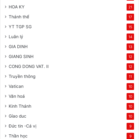
HOA KY
21
Thánh thể
17
YT TGP SG
15
Luân lý
14
GIA DINH
13
GIANG SINH
12
CONG DONG VAT. II
12
Truyền thông
11
Vatican
10
Văn hoá
10
Kinh Thánh
10
Gíao duc
10
Đức tin -Cá vị
9
Thần học
9