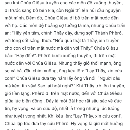
sau khi Chúa Giêsu truyền cho các môn đệ xuống thuyền,
đi trước sang bờ bên kia, còn Ngài thì lên núi cầu nguyện
một mình. Đêm đó, Chúa Giêsu đi bộ trên mặt nước đến
với họ. Các môn đệ hoảng sợ tưởng là ma, nhưng Chúa trấn
an: “Hãy yên tâm, chính Thầy đây, đừng sợ!” Thánh Phêrô,
với lòng sốt sắng, thưa: “Nếu quả thật là Thầy, xin truyền
cho con đi trên mặt nước mà đến với Thầy.” Chúa Giêsu
bảo: “Hãy đến!”. Phêrô bước xuống thuyền, đi trên mặt
nước đến với Chúa Giêsu. Nhưng thấy gió thổi mạnh, ông
sợ và bắt đầu chìm xuống, ông kêu lên: “Lạy Thầy, xin cứu
con!” Chúa Giêsu đưa tay nắm lấy ông và nói: “Người đâu
mà kém tin vậy! Sao lại hoài nghi?” Khi Thầy trò lên thuyền,
gió liền lặng. Phêrô đi trên mặt nước, đến với Chúa Giêsu
giữa lúc biển động . Đây là một Bài học rất sâu sắc về đức
tin, hy vọng, và ơn cứu độ, nhất là trong những lúc tưởng
như tuyệt vọng nhất. Khi kêu lên: “Lạy Thầy, xin cứu con!”,
Chúa lập tức đưa tay cứu Phêrô. Hy vọng là giữ mắt hướng