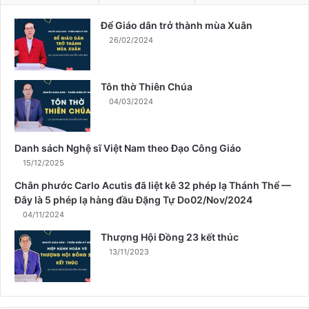
à
n
Để Giáo dân trở thành mùa Xuân
h
26/02/2024
m
ù
a
Tôn thờ Thiên Chúa
X
04/03/2024
u
â
n
Danh sách Nghệ sĩ Việt Nam theo Đạo Công Giáo
15/12/2025
Chân phước Carlo Acutis đã liệt kê 32 phép lạ Thánh Thể —
Đây là 5 phép lạ hàng đầu Đặng Tự Do02/Nov/2024
04/11/2024
Thượng Hội Đồng 23 kết thúc
13/11/2023