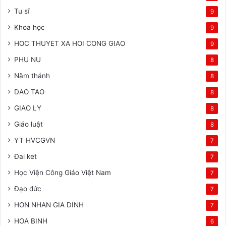
Tu sĩ
9
Khoa học
9
HOC THUYET XA HOI CONG GIAO
9
PHU NU
8
Năm thánh
8
DAO TAO
8
GIAO LY
8
Giáo luật
8
YT HVCGVN
7
Đai ket
7
Học Viện Công Giáo Việt Nam
7
Đạo đức
7
HON NHAN GIA DINH
7
HOA BINH
6