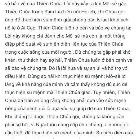
và bảo vệ của Thiên Chúa. Lời này xảy ra khi Mô-sê gặp
Thiên Chúa trong đám lửa trên núi Horeb, khi Chúa gọi
ông để thực hiện sứ mệnh giải phóng dân Israel khỏi ách
nô lệ ở Ai Cập. Thiên Chúa luôn ở bên và bảo vệ chúng ta:
Lời này không chỉ dành cho Mô-sê mà còn là một thông
điệp phổ quát về sự hiện diện liên tục của Thiên Chúa
trong cuộc sống của mỗi người. Dù chúng ta gặp phải khó
khăn, thử thách hay sợ hãi, Thiên Chúa luôn ở bên cạnh và
sẽ bảo vệ chúng ta. Đó là lời hứa về sự an ủi và hỗ trợ vô
điều kiện. Đừng sợ hãi khi thực hiện sứ mệnh: Mô-sê lo
lắng về khả năng của mình và cảm thấy không đủ sức để
thực hiện sứ mệnh mà Thiên Chúa giao. Tuy nhiên, Thiên
Chúa đã trấn an ông rằng không phải dựa vào sức mạnh
riêng của mình mà là dựa vào sự giúp đỡ của Thiên Chúa.
Khi chúng ta được Thiên Chúa gọi, chúng ta không cần
phải sợ hãi, vì Ngài luôn cung cấp cho chúng ta những gì
cần thiết để thực hiện sứ mệnh của mình. Sự hiện diện của