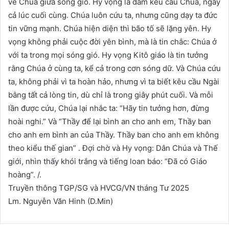
về Chúa giữa sóng gió. Hy vọng là dám kêu cầu Chúa, ngay
cả lúc cuối cùng. Chúa luôn cứu ta, nhưng cũng dạy ta đức
tin vững mạnh. Chúa hiện diện thì bão tố sẽ lặng yên. Hy
vọng không phải cuộc đời yên bình, mà là tin chắc: Chúa ở
với ta trong mọi sóng gió. Hy vọng Kitô giáo là tin tưởng
rằng Chúa ở cùng ta, kể cả trong cơn sóng dữ. Và Chúa cứu
ta, không phải vì ta hoàn hảo, nhưng vì ta biết kêu cầu Ngài
bằng tất cả lòng tin, dù chỉ là trong giây phút cuối. Và mỗi
lần được cứu, Chúa lại nhắc ta: “Hãy tin tưởng hơn, đừng
hoài nghi.” Và “Thầy để lại bình an cho anh em, Thầy ban
cho anh em bình an của Thầy. Thầy ban cho anh em không
theo kiểu thế gian” . Đợi chờ và Hy vọng: Dân Chúa và Thế
giới, nhìn thấy khói trắng và tiếng loan báo: “Đã có Giáo
hoàng”. /.
Truyền thông TGP/SG và HVCG/VN tháng Tư 2025
Lm. Nguyễn Văn Hinh (D.Min)