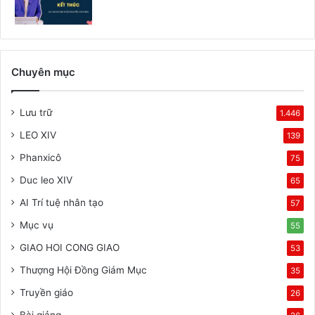
Chuyên mục
Lưu trữ
1.446
LEO XIV
139
Phanxicô
75
Duc leo XIV
65
AI Trí tuệ nhân tạo
57
Mục vụ
55
GIAO HOI CONG GIAO
53
Thượng Hội Đồng Giám Mục
35
Truyền giáo
26
Bài giảng