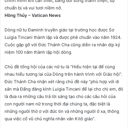
chính mình khi cần thiết, bằng đời sống thánh thiện, sự
chuẩn bị và vui tươi niềm nở.
Hồng Thủy – Vatican News
Dòng nữ tu Đaminh truyền giáo tại trường học được Sơ
Luigia Tincani thành lập và được phê chuẩn vào năm 1924.
Cuộc gặp gỡ với Đức Thánh Cha cũng diễn ra nhân dịp kỷ
niệm 100 năm thành lập hội dòng.
Chủ đề tổng hội của các nữ tu là “Hiểu hiện tại để cùng
nhau hiểu tương lai của Dòng trên hành trình với Giáo hội”.
Đức Thánh Cha nhận xét rằng chủ đề này “phù hợp với di
sản mà Đấng đáng kính Luigia Tincani để lại cho chị em, đó
là đưa ra những câu trả lời sáng tạo cho các câu hỏi của
con người nam nữ trong thời đại chúng ta, đặc biệt là
những người thờ ơ với đức tin và những người ở xa, thông
qua việc cổ vũ chủ nghĩa nhân văn Kitô giáo”.