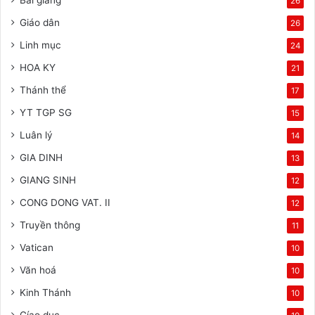
26
Giáo dân
26
Linh mục
24
HOA KY
21
Thánh thể
17
YT TGP SG
15
Luân lý
14
GIA DINH
13
GIANG SINH
12
CONG DONG VAT. II
12
Truyền thông
11
Vatican
10
Văn hoá
10
Kinh Thánh
10
Gíao duc