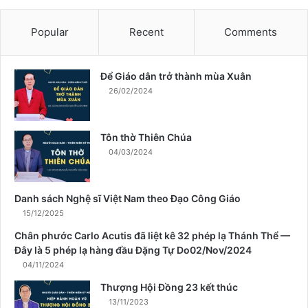
ở
t
Popular
Recent
Comments
h
à
n
Để Giáo dân trở thành mùa Xuân
h
26/02/2024
m
ù
a
Tôn thờ Thiên Chúa
X
04/03/2024
u
â
n
Danh sách Nghệ sĩ Việt Nam theo Đạo Công Giáo
15/12/2025
Chân phước Carlo Acutis đã liệt kê 32 phép lạ Thánh Thể —
Đây là 5 phép lạ hàng đầu Đặng Tự Do02/Nov/2024
04/11/2024
Thượng Hội Đồng 23 kết thúc
13/11/2023