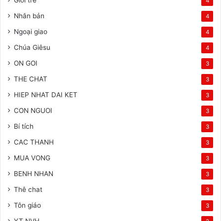
4
Nhân bản
4
Ngoại giao
4
Chúa Giêsu
4
ON GOI
3
THE CHAT
3
HIEP NHAT DAI KET
3
CON NGUOI
3
Bí tích
3
CAC THANH
3
MUA VONG
3
BENH NHAN
3
Thê chat
3
Tôn giáo
3
YT NVH