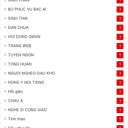
1
BO PHUC VU BAC AI
1
SINH THAI
1
DAN CHUA
1
HOI DONG GMVN
1
TRANG WEB.
1
TUYEN NGON
1
TONG HUAN
1
NGUOI NGHEO-DAU KHO
1
HONG Y NOI TIENG
1
Hồi giáo
1
CHAU A
1
NGHE SI CONG GIAO
1
Tinh than
1
Câu chuyện