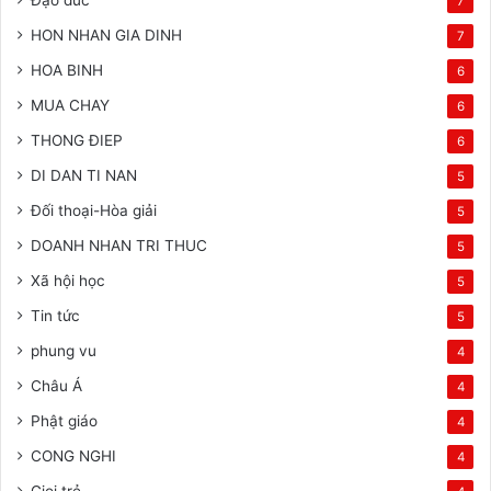
7
HON NHAN GIA DINH
7
HOA BINH
6
MUA CHAY
6
THONG ĐIEP
6
DI DAN TI NAN
5
Đối thoại-Hòa giải
5
DOANH NHAN TRI THUC
5
Xã hội học
5
Tin tức
5
phung vu
4
Châu Á
4
Phật giáo
4
CONG NGHI
4
Gioi trẻ