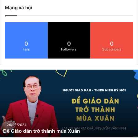
Mạng xã hội
0
0
0
Fans
Followers
Subscribers
Đ
ể
G
i
á
o
d
â
n
26/02/2024
Để Giáo dân trở thành mùa Xuân
t
r