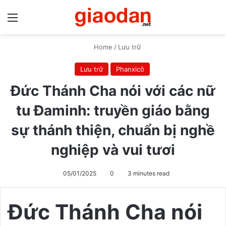
Menu
S
Home
/
Lưu trữ
Lưu trữ
Phanxicô
Đức Thánh Cha nói với các nữ
tu Đaminh: truyền giáo bằng
sự thánh thiện, chuẩn bị nghề
nghiệp và vui tươi
05/01/2025
0
3 minutes read
Đức Thánh Cha nói