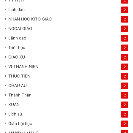
2
Linh đạo
2
NHAN HOC KITO GIAO
2
NGOAI GIAO
2
Lãnh đạo
2
Triết học
2
GIAO XU
2
VI THANH NIEN
2
THUC TIEN
2
CHAU AU
2
Thánh Thần
2
XUAN
2
Lịch sử
2
Giáo hội học
2
AN NINH MANG