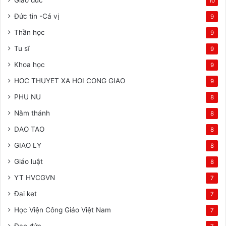
10
Đức tin -Cá vị
9
Thần học
9
Tu sĩ
9
Khoa học
9
HOC THUYET XA HOI CONG GIAO
9
PHU NU
8
Năm thánh
8
DAO TAO
8
GIAO LY
8
Giáo luật
8
YT HVCGVN
7
Đai ket
7
Học Viện Công Giáo Việt Nam
7
Đạo đức