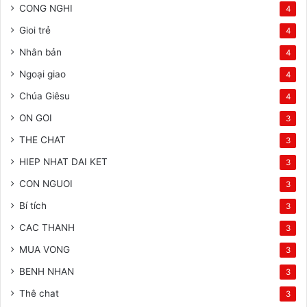
CONG NGHI
4
Gioi trẻ
4
Nhân bản
4
Ngoại giao
4
Chúa Giêsu
4
ON GOI
3
THE CHAT
3
HIEP NHAT DAI KET
3
CON NGUOI
3
Bí tích
3
CAC THANH
3
MUA VONG
3
BENH NHAN
3
Thê chat
3