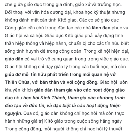
chẽ giữa giáo dục trong gia đình, giáo xứ và trường học.
Đối thoại với văn hóa đương đại, khoa học kỹ thuật nhưng
không đánh mất căn tính Kitô giáo. Các cơ sở giáo dục
Công giáo cần chú trọng đào tạo các nhà
lãnh đạo
phục vụ
Giáo hội và xã hội. Giáo dục Kitô giáo phải xây dựng tinh
thần hiệp thông và hiệp hành, chuẩn bị cho các tín hữu biết
sống tình huynh đệ trong cộng đoàn. Trong xã hội hiện đại,
giáo dân
có vai trò vô cùng quan trọng trong việc giáo dục.
Giáo hội không chỉ dạy giáo lý trong các buổi học, mà còn
giúp đỡ mỗi tín hữu phát triển trong mối quan hệ với
Thiên Chúa, với bản thân và với cộng đồng
. Giáo hội luôn
khuyến khích
giáo dân tham gia vào các hoạt động giáo
dục
như
học hỏi Kinh Thánh, tham gia các chương trình
đào tạo về đức tin, và đặc biệt là các hoạt động thiện
nguyện
. Qua đó, giáo dân không chỉ học hỏi mà còn thực
hành những giá trị Kitô giáo trong cuộc sống hằng ngày.
Trong cộng đồng, mỗi người không chỉ học hỏi lý thuyết