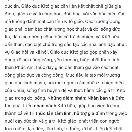
đức tin. Giáo dục Kitô giáo cần liên kết chặt chẽ giữa gia
đình, giáo xứ và trường học, đối thoại với văn hóa hiện đại
mà không đánh mất căn tính Kitô giáo. Các trường Công
giáo phải đảm bảo chất lượng học thuật và đời sống đức
tin, đào tạo những công dân có trách nhiệm và Kitô hữu
dấn thân, đặc biệt chú trọng đào tạo các nhà lãnh đạo phục
vụ Giáo hội và xã hội. Giáo dục Kitô giáo góp phần xây
dựng xã hội công bằng, yêu thương, hiệp nhất theo tinh
thần Phúc Âm, thúc đẩy giáo dân tham gia vào các hoạt
động giáo dục và cộng đồng. Mục tiêu là tạo môi trường
giáo dục lành mạnh, nơi mọi người cảm nhận sự hiện diện
của Chúa, sống tình huynh đệ và thực hành các giá trị Kitô
giáo trong đời sống.
Những điểm nhấn: Nhân bản và Đức
tin,
phát triển
nhân cách
Kitô hữu, giúp học viên trưởng
thành cả về
tri thức lẫn tâm lin
h,
hỗ trợ gia đình
trong việc
nuôi dạy đức tin và giá trị Kitô giáo, phát triển con người
toàn diện: đạo đức, tâm linh, tri thức, xã hội. Liên kết chặt