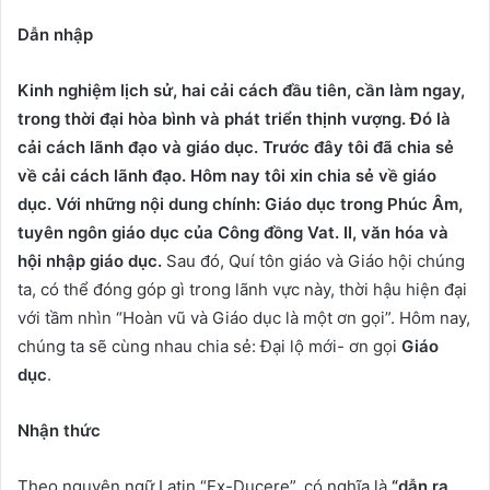
Dẫn nhập
Kinh nghiệm lịch sử, hai cải cách đầu tiên,
cần là
m
ngay,
trong thời đại hòa bình và phát triển thịnh vượng. Đó là
cải cách lãnh đạo và giáo dục. Trước đây tôi đã chia sẻ
về cải cách lãnh đạo. Hôm nay tôi xin chia sẻ về giáo
dục. Với những nội dung chính: Giáo dục trong Phúc Âm,
tuyên ngôn giáo dục của Công đồng Vat. II, văn hóa và
hội nhập giáo dục
.
Sau đó, Quí tôn giáo và Giáo hội chúng
ta, có thể đóng góp gì trong lãnh vực này, thời hậu hiện đại
với tầm nhìn “Hoàn vũ và Giáo dục là một ơn gọi”. Hôm nay,
chúng ta sẽ cùng nhau chia sẻ: Đại lộ mới- ơn gọi
Giáo
dục
.
Nhận thức
Theo nguyên ngữ Latin “Ex-Ducere”, có nghĩa là
“dẫn ra