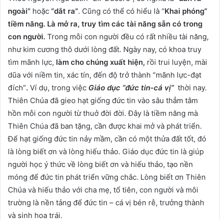
ngoài”
hoặc
“dắt ra”
. Cũng có thể có hiểu là “
Khai phóng”
tiềm năng. Là mở ra, truy tìm các tài năng sẵn có trong
con người.
Trong mỗi con người đều có rất nhiều tài năng,
như kim cương thô dưới lòng đất. Ngày nay, có khoa truy
tìm mãnh lực,
làm cho chúng xuất hiện,
rồi trui luyện, mài
dũa với niềm tin, xác tín, đến độ trở thành “mãnh lực-đạt
đích”
.
Ví dụ, trong việc
Giáo dục “đức tin-cá vị”
thời nay.
Thiên Chúa đã gieo hạt giống đức tin vào sâu thẳm tâm
hồn mỗi con người từ thuở đời đời. Đây là tiềm năng mà
Thiên Chúa đã ban tặng, cần được khai mở và phát triển.
Để hạt giống đức tin nảy mầm, cần có một thửa đất tốt, đó
là lòng biết ơn và lòng hiếu thảo. Giáo dục đức tin là giúp
người học ý thức về lòng biết ơn và hiếu thảo, tạo nền
móng để đức tin phát triển vững chắc. Lòng biết ơn Thiên
Chúa và hiếu thảo với cha mẹ, tổ tiên, con người và môi
trường là nền tảng để đức tin – cá vị bén rễ, trưởng thành
và sinh hoa trái.