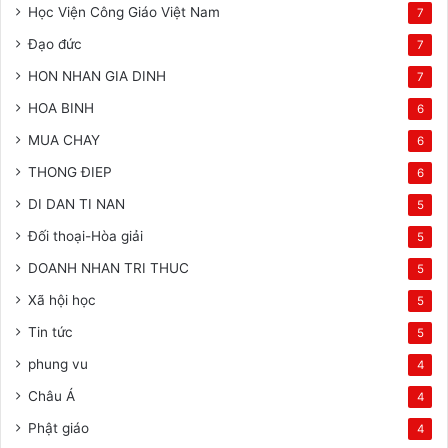
Học Viện Công Giáo Việt Nam
7
Đạo đức
7
HON NHAN GIA DINH
7
HOA BINH
6
MUA CHAY
6
THONG ĐIEP
6
DI DAN TI NAN
5
Đối thoại-Hòa giải
5
DOANH NHAN TRI THUC
5
Xã hội học
5
Tin tức
5
phung vu
4
Châu Á
4
Phật giáo
4