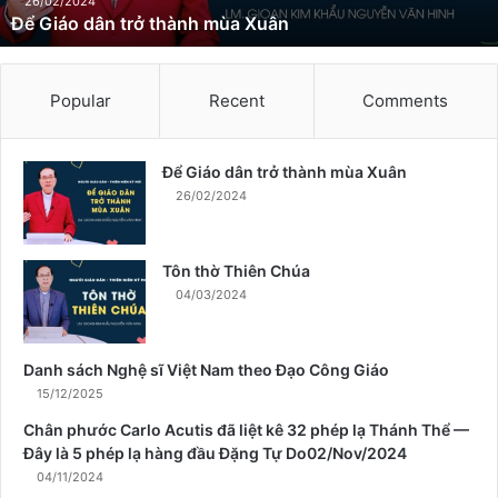
n
26/02/2024
Để Giáo dân trở thành mùa Xuân
t
r
ở
t
Popular
Recent
Comments
h
à
n
Để Giáo dân trở thành mùa Xuân
h
26/02/2024
m
ù
a
Tôn thờ Thiên Chúa
X
04/03/2024
u
â
n
Danh sách Nghệ sĩ Việt Nam theo Đạo Công Giáo
15/12/2025
Chân phước Carlo Acutis đã liệt kê 32 phép lạ Thánh Thể —
Đây là 5 phép lạ hàng đầu Đặng Tự Do02/Nov/2024
04/11/2024