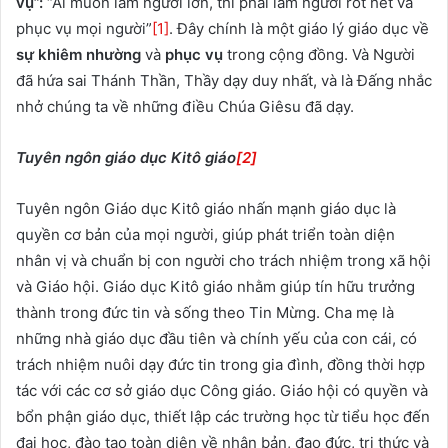
vụ”:
“Ai muốn làm người lớn, thì phải làm người rốt hết và
phục vụ mọi người”
[1]
. Đây chính là một giáo lý giáo dục về
sự khiêm nhường
và
phục vụ
trong cộng đồng. Và Người
đã hứa sai Thánh Thần, Thầy dạy duy nhất, và là Đấng nhắc
nhở chúng ta về những điều Chúa Giêsu đã dạy.
Tuyên ngôn giáo dục Kitô giáo
[2]
Tuyên ngôn Giáo dục Kitô giáo nhấn mạnh giáo dục là
quyền cơ bản của mọi người, giúp phát triển toàn diện
nhân vị và chuẩn bị con người cho trách nhiệm trong xã hội
và Giáo hội. Giáo dục Kitô giáo nhằm giúp tín hữu trưởng
thành trong đức tin và sống theo Tin Mừng. Cha mẹ là
những nhà giáo dục đầu tiên và chính yếu của con cái, có
trách nhiệm nuôi dạy đức tin trong gia đình, đồng thời hợp
tác với các cơ sở giáo dục Công giáo. Giáo hội có quyền và
bổn phận giáo dục, thiết lập các trường học từ tiểu học đến
đại học, đào tạo toàn diện về nhân bản, đạo đức, tri thức và