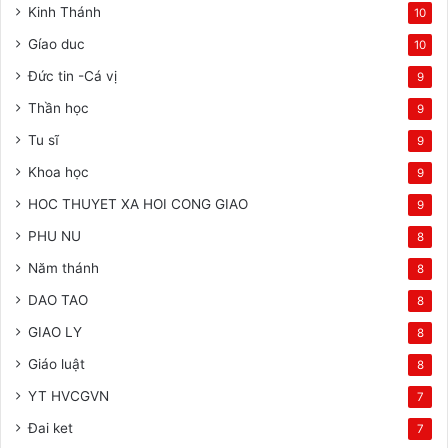
Kinh Thánh
10
Gíao duc
10
Đức tin -Cá vị
9
Thần học
9
Tu sĩ
9
Khoa học
9
HOC THUYET XA HOI CONG GIAO
9
PHU NU
8
Năm thánh
8
DAO TAO
8
GIAO LY
8
Giáo luật
8
YT HVCGVN
7
Đai ket
7