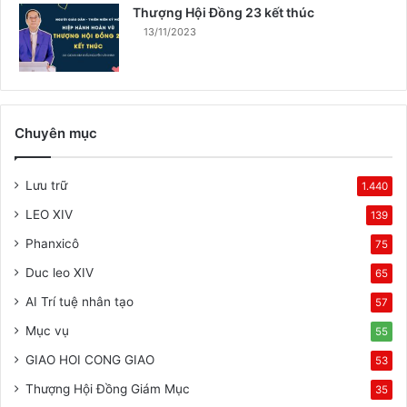
Thượng Hội Đồng 23 kết thúc
13/11/2023
Chuyên mục
Lưu trữ
1.440
LEO XIV
139
Phanxicô
75
Duc leo XIV
65
AI Trí tuệ nhân tạo
57
Mục vụ
55
GIAO HOI CONG GIAO
53
Thượng Hội Đồng Giám Mục
35