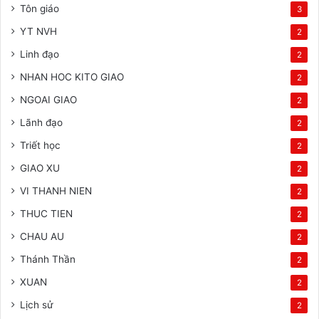
Tôn giáo
3
YT NVH
2
Linh đạo
2
NHAN HOC KITO GIAO
2
NGOAI GIAO
2
Lãnh đạo
2
Triết học
2
GIAO XU
2
VI THANH NIEN
2
THUC TIEN
2
CHAU AU
2
Thánh Thần
2
XUAN
2
Lịch sử
2