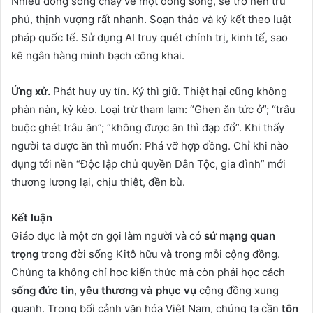
Nhiều dòng sông chảy về một dòng sông, sẽ trở nên trù
phú, thịnh vượng rất nhanh. Soạn thảo và ký kết theo luật
pháp quốc tế. Sử dụng AI truy quét chính trị, kinh tế, sao
kê ngân hàng minh bạch công khai.
Ứng xử.
Phát huy uy tín. Ký thì giữ. Thiệt hại cũng không
phàn nàn, kỳ kèo. Loại trừ tham lam: “Ghen ăn tức ở”; “trâu
buộc ghét trâu ăn”; “không được ăn thì đạp đổ”. Khi thấy
người ta được ăn thì muốn: Phá vỡ hợp đồng. Chỉ khi nào
đụng tới nền “Độc lập chủ quyền Dân Tộc, gia đình” mới
thương lượng lại, chịu thiệt, đền bù.
Kế
t
luận
Giáo dục là một ơn gọi làm người và có
sứ mạng quan
trọng
trong đời sống Kitô hữu và trong mỗi cộng đồng.
Chúng ta không chỉ học kiến thức mà còn phải học cách
sống đức tin
,
yêu thương và phục vụ
cộng đồng xung
quanh. Trong bối cảnh văn hóa Việt Nam, chúng ta cần
tôn