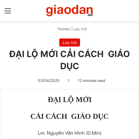
Menu
S
Home
/
Lưu trữ
Lưu trữ
ĐẠI LỘ MỚI CẢI CÁCH GIÁO
DỤC
03/04/2025
1
12 minutes read
ĐẠI LỘ MỚI
CẢI CÁCH GIÁO DỤC
Lm. Nguyễn Văn Hinh (D.Min)