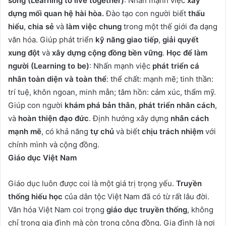
sống
(Learning to live together)
: Nhấn mạnh việc
xây
dựng mối quan hệ hài hòa.
Đào tạo con người biết
thấu
hiểu
,
chia sẻ
và
làm việc chung
trong một thế giới đa dạng
văn hóa. Giúp phát triển
kỹ năng giao tiếp
,
giải quyết
xung đột
và
xây dựng cộng đồng bền vững
.
Học để làm
người
(Learning to be)
: Nhấn mạnh việc
phát triển cá
nhân toàn diện và toàn thể
: thể chất: mạnh mẽ; tinh thần:
trí tuệ, khôn ngoan, minh mẫn; tâm hồn: cảm xúc, thẩm mỹ.
Giúp con người
khám phá bản thân
,
phát triển nhân cách
,
và
hoàn thiện đạo đức
. Định hướng xây dựng
nhân cách
mạnh mẽ
, có khả năng
tự chủ
và biết
chịu trách nhiệm
với
chính mình và cộng đồng.
Giáo dục Việt Nam
Giáo dục luôn được coi là một giá trị trọng yếu.
Truyền
thống hiếu học
của dân tộc Việt Nam đã có từ rất lâu đời.
Văn hóa Việt Nam coi trọng
giáo dục truyền thống
, không
chỉ trong gia đình mà còn trong cộng đồng. Gia đình là nơi