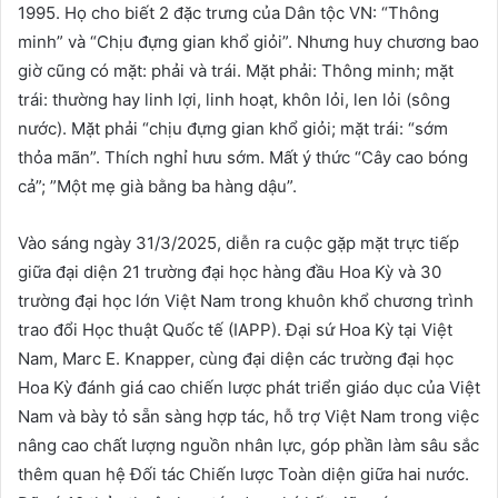
1995. Họ cho biết 2 đặc trưng của Dân tộc VN: “Thông
minh” và “Chịu đựng gian khổ giỏi”. Nhưng huy chương bao
giờ cũng có mặt: phải và trái. Mặt phải: Thông minh; mặt
trái: thường hay linh lợi, linh hoạt, khôn lỏi, len lỏi (sông
nước). Mặt phải “chịu đựng gian khổ giỏi; mặt trái: “sớm
thỏa mãn”. Thích nghỉ hưu sớm. Mất ý thức “Cây cao bóng
cả”; ”Một mẹ già bằng ba hàng dậu”.
Vào sáng ngày 31/3/2025, diễn ra cuộc gặp mặt trực tiếp
giữa đại diện 21 trường đại học hàng đầu Hoa Kỳ và 30
trường đại học lớn Việt Nam trong khuôn khổ chương trình
trao đổi Học thuật Quốc tế (IAPP). Đại sứ Hoa Kỳ tại Việt
Nam, Marc E. Knapper, cùng đại diện các trường đại học
Hoa Kỳ đánh giá cao chiến lược phát triển giáo dục của Việt
Nam và bày tỏ sẵn sàng hợp tác, hỗ trợ Việt Nam trong việc
nâng cao chất lượng nguồn nhân lực, góp phần làm sâu sắc
thêm quan hệ Đối tác Chiến lược Toàn diện giữa hai nước.