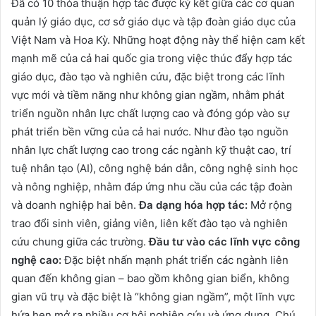
Đã có 10 thỏa thuận hợp tác được ký kết giữa các cơ quan
quản lý giáo dục, cơ sở giáo dục và tập đoàn giáo dục của
Việt Nam và Hoa Kỳ. Những hoạt động này thể hiện cam kết
mạnh mẽ của cả hai quốc gia trong việc thúc đẩy hợp tác
giáo dục, đào tạo và nghiên cứu, đặc biệt trong các lĩnh
vực mới và tiềm năng như không gian ngầm, nhằm phát
triển nguồn nhân lực chất lượng cao và đóng góp vào sự
phát triển bền vững của cả hai nước.​ Như đào tạo nguồn
nhân lực chất lượng cao trong các ngành kỹ thuật cao, trí
tuệ nhân tạo (AI), công nghệ bán dẫn, công nghệ sinh học
và nông nghiệp, nhằm đáp ứng nhu cầu của các tập đoàn
và doanh nghiệp hai bên.
Đa dạng hóa hợp tác:
Mở rộng
trao đổi sinh viên, giảng viên, liên kết đào tạo và nghiên
cứu chung giữa các trường.
Đầu tư vào các lĩnh vực công
nghệ cao:
Đặc biệt nhấn mạnh phát triển các ngành liên
quan đến không gian – bao gồm không gian biển, không
gian vũ trụ và đặc biệt là “không gian ngầm”, một lĩnh vực
hứa hẹn mở ra nhiều cơ hội nghiên cứu và ứng dụng. Chú