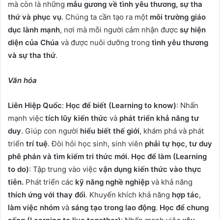
mà còn là những
mẫu gương về tình yêu thương, sự tha
thứ và phục vụ
. Chúng ta cần tạo ra một
môi trường giáo
dục lành mạnh
, nơi mà mỗi người cảm nhận được
sự hiện
diện của Chúa
và được nuôi dưỡng trong
tình yêu thương
và sự tha thứ
.
Văn hóa
Liên Hiệp Quốc
:
Học để biết
(Learning to know)
: Nhấn
mạnh việc
tích lũy kiến thức
và
phát triển khả năng tư
duy
. Giúp con người
hiểu biết thế giới
, khám phá và phát
triển
trí tuệ
. Đòi hỏi học sinh, sinh viên
phải
tự học
,
tư duy
phê phán
và
tìm kiếm tri thức mới
.
Học để làm
(Learning
to do)
: Tập trung vào việc
vận dụng kiến thức vào thực
tiễn
.
Phát triển các
kỹ năng nghề nghiệp
và khả năng
thích ứng với thay đổi
. Khuyến khích khả năng
hợp tác
,
làm việc nhóm
và
sáng tạo trong lao động
.
Học để chung