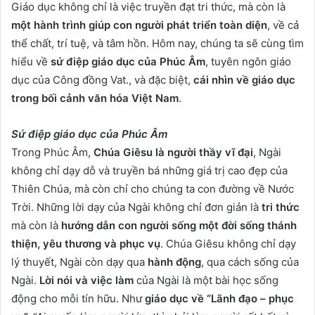
Giáo dục không chỉ là việc truyền đạt tri thức, mà còn là
một hành trình giúp con người phát triển toàn diện
, về cả
thể chất, trí tuệ, và tâm hồn. Hôm nay, chúng ta sẽ cùng tìm
hiểu về
sứ điệp giáo dục của Phúc Âm
, tuyên ngôn giáo
dục của Công đồng Vat., và đặc biệt,
cái nhìn về giáo dục
trong bối cảnh văn hóa Việt Nam
.
Sứ điệp giáo dục của Phúc Âm
Trong Phúc Âm,
Chúa Giêsu là người thầy vĩ đại
, Ngài
không chỉ dạy dỗ và truyền bá những giá trị cao đẹp của
Thiên Chúa, mà còn chỉ cho chúng ta con đường về Nước
Trời. Những lời dạy của Ngài không chỉ đơn giản là
tri thức
mà còn là
hướng dẫn con người sống một đời sống thánh
thiện, yêu thương và phục vụ
. Chúa Giêsu không chỉ dạy
lý thuyết, Ngài còn dạy qua
hành động
, qua cách sống của
Ngài.
Lời nói và việc làm
của Ngài là một bài học sống
động cho mỗi tín hữu. Như
giáo dục về “Lãnh đạo – phục