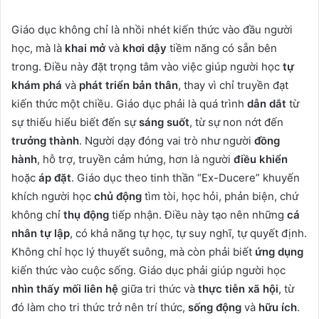
Giáo dục không chỉ là nhồi nhét kiến thức vào đầu người
học, mà là
khai mở
và
khơi dậy
tiềm năng có sẵn bên
trong. Điều này đặt trọng tâm vào việc giúp người học
tự
khám phá
và
phát triển bản thân
, thay vì chỉ truyền đạt
kiến thức một chiều. Giáo dục phải là quá trình
dẫn dắt
từ
sự thiếu hiểu biết đến sự
sáng suốt
, từ sự non nớt đến
trưởng thành
. Người dạy đóng vai trò như người
đồng
hành
, hỗ trợ, truyền cảm hứng, hơn là người
điều khiển
hoặc
áp đặt
. Giáo dục theo tinh thần “Ex-Ducere” khuyến
khích người học
chủ động
tìm tòi, học hỏi, phản biện, chứ
không chỉ
thụ động
tiếp nhận. Điều này tạo nên những
cá
nhân tự lập
, có khả năng tự học, tự suy nghĩ, tự quyết định.
Không chỉ học lý thuyết suông, mà còn phải biết
ứng dụng
kiến thức vào cuộc sống. Giáo dục phải giúp người học
nhìn thấy mối liên hệ
giữa tri thức và
thực tiễn xã hội
, từ
đó làm cho tri thức trở nên trí thức,
sống động
và
hữu ích
.