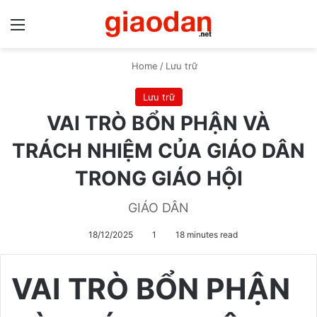
Menu
S
Home
/
Lưu trữ
Lưu trữ
VAI TRÒ BỔN PHẬN VÀ
TRÁCH NHIỆM CỦA GIÁO DÂN
TRONG GIÁO HỘI
GIÁO DÂN
18/12/2025
1
18 minutes read
VAI TRÒ BỔN PHẬN