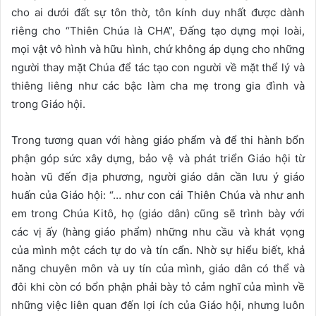
cho ai dưới đất sự tôn thờ, tôn kính duy nhất được dành
riêng cho “Thiên Chúa là CHA”, Đấng tạo dựng mọi loài,
mọi vật vô hình và hữu hình, chứ không áp dụng cho những
người thay mặt Chúa để tác tạo con người về mặt thể lý và
thiêng liêng như các bậc làm cha mẹ trong gia đình và
trong Giáo hội.
Trong tương quan với hàng giáo phẩm và để thi hành bổn
phận góp sức xây dựng, bảo vệ và phát triển Giáo hội từ
hoàn vũ đến địa phương, người giáo dân cần lưu ý giáo
huấn của Giáo hội: “… như con cái Thiên Chúa và như anh
em trong Chúa Kitô, họ (giáo dân) cũng sẽ trình bày với
các vị ấy (hàng giáo phẩm) những nhu cầu và khát vọng
của mình một cách tự do và tín cẩn. Nhờ sự hiểu biết, khả
năng chuyên môn và uy tín của mình, giáo dân có thể và
đôi khi còn có bổn phận phải bày tỏ cảm nghĩ của mình về
những việc liên quan đến lợi ích của Giáo hội, nhưng luôn