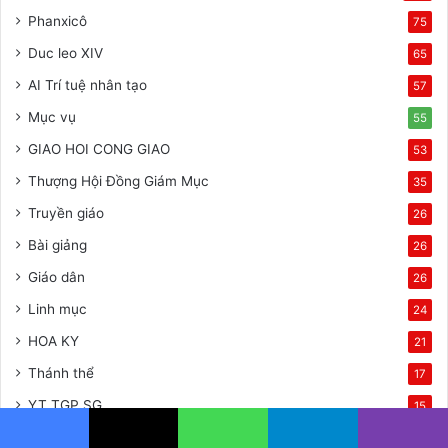
Phanxicô
75
Duc leo XIV
65
AI Trí tuệ nhân tạo
57
Mục vụ
55
GIAO HOI CONG GIAO
53
Thượng Hội Đồng Giám Mục
35
Truyền giáo
26
Bài giảng
26
Giáo dân
26
Linh mục
24
HOA KY
21
Thánh thể
17
YT TGP SG
15
Luân lý
14