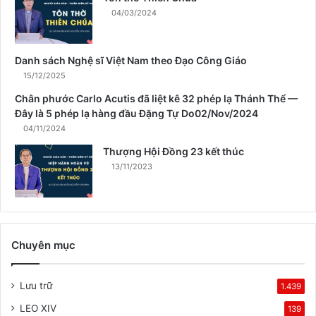
X
04/03/2024
u
â
n
Danh sách Nghệ sĩ Việt Nam theo Đạo Công Giáo
15/12/2025
Chân phước Carlo Acutis đã liệt kê 32 phép lạ Thánh Thể —
Đây là 5 phép lạ hàng đầu Đặng Tự Do02/Nov/2024
04/11/2024
Thượng Hội Đồng 23 kết thúc
13/11/2023
Chuyên mục
Lưu trữ
1.439
LEO XIV
139