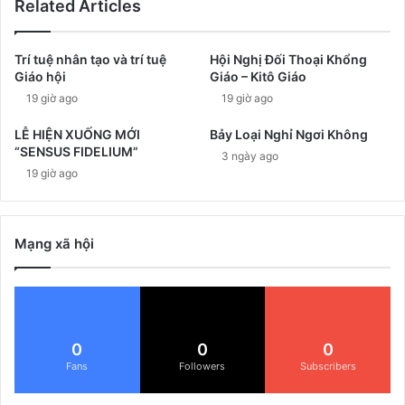
Related Articles
Trí tuệ nhân tạo và trí tuệ
Hội Nghị Đối Thoại Khổng
Giáo hội
Giáo – Kitô Giáo
19 giờ ago
19 giờ ago
LỄ HIỆN XUỐNG MỚI
Bảy Loại Nghỉ Ngơi Không
“SENSUS FIDELIUM”
3 ngày ago
19 giờ ago
Mạng xã hội
0
0
0
Fans
Followers
Subscribers