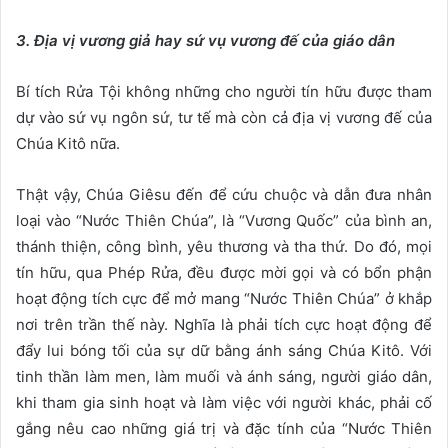
3. Địa vị vươ
ng giả hay sứ vụ vương đế củ
a giáo dân
Bí tích Rửa Tội không những cho người tín hữu được tham
dự vào sứ vụ ngôn sứ, tư tế mà còn cả địa vị vương đế của
Chúa Kitô nữa.
Thật vậy, Chúa Giêsu đến để cứu chuộc và dẫn đưa nhân
loại vào “Nước Thiên Chúa”, là “Vương Quốc” của bình an,
thánh thiện, công bình, yêu thương và tha thứ. Do đó, mọi
tín hữu, qua Phép Rửa, đều được mời gọi và có bổn phận
hoạt động tích cực để mở mang “Nước Thiên Chúa” ở khắp
nơi trên trần thế này. Nghĩa là phải tích cực hoạt động để
đẩy lui bóng tối của sự dữ bằng ánh sáng Chúa Kitô. Với
tinh thần làm men, làm muối và ánh sáng, người giáo dân,
khi tham gia sinh hoạt và làm việc với người khác, phải cố
gắng nêu cao những giá trị và đặc tính của “Nước Thiên