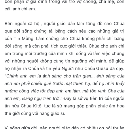
bổn phận ở gia đình trong vai trò vợ chồng, cha mẹ, con
cái, anh chị em.
Bên ngoài xã hội, người giáo dân làm tông đồ cho Chúa
qua đời sống chứng tá, bằng cách nêu cao những giá trị
của Tin Mừng. Làm chứng cho Chúa không phải chỉ bằng
đời sống, mà còn phải tích cực giới thiệu Chúa cho anh chị
em trong môi trường của mình khi sống và làm việc chung
với những người không cùng tín ngưỡng với mình, để giúp
họ nhận ra Chúa và tin yêu Người như Chúa Giêsu đã dạy:
“
Chính anh em là ánh sáng cho trần gian… ánh sáng của
anh em phả
i chiếu gi
ãi trước mặt thiên hạ, để họ nhìn thấy
những công việc tốt đẹp anh em làm, mà tôn vinh Cha của
anh em, Đấng ngự trên trời.
” Đây là sứ vụ tiên tri của người
tín hữu Chúa Kitô, tức là sứ mạng góp phần phúc âm hóa
thế giới cùng với hàng giáo sĩ.
Vì sống giữa đời, nên người giáo dân có nhiều cơ hội thuận