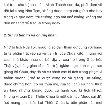
khi trao cho bệnh nhân. Mình Thánh còn dư, phải đem về
đặt lại trong Nhà Tạm, không được phép cất giữ ở nhà hay
trong xe qua đêm, trừ trường hợp bất khả kháng không thể
đến nhà thờ để trao lại trong ngày.
2. Sứ vụ tiên tri và chứng nhân
Nhờ bí tích Rửa Tội, người giáo dân tham dự cùng với hàng
tư tế phẩm trật vào sứ vụ tiên tri của Chúa Kitô, nhưng với
cách thế khác nhau do bởi địa vị của họ trong Giáo hội.
Thật vậy, hàng giáo sĩ phẩm trật (giám mục, linh mục) rao
giảng lời Chúa, dạy dỗ và cử hành các bí tích trong phạm vi
thánh đường (Phó tế được công bố và giảng Tin Mừng,
được chứng hôn [có sự thừa ủy], rửa tội, chủ sự nghi thức
an táng nhưng không được cử hành các bí tích khác).
Nhưng vì toàn Dân Thiên Chúa là một dân tộc “được sai đi”,
“sứ mạng loan báo Lời Thiên Chúa là bổn phận của mọi