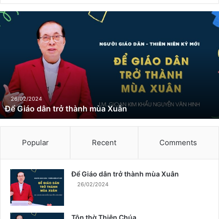
Đ
ể
G
i
á
o
d
â
n
26/02/2024
Để Giáo dân trở thành mùa Xuân
t
r
ở
t
Popular
Recent
Comments
h
à
n
Để Giáo dân trở thành mùa Xuân
h
26/02/2024
m
ù
a
Tôn thờ Thiên Chúa