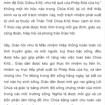
môn đệ Đức Giêsu Kitô, như hệ quả của Phép Rửa của họ.”
Không một tín hữu nào trong Chúa Kitô lại có thể thấy
mình xa lạ với trách nhiệm này, một trách nhiệm phát xuất
từ chỗ ta thuộc về Thân Thể Chúa Kitô theo cách bí tích.
Ý thức này phải được thức tỉnh trong mỗi gia đình, giáo xứ,
cộng đoàn, hiệp hội và phong trào Giáo hội.
Vậy, Giáo hội như là Mầu nhiệm Hiệp thông hoàn toàn có
tính truyền giáo, và mỗi người, tuỳ theo bậc sống, đều
được kêu gọi góp phần rõ ràng vào việc loan báo Chúa
Kitô… Giáo dân được kêu gọi thực thi nhiệm vụ tiên tri,
nhiệm vụ trực tiếp phát xuất từ Phép Rửa của họ, và làm
chứng cho Tin Mừng trong đời sống hằng ngày, tại bất cứ
nơi nào họ sinh sống. Giáo dân được mời gọi rao giảng Lời
Chúa và giáo lý bằng chính đời sống chứng nhân của mình
trong các môi trường sống. Nghĩa là được mời gọi và có
bổn phận làm tông đồ cho Chúa bằng cách chu toàn các