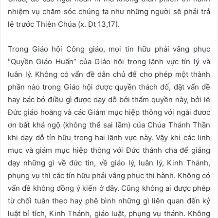
nhiệm vụ chăm sóc chúng ta như những người sẽ phải trả
lẽ trước Thiên Chúa (x. Dt 13,17).
Trong Giáo hội Công giáo, mọi tín hữu phải vâng phục
“Quyền Giáo Huấn” của Giáo hội trong lãnh vực tín lý và
luân lý. Không có vấn đề dân chủ để cho phép một thành
phần nào trong Giáo hội được quyền thách đố, đặt vấn đề
hay bác bỏ điều gì được dạy dỗ bởi thẩm quyền này, bởi lẽ
Đức giáo hoàng và các Giám mục hiệp thông với ngài đươc
ơn bất khả ngộ (không thể sai lầm) của Chúa Thánh Thần
khi dạy dỗ tín hữu trong hai lãnh vực này. Vậy khi các linh
mục và giám mục hiệp thông với Đức thánh cha để giảng
dạy những gì về đức tin, về giáo lý, luân lý, Kinh Thánh,
phụng vụ thì các tín hữu phải vâng phục thi hành. Không có
vấn đề không đồng ý kiến ở đây. Cũng không ai được phép
từ chối tuân theo hay phê bình những gì liên quan đến kỷ
luật bí tích, Kinh Thánh, giáo luật, phụng vụ thánh. Không