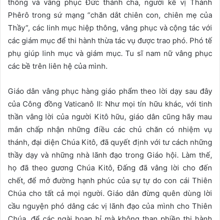
thông và vâng phục Đức thánh cha, người kế vị Thánh
Phêrô trong sứ mạng “chăn dắt chiên con, chiên mẹ của
Thầy”, các linh mục hiệp thông, vâng phục và cộng tác với
các giám mục để thi hành thừa tác vụ được trao phó. Phó tế
phụ giúp linh mục và giám mục. Tu sĩ nam nữ vâng phục
các bề trên liên hệ của mình.
Giáo dân vâng phục hàng giáo phẩm theo lời dạy sau đây
của Công đồng Vaticanô II: Như mọi tín hữu khác, với tinh
thần vâng lời của người Kitô hữu, giáo dân cũng hãy mau
mắn chấp nhận những điều các chủ chăn có nhiệm vụ
thánh, đại diện Chúa Kitô, đã quyết định với tư cách những
thầy dạy và những nhà lãnh đạo trong Giáo hội. Làm thế,
họ đã theo gương Chúa Kitô, Đấng đã vâng lời cho đến
chết, để mở đường hạnh phúc của sự tự do con cái Thiên
Chúa cho tất cả mọi người. Giáo dân đừng quên dùng lời
cầu nguyện phó dâng các vị lãnh đạo của mình cho Thiên
Chúa, để các ngài hoan hỉ mà không than phiền thi hành