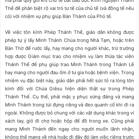
mà phải quỳ gối khi chủ tế bắt đầu đọc Kinh nguyện Thánh
Thể để phân biệt rõ vai trò tư tế của chủ tế (và đồng tế nếu
có) với nhiệm vụ phụ giúp Bàn Thánh của Phó tế.
Về việc tôn kính Phép Thánh Thể, giáo dân không được
phép tự ý lấy Mình Thánh Chúa trong Nhà Tạm, hoặc trên
Bàn Thờ để rước lấy, hay mang cho người khác, trừ trường
hợp được Giám mục trao cho nhiệm vụ làm thừa tác viên
Thánh Thể để phụ giúp trao Mình Thánh trong Thánh Lễ
hay mang cho người đau ốm ở tư gia hoặc bệnh viện. Trong
nhiệm vụ đặc biệt này, giáo dân phải hết sức tỏ ra lòng tôn
kính đối với Chúa Giêsu hiện diện thật sự trong Phép
Thánh Thể. Cụ thể, phải mặc y phục xứng đáng và mang
Mình Thánh trong túi đựng riêng và đeo quanh cổ khi đi ra
ngoài. Không được bỏ chung với các vật dụng khác trong ví
xách tay, giỏ đi chợ hoặc hộp để đồ trong xe. Cũng phải
mang Mình Thánh đến ngay cho người muốn lãnh nhận,
không thể mang về nhà hoặc đi đây đó làm việc riêng trước