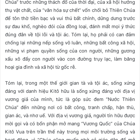
Chúa” trước những thách đố của thời đại, của xã hội hưởng
thụ vật chất, của “văn hóa sự chết” vốn chối bỏ Thiên Chúa
để tôn thờ tiền bạc và vui thú bất chính, dửng dưng trước
sự đau khổ, nghèo đói của đồng loại, đánh mất mọi ý thức
đúng đắn về tội lỗi và tội ác. Tóm lại, họ phải có can đảm
chống lại những nếp sống vô luân, những bất công xã hội,
những vi phạm quyền sống của con người, những gương
xấu xô đẩy con người vào con đường trụy lạc, làm băng
hoại gia đình và xã hội từ gốc rễ.
Tóm lại, trong một thế giới gian tà và tội ác, sống xứng
đáng với danh hiệu Kitô hữu là sống xứng đáng với địa vị
vương giả của mình, tức là góp sức đem “Nước Thiên
Chúa” đến những nơi có bất công, tranh chấp, hận thù,
gian ác, và nhơ uế. Với địa vị vương giả, người tín hữu được
mời gọi và có bổn phận mở mang “Vương Quốc” của Chúa
Kitô Vua trên trần thế này trong mọi môi trường sống và
hoạt động, vì “Chúa cũng muốn nhờ cả giáo dân để mở