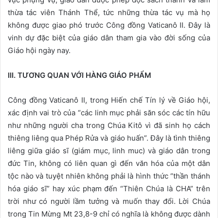
thừa tác viên Thánh Thể, tức những thừa tác vụ mà họ
không được giao phó trước Công đồng Vaticanô II. Đây là
vinh dự đặc biệt của giáo dân tham gia vào đời sống của
Giáo hội ngày nay.
III. TƯƠ
NG QUAN VỚI HÀNG GIÁO PHẨM
Công đồng Vaticanô II, trong Hiến chế Tín lý về Giáo hội,
xác định vai trò của “các linh mục phải săn sóc các tín hữu
như những người cha trong Chúa Kitô vì đã sinh họ cách
thiêng liêng qua Phép Rửa và giáo huấn”. Đây là tình thiêng
liêng giữa giáo sĩ (giám mục, linh muc) và giáo dân trong
đức Tin, không có liên quan gì đến văn hóa của một dân
tộc nào và tuyệt nhiên không phải là hình thức “thần thánh
hóa giáo sĩ” hay xúc phạm đến “Thiên Chúa là CHA” trên
trời như có người lầm tưởng và muốn thay đổi. Lời Chúa
trong Tin Mừng Mt 23,8-9 chỉ có nghĩa là không được dành