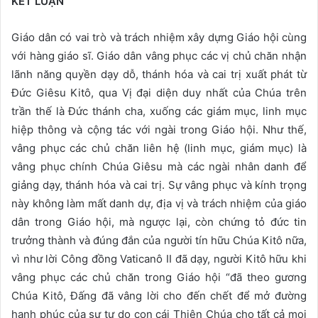
KẾT LUẬN
Giáo dân có vai trò và trách nhiệm xây dựng Giáo hội cùng
với hàng giáo sĩ. Giáo dân vâng phục các vị chủ chăn nhận
lãnh năng quyền dạy dỗ, thánh hóa và cai trị xuất phát từ
Đức Giêsu Kitô, qua Vị đại diện duy nhất của Chúa trên
trần thế là Đức thánh cha, xuống các giám mục, linh mục
hiệp thông và cộng tác với ngài trong Giáo hội. Như thế,
vâng phục các chủ chăn liên hệ (linh mục, giám mục) là
vâng phục chính Chúa Giêsu mà các ngài nhân danh để
giảng dạy, thánh hóa và cai trị. Sự vâng phục và kính trọng
này không làm mất danh dự, địa vị và trách nhiệm của giáo
dân trong Giáo hội, mà ngược lại, còn chứng tỏ đức tin
trưởng thành và đúng đắn của người tín hữu Chúa Kitô nữa,
vì như lời Công đồng Vaticanô II đã dạy, người Kitô hữu khi
vâng phục các chủ chăn trong Giáo hội “đã theo gương
Chúa Kitô, Đấng đã vâng lời cho đến chết để mở đường
hạnh phúc của sự tự do con cái Thiên Chúa cho tất cả mọi