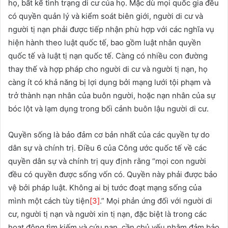
họ, bất kể tình trạng di cư của họ. Mặc dù mọi quốc gia đều
có quyền quản lý và kiểm soát biên giới, người di cư và
người tị nạn phải được tiếp nhận phù hợp với các nghĩa vụ
hiện hành theo luật quốc tế, bao gồm luật nhân quyền
quốc tế và luật tị nạn quốc tế. Càng có nhiều con đường
thay thế và hợp pháp cho người di cư và người tị nạn, họ
càng ít có khả năng bị lợi dụng bởi mạng lưới tội phạm và
trở thành nạn nhân của buôn người, hoặc nạn nhân của sự
bóc lột và lạm dụng trong bối cảnh buôn lậu người di cư.
Quyền sống là bảo đảm cơ bản nhất của các quyền tự do
dân sự và chính trị. Điều 6 của Công ước quốc tế về các
quyền dân sự và chính trị quy định rằng “mọi con người
đều có quyền được sống vốn có. Quyền này phải được bảo
vệ bởi pháp luật. Không ai bị tước đoạt mạng sống của
mình một cách tùy tiện
[3]
.” Mọi phản ứng đối với người di
cư, người tị nạn và người xin tị nạn, đặc biệt là trong các
hoạt động tìm kiếm và cứu nạn, cần chủ yếu nhằm đảm bảo