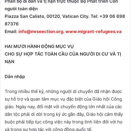
Phân bộ di dân và tị nạn trực thuộc Bộ Phát triển Con
người toàn diện
Piazza San Calisto, 00120
,
Vatican City.
Tel
:
+39 06 698
87376
Email:
info@mrseection.org
.
www.migrant-refugees.va
HAI MƯƠI HÀNH ĐỘNG MỤC VỤ
CHO SỰ HỢP TÁC
TOÀN CẦU CỦA NGƯỜI DI CƯ VÀ TỊ
NẠN
Dẫn nhập
Trong nhiều thế kỷ, những người di chuyển đã nhận được
sự hỗ trợ và quan tâm mục vụ đặc biệt của Giáo hội Công
giáo. Ngày nay, đối mặt với chuyển động lớn nhất của các
dân tộc phải di dời trong ký ức gần đây, Giáo hội cảm thấy
buộc phải tiếp tục công việc này trong tình liên đới với họ
và trong sự hợp tác với cộng đồng quốc tế.