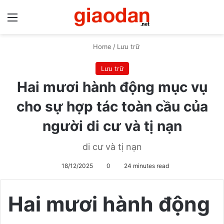
Menu
S
Home
/
Lưu trữ
Lưu trữ
Hai mươi hành động mục vụ
cho sự hợp tác toàn cầu của
người di cư và tị nạn
di cư và tị nạn
18/12/2025
0
24 minutes read
Hai mươi hành động