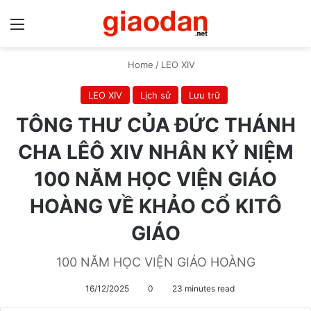
Menu
S
Home
/
LEO XIV
LEO XIV
Lịch sử
Lưu trữ
TÔNG THƯ CỦA ĐỨC THÁNH
CHA LÊÔ XIV NHÂN KỶ NIỆM
100 NĂM HỌC VIỆN GIÁO
HOÀNG VỀ KHẢO CỔ KITÔ
GIÁO
100 NĂM HỌC VIỆN GIÁO HOÀNG
16/12/2025
0
23 minutes read