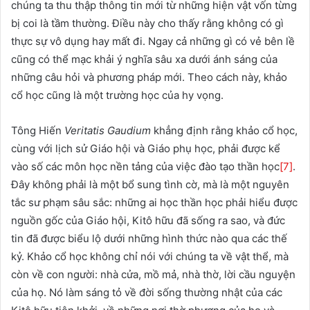
chúng ta thu thập thông tin mới từ những hiện vật vốn từng
bị coi là tầm thường. Điều này cho thấy rằng không có gì
thực sự vô dụng hay mất đi. Ngay cả những gì có vẻ bên lề
cũng có thể mạc khải ý nghĩa sâu xa dưới ánh sáng của
những câu hỏi và phương pháp mới. Theo cách này, khảo
cổ học cũng là một trường học của hy vọng.
Tông Hiến
Veritatis Gaudium
khẳng định rằng khảo cổ học,
cùng với lịch sử Giáo hội và Giáo phụ học, phải được kể
vào số các môn học nền tảng của việc đào tạo thần học
[7]
.
Đây không phải là một bổ sung tình cờ, mà là một nguyên
tắc sư phạm sâu sắc: những ai học thần học phải hiểu được
nguồn gốc của Giáo hội, Kitô hữu đã sống ra sao, và đức
tin đã được biểu lộ dưới những hình thức nào qua các thế
kỷ. Khảo cổ học không chỉ nói với chúng ta về vật thể, mà
còn về con người: nhà cửa, mồ mả, nhà thờ, lời cầu nguyện
của họ. Nó làm sáng tỏ về đời sống thường nhật của các