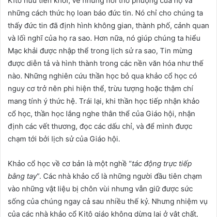
Kitô hữu tiên khởi, về những nơi thờ phượng của họ và
những cách thức họ loan báo đức tin. Nó chỉ cho chúng ta
thấy đức tin đã định hình không gian, thành phố, cảnh quan
và lối nghĩ của họ ra sao. Hơn nữa, nó giúp chúng ta hiểu
Mạc khải được nhập thể trong lịch sử ra sao, Tin mừng
được diễn tả và hình thành trong các nền văn hóa như thế
nào. Những nghiên cứu thần học bỏ qua khảo cổ học có
nguy cơ trở nên phi hiện thể, trừu tượng hoặc thậm chí
mang tính ý thức hệ. Trái lại, khi thần học tiếp nhận khảo
cổ học, thần học lắng nghe thân thể của Giáo hội, nhận
định các vết thương, đọc các dấu chỉ, và để mình được
chạm tới bởi lịch sử của Giáo hội.
Khảo cổ học về cơ bản là một nghề “
tác động trực tiếp
bằng tay
”. Các nhà khảo cổ là những người đầu tiên chạm
vào những vật liệu bị chôn vùi nhưng vẫn giữ được sức
sống của chúng ngay cả sau nhiều thế kỷ. Nhưng nhiệm vụ
của các nhà khảo cổ Kitô giáo không dừng lại ở vật chất,