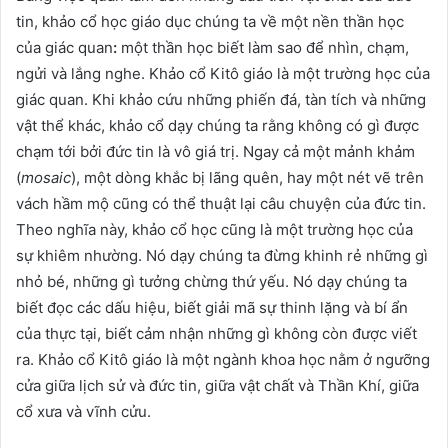
tin, khảo cổ học giáo dục chúng ta về một nền thần học
của giác quan
:
một thần học biết làm sao để nhìn, chạm,
ngửi và lắng nghe. Khảo cổ Kitô giáo là một trường học của
giác quan. Khi khảo cứu những phiến đá, tàn tích và những
vật thể khác, khảo cổ dạy chúng ta rằng không có gì được
chạm tới bởi đức tin là vô giá trị. Ngay cả một mảnh khảm
(
mosaic
), một dòng khắc bị lãng quên, hay một nét vẽ trên
vách hầm mộ cũng có thể thuật lại câu chuyện của đức tin.
Theo nghĩa này, khảo cổ học cũng là một trường học của
sự khiêm nhường. Nó dạy chúng ta đừng khinh rẻ những gì
nhỏ bé, những gì tưởng chừng thứ yếu. Nó dạy chúng ta
biết đọc các dấu hiệu, biết giải mã sự thinh lặng và bí ẩn
của thực tại, biết cảm nhận những gì không còn được viết
ra. Khảo cổ Kitô giáo là một ngành khoa học nằm ở ngưỡng
cửa giữa lịch sử và đức tin, giữa vật chất và Thần Khí, giữa
cổ xưa và vĩnh cửu.