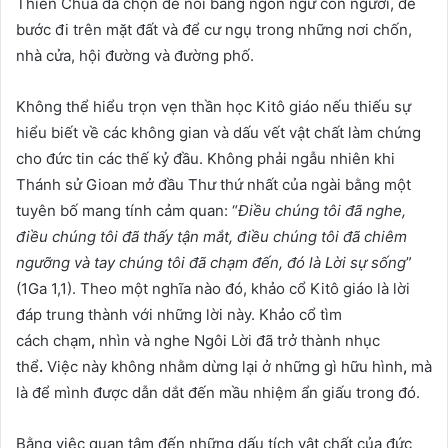
Thiên Chúa đã chọn để nói bằng ngôn ngữ con người, để
bước đi trên mặt đất và để cư ngụ trong những nơi chốn,
nhà cửa, hội đường và đường phố.
Không thể hiểu trọn vẹn thần học Kitô giáo nếu thiếu sự
hiểu biết về các không gian và dấu vết vật chất làm chứng
cho đức tin các thế kỷ đầu. Không phải ngẫu nhiên khi
Thánh sử Gioan mở đầu Thư thứ nhất của ngài bằng một
tuyên bố mang tính cảm quan: “
Điều chúng tôi đã nghe,
điều chúng tôi đã thấy tận mắt, điều chúng tôi đã chiêm
ngưỡng và tay chúng tôi đã chạm đến, đó
là
Lời sự sống
”
(1Ga 1,1). Theo một nghĩa nào đó, khảo cổ Kitô giáo là lời
đáp trung thành với những lời này. Khảo cổ tìm
cách chạm
,
nhìn và nghe Ngôi Lời đã trở thành nhục
thể
.
Việc này không nhằm dừng lại ở những gì
hữu hình
,
mà
là để mình được dẫn dắt đến mầu nhiệm ẩn giấu trong đó.
Bằng việc quan tâm đến những dấu tích vật chất của đức