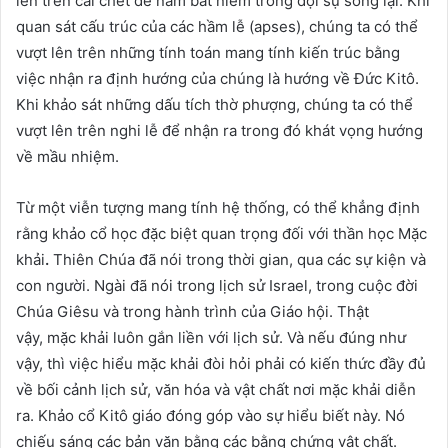
lên trên cái chết để nắm bắt niềm trông đợi sự sống lại. Khi
quan sát cấu trúc của các hầm lễ (apses), chúng ta có thể
vượt lên trên những tính toán mang tính kiến trúc bằng
việc nhận ra định hướng của chúng là hướng về Đức Kitô.
Khi khảo sát những dấu tích thờ phượng, chúng ta có thể
vượt lên trên nghi lễ để nhận ra trong đó khát vọng hướng
về mầu nhiệm.
Từ một viễn tượng mang tính hệ thống, có thể khẳng định
rằng khảo cổ học đặc biệt quan trọng đối với thần học Mặc
khải
.
Thiên Chúa đã nói trong thời gian, qua các sự kiện và
con người. Ngài đã nói trong lịch sử Israel, trong cuộc đời
Chúa Giêsu và trong hành trình của Giáo hội. Thật
vậy, mặc khải luôn gắn liền với lịch sử. Và nếu đúng như
vậy, thì việc hiểu mặc khải đòi hỏi phải có kiến thức đầy đủ
về bối cảnh lịch sử, văn hóa và vật chất nơi mặc khải diễn
ra. Khảo cổ Kitô giáo đóng góp vào sự hiểu biết này. Nó
chiếu sáng các bản văn bằng các bằng chứng vật chất.