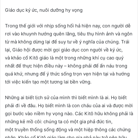
Giáo dục ký ức, nuôi dưỡng hy vọng
Trong thế giới với nhịp sống hối hả hiện nay, con người dễ
rơi vào khuynh hướng quên lãng, tiêu thụ hình ảnh và ngôn
từ mà không dừng lại để suy tư về ý nghĩa của chúng. Trái
lại, Giáo hội được mời gọi giáo dục con người về ký ức,
và khảo cổ Kitô giáo là một trong những khí cụ cao quý
nhất để thực hiện điều này – không phải để ẩn náu trong
quá khứ, nhưng để ý thức sống trọn vẹn hiện tại và hướng
tới việc kiến tạo một tương lai bền vững.
Những ai biết lịch sử của mình thì biết mình là ai. Họ biết
phải đi về đâu. Họ biết mình là con cháu của ai và được mời
gọi bước vào niềm hy vọng nào. Các Kitô hữu không phải là
những kẻ mồ côi: chúng ta có một gia phả đức tin,
một truyền thống sống động và một hiệp thông các chứng
nhân. Khảo cổ Kitô giáo làm cho gia phả này trở nên hữu