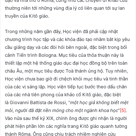
đạo và nhà thờ ở Roma, cũng như các chuyến đi khảo cứu
thường niên tới những vùng địa lý có liên quan tới sự lan
truyền của Kitô giáo.
Trong những năm gần đây, Học viện đã phải cập nhật
chương trình học tập và các khóa đào tạo nhằm bắt kịp yêu
cầu giảng dạy và các đòi hỏi bên ngoài, đặc biệt trong bối
cảnh Tiến trình Bologna. Mục tiêu của thỏa thuận này là
thiết lập một hệ thống giáo dục đại học đồng bộ trên toàn
châu Âu, một mục tiêu được Toà thánh ủng hộ. Tuy nhiên,
Học viện chưa bao giờ đi chệch khỏi mục tiêu và tinh thần
của các vị sáng lập. Học viện tiếp tục bước theo dấu chân
của các nhà tiên phong của khảo cổ Kitô giáo, đặc biệt
là Giovanni Battista de Rossi, “
một học giả không biết mệt
mỏi, người đã đặt nền móng cho một ngành khoa học
”
[5]
.
Vào nửa sau thế kỷ XIX, chính ông được ghi nhận là người
phát hiện phần lớn các nghĩa trang Kitô giáo quanh tường
thành Rôma. Ông cũng chịu trách nhiệm nghiên cứu