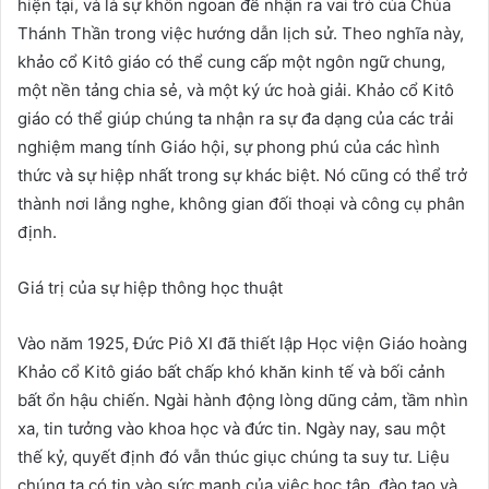
hiện tại, và là sự khôn ngoan để nhận ra vai trò của Chúa
Thánh Thần trong việc hướng dẫn lịch sử. Theo nghĩa này,
khảo cổ Kitô giáo có thể cung cấp một ngôn ngữ chung,
một nền tảng chia sẻ, và một ký ức hoà giải. Khảo cổ Kitô
giáo có thể giúp chúng ta nhận ra sự đa dạng của các trải
nghiệm mang tính Giáo hội, sự phong phú của các hình
thức và sự hiệp nhất trong sự khác biệt. Nó cũng có thể trở
thành nơi lắng nghe, không gian đối thoại và công cụ phân
định.
Giá trị của sự hiệp thông học thuật
Vào năm 1925, Đức Piô XI đã thiết lập Học viện Giáo hoàng
Khảo cổ Kitô giáo bất chấp khó khăn kinh tế và bối cảnh
bất ổn hậu chiến. Ngài hành động lòng dũng cảm, tầm nhìn
xa, tin tưởng vào khoa học và đức tin. Ngày nay, sau một
thế kỷ, quyết định đó vẫn thúc giục chúng ta suy tư. Liệu
chúng ta có tin vào sức mạnh của việc học tập, đào tạo và