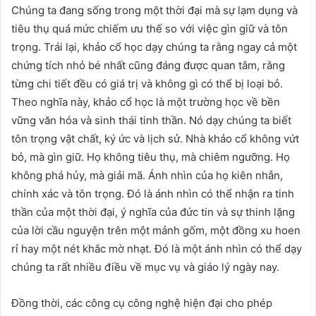
Chúng ta đang sống trong một thời đại mà sự lạm dụng và
tiêu thụ quá mức chiếm ưu thế so với việc gìn giữ và tôn
trọng. Trái lại, khảo cổ học dạy chúng ta rằng ngay cả một
chứng tích nhỏ bé nhất cũng đáng được quan tâm, rằng
từng chi tiết đều có giá trị và không gì có thể bị loại bỏ.
Theo nghĩa này, khảo cổ học là một trường học về bền
vững văn hóa và sinh thái tinh thần. Nó dạy chúng ta biết
tôn trọng vật chất, ký ức và lịch sử. Nhà khảo cổ không vứt
bỏ, mà gìn giữ. Họ không tiêu thụ, mà chiêm ngưỡng. Họ
không phá hủy, mà giải mã. Ánh nhìn của họ kiên nhẫn,
chính xác và tôn trọng. Đó là ánh nhìn có thể nhận ra tinh
thần của một thời đại, ý nghĩa của đức tin và sự thinh lặng
của lời cầu nguyện trên một mảnh gốm, một đồng xu hoen
rỉ hay một nét khắc mờ nhạt. Đó là một ánh nhìn có thể dạy
chúng ta rất nhiều điều về mục vụ và giáo lý ngày nay.
Đồng thời, các công cụ công nghệ hiện đại cho phép