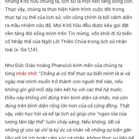
những Kitô hữu chúng ta, lịch sử là một nền tảng sống còn.
Thực vậy, chúng ta thực hiện hành trình cuộc đời trong
thực tại cụ thể của lịch sử, vốn cũng chính là bối cảnh diễn
ra mầu nhiệm cứu độ. Mọi Kitô hữu đều được kêu gọi đặt
nền tảng đời sống mình trên Tin mừng, vốn khởi đi từ biến
cố Nhập thể của Ngôi Lời Thiên Chúa trong lịch sử nhân
loại (x. Ga 1,14).
Như Đức Giáo hoàng Phanxicô kính mến của chúng ta
từng
nhắc nhở
: “
Chẳng ai có thể thực sự biết mình là ai và
ngày mai mình muốn trở thành con người thế nào, nếu
không gìn giữ mối dây liên kết họ với các thế hệ trước.
Điều này không chỉ đúng trên bình diện cá nhân, mà còn
đúng trên bình diện rộng lớn hơn của cả cộng đồng. Thật
vậy, việc học hỏi và kể lại lịch sử giúp cho “ngọn lửa của
lương tâm tập thể” luôn cháy sáng. Nếu không, tất cả
những gì còn lại chỉ là ký ức cá nhân về những sự kiện gắn
liền với lợi ích hoặc cảm xúc cá nhân, không thực sự liên hệ