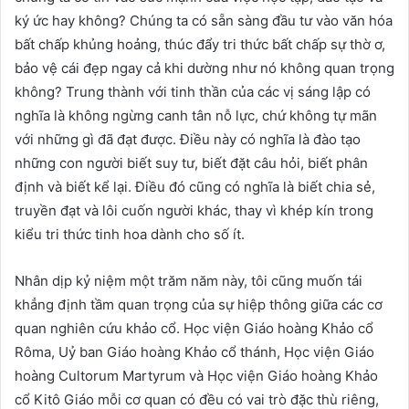
ký ức hay không? Chúng ta có sẵn sàng đầu tư vào văn hóa
bất chấp khủng hoảng, thúc đẩy tri thức bất chấp sự thờ ơ,
bảo vệ cái đẹp ngay cả khi dường như nó không quan trọng
không? Trung thành với tinh thần của các vị sáng lập có
nghĩa là không ngừng canh tân nỗ lực, chứ không tự mãn
với những gì đã đạt được. Điều này có nghĩa là đào tạo
những con người biết suy tư, biết đặt câu hỏi, biết phân
định và biết kể lại. Điều đó cũng có nghĩa là biết chia sẻ,
truyền đạt và lôi cuốn người khác, thay vì khép kín trong
kiểu tri thức tinh hoa dành cho số ít.
Nhân dịp kỷ niệm một trăm năm này, tôi cũng muốn tái
khẳng định tầm quan trọng của sự hiệp thông giữa các cơ
quan nghiên cứu khảo cổ. Học viện Giáo hoàng Khảo cổ
Rôma, Uỷ ban Giáo hoàng Khảo cổ thánh, Học viện Giáo
hoàng Cultorum Martyrum và Học viện Giáo hoàng Khảo
cổ Kitô Giáo mỗi cơ quan có đều có vai trò đặc thù riêng,