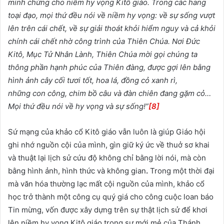
minh
chứng cho niềm hy vọng Kitô giáo. Trong các hang
toại đạo, mọi thứ
đều nói về
niềm hy vọng: về sự sống vượt
lên
trên
cái chết, về sự giải thoát khỏi hiểm nguy và cả
khỏi
chính cái chết nhờ công trình của Thiên Chúa. Nơi Đức
Kitô, Mục Tử Nhân Lành, Thiên Chúa mời gọi chúng ta
thông
phần
hạnh
phúc của Thiên đàng, được gợi lên bằng
hình ảnh cây cối tươi tốt, hoa lá, đồng cỏ xanh rì,
những
con
công, chim bồ câu và đàn chiên đang gặm cỏ…
Mọi thứ đều nói về hy vọng và sự sống!”
[8]
Sứ mạng của khảo cổ Kitô giáo vẫn luôn là giúp Giáo hội
ghi nhớ nguồn cội của mình, gìn giữ ký ức về thuở sơ khai
và thuật lại lịch sử cứu độ không chỉ bằng lời nói, mà còn
bằng hình ảnh, hình thức và không gian
.
Trong một thời đại
mà văn hóa thường lạc mất cội nguồn của mình, khảo cổ
học trở thành một công cụ quý giá cho công cuộc loan báo
Tin mừng, vốn được xây dựng trên sự thật lịch sử để khơi
lên niềm hy vọng Kitô giáo trong sự mới mẻ của Thánh