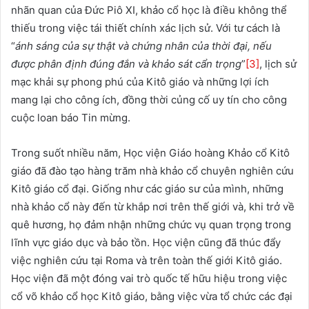
nhãn quan của Đức Piô XI, khảo cổ học là điều không thể
thiếu trong việc tái thiết chính xác lịch sử. Với tư cách là
“
ánh sáng của sự thật và chứng nhân của thời đại, nếu
được phân định đúng đắn và khảo sát cẩn trọng
”
[3]
, lịch sử
mạc khải sự phong phú của Kitô giáo và những lợi ích
mang lại cho công ích, đồng thời củng cố uy tín cho công
cuộc loan báo Tin mừng.
Trong suốt nhiều năm, Học viện Giáo hoàng Khảo cổ Kitô
giáo đã đào tạo hàng trăm nhà khảo cổ chuyên nghiên cứu
Kitô giáo cổ đại. Giống như các giáo sư của mình, những
nhà khảo cổ này đến từ khắp nơi trên thế giới và, khi trở về
quê hương, họ đảm nhận những chức vụ quan trọng trong
lĩnh vực giáo dục và bảo tồn. Học viện cũng đã thúc đẩy
việc nghiên cứu tại Roma và trên toàn thế giới Kitô giáo.
Học viện đã một đóng vai trò quốc tế hữu hiệu trong việc
cổ võ khảo cổ học Kitô giáo, bằng việc vừa tổ chức các đại