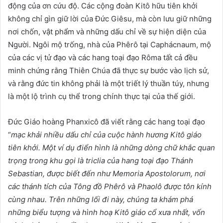
động của ơn cứu độ. Các cộng đoàn Kitô hữu tiên khởi
không chỉ gìn giữ lời của Đức Giêsu, mà còn lưu giữ những
nơi chốn, vật phẩm và những dấu chỉ về sự hiện diện của
Người. Ngôi mộ trống, nhà của Phêrô tại Caphácnaum, mộ
của các vị tử đạo và các hang toại đạo Rôma tất cả đều
minh chứng rằng Thiên Chúa đã thực sự bước vào lịch sử,
và rằng đức tin không phải là một triết lý thuần túy, nhưng
là một lộ trình cụ thể trong chính thực tại của thế giới.
Đức Giáo hoàng Phanxicô đã viết rằng các hang toại đạo
“
mạc khải nhiều dấu chỉ
của cuộc hành hương Kitô giáo
tiên
khởi
. Một ví dụ điển hình là những dòng chữ khắc quan
trọng trong khu gọi là triclia của hang toại đạo Thánh
Sebastian, được biết đến như Memoria Apostolorum, nơi
các thánh tích của Tông đồ Phêrô và Phaolô được tôn kính
cùng nhau. Trên những lối đi này, chúng ta khám phá
những biểu tượng và hình hoạ Kitô giáo cổ xưa nhất, vốn