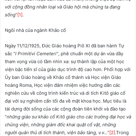
với cộng đồng nhân loại và Giáo hội mà chúng ta đang
sống
”
[1]
.
Ngôi nhà của ngành Khảo cổ
Ngày 11/12/1925, Đức Giáo hoàng Piô XI đã ban hành Tự
sắc “
I Primitivi Cemeteri
”
, phê chuẩn một dự án vừa dầy
tham vọng vừa có tầm nhìn xa: sự thành lập của một học
viện bậc tiến sĩ của giáo dục trình độ cao hơn. Phối hợp với
Ủy ban Giáo hoàng về Khảo cổ thánh và Học viện Giáo
hoàng Roma, Học viện đảm nhiệm việc hướng dẫn các
nghiên cứu về công trình kiến trúc và di tích Kitô giáo cổ
đại với sự nghiêm cẩn tối đa về mặt khoa học. Mục tiêu là
tái dựng đời sống của các cộng đoàn tiên khởi và đào tạo
“
những
giáo sư khảo cổ Kitô giáo cho các trường đại học và
chủng viện, những giám đốc khai quật cổ vật,
những
người
quản thủ di tích thánh, viện
bảo tàng, v.v…
”
[2]
.Trong