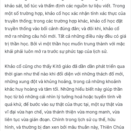
khảo sát, bổ túc và thẩm định các nguồn tư liệu viết. Trong
một số trường hợp, khảo cổ học xác nhận tính xác thực của
truyền thống; trong các trường hợp khác, khảo cổ học đặt
truyền thống vào bối cảnh đúng đắn; và đôi khi, khảo cổ
mở ra những câu hỏi mới. Tất cả những điều này đều có giá
trị thần học. Bởi vì một thần học muốn trung thành với mặc
khải phải luôn mở ra trước sự phức tạp của lịch sử.
Khảo cổ cũng cho thấy Kitô giáo đã dần dần phát triển qua
thời gian như thế nào khi đối diện với những thách đố mới,
những xung đột và khủng hoảng, trong cả những khoảnh
khắc huy hoàng và tăm tối. Những hiểu biết này giúp thần
học từ bỏ những cái nhìn lý tưởng hoá hoặc tuyến tính về
quá khứ, để bước vào sự thật của thực tại, một sự thật vừa
vĩ đại vừa hạn chế, vừa thánh thiện vừa mong manh, vừa
liên tục vừa gián đoạn. Chính trong lịch sử cụ thể, hữu
hình, và thường bị đan xen bởi mâu thuẫn này, Thiên Chúa