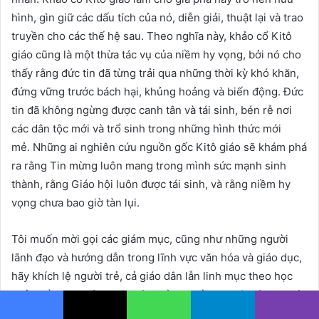
hình, gìn giữ các dấu tích của nó, diễn giải, thuật lại và trao
truyền cho các thế hệ sau. Theo nghĩa này, khảo cổ Kitô
giáo cũng là một thừa tác vụ của niềm hy vọng, bởi nó cho
thấy rằng đức tin đã từng trải qua những thời kỳ khó khăn,
đứng vững trước bách hại, khủng hoảng và biến động. Đức
tin đã không ngừng được canh tân và tái sinh, bén rễ nơi
các dân tộc mới và trổ sinh trong những hình thức mới
mẻ. Những ai nghiên cứu nguồn gốc Kitô giáo sẽ khám phá
ra rằng Tin mừng luôn mang trong mình sức mạnh sinh
thành, rằng Giáo hội luôn được tái sinh, và rằng niềm hy
vọng chưa bao giờ tàn lụi.
Tôi muốn mời gọi các giám mục, cũng như những người
lãnh đạo và hướng dẫn trong lĩnh vực văn hóa và giáo dục,
hãy khích lệ người trẻ, cả giáo dân lẫn linh mục theo học
khảo cổ học. Ngành học này mở ra nhiều cơ hội đào tạo và
nghề nghiệp trong các tổ chức mang tính Giáo hội cũng