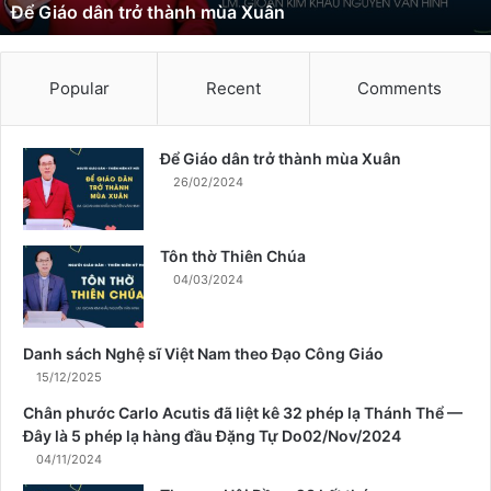
Để Giáo dân trở thành mùa Xuân
t
r
ở
t
Popular
Recent
Comments
h
à
n
Để Giáo dân trở thành mùa Xuân
h
26/02/2024
m
ù
a
Tôn thờ Thiên Chúa
X
04/03/2024
u
â
n
Danh sách Nghệ sĩ Việt Nam theo Đạo Công Giáo
15/12/2025
Chân phước Carlo Acutis đã liệt kê 32 phép lạ Thánh Thể —
Đây là 5 phép lạ hàng đầu Đặng Tự Do02/Nov/2024
04/11/2024