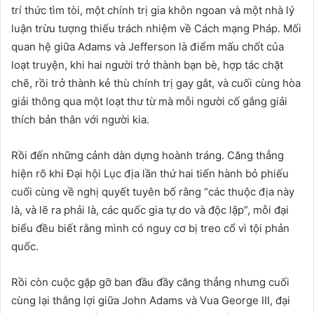
trí thức tìm tòi, một chính trị gia khôn ngoan và một nhà lý
luận trừu tượng thiếu trách nhiệm về Cách mạng Pháp. Mối
quan hệ giữa Adams và Jefferson là điểm mấu chốt của
loạt truyện, khi hai người trở thành bạn bè, hợp tác chặt
chẽ, rồi trở thành kẻ thù chính trị gay gắt, và cuối cùng hòa
giải thông qua một loạt thư từ mà mỗi người cố gắng giải
thích bản thân với người kia.
Rồi đến những cảnh dàn dựng hoành tráng. Căng thẳng
hiện rõ khi Đại hội Lục địa lần thứ hai tiến hành bỏ phiếu
cuối cùng về nghị quyết tuyên bố rằng “các thuộc địa này
là, và lẽ ra phải là, các quốc gia tự do và độc lập”, mỗi đại
biểu đều biết rằng mình có nguy cơ bị treo cổ vì tội phản
quốc.
Rồi còn cuộc gặp gỡ ban đầu đầy căng thẳng nhưng cuối
cùng lại thắng lợi giữa John Adams và Vua George III, đại