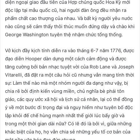
diện ngoại giao đầu tiên của Hợp chủng quốc Hoa Kỳ mới
độc lập tại mẫu quốc cũ, hai người đàn ông đều nhận ra
phẩm chất cao thượng của nhau. Và bất kỳ người yêu nước
nào cũng sẽ cảm thấy thôi thúc muốn đứng dậy và chào khi
George Washington tuyên thệ nhậm chức tổng thống.
Vở kịch đầy kịch tính diễn ra vào tháng 6-7 năm 1776, được
đạo diễn Hooper dàn dựng một cách cảm động và được
tăng cường bởi bản nhạc tuyệt vời của Rob Lane và Joseph
Vitarelli, đã đặt ra một câu hỏi cũ nhưng vẫn mang tính thời
sự: Làm thế nào mà một nhóm người đa dạng như vậy, bị
chia rẽ bởi định kiến vùng miền, chủ nghĩa bè phái tôn
giáo, các quy ước xã hội và lịch sử cá nhân, lại có thể đồng
ý về một bước đi trọng đại và nguy hiểm như tuyên bố độc
lập khỏi đế chế hùng mạnh nhất thế giới lúc bấy giờ và
trong một thời gian dài nữa? Có lẽ đó là bởi vì, giữa những
khác biệt của họ, họ vẫn chia sẻ những yếu tố cơ bản của
một nền văn hóa đạo đức chung.