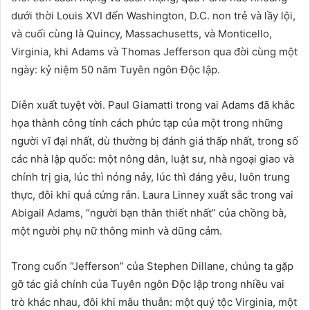
dưới thời Louis XVI đến Washington, D.C. non trẻ và lầy lội,
và cuối cùng là Quincy, Massachusetts, và Monticello,
Virginia, khi Adams và Thomas Jefferson qua đời cùng một
ngày: kỷ niệm 50 năm Tuyên ngôn Độc lập.
Diễn xuất tuyệt vời. Paul Giamatti trong vai Adams đã khắc
họa thành công tính cách phức tạp của một trong những
người vĩ đại nhất, dù thường bị đánh giá thấp nhất, trong số
các nhà lập quốc: một nông dân, luật sư, nhà ngoại giao và
chính trị gia, lúc thì nóng nảy, lúc thì đáng yêu, luôn trung
thực, đôi khi quá cứng rắn. Laura Linney xuất sắc trong vai
Abigail Adams, “người bạn thân thiết nhất” của chồng bà,
một người phụ nữ thông minh và dũng cảm.
Trong cuốn “Jefferson” của Stephen Dillane, chúng ta gặp
gỡ tác giả chính của Tuyên ngôn Độc lập trong nhiều vai
trò khác nhau, đôi khi mâu thuẫn: một quý tộc Virginia, một