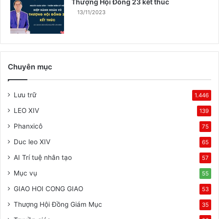
Thượng Hội Đồng 23 kết thúc
13/11/2023
Chuyên mục
Lưu trữ
1.446
LEO XIV
139
Phanxicô
75
Duc leo XIV
65
AI Trí tuệ nhân tạo
57
Mục vụ
55
GIAO HOI CONG GIAO
53
Thượng Hội Đồng Giám Mục
35