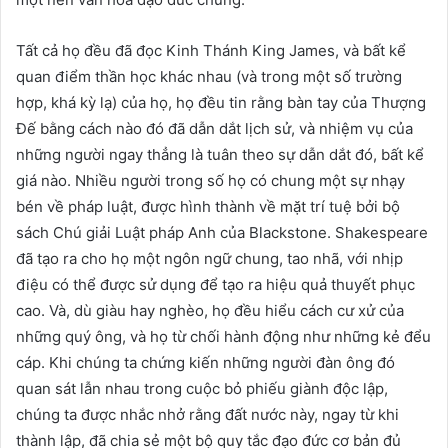
Tất cả họ đều đã đọc Kinh Thánh King James, và bất kể
quan điểm thần học khác nhau (và trong một số trường
hợp, khá kỳ lạ) của họ, họ đều tin rằng bàn tay của Thượng
Đế bằng cách nào đó đã dẫn dắt lịch sử, và nhiệm vụ của
những người ngay thẳng là tuân theo sự dẫn dắt đó, bất kể
giá nào. Nhiều người trong số họ có chung một sự nhạy
bén về pháp luật, được hình thành về mặt trí tuệ bởi bộ
sách Chú giải Luật pháp Anh của Blackstone. Shakespeare
đã tạo ra cho họ một ngôn ngữ chung, tao nhã, với nhịp
điệu có thể được sử dụng để tạo ra hiệu quả thuyết phục
cao. Và, dù giàu hay nghèo, họ đều hiểu cách cư xử của
những quý ông, và họ từ chối hành động như những kẻ đểu
cáp. Khi chúng ta chứng kiến những người đàn ông đó
quan sát lẫn nhau trong cuộc bỏ phiếu giành độc lập,
chúng ta được nhắc nhở rằng đất nước này, ngay từ khi
thành lập, đã chia sẻ một bộ quy tắc đạo đức cơ bản đủ