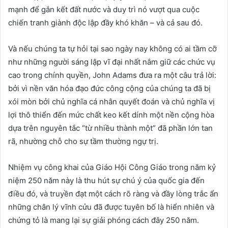
mạnh để gắn kết đất nước và duy trì nó vượt qua cuộc
chiến tranh giành độc lập đầy khó khăn – và cả sau đó.
Và nếu chúng ta tự hỏi tại sao ngày nay không có ai tầm cỡ
như những người sáng lập vĩ đại nhất nắm giữ các chức vụ
cao trong chính quyền, John Adams đưa ra một câu trả lời:
bởi vì nền văn hóa đạo đức công cộng của chúng ta đã bị
xói mòn bởi chủ nghĩa cá nhân quyết đoán và chủ nghĩa vị
lợi thô thiển đến mức chất keo kết dính một nền cộng hòa
dựa trên nguyên tắc “từ nhiều thành một” đã phần lớn tan
rã, nhường chỗ cho sự tầm thường ngự trị.
Nhiệm vụ công khai của Giáo Hội Công Giáo trong năm kỷ
niệm 250 năm này là thu hút sự chú ý của quốc gia đến
điều đó, và truyền đạt một cách rõ ràng và đầy lòng trắc ẩn
những chân lý vĩnh cửu đã được tuyên bố là hiển nhiên và
chứng tỏ là mang lại sự giải phóng cách đây 250 năm.