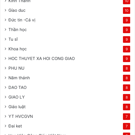
Kinh Thánh
10
Gíao duc
10
Đức tin -Cá vị
9
Thần học
9
Tu sĩ
9
Khoa học
9
HOC THUYET XA HOI CONG GIAO
9
PHU NU
8
Năm thánh
8
DAO TAO
8
GIAO LY
8
Giáo luật
8
YT HVCGVN
7
Đai ket
7