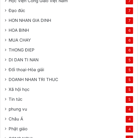
Học Viện Công Giáo Việt Nam
7
Đạo đức
7
HON NHAN GIA DINH
7
HOA BINH
6
MUA CHAY
6
THONG ĐIEP
6
DI DAN TI NAN
5
Đối thoại-Hòa giải
5
DOANH NHAN TRI THUC
5
Xã hội học
5
Tin tức
5
phung vu
4
Châu Á
4
Phật giáo
4