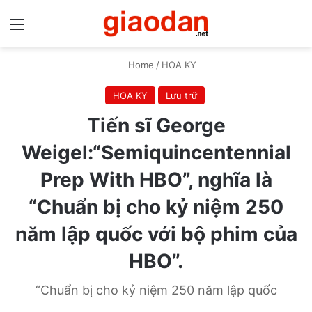
Menu
S
Home
/
HOA KY
HOA KY
Lưu trữ
Tiến sĩ George
Weigel:“Semiquincentennial
Prep With HBO”, nghĩa là
“Chuẩn bị cho kỷ niệm 250
năm lập quốc với bộ phim của
HBO”.
“Chuẩn bị cho kỷ niệm 250 năm lập quốc