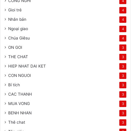
CONG NGHI
4
Gioi trẻ
4
Nhân bản
4
Ngoại giao
4
Chúa Giêsu
4
ON GOI
3
THE CHAT
3
HIEP NHAT DAI KET
3
CON NGUOI
3
Bí tích
3
CAC THANH
3
MUA VONG
3
BENH NHAN
3
Thê chat
3