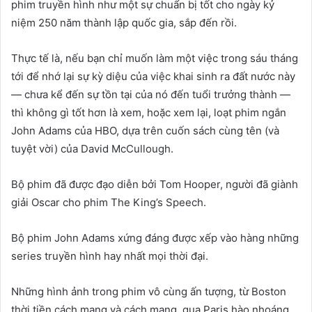
phim truyền hình như một sự chuẩn bị tốt cho ngày kỷ
niệm 250 năm thành lập quốc gia, sắp đến rồi.
Thực tế là, nếu bạn chỉ muốn làm một việc trong sáu tháng
tới để nhớ lại sự kỳ diệu của việc khai sinh ra đất nước này
— chưa kể đến sự tồn tại của nó đến tuổi trưởng thành —
thì không gì tốt hơn là xem, hoặc xem lại, loạt phim ngắn
John Adams của HBO, dựa trên cuốn sách cùng tên (và
tuyệt vời) của David McCullough.
Bộ phim đã được đạo diễn bởi Tom Hooper, người đã giành
giải Oscar cho phim The King’s Speech.
Bộ phim John Adams xứng đáng được xếp vào hàng những
series truyền hình hay nhất mọi thời đại.
Những hình ảnh trong phim vô cùng ấn tượng, từ Boston
thời tiền cách mạng và cách mạng, qua Paris hào nhoáng