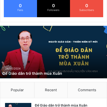
0
0
0
Fans
Followers
Subscribers
Đ
ể
G
i
á
o
d
â
n
26/02/2024
Để Giáo dân trở thành mùa Xuân
t
r
ở
t
Popular
Recent
Comments
h
à
n
Để Giáo dân trở thành mùa Xuân