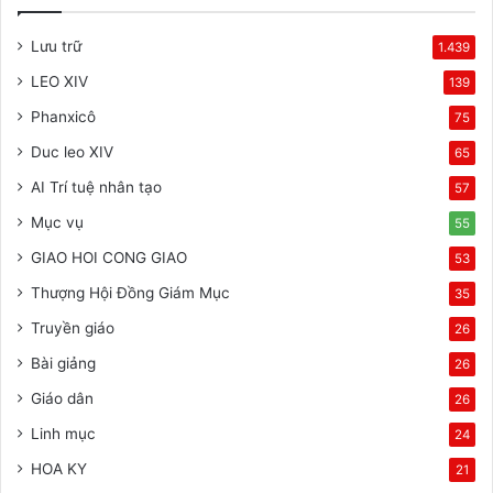
Lưu trữ
1.439
LEO XIV
139
Phanxicô
75
Duc leo XIV
65
AI Trí tuệ nhân tạo
57
Mục vụ
55
GIAO HOI CONG GIAO
53
Thượng Hội Đồng Giám Mục
35
Truyền giáo
26
Bài giảng
26
Giáo dân
26
Linh mục
24
HOA KY
21