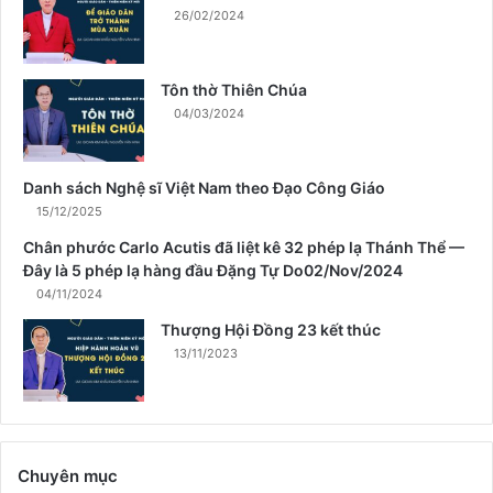
h
26/02/2024
m
ù
a
Tôn thờ Thiên Chúa
X
04/03/2024
u
â
n
Danh sách Nghệ sĩ Việt Nam theo Đạo Công Giáo
15/12/2025
Chân phước Carlo Acutis đã liệt kê 32 phép lạ Thánh Thể —
Đây là 5 phép lạ hàng đầu Đặng Tự Do02/Nov/2024
04/11/2024
Thượng Hội Đồng 23 kết thúc
13/11/2023
Chuyên mục