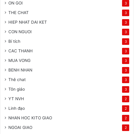
ON GOI
3
THE CHAT
3
HIEP NHAT DAI KET
3
CON NGUOI
3
Bí tích
3
CAC THANH
3
MUA VONG
3
BENH NHAN
3
Thê chat
3
Tôn giáo
3
YT NVH
2
Linh đạo
2
NHAN HOC KITO GIAO
2
NGOAI GIAO
2