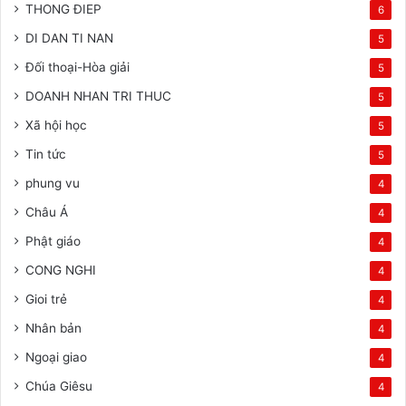
THONG ĐIEP
6
DI DAN TI NAN
5
Đối thoại-Hòa giải
5
DOANH NHAN TRI THUC
5
Xã hội học
5
Tin tức
5
phung vu
4
Châu Á
4
Phật giáo
4
CONG NGHI
4
Gioi trẻ
4
Nhân bản
4
Ngoại giao
4
Chúa Giêsu
4