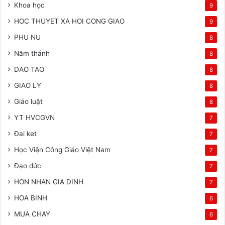
Khoa học
9
HOC THUYET XA HOI CONG GIAO
9
PHU NU
8
Năm thánh
8
DAO TAO
8
GIAO LY
8
Giáo luật
8
YT HVCGVN
7
Đai ket
7
Học Viện Công Giáo Việt Nam
7
Đạo đức
7
HON NHAN GIA DINH
7
HOA BINH
6
MUA CHAY
6