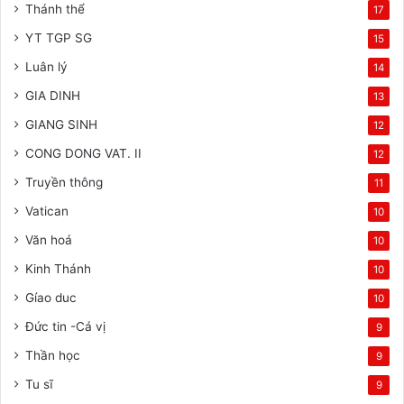
Thánh thể
17
YT TGP SG
15
Luân lý
14
GIA DINH
13
GIANG SINH
12
CONG DONG VAT. II
12
Truyền thông
11
Vatican
10
Văn hoá
10
Kinh Thánh
10
Gíao duc
10
Đức tin -Cá vị
9
Thần học
9
Tu sĩ
9