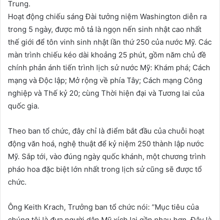
Trung.
Hoạt động chiếu sáng Đài tưởng niệm Washington diễn ra
trong 5 ngày, được mô tả là ngọn nến sinh nhật cao nhất
thế giới để tôn vinh sinh nhật lần thứ 250 của nước Mỹ. Các
màn trình chiếu kéo dài khoảng 25 phút, gồm năm chủ đề
chính phản ánh tiến trình lịch sử nước Mỹ: Khám phá; Cách
mạng và Độc lập; Mở rộng về phía Tây; Cách mạng Công
nghiệp và Thế kỷ 20; cùng Thời hiện đại và Tương lai của
quốc gia.
Theo ban tổ chức, đây chỉ là điểm bắt đầu của chuỗi hoạt
động văn hoá, nghệ thuật để kỷ niệm 250 thành lập nước
Mỹ. Sắp tới, vào đúng ngày quốc khánh, một chương trình
pháo hoa đặc biệt lớn nhất trong lịch sử cũng sẽ được tổ
chức.
Ông Keith Krach, Trưởng ban tổ chức nói: “Mục tiêu của
chúng tôi là đưa người dân Mỹ xích lại gần nhau hơn. Đây là