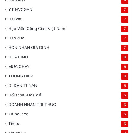
Giáo luật
8
YT HVCGVN
7
Đai ket
7
Học Viện Công Giáo Việt Nam
7
Đạo đức
7
HON NHAN GIA DINH
7
HOA BINH
6
MUA CHAY
6
THONG ĐIEP
6
DI DAN TI NAN
5
Đối thoại-Hòa giải
5
DOANH NHAN TRI THUC
5
Xã hội học
5
Tin tức
5