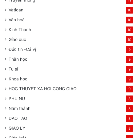
Truyền thông
11
Vatican
10
Văn hoá
10
Kinh Thánh
10
Gíao duc
10
Đức tin -Cá vị
9
Thần học
9
Tu sĩ
9
Khoa học
9
HOC THUYET XA HOI CONG GIAO
9
PHU NU
8
Năm thánh
8
DAO TAO
8
GIAO LY
8