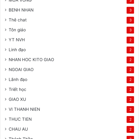
MUA VONG
3
BENH NHAN
3
Thê chat
3
Tôn giáo
3
YT NVH
2
Linh đạo
2
NHAN HOC KITO GIAO
2
NGOAI GIAO
2
Lãnh đạo
2
Triết học
2
GIAO XU
2
VI THANH NIEN
2
THUC TIEN
2
CHAU AU
2