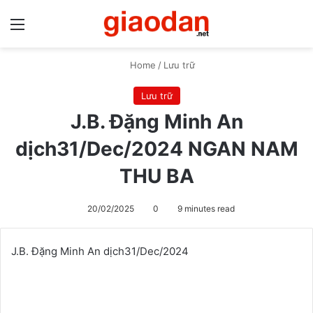
Menu
S
Home
/
Lưu trữ
Lưu trữ
J.B. Đặng Minh An
dịch31/Dec/2024 NGAN NAM
THU BA
20/02/2025
0
9 minutes read
J.B. Đặng Minh An dịch
31/Dec/2024