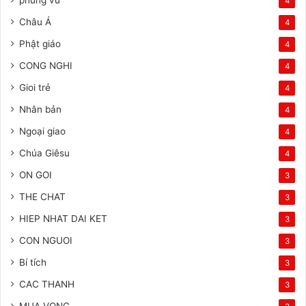
phung vu
4
Châu Á
4
Phật giáo
4
CONG NGHI
4
Gioi trẻ
4
Nhân bản
4
Ngoại giao
4
Chúa Giêsu
4
ON GOI
3
THE CHAT
3
HIEP NHAT DAI KET
3
CON NGUOI
3
Bí tích
3
CAC THANH
3