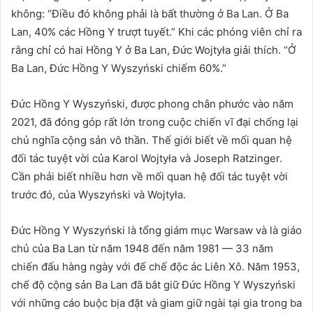
không: “Điều đó không phải là bất thường ở Ba Lan. Ở Ba
Lan, 40% các Hồng Y trượt tuyết.” Khi các phóng viên chỉ ra
rằng chỉ có hai Hồng Y ở Ba Lan, Đức Wojtyła giải thích. “Ở
Ba Lan, Đức Hồng Y Wyszyński chiếm 60%.”
Đức Hồng Y Wyszyński, được phong chân phước vào năm
2021, đã đóng góp rất lớn trong cuộc chiến vĩ đại chống lại
chủ nghĩa cộng sản vô thần. Thế giới biết về mối quan hệ
đối tác tuyệt vời của Karol Wojtyła và Joseph Ratzinger.
Cần phải biết nhiều hơn về mối quan hệ đối tác tuyệt vời
trước đó, của Wyszyński và Wojtyła.
Đức Hồng Y Wyszyński là tổng giám mục Warsaw và là giáo
chủ của Ba Lan từ năm 1948 đến năm 1981 — 33 năm
chiến đấu hàng ngày với đế chế độc ác Liên Xô. Năm 1953,
chế độ cộng sản Ba Lan đã bắt giữ Đức Hồng Y Wyszyński
với những cáo buộc bịa đặt và giam giữ ngài tại gia trong ba