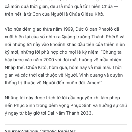
cả món quà thời gian, đều là món quà từ Thiên Chúa —
trên hết là từ Con của Người là Chúa Giêsu Kitô.
Vào nửa đêm giao thừa năm 1999, Đức Gioan Phaolô đã
xuất hiện tại cửa sổ nhìn ra Quảng trường Thánh Phêrô và
nói những lời này vào khoảnh khắc đầu tiên của thiên niên
kỷ mới, những lời phù hợp cho mọi lễ kỷ niệm: “Chúng ta
hãy bước vào năm 2000 với đôi mắt hướng về mầu nhiệm
Nhập thể. Chúa Kitô, hôm qua, hôm nay và mãi mãi. Thời
gian và các thời đại thuộc về Người. Vinh quang và quyền
thống trị thuộc về Người đến muôn đời. Amen!”
Những lời này được trích từ lời cầu nguyện khi làm phép
nến Phục Sinh trong đêm vọng Phục Sinh và hướng sự chú
ý ngay từ bây giờ tới Đại Năm Thánh 2033.
Source:
National Catholic Register