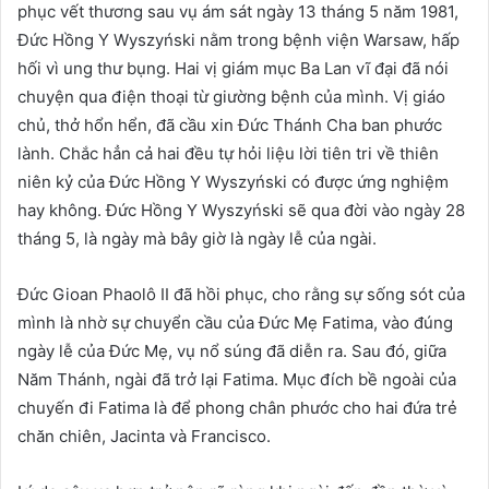
phục vết thương sau vụ ám sát ngày 13 tháng 5 năm 1981,
Đức Hồng Y Wyszyński nằm trong bệnh viện Warsaw, hấp
hối vì ung thư bụng. Hai vị giám mục Ba Lan vĩ đại đã nói
chuyện qua điện thoại từ giường bệnh của mình. Vị giáo
chủ, thở hổn hển, đã cầu xin Đức Thánh Cha ban phước
lành. Chắc hẳn cả hai đều tự hỏi liệu lời tiên tri về thiên
niên kỷ của Đức Hồng Y Wyszyński có được ứng nghiệm
hay không. Đức Hồng Y Wyszyński sẽ qua đời vào ngày 28
tháng 5, là ngày mà bây giờ là ngày lễ của ngài.
Đức Gioan Phaolô II đã hồi phục, cho rằng sự sống sót của
mình là nhờ sự chuyển cầu của Đức Mẹ Fatima, vào đúng
ngày lễ của Đức Mẹ, vụ nổ súng đã diễn ra. Sau đó, giữa
Năm Thánh, ngài đã trở lại Fatima. Mục đích bề ngoài của
chuyến đi Fatima là để phong chân phước cho hai đứa trẻ
chăn chiên, Jacinta và Francisco.