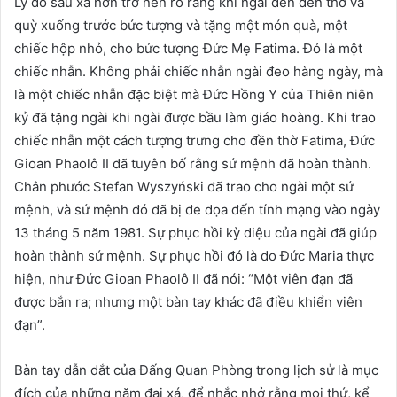
Lý do sâu xa hơn trở nên rõ ràng khi ngài đến đền thờ và
quỳ xuống trước bức tượng và tặng một món quà, một
chiếc hộp nhỏ, cho bức tượng Đức Mẹ Fatima. Đó là một
chiếc nhẫn. Không phải chiếc nhẫn ngài đeo hàng ngày, mà
là một chiếc nhẫn đặc biệt mà Đức Hồng Y của Thiên niên
kỷ đã tặng ngài khi ngài được bầu làm giáo hoàng. Khi trao
chiếc nhẫn một cách tượng trưng cho đền thờ Fatima, Đức
Gioan Phaolô II đã tuyên bố rằng sứ mệnh đã hoàn thành.
Chân phước Stefan Wyszyński đã trao cho ngài một sứ
mệnh, và sứ mệnh đó đã bị đe dọa đến tính mạng vào ngày
13 tháng 5 năm 1981. Sự phục hồi kỳ diệu của ngài đã giúp
hoàn thành sứ mệnh. Sự phục hồi đó là do Đức Maria thực
hiện, như Đức Gioan Phaolô II đã nói: “Một viên đạn đã
được bắn ra; nhưng một bàn tay khác đã điều khiển viên
đạn”.
Bàn tay dẫn dắt của Đấng Quan Phòng trong lịch sử là mục
đích của những năm đại xá, để nhắc nhở rằng mọi thứ, kể