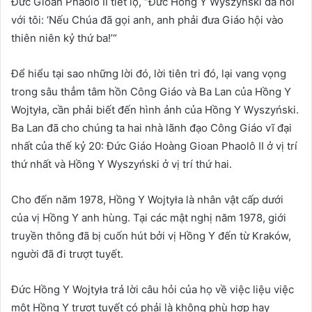
Đức Gioan Phaolô II tiết lộ, “Đức Hồng Y Wyszyński đã nói
với tôi: ‘Nếu Chúa đã gọi anh, anh phải đưa Giáo hội vào
thiên niên kỷ thứ ba!’“
Để hiểu tại sao những lời đó, lời tiên tri đó, lại vang vọng
trong sâu thẳm tâm hồn Công Giáo và Ba Lan của Hồng Y
Wojtyła, cần phải biết đến hình ảnh của Hồng Y Wyszyński.
Ba Lan đã cho chúng ta hai nhà lãnh đạo Công Giáo vĩ đại
nhất của thế kỷ 20: Đức Giáo Hoàng Gioan Phaolô II ở vị trí
thứ nhất và Hồng Y Wyszyński ở vị trí thứ hai.
Cho đến năm 1978, Hồng Y Wojtyła là nhân vật cấp dưới
của vị Hồng Y anh hùng. Tại các mật nghị năm 1978, giới
truyền thông đã bị cuốn hút bởi vị Hồng Y đến từ Kraków,
người đã đi trượt tuyết.
Đức Hồng Y Wojtyła trả lời câu hỏi của họ về việc liệu việc
một Hồng Y trượt tuyết có phải là không phù hợp hay