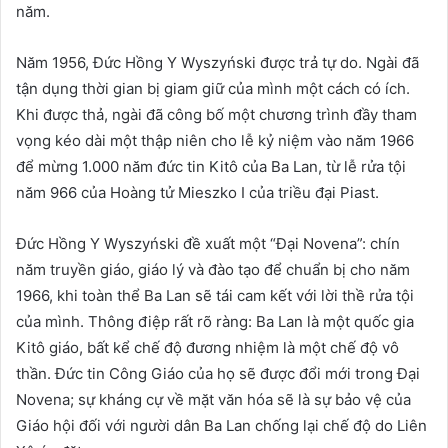
năm.
Năm 1956, Đức Hồng Y Wyszyński được trả tự do. Ngài đã
tận dụng thời gian bị giam giữ của mình một cách có ích.
Khi được thả, ngài đã công bố một chương trình đầy tham
vọng kéo dài một thập niên cho lễ kỷ niệm vào năm 1966
để mừng 1.000 năm đức tin Kitô của Ba Lan, từ lễ rửa tội
năm 966 của Hoàng tử Mieszko I của triều đại Piast.
Đức Hồng Y Wyszyński đề xuất một “Đại Novena”: chín
năm truyền giáo, giáo lý và đào tạo để chuẩn bị cho năm
1966, khi toàn thể Ba Lan sẽ tái cam kết với lời thề rửa tội
của mình. Thông điệp rất rõ ràng: Ba Lan là một quốc gia
Kitô giáo, bất kể chế độ đương nhiệm là một chế độ vô
thần. Đức tin Công Giáo của họ sẽ được đổi mới trong Đại
Novena; sự kháng cự về mặt văn hóa sẽ là sự bảo vệ của
Giáo hội đối với người dân Ba Lan chống lại chế độ do Liên