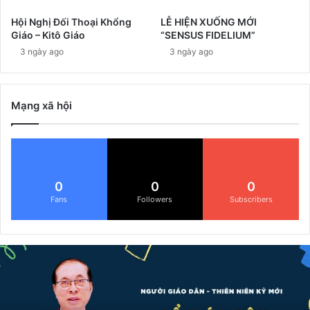
Hội Nghị Đối Thoại Khổng
LỄ HIỆN XUỐNG MỚI
Giáo – Kitô Giáo
“SENSUS FIDELIUM”
3 ngày ago
3 ngày ago
Mạng xã hội
0
0
0
Fans
Followers
Subscribers
Đ
ể
G
i