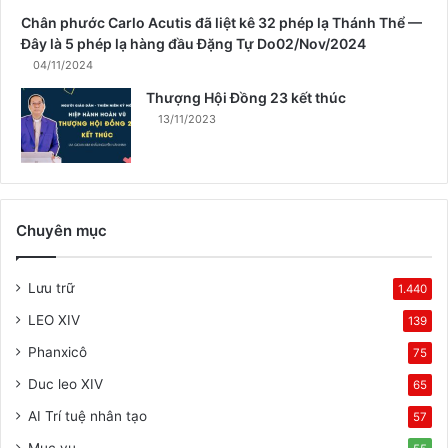
Chân phước Carlo Acutis đã liệt kê 32 phép lạ Thánh Thể —
Đây là 5 phép lạ hàng đầu Đặng Tự Do02/Nov/2024
04/11/2024
Thượng Hội Đồng 23 kết thúc
13/11/2023
Chuyên mục
Lưu trữ
1.440
LEO XIV
139
Phanxicô
75
Duc leo XIV
65
AI Trí tuệ nhân tạo
57