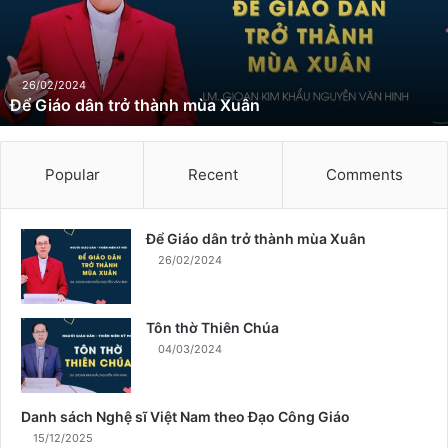
á
o
d
â
n
26/02/2024
Để Giáo dân trở thành mùa Xuân
t
r
ở
t
Popular
Recent
Comments
h
à
n
Để Giáo dân trở thành mùa Xuân
h
26/02/2024
m
ù
a
Tôn thờ Thiên Chúa
X
04/03/2024
u
â
n
Danh sách Nghệ sĩ Việt Nam theo Đạo Công Giáo
15/12/2025