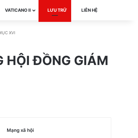
Search for
VATICANO II
LƯU TRỮ
LIÊN HỆ
MỤC XVI
G HỘI ĐỒNG GIÁM
Mạng xã hội