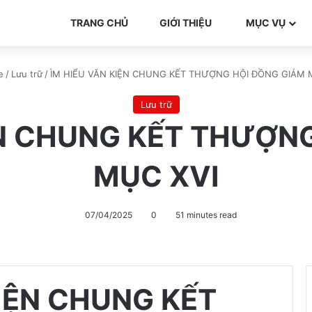
TRANG CHỦ
GIỚI THIỆU
MỤC VỤ
e
/
Lưu trữ
/
ÌM HIỂU VĂN KIỆN CHUNG KẾT THƯỢNG HỘI ĐỒNG GIÁM 
Lưu trữ
ỆN CHUNG KẾT THƯỢN
MỤC XVI
07/04/2025
0
51 minutes read
KIỆN CHUNG KẾT