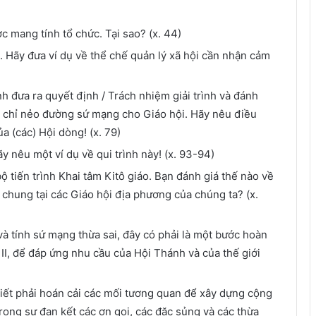
c mang tính tổ chức. Tại sao? (x. 44)
. Hãy đưa ví dụ về thể chế quản lý xã hội cần nhận cảm
nh đưa ra quyết định / Trách nhiệm giải trình và đánh
ng chỉ nẻo đường sứ mạng cho Giáo hội. Hãy nêu điều
a (các) Hội dòng! (x. 79)
ãy nêu một ví dụ về qui trình này! (x. 93-94)
ộ tiến trình Khai tâm Kitô giáo. Bạn đánh giá thế nào về
i chung tại các Giáo hội địa phương của chúng ta? (x.
à tính sứ mạng thừa sai, đây có phải là một bước hoàn
II, để đáp ứng nhu cầu của Hội Thánh và của thế giới
iết phải hoán cải các mối tương quan để xây dựng cộng
rong sự đan kết các ơn gọi, các đặc sủng và các thừa