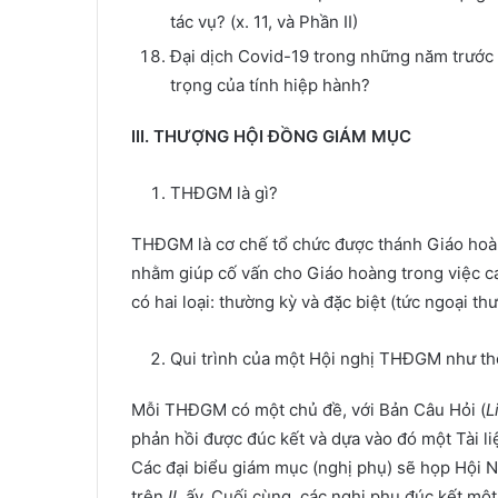
tác vụ? (x. 11, và Phần II)
Đại dịch Covid-19 trong những năm trước 
trọng của tính hiệp hành?
III. THƯỢNG HỘI ĐỒNG GIÁM MỤC
THĐGM là gì?
THĐGM là cơ chế tổ chức được thánh Giáo hoàng P
nhằm giúp cố vấn cho Giáo hoàng trong việc c
có hai loại: thường kỳ và đặc biệt (tức ngoại th
Qui trình của một Hội nghị THĐGM như th
Mỗi THĐGM có một chủ đề, với Bản Câu Hỏi (
L
phản hồi được đúc kết và dựa vào đó một Tài li
Các đại biểu giám mục (nghị phụ) sẽ họp Hội N
trên
IL
ấy. Cuối cùng, các nghị phụ đúc kết mộ