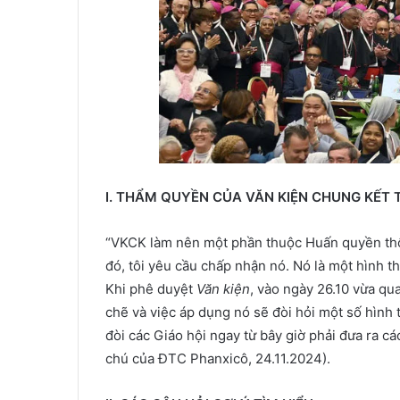
I.
THẨM QUYỀN CỦA VĂN KIỆN CHUNG KẾT 
“VKCK làm nên một phần thuộc Huấn quyền thôn
đó, tôi yêu cầu chấp nhận nó. Nó là một hình 
Khi phê duyệt
Văn kiện
, vào ngày 26.10 vừa qu
chẽ và việc áp dụng nó sẽ đòi hỏi một số hình 
đòi các Giáo hội ngay từ bây giờ phải đưa ra c
chú của ĐTC Phanxicô, 24.11.2024).