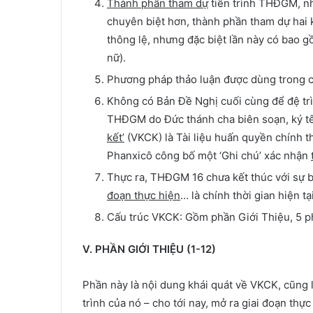
Thành phần tham dự
tiến trình THĐGM, nh
chuyên biệt hơn, thành phần tham dự ha
thông lệ, nhưng đặc biệt lần này có bao 
nữ).
Phương pháp thảo luận được dùng trong cá
Không có Bản Đề Nghị cuối cùng để đệ tr
THĐGM do Đức thánh cha biên soạn, ký tên
kết’
(VKCK) là Tài liệu huấn quyền chính t
Phanxicô công bố một ‘Ghi chú’ xác nhận
Thực ra, THĐGM 16 chưa kết thúc với sự b
đoạn thực hiện
… là chính thời gian hiện tạ
Cấu trúc VKCK: Gồm phần Giới Thiệu, 5 ph
V. PHẦN GIỚI THIỆU (1-12)
Phần này là nội dung khái quát về VKCK, cũng l
trình của nó – cho tới nay, mở ra giai đoạn thực