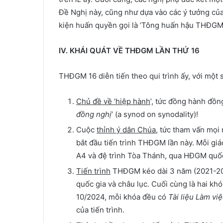
Đề Nghị này, cũng như dựa vào các ý tưởng củ
kiện huấn quyền gọi là ‘Tông huấn hậu THĐGM’
IV. KHÁI QUÁT VỀ THĐGM LẦN THỨ 16
THĐGM 16 diễn tiến theo qui trình ấy, với một s
Chủ đề về ‘hiệp hành
’, tức đồng hành đồng
đồng nghị
’ (a synod on synodality)!
Cuộc
thỉnh ý dân Chúa
, tức tham vấn mọi 
bắt đầu tiến trình THĐGM lần này. Mỗi gi
A4 và đệ trình Tòa Thánh, qua HĐGM quốc
Tiến trình
THĐGM kéo dài 3 năm (2021-2024
quốc gia và châu lục. Cuối cùng là hai kh
10/2024, mỗi khóa đều có
Tài liệu Làm vi
của tiến trình.