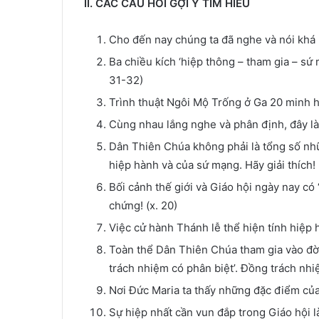
II. CÁC CÂU HỎI GỢI Ý TÌM HIỂU
Cho đến nay chúng ta đã nghe và nói khá nh
Ba chiều kích ‘hiệp thông – tham gia – sứ
31-32)
Trình thuật Ngôi Mộ Trống ở Ga 20 minh h
Cùng nhau lắng nghe và phân định, đây là 
Dân Thiên Chúa không phải là tổng số nhữ
hiệp hành và của sứ mạng. Hãy giải thích! (
Bối cảnh thế giới và Giáo hội ngày nay có
chứng! (x. 20)
Việc cử hành Thánh lễ thể hiện tính hiệp
Toàn thể Dân Thiên Chúa tham gia vào đời
trách nhiệm có phân biệt’. Đồng trách nhi
Nơi Đức Maria ta thấy những đặc điểm của 
Sự hiệp nhất cần vun đắp trong Giáo hội là