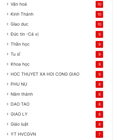
Văn hoá
10
Kinh Thánh
10
Gíao duc
10
Đức tin -Cá vị
9
Thần học
9
Tu sĩ
9
Khoa học
9
HOC THUYET XA HOI CONG GIAO
9
PHU NU
8
Năm thánh
8
DAO TAO
8
GIAO LY
8
Giáo luật
8
YT HVCGVN
7