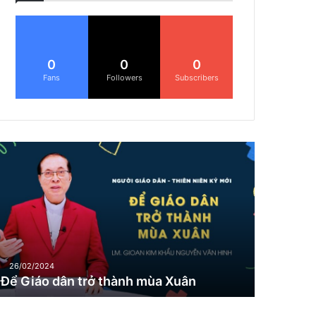
0
0
0
Fans
Followers
Subscribers
Đ
G
26/02/2024
Để Giáo dân trở thành mùa Xuân