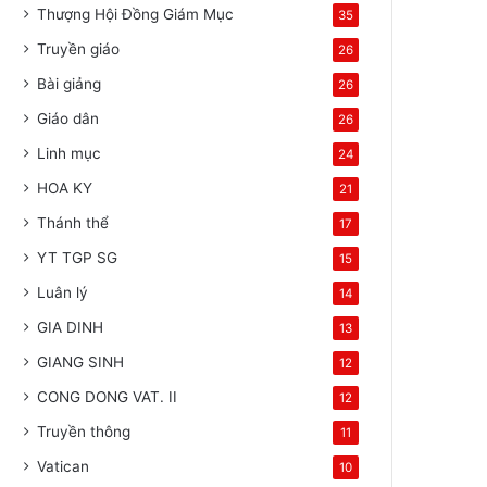
Thượng Hội Đồng Giám Mục
35
Truyền giáo
26
Bài giảng
26
Giáo dân
26
Linh mục
24
HOA KY
21
Thánh thể
17
YT TGP SG
15
Luân lý
14
GIA DINH
13
GIANG SINH
12
CONG DONG VAT. II
12
Truyền thông
11
Vatican
10