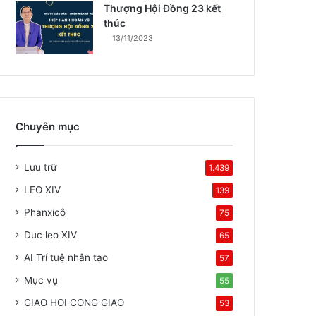
Thượng Hội Đồng 23 kết
thúc
13/11/2023
Chuyên mục
Lưu trữ
1.439
LEO XIV
139
Phanxicô
75
Duc leo XIV
65
AI Trí tuệ nhân tạo
57
Mục vụ
55
GIAO HOI CONG GIAO
53