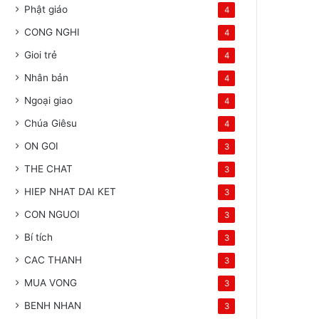
Phật giáo
4
CONG NGHI
4
Gioi trẻ
4
Nhân bản
4
Ngoại giao
4
Chúa Giêsu
4
ON GOI
3
THE CHAT
3
HIEP NHAT DAI KET
3
CON NGUOI
3
Bí tích
3
CAC THANH
3
MUA VONG
3
BENH NHAN
3