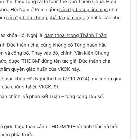
ư thế, hiểu rộng rãi là toàn thể Dân Thiên Chúa. Hiểu
i khóa Hội Nghị ở Rôma gồm
các đại biểu giám mục
như
gồm
các đại biểu không phải là giám mục
(nhất là các phụ
c khóa Hội Nghị là ‘
đàm thoại trong Thánh Thần’
!
ình Đức thánh cha, cũng không có Tông huấn hậu
 và công bố. Thay vào đó, chính ‘
Văn kiện Chung
hức, được ‘THĐGM’ đứng tên tác giả. Đức thánh cha
thẩm quyền giáo huấn
của VKCK này.
ế mạc khóa Hội Nghị thứ hai (27.10.2024), mà mở ra
giai
i của chúng ta! (x. VKCK, 9).
ần chính, và phần Kết Luận – tổng cộng 155 số.
à giới thiệu toàn cảnh THĐGM 16 – về tinh thần và tiến
 hiện phía trước.