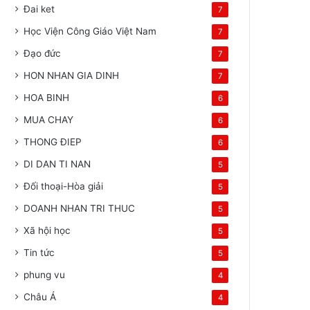
Đai ket
7
Học Viện Công Giáo Việt Nam
7
Đạo đức
7
HON NHAN GIA DINH
7
HOA BINH
6
MUA CHAY
6
THONG ĐIEP
6
DI DAN TI NAN
5
Đối thoại-Hòa giải
5
DOANH NHAN TRI THUC
5
Xã hội học
5
Tin tức
5
phung vu
4
Châu Á
4