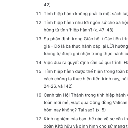
42)
Tính hiệp hành không phải là một sách lượ
Tính hiệp hành như lời ngôn sứ cho xã hội
hứng từ tính ‘hiệp hành’! (x. 47-48)
Sự phân định trong Giáo hội / Các tiến trì
giá – Đó là ba thực hành đáp lại LỜI hướ
tương tự được ghi nhận trong thực hành củ
Việc đưa ra quyết định cần có qui trình. H
Tính hiệp hành được thể hiện trong toàn b
cách chúng ta thực hiện tiến trình này, nó
24-26, và 142)
Canh tân Hội Thánh trong tính hiệp hành v
toàn mới mẻ, vượt qua Công đồng Vatican 
hôm nay không? Tại sao? (x. 5)
Kinh nghiệm của bạn thế nào về sự cần th
đoàn Kitô hữu và định hình cho sứ mạng t