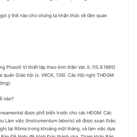
gợi ý thế nào cho chúng ta nhận thức về tầm quan
haolô VI thiết lập theo tinh thần Vat. II. (15.9.1965)
ai quản Giáo hội (x. VKCK, 136). Các Hội nghị THĐGM
ường).
ế nào?
ineamenta
) được phổ biến trước cho các HĐGM. Các
ệu Làm việc (
Instrumentum laboris
) sẽ được soạn thảo.
ghị tại Rôma trong khoảng một tháng, và làm việc dựa
t Bản Đề Nghị đệ trình Đức thánh cha. Tham khảo Bản