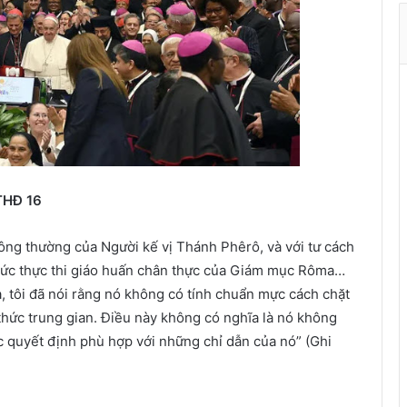
t
h
à
n
h
ù
a
X
u
THĐ 16
â
n
g thường của Người kế vị Thánh Phêrô, và với tư cách
thức thực thi giáo huấn chân thực của Giám mục Rôma…
a, tôi đã nói rằng nó không có tính chuẩn mực cách chặt
thức trung gian. Điều này không có nghĩa là nó không
ác quyết định phù hợp với những chỉ dẫn của nó” (Ghi