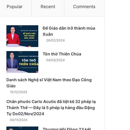
Popular
Recent
Comments
Để Giáo dân trở thành mùa
m
Xuân
26/02/2024
Tôn thờ Thiên Chúa
04/03/2024
Danh sách Nghệ sĩ Việt Nam theo Đạo Công
Giáo
15/12/2025
Chân phước Carlo Acutis đã liệt kê 32 phép lạ
Thánh Thể — Đây là 5 phép lạ hàng đầu Đặng
Tự Do02/Nov/2024
04/11/2024
Thượng Hội Đồng 23 kết