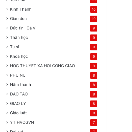
10
Kinh Thánh
10
Gíao duc
10
Đức tin -Cá vị
9
Thần học
9
Tu sĩ
9
Khoa học
9
HOC THUYET XA HOI CONG GIAO
9
PHU NU
8
Năm thánh
8
DAO TAO
8
GIAO LY
8
Giáo luật
8
YT HVCGVN
7
Đai ket