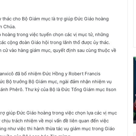
 thác cho Bộ Giám mục là trợ giúp Đức Giáo hoàng
ên Chúa.
 hoàng trong việc tuyển chọn các vị mục tử, những
ác cộng đoàn Giáo hội trong lãnh thổ được ủy thác.
ến cử vào hàng giám mục, quyết định sau cùng thuộc về
ể
anxicô đã bổ nhiệm Đức Hồng y Robert Francis
i
chức Bộ trưởng Bộ Giám mục, ngài đảm nhận nhiệm vụ
á
hánh Phêrô. Thư ký của Bộ là Đức Tổng Giám mục Ilson
o
d
â
n
trợ giúp Đức Giáo hoàng trong việc chọn lựa các vị mục
t
 chịu trách nhiệm về mọi vấn đề liên quan đến việc
r
cũng như việc thi hành thừa tác vụ giám mục trong Giáo
ở