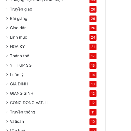
35
Truyền giáo
26
Bài giảng
26
Giáo dân
26
Linh mục
24
HOA KY
21
Thánh thể
17
YT TGP SG
15
Luân lý
14
GIA DINH
13
GIANG SINH
12
CONG DONG VAT. II
12
Truyền thông
11
Vatican
10
Văn hoá