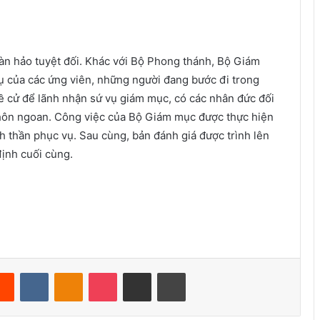
oàn hảo tuyệt đối. Khác với Bộ Phong thánh, Bộ Giám
 của các ứng viên, những người đang bước đi trong
ề cử để lãnh nhận sứ vụ giám mục, có các nhân đức đối
 khôn ngoan. Công việc của Bộ Giám mục được thực hiện
nh thần phục vụ. Sau cùng, bản đánh giá được trình lên
định cuối cùng.
Reddit
VKontakte
Odnoklassniki
Pocket
Share via Email
Print