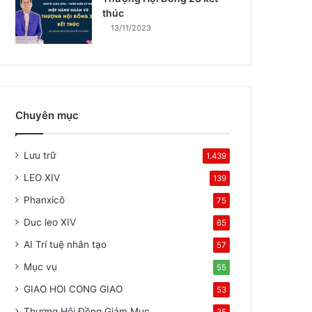
thúc
13/11/2023
Chuyên mục
Lưu trữ
1.439
LEO XIV
139
Phanxicô
75
Duc leo XIV
65
AI Trí tuệ nhân tạo
57
Mục vụ
55
GIAO HOI CONG GIAO
53
Thượng Hội Đồng Giám Mục