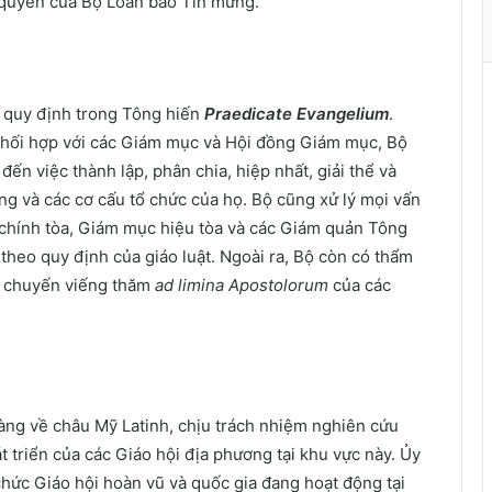
 quyền của Bộ Loan báo Tin mừng.
t
h
à
n
h
 quy định trong Tông hiến
Praedicate Evangelium
.
ù
à phối hợp với các Giám mục và Hội đồng Giám mục, Bộ
a
đến việc thành lập, phân chia, hiệp nhất, giải thể và
X
ng và các cơ cấu tổ chức của họ. Bộ cũng xử lý mọi vấn
u
chính tòa, Giám mục hiệu tòa và các Giám quản Tông
â
theo quy định của giáo luật. Ngoài ra, Bộ còn có thẩm
n
c chuyến viếng thăm
ad limina Apostolorum
của các
àng về châu Mỹ Latinh, chịu trách nhiệm nghiên cứu
 triển của các Giáo hội địa phương tại khu vực này. Ủy
chức Giáo hội hoàn vũ và quốc gia đang hoạt động tại