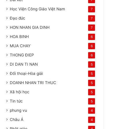
7
Học Viện Công Giáo Việt Nam
7
Đạo đức
7
HON NHAN GIA DINH
7
HOA BINH
6
MUA CHAY
6
THONG ĐIEP
6
DI DAN TI NAN
5
Đối thoại-Hòa giải
5
DOANH NHAN TRI THUC
5
Xã hội học
5
Tin tức
5
phung vu
4
Châu Á
4
Phật giáo