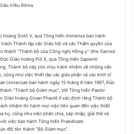
Giáo triều Rôma.
o hoàng Sixtô V, qua Tông hiến
Immensa
ban hành
c trách Thành lập các Giáo hội và các Thẩm quyền của
ên thành “Thánh bộ của Công nghị Hồng y” (the Sacred
i Đức Giáo hoàng Piô X, qua Tông hiến
Sapienti
ng, Thánh bộ này còn chịu trách nhiệm về những vấn
 cũng như việc thiết lập các giáo phận và các kinh sĩ
iae Universae
ban hành ngày 15 tháng 8 năm 1967, Đức
 thành “Thánh bộ Giám mục”. Với Tông hiến
Pastor
c Giáo hoàng Gioan Phaolô II xác định rằng Thánh bộ
ch nhiệm thi hành mọi việc liên quan đến việc thiết
a họ, cũng như việc phân chia, sáp nhập, giải thể và
 với việc ban hành Tông hiến
Praedicate
ức đổi tên thành “Bộ Giám mục”.