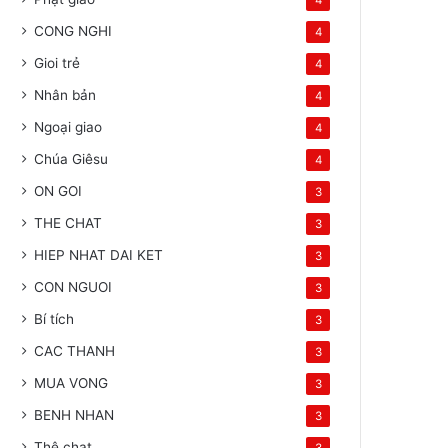
4
CONG NGHI
4
Gioi trẻ
4
Nhân bản
4
Ngoại giao
4
Chúa Giêsu
4
ON GOI
3
THE CHAT
3
HIEP NHAT DAI KET
3
CON NGUOI
3
Bí tích
3
CAC THANH
3
MUA VONG
3
BENH NHAN
3
Thê chat