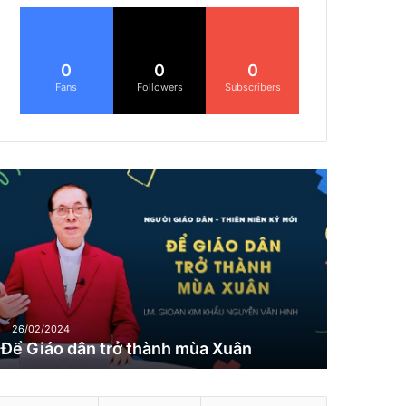
0
0
0
Fans
Followers
Subscribers
Đ
G
26/02/2024
Để Giáo dân trở thành mùa Xuân