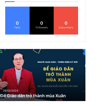
0
0
0
Fans
Followers
Subscribers
Đ
G
26/02/2024
Để Giáo dân trở thành mùa Xuân