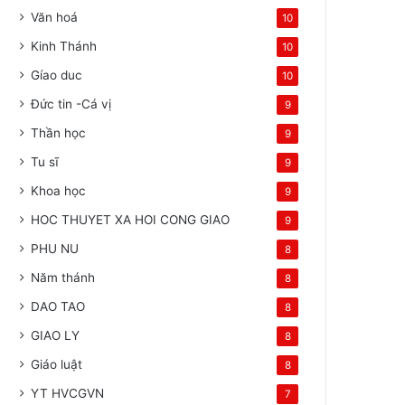
Văn hoá
10
Kinh Thánh
10
Gíao duc
10
Đức tin -Cá vị
9
Thần học
9
Tu sĩ
9
Khoa học
9
HOC THUYET XA HOI CONG GIAO
9
PHU NU
8
Năm thánh
8
DAO TAO
8
GIAO LY
8
Giáo luật
8
YT HVCGVN
7