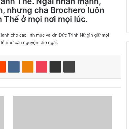
ánh Thể. Ngài nhấn mạnh,
n, nhưng cha Brochero luôn
 Thể ở mọi nơi mọi lúc.
 lành cho các linh mục và xin Đức Trinh Nữ gìn giữ mọi
h lễ nhớ cầu nguyện cho ngài.
Reddit
VKontakte
Odnoklassniki
Pocket
Share via Email
Print