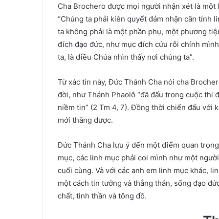
Cha Brochero được mọi người nhận xét là một l
“Chúng ta phải kiên quyết đảm nhận căn tính l
ta không phải là một phần phụ, một phương tiệ
đích đạo đức, như mục đích cứu rỗi chính mìn
ta, là điều Chúa nhìn thấy nơi chúng ta”.
Từ xác tín này, Đức Thánh Cha nói cha Brocher
đời, như Thánh Phaolô “đã đấu trong cuộc thi 
niềm tin” (2 Tm 4, 7). Đồng thời chiến đấu với
mới thắng được.
Đức Thánh Cha lưu ý đến một điểm quan trọng
mục, các linh mục phải coi mình như một ngườ
cuối cùng. Và với các anh em linh mục khác, li
một cách tin tưởng và thẳng thắn, sống đạo đức
chất, tinh thần và tông đồ.