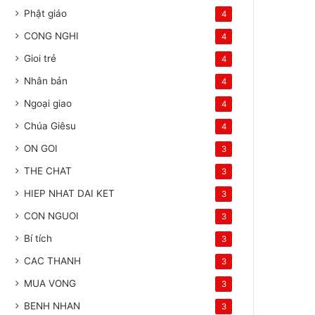
Phật giáo
4
CONG NGHI
4
Gioi trẻ
4
Nhân bản
4
Ngoại giao
4
Chúa Giêsu
4
ON GOI
3
THE CHAT
3
HIEP NHAT DAI KET
3
CON NGUOI
3
Bí tích
3
CAC THANH
3
MUA VONG
3
BENH NHAN
3