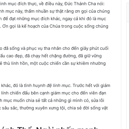
ở
inh mục đích thực, về điều này, Đức Thánh Cha nói:
t
inh mục này, thấm nhuần sự thật rằng ơn gọi của chúng
h
n để đạt những mục đích khác, ngay cả khi đó là mục
à
n
h. Ơn gọi là kế hoạch của Chúa trong cuộc sống chúng
h
ù
o đã sống và phục vụ tha nhân cho đến giây phút cuối
a
X
đấu cao đẹp, đã chạy hết chặng đường, đã giữ vững
u
 kẻ thù linh hồn, một cuộc chiến cần sự khiêm nhường
â
n
 khác, đó là
tình huynh đệ linh mục
. Trước hết với giám
i lính chiến đấu bên cạnh giám mục cho đến viên đạn
nh mục muốn chia sẻ tất cả những gì mình có, sửa lỗi
 sâu sắc, thường xuyên xưng tội, chia sẻ đời sống vật