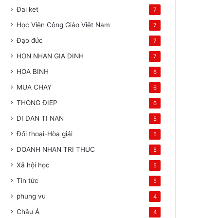
Đai ket
7
Học Viện Công Giáo Việt Nam
7
Đạo đức
7
HON NHAN GIA DINH
7
HOA BINH
6
MUA CHAY
6
THONG ĐIEP
6
DI DAN TI NAN
5
Đối thoại-Hòa giải
5
DOANH NHAN TRI THUC
5
Xã hội học
5
Tin tức
5
phung vu
4
Châu Á
4