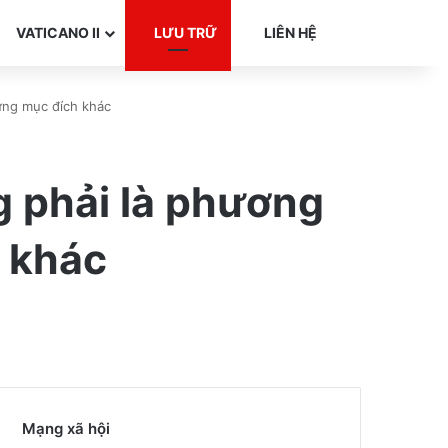
Search for
VATICANO II
LƯU TRỮ
LIÊN HỆ
ững mục đích khác
g phải là phương
 khác
Mạng xã hội