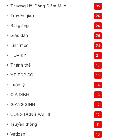
Thượng Hội Đồng Giám Mục
35
Truyền giáo
26
Bài giảng
26
Giáo dân
26
Linh mục
24
HOA KY
21
Thánh thể
17
YT TGP SG
15
Luân lý
14
GIA DINH
13
GIANG SINH
12
CONG DONG VAT. II
12
Truyền thông
11
Vatican
10