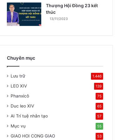
Thượng Hội Đồng 23 kết
thúc
13/11/2023
Chuyên mục
Lưu trữ
1.446
LEO XIV
139
Phanxicô
75
Duc leo XIV
65
AI Trí tuệ nhân tạo
57
Mục vụ
55
GIAO HOI CONG GIAO
53