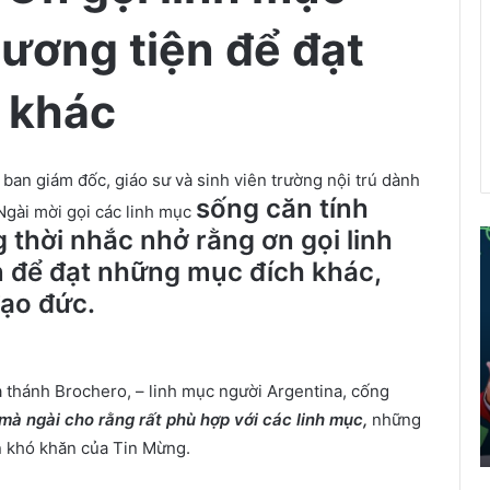
hương tiện để đạt
 khác
ban giám đốc, giáo sư và sinh viên trường nội trú dành
sống căn tính
Ngài mời gọi các linh mục
 thời nhắc nhở rằng ơn gọi linh
ể
 để đạt những mục đích khác,
đạo đức.
i
á
o
d
thánh Brochero, – linh mục người Argentina, cống
â
 mà ngài cho rằng rất phù hợp với các linh mục,
những
n
t
n khó khăn của Tin Mừng.
r