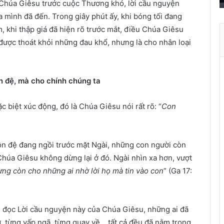
ủa Chúa Giêsu trước cuộc Thương khó, lời cầu nguyện
r
a mình đã đến. Trong giây phút ấy, khi bóng tối đang
ở
 khi thập giá đã hiện rõ trước mắt, điều Chúa Giêsu
t
h
 được thoát khỏi những đau khổ, nhưng là cho nhân loại
à
n
h
n đệ, mà cho chính chúng ta
ù
a
c biệt xúc động, đó là Chúa Giêsu nói rất rõ: “
Con
X
u
â
n đệ đang ngồi trước mặt Ngài, những con người còn
n
Chúa Giêsu không dừng lại ở đó. Ngài nhìn xa hơn, vượt
ng còn cho những ai nhờ lời họ mà tin vào con
” (Ga 17:
g đọc Lời cầu nguyện này của Chúa Giêsu, những ai đã
ờ, từng vấp ngã, từng quay về… tất cả đều đã nằm trong