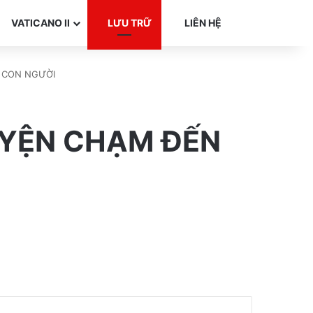
Search for
VATICANO II
LƯU TRỮ
LIÊN HỆ
M CON NGƯỜI
GUYỆN CHẠM ĐẾN