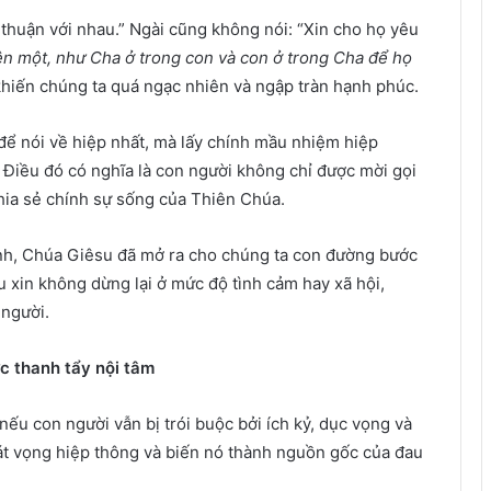
 thuận với nhau.” Ngài cũng không nói: “Xin cho họ yêu
ên một, như Cha ở trong con và con ở trong Cha để họ
u khiến chúng ta quá ngạc nhiên và ngập tràn hạnh phúc.
để nói về hiệp nhất, mà lấy chính mầu nhiệm hiệp
Điều đó có nghĩa là con người không chỉ được mời gọi
hia sẻ chính sự sống của Thiên Chúa.
nh, Chúa Giêsu đã mở ra cho chúng ta con đường bước
 xin không dừng lại ở mức độ tình cảm hay xã hội,
 người.
ợc thanh tẩy nội tâm
nếu con người vẫn bị trói buộc bởi ích kỷ, dục vọng và
 vọng hiệp thông và biến nó thành nguồn gốc của đau