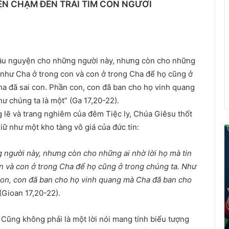
YỆN CHẠM ĐẾN TRÁI TIM CON NGƯỜI
cầu nguyện cho những người này, nhưng còn cho những
t, như Cha ở trong con và con ở trong Cha để họ cũng ở
Cha đã sai con. Phần con, con đã ban cho họ vinh quang
 chúng ta là một” (Ga 17,20-22).
g lẽ và trang nghiêm của đêm Tiệc ly, Chúa Giêsu thốt
ữ như một kho tàng vô giá của đức tin:
ể
người này, nhưng còn cho những ai nhờ lời họ mà tin
i
on và con ở trong Cha để họ cũng ở trong chúng ta. Như
á
n con, con đã ban cho họ vinh quang mà Cha đã ban cho
o
 (Gioan 17,20-22).
d
â
n
 Cũng không phải là một lời nói mang tính biểu tượng
t