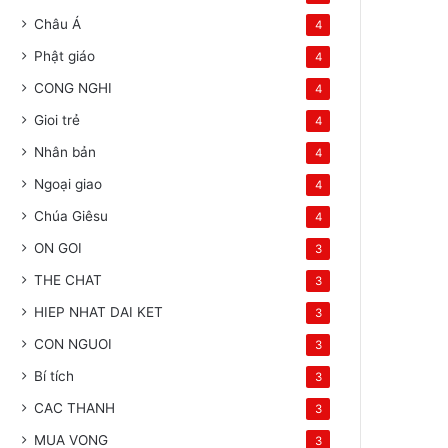
Châu Á
4
Phật giáo
4
CONG NGHI
4
Gioi trẻ
4
Nhân bản
4
Ngoại giao
4
Chúa Giêsu
4
ON GOI
3
THE CHAT
3
HIEP NHAT DAI KET
3
CON NGUOI
3
Bí tích
3
CAC THANH
3
MUA VONG
3