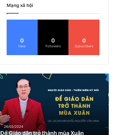
Mạng xã hội
0
0
0
Fans
Followers
Subscribers
Đ
G
26/02/2024
Để Giáo dân trở thành mùa Xuân