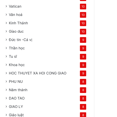
Vatican
10
Văn hoá
10
Kinh Thánh
10
Gíao duc
10
Đức tin -Cá vị
9
Thần học
9
Tu sĩ
9
Khoa học
9
HOC THUYET XA HOI CONG GIAO
9
PHU NU
8
Năm thánh
8
DAO TAO
8
GIAO LY
8
Giáo luật
8