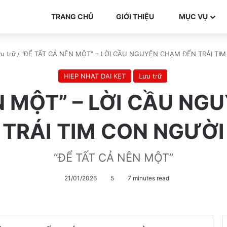
TRANG CHỦ
GIỚI THIỆU
MỤC VỤ
u trữ
/
“ĐỂ TẤT CẢ NÊN MỘT” – LỜI CẦU NGUYỆN CHẠM ĐẾN TRÁI TI
HIEP NHAT DAI KET
Lưu trữ
N MỘT” – LỜI CẦU N
TRÁI TIM CON NGƯỜI
“ĐỂ TẤT CẢ NÊN MỘT”
21/01/2026
5
7 minutes read