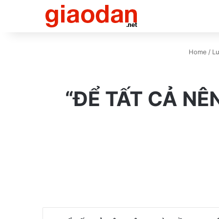
Home
/
Lư
“ĐỂ TẤT CẢ NÊ