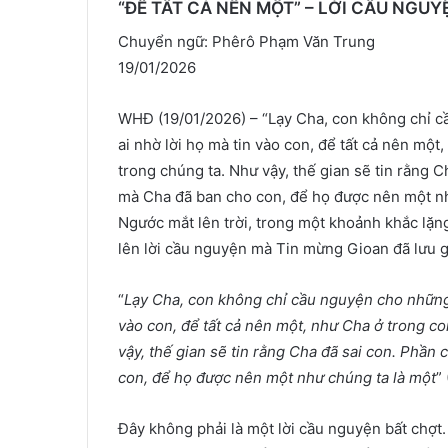
“ĐỂ TẤT CẢ NÊN MỘT” – LỜI CẦU NGU
Chuyển ngữ: Phêrô Phạm Văn Trung
19/01/2026
WHĐ (19/01/2026) – “Lạy Cha, con không chỉ 
ai nhờ lời họ mà tin vào con, để tất cả nên mộ
trong chúng ta. Như vậy, thế gian sẽ tin rằng 
mà Cha đã ban cho con, để họ được nên một như
Ngước mắt lên trời, trong một khoảnh khắc lặn
lên lời cầu nguyện mà Tin mừng Gioan đã lưu gi
“
Lạy Cha, con không chỉ cầu nguyện cho những 
vào con, để tất cả nên một, như Cha ở trong c
vậy, thế gian sẽ tin rằng Cha đã sai con. Phầ
con, để họ được nên một như chúng ta là một
”
Đây không phải là một lời cầu nguyện bất chợt.