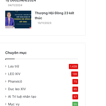
Tự Do02/Nov/2024
04/11/2024
Thượng Hội Đồng 23 kết
thúc
13/11/2023
Chuyên mục
Lưu trữ
1.439
LEO XIV
139
Phanxicô
75
Duc leo XIV
65
AI Trí tuệ nhân tạo
57
Mục vụ
55