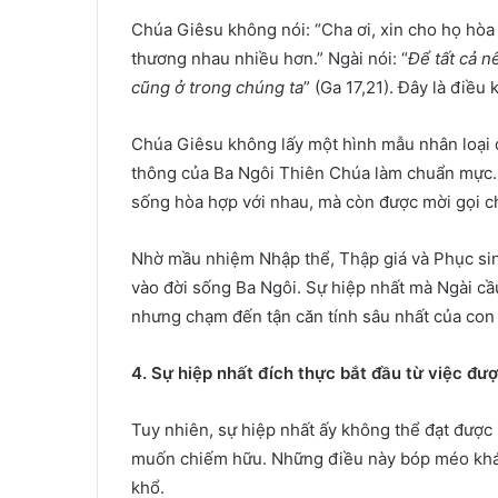
Chúa Giêsu không nói: “Cha ơi, xin cho họ hòa
thương nhau nhiều hơn.” Ngài nói: “
Để tất cả n
cũng ở trong chúng ta
” (Ga 17,21). Đây là điề
Chúa Giêsu không lấy một hình mẫu nhân loại 
thông của Ba Ngôi Thiên Chúa làm chuẩn mực. 
sống hòa hợp với nhau, mà còn được mời gọi c
Nhờ mầu nhiệm Nhập thể, Thập giá và Phục si
vào đời sống Ba Ngôi. Sự hiệp nhất mà Ngài cầu
nhưng chạm đến tận căn tính sâu nhất của con
4. Sự hiệp nhất đích thực bắt đầu từ việc đư
Tuy nhiên, sự hiệp nhất ấy không thể đạt được 
muốn chiếm hữu. Những điều này bóp méo khát
khổ.