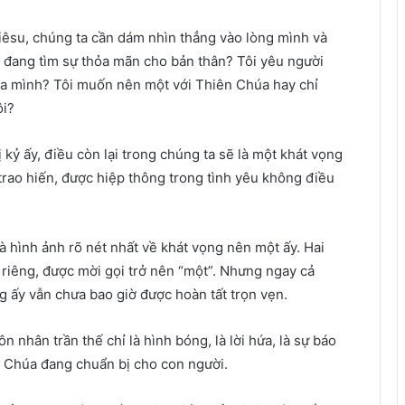
iêsu, chúng ta cần dám nhìn thẳng vào lòng mình và
y đang tìm sự thỏa mãn cho bản thân? Tôi yêu người
ủa mình? Tôi muốn nên một với Thiên Chúa hay chỉ
ôi?
ỷ ấy, điều còn lại trong chúng ta sẽ là một khát vọng
trao hiến, được hiệp thông trong tình yêu không điều
là hình ảnh rõ nét nhất về khát vọng nên một ấy. Hai
g riêng, được mời gọi trở nên “một”. Nhưng ngay cả
 ấy vẫn chưa bao giờ được hoàn tất trọn vẹn.
ôn nhân trần thế chỉ là hình bóng, là lời hứa, là sự báo
n Chúa đang chuẩn bị cho con người.