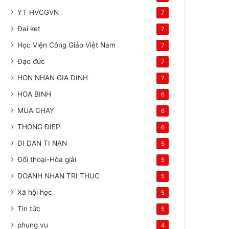
YT HVCGVN
7
Đai ket
7
Học Viện Công Giáo Việt Nam
7
Đạo đức
7
HON NHAN GIA DINH
7
HOA BINH
6
MUA CHAY
6
THONG ĐIEP
6
DI DAN TI NAN
5
Đối thoại-Hòa giải
5
DOANH NHAN TRI THUC
5
Xã hội học
5
Tin tức
5
phung vu
4