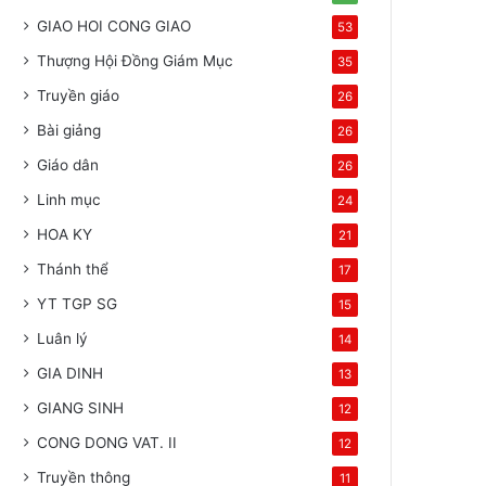
GIAO HOI CONG GIAO
53
Thượng Hội Đồng Giám Mục
35
Truyền giáo
26
Bài giảng
26
Giáo dân
26
Linh mục
24
HOA KY
21
Thánh thể
17
YT TGP SG
15
Luân lý
14
GIA DINH
13
GIANG SINH
12
CONG DONG VAT. II
12
Truyền thông
11