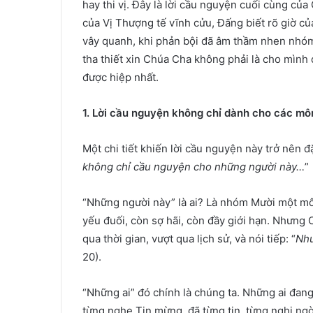
hay thi vị. Đây là lời cầu nguyện cuối cùng c
của Vị Thượng tế vĩnh cửu, Đấng biết rõ giờ củ
vây quanh, khi phản bội đã âm thầm nhen nhóm,
tha thiết xin Chúa Cha không phải là cho mình
được hiệp nhất.
1. Lời cầu nguyện không chỉ dành cho các mô
Một chi tiết khiến lời cầu nguyện này trở nên đặ
không chỉ cầu nguyện cho những người này…
”
“Những người này” là ai? Là nhóm Mười một mô
yếu đuối, còn sợ hãi, còn đầy giới hạn. Nhưng 
qua thời gian, vượt qua lịch sử, và nói tiếp: “
Như
20).
“Những ai” đó chính là chúng ta. Những ai đan
từng nghe Tin mừng, đã từng tin, từng nghi ng