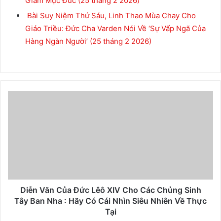
Giám Mục Đức
(25 tháng 2 2026)
Bài Suy Niệm Thứ Sáu, Linh Thao Mùa Chay Cho
Giáo Triều: Đức Cha Varden Nói Về ‘Sự Vấp Ngã Của
Hàng Ngàn Người’
(25 tháng 2 2026)
Diễn Văn Của Đức Lêô XIV Cho Các Chủng Sinh
Tây Ban Nha : Hãy Có Cái Nhìn Siêu Nhiên Về Thực
Tại