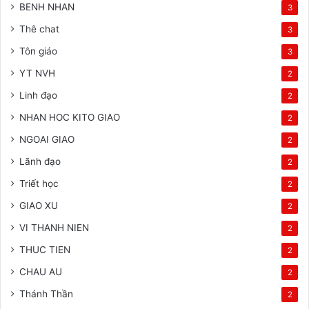
BENH NHAN
3
Thê chat
3
Tôn giáo
3
YT NVH
2
Linh đạo
2
NHAN HOC KITO GIAO
2
NGOAI GIAO
2
Lãnh đạo
2
Triết học
2
GIAO XU
2
VI THANH NIEN
2
THUC TIEN
2
CHAU AU
2
Thánh Thần
2