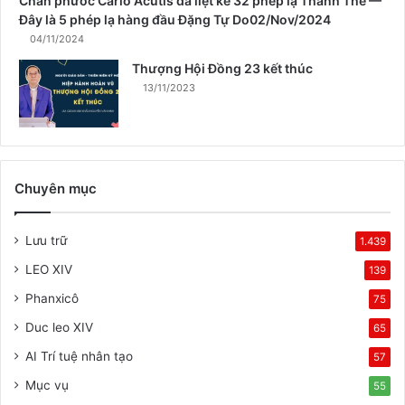
Chân phước Carlo Acutis đã liệt kê 32 phép lạ Thánh Thể —
Đây là 5 phép lạ hàng đầu Đặng Tự Do02/Nov/2024
04/11/2024
Thượng Hội Đồng 23 kết thúc
13/11/2023
Chuyên mục
Lưu trữ
1.439
LEO XIV
139
Phanxicô
75
Duc leo XIV
65
AI Trí tuệ nhân tạo
57
Mục vụ
55