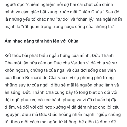
người đọc “chiêm nghiệm nỗi sợ hãi cái chết của chính
mình và cảm giác bất xứng trước mặt Thiên Chúa.” Sau đó
là những yếu tố khác như “tự do” và “chân lý,” mà ngài nhấn
mạnh là “rất quan trọng trong cuộc sống của chúng ta.”
Âm nhạc nâng tâm hồn lên với Chúa
Kết thúc bài phát biểu ngẫu hứng của mình, Đức Thánh
Cha một lần nữa cảm ơn Đức cha Varden vì đã chia sẻ sự
khôn ngoan, chứng tá của ngài và của đời sống đan viện
của thánh Bernard de Clairvaux, vì sự phong phú trong
những suy tư của ngài, điều sẽ mãi là nguồn phúc lành và
ân sủng. Đức Thánh Cha cũng bày tỏ lòng biết ơn đối với
đội ngũ phục vụ các cử hành phụng vụ vì đã chuẩn bị địa
điểm, và đối với đội hợp xướng vì đã đệm nhạc cho lời cầu
nguyện, điều mà Đức Giáo hoàng nhấn mạnh, “giúp chúng
tôi theo một cách mà ngôn từ không thể diễn tả được để