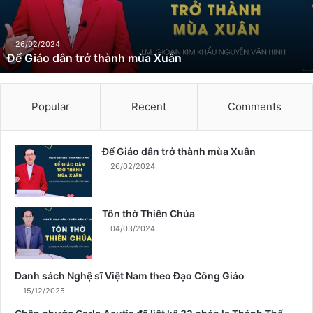
d
â
n
26/02/2024
Để Giáo dân trở thành mùa Xuân
t
r
ở
t
Popular
Recent
Comments
h
à
n
Để Giáo dân trở thành mùa Xuân
h
26/02/2024
m
ù
a
Tôn thờ Thiên Chúa
X
04/03/2024
u
â
n
Danh sách Nghệ sĩ Việt Nam theo Đạo Công Giáo
15/12/2025