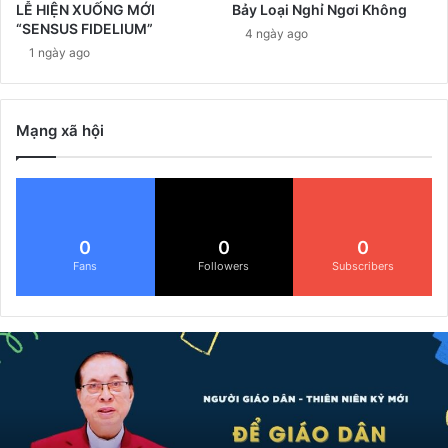
LỄ HIỆN XUỐNG MỚI
Bảy Loại Nghỉ Ngơi Không
“SENSUS FIDELIUM”
4 ngày ago
1 ngày ago
Mạng xã hội
0
0
0
Fans
Followers
Subscribers
Đ
ể
G
i
á
o