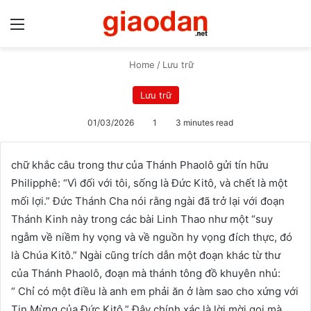
Menu
S
Home
/
Lưu trữ
Lưu trữ
01/03/2026
1
3 minutes read
chữ khắc câu trong thư của Thánh Phaolô gửi tín hữu
Philipphê: “Vì đối với tôi, ​sống là Đức Kitô, và chết là một
mối lợi.” Đức Thánh Cha nói rằng ngài đã trở lại với đoạn
Thánh Kinh này trong các bài Linh Thao như một “suy
ngẫm về niềm hy vọng và về nguồn hy vọng đích thực, đó
là Chúa Kitô.” Ngài cũng trích dẫn một đoạn khác từ thư
của Thánh Phaolô, đoạn mà thánh tông đồ khuyên nhủ:
“ Chỉ có một điều là anh em phải ​ăn ở làm sao cho xứng với
Tin Mừng của Đức Kitô.” Đây chính xác là lời mời gọi mà