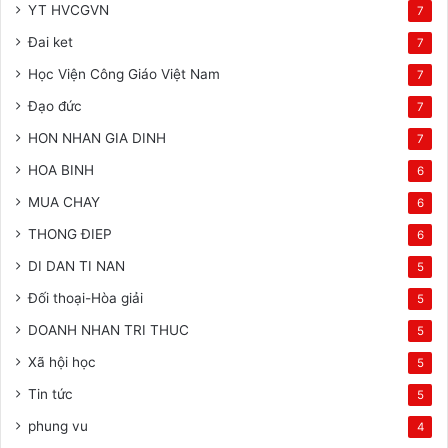
YT HVCGVN
7
Đai ket
7
Học Viện Công Giáo Việt Nam
7
Đạo đức
7
HON NHAN GIA DINH
7
HOA BINH
6
MUA CHAY
6
THONG ĐIEP
6
DI DAN TI NAN
5
Đối thoại-Hòa giải
5
DOANH NHAN TRI THUC
5
Xã hội học
5
Tin tức
5
phung vu
4