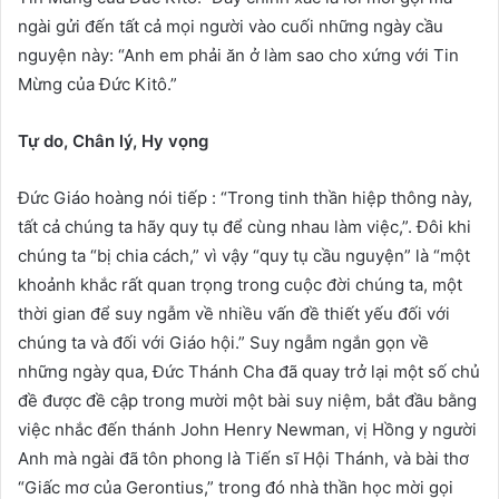
ngài gửi đến tất cả mọi người vào cuối những ngày cầu
nguyện này: “Anh em phải ​ăn ở làm sao cho xứng với Tin
Mừng của Đức Kitô.”
Tự do, Chân lý, Hy vọng
Đức Giáo hoàng nói tiếp : “Trong tinh thần hiệp thông này,
tất cả chúng ta hãy quy tụ để cùng nhau làm việc,”. Đôi khi
chúng ta “bị chia cách,” vì vậy “quy tụ cầu nguyện” là “một
khoảnh khắc rất quan trọng trong cuộc đời chúng ta, một
thời gian để suy ngẫm về nhiều vấn đề thiết yếu đối với
chúng ta và đối với Giáo hội.” Suy ngẫm ngắn gọn về
những ngày qua, Đức Thánh Cha đã quay trở lại một số chủ
đề được đề cập trong mười một bài suy niệm, bắt đầu bằng
việc nhắc đến thánh John Henry Newman, vị Hồng y người
Anh mà ngài đã tôn phong là Tiến sĩ Hội Thánh, và bài thơ
“Giấc mơ của Gerontius,” trong đó nhà thần học mời gọi