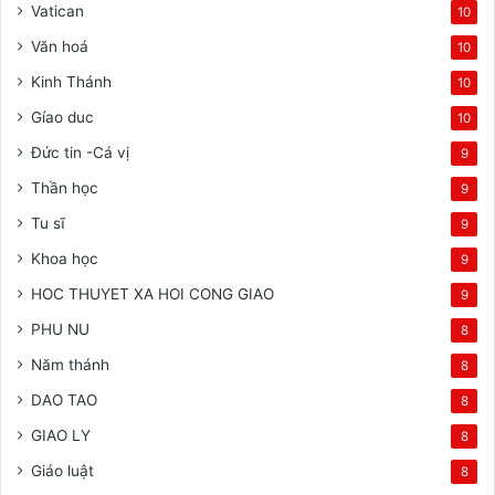
Vatican
10
Văn hoá
10
Kinh Thánh
10
Gíao duc
10
Đức tin -Cá vị
9
Thần học
9
Tu sĩ
9
Khoa học
9
HOC THUYET XA HOI CONG GIAO
9
PHU NU
8
Năm thánh
8
DAO TAO
8
GIAO LY
8
Giáo luật
8