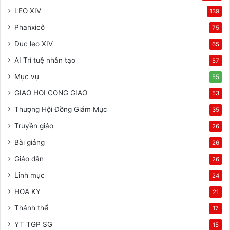
LEO XIV
139
Phanxicô
75
Duc leo XIV
65
AI Trí tuệ nhân tạo
57
Mục vụ
55
GIAO HOI CONG GIAO
53
Thượng Hội Đồng Giám Mục
35
Truyền giáo
26
Bài giảng
26
Giáo dân
26
Linh mục
24
HOA KY
21
Thánh thể
17
YT TGP SG
15