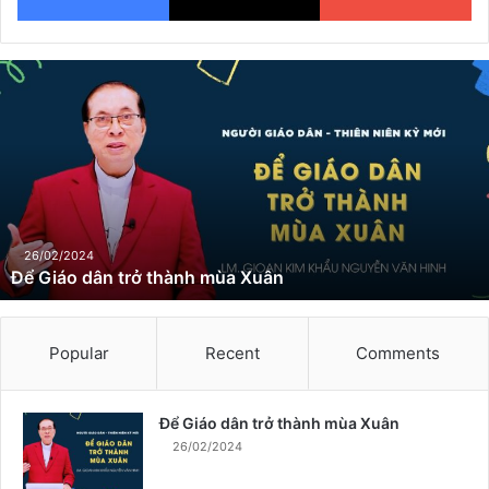
Đ
ể
G
i
á
o
d
â
n
26/02/2024
Để Giáo dân trở thành mùa Xuân
t
r
ở
t
Popular
Recent
Comments
h
à
n
Để Giáo dân trở thành mùa Xuân
h
26/02/2024
m
ù