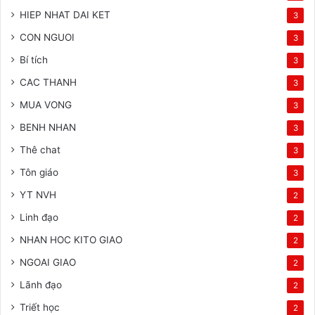
HIEP NHAT DAI KET
3
CON NGUOI
3
Bí tích
3
CAC THANH
3
MUA VONG
3
BENH NHAN
3
Thê chat
3
Tôn giáo
3
YT NVH
2
Linh đạo
2
NHAN HOC KITO GIAO
2
NGOAI GIAO
2
Lãnh đạo
2
Triết học
2