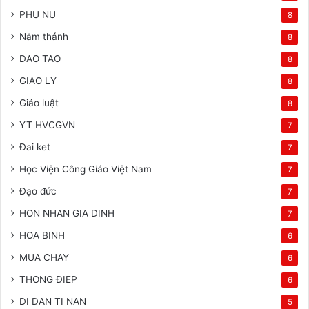
PHU NU
8
Năm thánh
8
DAO TAO
8
GIAO LY
8
Giáo luật
8
YT HVCGVN
7
Đai ket
7
Học Viện Công Giáo Việt Nam
7
Đạo đức
7
HON NHAN GIA DINH
7
HOA BINH
6
MUA CHAY
6
THONG ĐIEP
6
DI DAN TI NAN
5