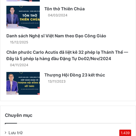
a
Tôn thờ Thiên Chúa
X
04/03/2024
u
â
n
Danh sách Nghệ sĩ Việt Nam theo Đạo Công Giáo
15/12/2025
Chân phước Carlo Acutis đã liệt kê 32 phép lạ Thánh Thể —
Đây là 5 phép lạ hàng đầu Đặng Tự Do02/Nov/2024
04/11/2024
Thượng Hội Đồng 23 kết thúc
13/11/2023
Chuyên mục
Lưu trữ
1.439