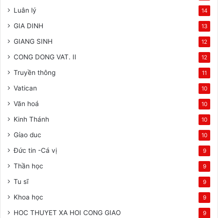
Luân lý
14
GIA DINH
13
GIANG SINH
12
CONG DONG VAT. II
12
Truyền thông
11
Vatican
10
Văn hoá
10
Kinh Thánh
10
Gíao duc
10
Đức tin -Cá vị
9
Thần học
9
Tu sĩ
9
Khoa học
9
HOC THUYET XA HOI CONG GIAO
9