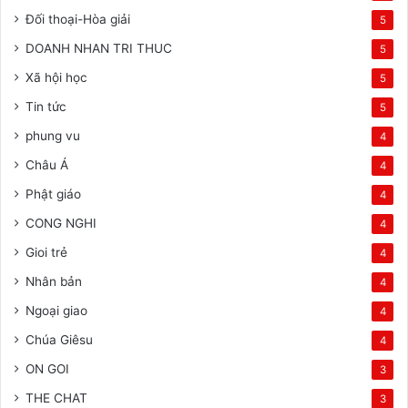
Đối thoại-Hòa giải
5
DOANH NHAN TRI THUC
5
Xã hội học
5
Tin tức
5
phung vu
4
Châu Á
4
Phật giáo
4
CONG NGHI
4
Gioi trẻ
4
Nhân bản
4
Ngoại giao
4
Chúa Giêsu
4
ON GOI
3
THE CHAT
3