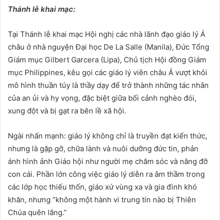
Thánh lễ khai mạc:
Tại Thánh lễ khai mạc Hội nghị các nhà lãnh đạo giáo lý Á
châu ở nhà nguyện Đại học De La Salle (Manila), Đức Tổng
Giám mục Gilbert Garcera (Lipa), Chủ tịch Hội đồng Giám
mục Philippines, kêu gọi các giáo lý viên châu Á vượt khỏi
mô hình thuần túy là thầy dạy để trở thành những tác nhân
của an ủi và hy vọng, đặc biệt giữa bối cảnh nghèo đói,
xung đột và bị gạt ra bên lề xã hội.
Ngài nhấn mạnh: giáo lý không chỉ là truyền đạt kiến thức,
nhưng là gặp gỡ, chữa lành và nuôi dưỡng đức tin, phản
ánh hình ảnh Giáo hội như người mẹ chăm sóc và nâng đỡ
con cái. Phần lớn công việc giáo lý diễn ra âm thầm trong
các lớp học thiếu thốn, giáo xứ vùng xa và gia đình khó
khăn, nhưng “không một hành vi trung tín nào bị Thiên
Chúa quên lãng.”