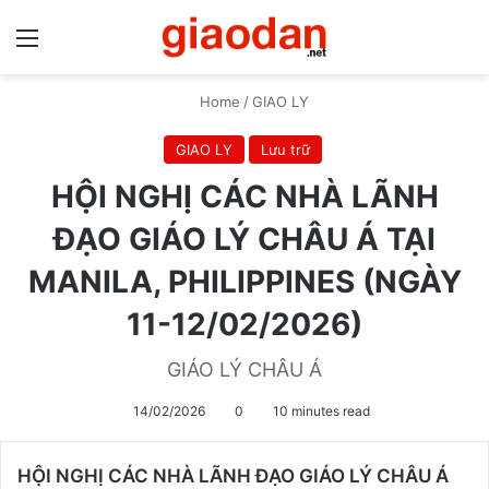
Menu
S
Home
/
GIAO LY
GIAO LY
Lưu trữ
HỘI NGHỊ CÁC NHÀ LÃNH
ĐẠO GIÁO LÝ CHÂU Á TẠI
MANILA, PHILIPPINES (NGÀY
11-12/02/2026)
GIÁO LÝ CHÂU Á
14/02/2026
0
10 minutes read
HỘI NGHỊ CÁC NHÀ LÃNH ĐẠO GIÁO LÝ CHÂU Á