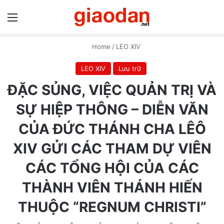
Menu
S
Home
/
LEO XIV
LEO XIV
Lưu trữ
ĐẶC SỦNG, VIỆC QUẢN TRỊ VÀ
SỰ HIỆP THÔNG – DIỄN VĂN
CỦA ĐỨC THÁNH CHA LÊÔ
XIV GỬI CÁC THAM DỰ VIÊN
CÁC TỔNG HỘI CỦA CÁC
THÀNH VIÊN THÁNH HIẾN
THUỘC “REGNUM CHRISTI”