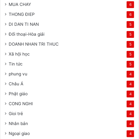
MUA CHAY
6
THONG ĐIEP
6
DI DAN TI NAN
5
Đối thoại-Hòa giải
5
DOANH NHAN TRI THUC
5
Xã hội học
5
Tin tức
5
phung vu
4
Châu Á
4
Phật giáo
4
CONG NGHI
4
Gioi trẻ
4
Nhân bản
4
Ngoại giao
4