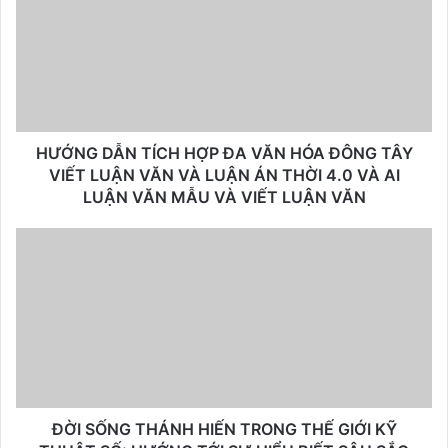
HƯỚNG DẪN TÍCH HỢP ĐA VĂN HÓA ĐÔNG TÂY
VIẾT LUẬN VĂN VÀ LUẬN ÁN THỜI 4.0 VÀ AI
LUẬN VĂN MẪU VÀ VIẾT LUẬN VĂN
ĐỜI SỐNG THÁNH HIẾN TRONG THẾ GIỚI KỸ