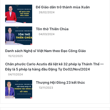
n
Để Giáo dân trở thành mùa Xuân
h
26/02/2024
m
ù
a
Tôn thờ Thiên Chúa
X
04/03/2024
u
â
n
Danh sách Nghệ sĩ Việt Nam theo Đạo Công Giáo
15/12/2025
Chân phước Carlo Acutis đã liệt kê 32 phép lạ Thánh Thể —
Đây là 5 phép lạ hàng đầu Đặng Tự Do02/Nov/2024
04/11/2024
Thượng Hội Đồng 23 kết thúc
13/11/2023