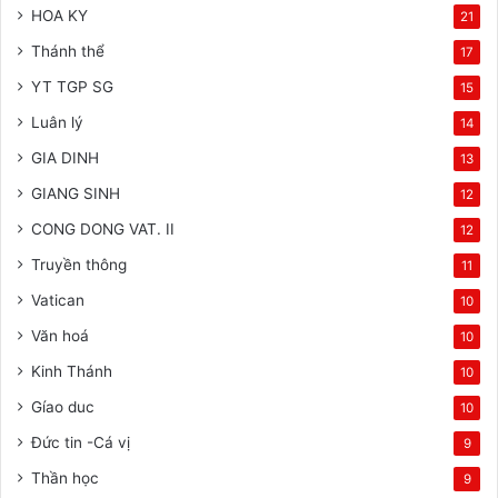
HOA KY
21
Thánh thể
17
YT TGP SG
15
Luân lý
14
GIA DINH
13
GIANG SINH
12
CONG DONG VAT. II
12
Truyền thông
11
Vatican
10
Văn hoá
10
Kinh Thánh
10
Gíao duc
10
Đức tin -Cá vị
9
Thần học
9