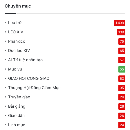
Chuyên mục
Lưu trữ
1.439
LEO XIV
139
Phanxicô
75
Duc leo XIV
65
AI Trí tuệ nhân tạo
57
Mục vụ
55
GIAO HOI CONG GIAO
53
Thượng Hội Đồng Giám Mục
35
Truyền giáo
26
Bài giảng
26
Giáo dân
26
Linh mục
24