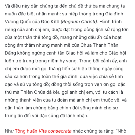
Và điều này dẫn chúng ta đến chủ đề thứ ba mà chúng ta
muốn đặc biệt nhấn mạnh: sự hiệp thông trong Gia đình
Vương Quốc của Đức Kitô
(Regnum Christi)
. Hành trình
riêng của anh chị em, được đặt trong dòng lịch sử rộng lớn
của một thân thể tông đồ, mang những dấu ấn của hoạt
động âm thầm nhưng mạnh mẽ của Chúa Thánh Thần,
Đấng không ngừng canh tân Giáo hội và làm cho Giáo hội
luôn trẻ trung trong niềm hy vọng. Trong bối cảnh ấy, anh
chị em được mời gọi thăng tiến sự hiệp thông ngày càng
sâu xa hơn trong toàn thể gia đình, qua việc chia sẻ linh
đạo và sứ vụ tông đồ; đồng thời sống trọn vẹn ơn gọi đặc
thù mà Thiên Chúa đã kêu gọi anh chị em, với tư cách là
những thành viên của tu đoàn mà anh chị em thuộc về, và
dấn thân làm chứng bằng chính đời sống mình cho sự
trung tín đối với đặc sủng đã lãnh nhận.
Như
Tông huấn
Vita consecrata
nhắc chúng ta rằng: “Nhờ