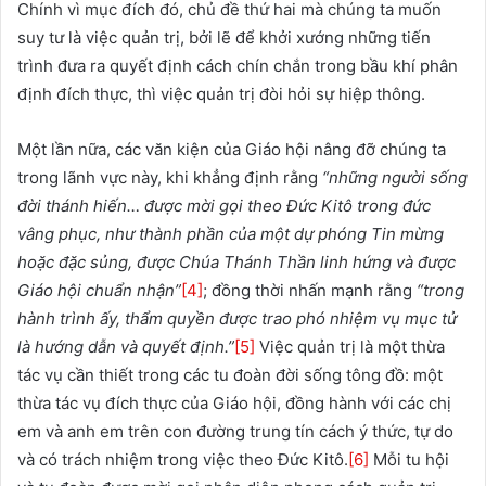
Chính vì mục đích đó, chủ đề thứ hai mà chúng ta muốn
suy tư là việc quản trị, bởi lẽ để khởi xướng những tiến
trình đưa ra quyết định cách chín chắn trong bầu khí phân
định đích thực, thì việc quản trị đòi hỏi sự hiệp thông.
Một lần nữa, các văn kiện của Giáo hội nâng đỡ chúng ta
trong lãnh vực này, khi khẳng định rằng
“những người sống
đời thánh hiến… được mời gọi theo Đức Kitô trong đức
vâng phục, như thành phần của một dự phóng Tin mừng
hoặc đặc sủng, được Chúa Thánh Thần linh hứng và được
Giáo hội chuẩn nhận”
[4]
; đồng thời nhấn mạnh rằng
“trong
hành trình ấy, thẩm quyền được trao phó nhiệm vụ mục tử
là hướng dẫn và quyết định.”
[5]
Việc quản trị là một thừa
tác vụ cần thiết trong các tu đoàn đời sống tông đồ: một
thừa tác vụ đích thực của Giáo hội, đồng hành với các chị
em và anh em trên con đường trung tín cách ý thức, tự do
và có trách nhiệm trong việc theo Đức Kitô.
[6]
Mỗi tu hội