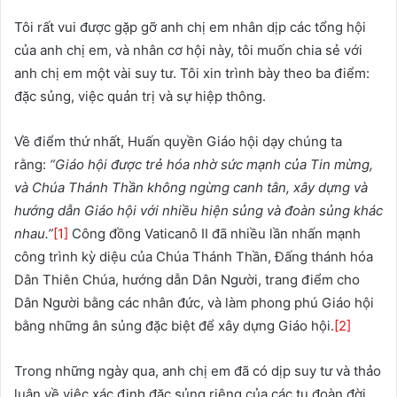
Tôi rất vui được gặp gỡ anh chị em nhân dịp các tổng hội
của anh chị em, và nhân cơ hội này, tôi muốn chia sẻ với
anh chị em một vài suy tư. Tôi xin trình bày theo ba điểm:
đặc sủng, việc quản trị và sự hiệp thông.
Về điểm thứ nhất, Huấn quyền Giáo hội dạy chúng ta
rằng:
“Giáo hội được trẻ hóa nhờ sức mạnh của Tin mừng,
và Chúa Thánh Thần không ngừng canh tân, xây dựng và
hướng dẫn Giáo hội với nhiều hiện sủng và đoàn sủng khác
nhau.”
[1]
Công đồng Vaticanô II đã nhiều lần nhấn mạnh
công trình kỳ diệu của Chúa Thánh Thần, Đấng thánh hóa
Dân Thiên Chúa, hướng dẫn Dân Người, trang điểm cho
Dân Người bằng các nhân đức, và làm phong phú Giáo hội
bằng những ân sủng đặc biệt để xây dựng Giáo hội.
[2]
Trong những ngày qua, anh chị em đã có dịp suy tư và thảo
luận về việc xác định đặc sủng riêng của các tu đoàn đời