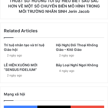
THUẬT SỐ: HƯỚNG TỚI SỰ HIỂU BIẾT SÂU SẮC
HƠN VỀ MỘT SỐ CHUYỂN BIẾN MÔ HÌNH TRONG
MÔI TRƯỜNG NHÂN SINH Jerin Jacob
Related Articles
Trí tuệ nhân tạo và trí tuệ
Hội Nghị Đối Thoại Khổng
Giáo hội
Giáo – Kitô Giáo
2 ngày ago
2 ngày ago
LỄ HIỆN XUỐNG MỚI
Bảy Loại Nghỉ Ngơi Không
“SENSUS FIDELIUM”
4 ngày ago
2 ngày ago
Mạng xã hội