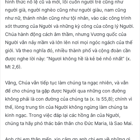
hình thức nô lệ cũ và mới, lôi cuốn người trẻ cũng như
người già, người nghèo cũng như người giàu, nam cũng
như nữ, thánh nhân cũng như tội nhân, vào các công trình
xót thương của Người và những kỳ công của công lý Người.
Chúa hành động cách âm thầm, nhưng Vương quốc của
Người vẫn nảy mầm và lớn lên nơi mọi ngóc ngách của thế
giới. Và theo nghĩa đó, nhiều thành phố và cộng đoàn cần
được nghe lời này: “Ngươi không hề là kẻ bé nhỏ nhất” (x.
Mt 2,6).
Vâng, Chúa vẫn tiếp tục làm chúng ta ngạc nhiên, và vẫn
để cho chúng ta gặp được Người qua những con đường
không phải là con đường của chúng ta (x. Is 55,8); chính vì
thế, lòng trung tín của Người không ngừng làm chúng ta
kinh ngạc. Trong việc đáp lại các hồng ân của Người,
chúng ta hãy phó thác bản thân cho Đức Maria, là Sao Mai.
Anh chị em thân mến, xin cảm ơn anh chị em về những gì