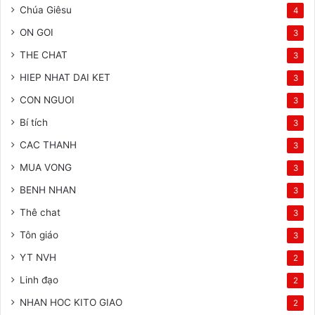
Chúa Giêsu
4
ON GOI
3
THE CHAT
3
HIEP NHAT DAI KET
3
CON NGUOI
3
Bí tích
3
CAC THANH
3
MUA VONG
3
BENH NHAN
3
Thê chat
3
Tôn giáo
3
YT NVH
2
Linh đạo
2
NHAN HOC KITO GIAO
2