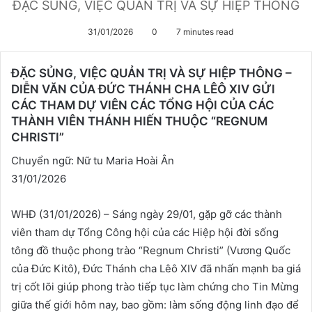
ĐẶC SỦNG, VIỆC QUẢN TRỊ VÀ SỰ HIỆP THÔNG
31/01/2026
0
7 minutes read
ĐẶC SỦNG, VIỆC QUẢN TRỊ VÀ SỰ HIỆP THÔNG –
DIỄN VĂN CỦA ĐỨC THÁNH CHA LÊÔ XIV GỬI
CÁC THAM DỰ VIÊN CÁC TỔNG HỘI CỦA CÁC
THÀNH VIÊN THÁNH HIẾN THUỘC “REGNUM
CHRISTI”
Chuyển ngữ: Nữ tu Maria Hoài Ân
31/01/2026
WHĐ (31/01/2026) – Sáng ngày 29/01, gặp gỡ các thành
viên tham dự Tổng Công hội của các Hiệp hội đời sống
tông đồ thuộc phong trào “Regnum Christi” (Vương Quốc
của Đức Kitô), Đức Thánh cha Lêô XIV đã nhấn mạnh ba giá
trị cốt lõi giúp phong trào tiếp tục làm chứng cho Tin Mừng
giữa thế giới hôm nay, bao gồm: làm sống động linh đạo để