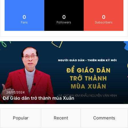
0
0
0
Fans
Followers
Subscribers
Đ
ể
G
i
á
o
d
â
n
26/02/2024
Để Giáo dân trở thành mùa Xuân
t
r
ở
t
Popular
Recent
Comments
h
à