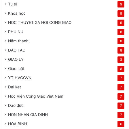
Tu sĩ
9
Khoa học
9
HOC THUYET XA HOI CONG GIAO
9
PHU NU
8
Năm thánh
8
DAO TAO
8
GIAO LY
8
Giáo luật
8
YT HVCGVN
7
Đai ket
7
Học Viện Công Giáo Việt Nam
7
Đạo đức
7
HON NHAN GIA DINH
7
HOA BINH
6