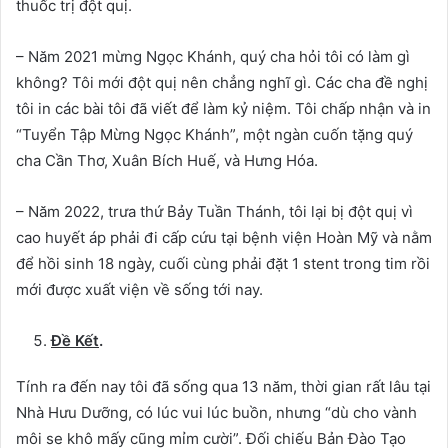
thuốc trị đột quị.
– Năm 2021 mừng Ngọc Khánh, quý cha hỏi tôi có làm gì
không? Tôi mới đột quị nên chẳng nghĩ gì. Các cha đề nghị
tôi in các bài tôi đã viết để làm kỷ niệm. Tôi chấp nhận và in
“Tuyển Tập Mừng Ngọc Khánh”, một ngàn cuốn tặng quý
cha Cần Thơ, Xuân Bích Huế, và Hưng Hóa.
– Năm 2022, trưa thứ Bảy Tuần Thánh, tôi lại bị đột quị vì
cao huyết áp phải đi cấp cứu tại bệnh viện Hoàn Mỹ và nằm
để hồi sinh 18 ngày, cuối cùng phải đặt 1 stent trong tim rồi
mới được xuất viện về sống tới nay.
Đề Kết
.
Tính ra đến nay tôi đã sống qua 13 năm, thời gian rất lâu tại
Nhà Hưu Dưỡng, có lúc vui lúc buồn, nhưng “dù cho vành
môi se khô mấy cũng mỉm cười”. Đối chiếu Bản Đào Tạo