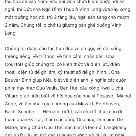
tàu hỏa để vào Nam. Vào Sài Gòn chưa kiếm được nơi ăn
nghỉ, thì Đức cha Ngô Đình Thục ở Vĩnh Long vừa xây xong
một trường học nội trú 2 tầng lầu, ngài sẵn sàng cho mượn
2 năm. Chúng tôi lo chở tủ giường bàn ghế xuống Vĩnh
Long.
Chúng tôi được đào tạo hun đúc về ơn gọi, về đời sống
thiêng liêng, về trí thức, về tình cảm, nhân bản. Cha
Courtois giúp chúng tôi có kiến thức về điện lực, điện
thoại, điện từ để ghi âm, kỷ thuật số để ghi hình… Cha
Bouyer Bình giúp hiểu biết về điện ảnh, ý nghĩa các cuộn
phim hay như: Quo Vadis, Ben Hur, cầu xông Kwai… cha
Villard giúp hiểu biết về hội họa của họa sĩ Picasso, Michel
Ange, về âm nhạc giao hưởng của Mozart, Beethoven,
Bach, Schubert… Hè năm triết 1, các cha tổ chức cho đi
tham quan Đà Lạt, thăm các dòng Oiseaux, Domaine De
Marie, dòng Chúa Cứu Thế, đặc biệt là leo núi LangBiang
cao nhất Đà Lạt, nơi các sĩ quan trường Võ bị Đà Lạt phải