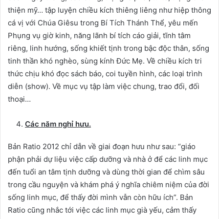
thiện mỹ… tập luyện chiều kích thiêng liêng như hiệp thông
cá vị với Chúa Giêsu trong Bí Tích Thánh Thể, yêu mến
Phụng vụ giờ kinh, năng lãnh bí tích cáo giải, tĩnh tâm
riêng, linh hướng, sống khiết tịnh trong bậc độc thân, sống
tinh thần khó nghèo, sùng kính Đức Mẹ. Về chiều kích tri
thức chịu khó đọc sách báo, coi tuyền hình, các loại trình
diễn (show). Về mục vụ tập làm việc chung, trao đổi, đối
thoại…
Các năm nghỉ hưu.
Bản Ratio 2012 chỉ dẫn về giai đoạn hưu như sau: “giáo
phận phải dự liệu việc cấp dưỡng và nhà ở để các linh mục
đến tuổi an tâm tịnh dưỡng và dùng thời gian để chìm sâu
trong cầu nguyện và khám phá ý nghĩa chiêm niệm của đời
sống linh mục, để thấy đời mình vẫn còn hữu ích”. Bản
Ratio cũng nhắc tới việc các linh mục già yếu, cảm thấy