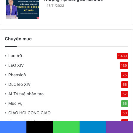
13/11/2023
Chuyên mục
Lưu trữ
1.439
LEO XIV
139
Phanxicô
75
Duc leo XIV
65
AI Trí tuệ nhân tạo
57
Mục vụ
55
GIAO HOI CONG GIAO
53
Thượng Hội Đồng Giám Mục
35
Truyền giáo
26