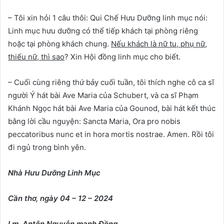
– Tôi xin hỏi 1 câu thôi: Qui Chế Hưu Dưỡng linh mục nói:
Linh mục hưu dưỡng có thể tiếp khách tại phòng riêng
hoặc tại phòng khách chung.
Nếu khách là nữ tu, phụ nữ,
thiếu nữ, thì sao
? Xin Hội đồng linh mục cho biết.
– Cuối cùng riêng thứ bảy cuối tuần, tôi thích nghe cô ca sĩ
người Ý hát bài Ave Maria của Schubert, và ca sĩ Phạm
Khánh Ngọc hát bài Ave Maria của Gounod, bài hát kết thúc
bằng lời cầu nguyện: Sancta Maria, Ora pro nobis
peccatoribus nunc et in hora mortis nostrae. Amen. Rồi tôi
đi ngủ trong bình yên.
Nhà Hưu Dưỡng Linh Mục
Cần thơ, ngày 04 – 12 – 2024
Lm. Antôn Nguyễn mạnh Đồng