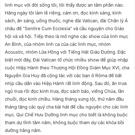
linh mục với đời sống tôi, tôi thấy được an tâm phần nào.
Hằng ngày tôi làm lễ riêng, cám ơn, đọc kinh sáng, kinh
sách, ăn sáng, uống thuốc, nghe đài Vatican, đài Chân lý Á
châu để “Sentire Cum Ecclesia” và cầu nguyện cho Giáo
hội và xã hội. Tiếp theo là mở nghe các show của linh mục
An Bình, của nhóm linh ca của các linh mục, nhóm
Acoustic, nhóm Lửa Hồng với Tiếng Hát Giáo Đường. Đặc
biệt mới đây, Đài Vatican tổ chức nhiều show để giúp nhập
cuộc Hiệp Hành theo Thượng Hội Đồng Giám Mục XVI, cha
Nguyễn Gia Huy đã cộng tác với các bạn ở Rôma để bắt
nhịp cầu dẫn vào Hiệp Hành rất linh động. Sau đó, ăn trưa
ngủ trưa rồi đọc kinh trưa, đọc sách báo, viếng Chúa, lần
chuỗi, đọc kinh chiều. Hàng tháng xưng tội, thứ năm đầu
tháng tặng các quý cha bài hát để cầu nguyện cho các linh
mục. Qui Chế Hưu Dưỡng linh mục cho biết là không buộc
tham dự tĩnh tâm năm, không buộc tham dự các khóa bồi
dưỡng hằng năm.