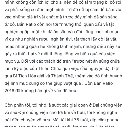
mình không còn ích lợi cho ai nên dễ có tâm trạng bị bỏ rơi
và phải sống cô đơn một mình. Từ đó dễ bị cám dỗ bám víu
vào những giá trị vật chất mà trước dây mình đã sẵn sàng
từ bỏ. Bản Ratio còn nói tới “những thói quen xấu và tật
nghiện ngập, một khi đã ăn sâu vào đời sống các linh mục,
ví dụ như nghiện rượu, nghiện tivi, tật thích lấy đồ lặt vặt,
hoặc những quan hệ không lành mạnh, những điều này sẽ
gây ra thiệt hại về mặt thiêng liêng và hiệu quả của việc
mục vụ. Đối với các thách đố trên “trước hết ân sủng chữa
lành kỳ diệu của Thiên Chúa qua việc cầu nguyện đặt biệt
qua Bí Tích Hòa giải và Thánh Thể, thêm vào đó tình huynh
đệ linh mục cũng có thể giúp vượt qua”. Còn Bản Ratio
2016 đã không bàn gì về vấn đề hưu.
Còn phần tôi, tôi nhớ là suốt các giai đoạn ở Đại chủng viện
và sau Đại chủng viện cho tới khi về hưu, tôi không nghe
nói đến chuyện về hưu. Mãi tối khi 75 tuổi, dịp cấm phòng