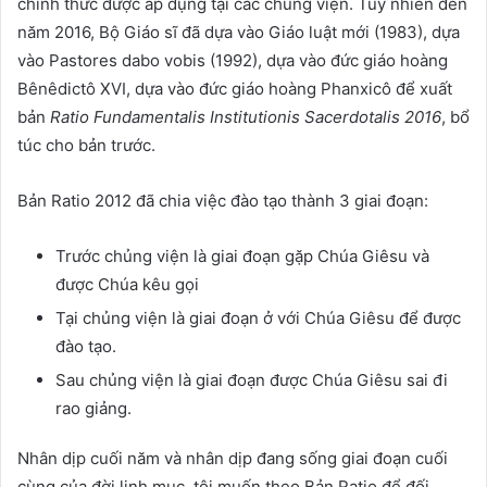
chính thức được áp dụng tại các chủng viện. Tuy nhiên đến
năm 2016, Bộ Giáo sĩ đã dựa vào Giáo luật mới (1983), dựa
vào Pastores dabo vobis (1992), dựa vào đức giáo hoàng
Bênêdictô XVI, dựa vào đức giáo hoàng Phanxicô để xuất
bản
Ratio Fundamentalis Institutionis Sacerdotalis 2016
, bổ
túc cho bản trước.
Bản Ratio 2012 đã chia việc đào tạo thành 3 giai đoạn:
Trước chủng viện là giai đoạn gặp Chúa Giêsu và
được Chúa kêu gọi
Tại chủng viện là giai đoạn ở với Chúa Giêsu để được
đào tạo.
Sau chủng viện là giai đoạn được Chúa Giêsu sai đi
rao giảng.
Nhân dịp cuối năm và nhân dịp đang sống giai đoạn cuối
cùng của đời linh mục, tôi muốn theo Bản Ratio để đối