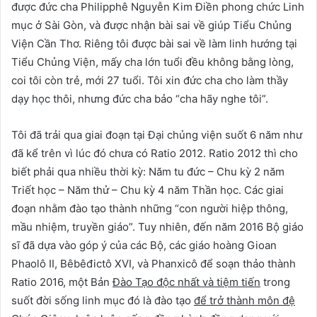
được đức cha Philipphê Nguyễn Kim Điền phong chức Linh
mục ở Sài Gòn, và được nhận bài sai về giúp Tiểu Chủng
Viện Cần Thơ. Riêng tôi được bài sai về làm linh hướng tại
Tiểu Chủng Viện, mấy cha lớn tuổi đều không bằng lòng,
coi tôi còn trẻ, mới 27 tuổi. Tôi xin đức cha cho làm thầy
dạy học thôi, nhưng đức cha bảo “cha hãy nghe tôi”.
Tôi đã trải qua giai đoạn tại Đại chủng viện suốt 6 năm như
đã kể trên vì lúc đó chưa có Ratio 2012. Ratio 2012 thì cho
biết phải qua nhiều thời kỳ: Năm tu đức – Chu kỳ 2 năm
Triết học – Năm thử – Chu kỳ 4 năm Thần học. Các giai
đoạn nhằm đào tạo thành những “con người hiệp thông,
mầu nhiệm, truyền giáo”. Tuy nhiên, đến năm 2016 Bộ giáo
sĩ đã dựa vào góp ý của các Bộ, các giáo hoàng Gioan
Phaolô II, Bêbêđictô XVI, và Phanxicô để soạn thảo thành
Ratio 2016, một Bản
Đào Tạo độc nhất và tiệm tiến
trong
suốt đời sống linh mục đó là đào tạo
để trở thành môn đệ