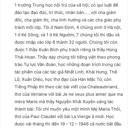
1 trường Trung học nội trú của xã hội, có qui luật để
đào tạo đạo đức, trí thức, nhân bản… , với cha giám
đốc, cha giám thị, cha linh hướng và các cha giáo phụ
trách mỗi lớp. Tôi ở Nam Định, 4 chủng sinh ở Hà nội,
1 ở Kẻ Sông, và 1 ở Kẻ Ngườm, 7 chúng tôi thi đậu và
được nhập vào lớp 6 thành 32 người. Chúng tôi còn
được 1 thầy Xuân Bích phụ trách riêng là thầy Hùng
Thái Hoan. Thầy dạy chúng tôi tiếng việt theo phong
trào Tự lực Văn đoàn, học những đoạn trích trong các
tác phẩm của các tác giả Nhất Linh, Khái Hưng, Thế
Lữ, Xuân Diệu, học thơ đạo của Hàn Mặc Tử, còn
Tiếng Pháp thì theo các bài viết của Chateaubriand,
thơ của Verlaine với bài Je ne veux plus aimer que ma
mère Marie mà thầy Nguyễn Khải Xuyên sáng tác
thành bài: Tôi chỉ muốn yêu một mình Mẹ Maria Thôi,
thơ của Paul Claudel với bài La Vierge à midi. Học
được vài tháng thì đến 19 – 12 – 1946 cả nước bắt đầu