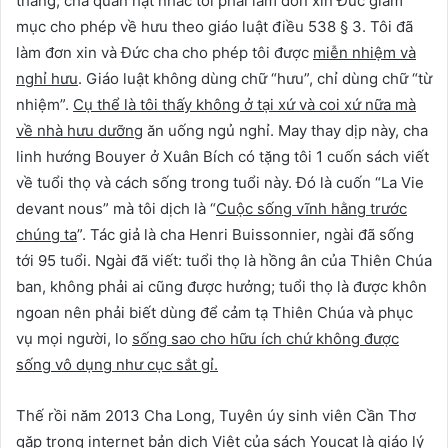
tháng, cha quản hạt nhắc tôi phải làm đơn xin Đức giám
mục cho phép về hưu theo giáo luật điều 538 § 3. Tôi đã
làm đơn xin và Đức cha cho phép tôi được
miễn nhiệm và
nghỉ hưu
. Giáo luật không dùng chữ “hưu”, chỉ dùng chữ “từ
nhiệm”.
Cụ thể là tôi thấy không ở tại xứ và coi xứ nữa mà
về nhà hưu dưỡng
ăn uống ngủ nghỉ. May thay dịp này, cha
linh hướng Bouyer ở Xuân Bích có tặng tôi 1 cuốn sách viết
về tuổi thọ và cách sống trong tuổi này. Đó là cuốn “La Vie
devant nous” mà tôi dịch là “
Cuộc sống vĩnh hằng trước
chúng ta
”. Tác giả là cha Henri Buissonnier, ngài đã sống
tới 95 tuổi. Ngài đã viết: tuổi thọ là hồng ân của Thiên Chúa
ban, không phải ai cũng được hưởng; tuổi thọ là được khôn
ngoan nên phải biết dùng để cảm tạ Thiên Chúa và phục
vụ mọi người, lo
sống sao cho hữu ích chứ không được
sống vô dụng như cục sắt gỉ.
Thế rồi năm 2013 Cha Long, Tuyên úy sinh viên Cần Thơ
gặp trong internet
bản dịch Việt
của sách Youcat là giáo lý