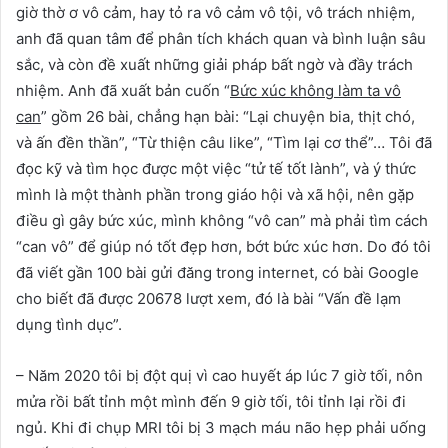
giờ thờ ơ vô cảm, hay tỏ ra vô cảm vô tội, vô trách nhiệm,
anh đã quan tâm để phân tích khách quan và bình luận sâu
sắc, và còn đề xuất những giải pháp bất ngờ và đầy trách
nhiệm. Anh đã xuất bản cuốn “
Bức xúc không làm ta vô
can
” gồm 26 bài, chẳng hạn bài: “Lại chuyện bia, thịt chó,
và ấn đền thần”, “Từ thiện câu like”, “Tìm lại cơ thể”… Tôi đã
đọc kỹ và tìm học được một việc “tử tế tốt lành”, và ý thức
mình là một thành phần trong giáo hội và xã hội, nên gặp
điều gì gây bức xúc, mình không “vô can” mà phải tìm cách
“can vô” để giúp nó tốt đẹp hơn, bớt bức xúc hơn. Do đó tôi
đã viết gần 100 bài gửi đăng trong internet, có bài Google
cho biết đã được 20678 lượt xem, đó là bài “Vấn đề lạm
dụng tình dục”.
– Năm 2020 tôi bị đột quị vì cao huyết áp lúc 7 giờ tối, nôn
mửa rồi bất tỉnh một mình đến 9 giờ tối, tôi tỉnh lại rồi đi
ngủ. Khi đi chụp MRI tôi bị 3 mạch máu não hẹp phải uống