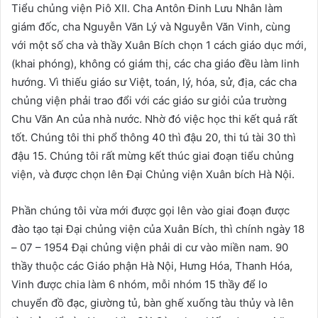
Tiểu chủng viện Piô XII. Cha Antôn Đinh Lưu Nhân làm
giám đốc, cha Nguyễn Văn Lý và Nguyễn Văn Vinh, cùng
với một số cha và thầy Xuân Bích chọn 1 cách giáo dục mới,
(khai phóng), không có giám thị, các cha giáo đều làm linh
hướng. Vì thiếu giáo sư Việt, toán, lý, hóa, sử, địa, các cha
chủng viện phải trao đổi với các giáo sư giỏi của trường
Chu Văn An của nhà nước. Nhờ đó việc học thi kết quả rất
tốt. Chúng tôi thi phổ thông 40 thì đậu 20, thi tú tài 30 thì
đậu 15. Chúng tôi rất mừng kết thúc giai đoạn tiểu chủng
viện, và được chọn lên Đại Chủng viện Xuân bích Hà Nội.
Phần chúng tôi vừa mới được gọi lên vào giai đoạn được
đào tạo tại Đại chủng viện của Xuân Bích, thì chính ngày 18
– 07 – 1954 Đại chủng viện phải di cư vào miền nam. 90
thầy thuộc các Giáo phận Hà Nội, Hưng Hóa, Thanh Hóa,
Vinh được chia làm 6 nhóm, mỗi nhóm 15 thầy để lo
chuyển đồ đạc, giường tủ, bàn ghế xuống tàu thủy và lên