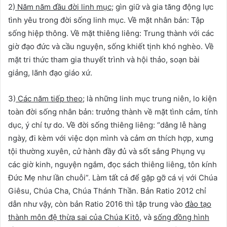
2)
Năm năm đầu đời linh mục
; gìn giữ và gia tăng động lực
tình yêu trong đời sống linh mục. Về mặt nhân bản: Tập
sống hiệp thông. Về mặt thiêng liêng: Trung thành với các
giờ đạo đức và cầu nguyện, sống khiết tịnh khó nghèo. Về
mặt tri thức tham gia thuyết trình và hội thảo, soạn bài
giảng, lãnh đạo giáo xứ.
3)
Các năm tiếp theo
; là những linh mục trung niên, lo kiện
toàn đời sống nhân bản: trưởng thành về mặt tình cảm, tính
dục, ý chí tự do. Về đời sống thiêng liêng: “dâng lễ hàng
ngày, đi kèm với việc dọn mình và cảm ơn thích hợp, xưng
tội thường xuyên, cử hành đầy đủ và sốt sắng Phụng vụ
các giờ kinh, nguyện ngắm, đọc sách thiêng liêng, tôn kính
Đức Mẹ như lần chuỗi”. Làm tất cả để gặp gỡ cá vị với Chúa
Giêsu, Chúa Cha, Chúa Thánh Thần. Bản Ratio 2012 chỉ
dẫn như vậy, còn bản Ratio 2016 thì tập trung vào
đào tạo
thành môn đệ thừa sai của Chúa Kitô
, và
sống đồng hình