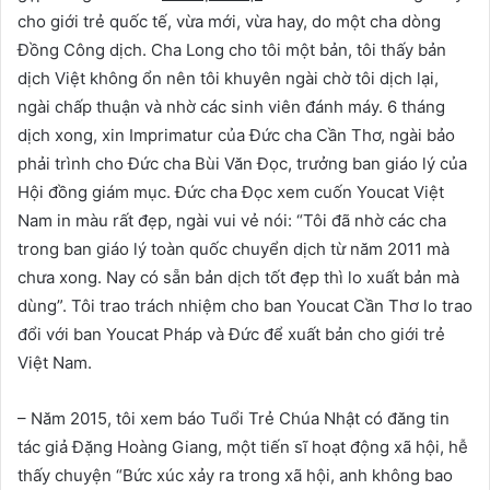
cho giới trẻ quốc tế, vừa mới, vừa hay, do một cha dòng
Đồng Công dịch. Cha Long cho tôi một bản, tôi thấy bản
dịch Việt không ổn nên tôi khuyên ngài chờ tôi dịch lại,
ngài chấp thuận và nhờ các sinh viên đánh máy. 6 tháng
dịch xong, xin Imprimatur của Đức cha Cần Thơ, ngài bảo
phải trình cho Đức cha Bùi Văn Đọc, trưởng ban giáo lý của
Hội đồng giám mục. Đức cha Đọc xem cuốn Youcat Việt
Nam in màu rất đẹp, ngài vui vẻ nói: “Tôi đã nhờ các cha
trong ban giáo lý toàn quốc chuyển dịch từ năm 2011 mà
chưa xong. Nay có sẵn bản dịch tốt đẹp thì lo xuất bản mà
dùng”. Tôi trao trách nhiệm cho ban Youcat Cần Thơ lo trao
đổi với ban Youcat Pháp và Đức để xuất bản cho giới trẻ
Việt Nam.
– Năm 2015, tôi xem báo Tuổi Trẻ Chúa Nhật có đăng tin
tác giả Đặng Hoàng Giang, một tiến sĩ hoạt động xã hội, hễ
thấy chuyện “Bức xúc xảy ra trong xã hội, anh không bao