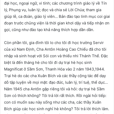
đại học, ngoại ngữ, vi tính; các chương trình giáo lý về Tín
lý, Phụng vụ, luân lý; đọc và chia sẻ Lời Chúa; tham gia
giúp lễ, ca đoàn, giáo lý viên… Bản đào tạo linh mục coi giai
đoạn trước chủng viện là thời gian khơi dậy và tiếp nhận ơn
gọi, cũng như đào tạo khả năng thích hợp dần dần.
Còn phần tôi, gia đình tôi lo cho tôi đi học trường Servir
của xứ Nam Định, Cha Antôn Hoàng Cao Chiểu đã cho tôi
nhập và sinh hoạt với Sói con và thiếu nhi Thánh Thể. Đặc
biệt là đến tháng hè cho tôi đi dự trại hè học sinh
Magnificat ở Sầm Sơn, Thanh Hóa vào 2 năm 1943,1944.
Trại hè do các cha Xuân Bích và các thầy cộng tác để dạy
dỗ tập luyện về mọi mặt: đạo đức, luân lý, trí tuệ, thể dục…
Năm 1945 cha Antôn gặp riêng tôi và hỏi: dự trại hè Sầm
Sơn có thích không? Tôi trả lời rất thích. Rồi ngài hỏi tiếp:
con có muốn sau này sống như các cha, các thầy Xuân
Bích giúp các học sinh nghỉ hè không? Tôi trả lời thích lắm.