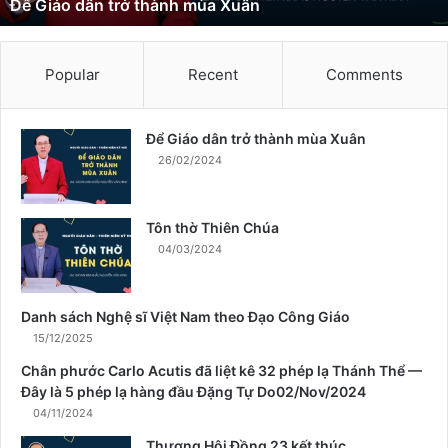
Để Giáo dân trở thành mùa Xuân
t
r
ở
t
Popular
Recent
Comments
h
à
n
Để Giáo dân trở thành mùa Xuân
h
26/02/2024
m
ù
a
Tôn thờ Thiên Chúa
X
04/03/2024
u
â
n
Danh sách Nghệ sĩ Việt Nam theo Đạo Công Giáo
15/12/2025
Chân phước Carlo Acutis đã liệt kê 32 phép lạ Thánh Thể —
Đây là 5 phép lạ hàng đầu Đặng Tự Do02/Nov/2024
04/11/2024
Thượng Hội Đồng 23 kết thúc