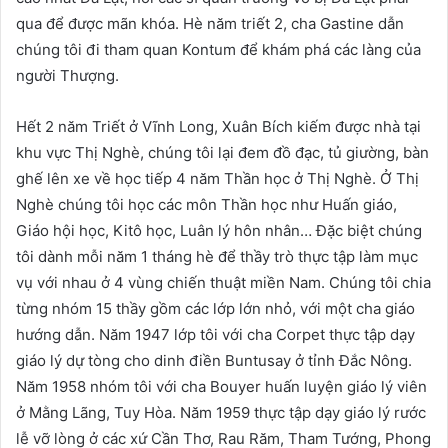
qua để được mãn khóa. Hè năm triết 2, cha Gastine dẫn
chúng tôi đi tham quan Kontum để khám phá các làng của
người Thượng.
Hết 2 năm Triết ở Vĩnh Long, Xuân Bích kiếm được nhà tại
khu vực Thị Nghè, chúng tôi lại đem đồ đạc, tủ giường, bàn
ghế lên xe về học tiếp 4 năm Thần học ở Thị Nghè. Ở Thị
Nghè chúng tôi học các môn Thần học như Huấn giáo,
Giáo hội học, Kitô học, Luân lý hôn nhân… Đặc biệt chúng
tôi dành mỗi năm 1 tháng hè để thầy trò thực tập làm mục
vụ với nhau ở 4 vùng chiến thuật miền Nam. Chúng tôi chia
từng nhóm 15 thầy gồm các lớp lớn nhỏ, với một cha giáo
hướng dẫn. Năm 1947 lớp tôi với cha Corpet thực tập dạy
giáo lý dự tòng cho dinh điền Buntusay ở tỉnh Đắc Nông.
Năm 1958 nhóm tôi với cha Bouyer huấn luyện giáo lý viên
ở Mằng Lãng, Tuy Hòa. Năm 1959 thực tập dạy giáo lý rước
lễ vỡ lòng ở các xứ Cần Thơ, Rau Răm, Tham Tướng, Phong