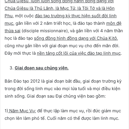
Chúa Giêsu, luôn luôn sống đồng hành đồng dạng với
Chúa Giêsu là Thủ Lãnh, là Mục Tử, là Tôi Tớ và là Hôn
Phu
, một cuộc
đào tạo trường kỳ thực hiện suốt đời linh
mục
, gắn liền với 2 năm triết học, là đào tạo thành
môn đệ
thừa sai
(disciple missionnaire), và gắn liền với 4 năm thần
học là đào tạo
sống đồng hình đồng dạng với Chúa Kitô
,
cũng như gắn liền với giai đoạn mục vụ cho đến mãn đời.
Đây mới thực là
nền tảng cốt lõi của việc đào tạo linh mục
.
Giai đoạn sau chủng viện.
Bản Đào tạo 2012 là giai đoạn bắt đầu, giai đoạn trường kỳ
trong đời sống linh mục vào mọi lứa tuổi và mọi điều kiện
sinh sống. Giai đoạn sau Đại chủng viện bao gồm:
1)
Năm Mục Vụ
; để thực lập làm mục vụ, rồi đức giám mục
chọn lên làm phó tế. Cuối năm có thể được làm linh mục.