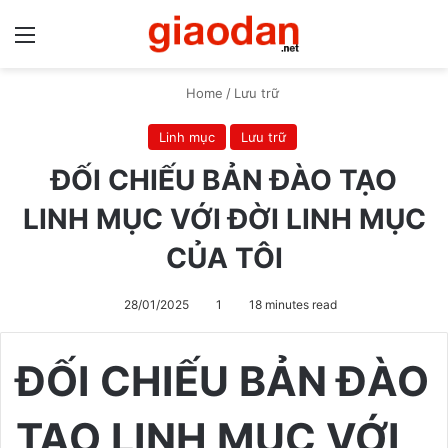
Menu
S
Home
/
Lưu trữ
Linh mục
Lưu trữ
ĐỐI CHIẾU BẢN ĐÀO TẠO
LINH MỤC VỚI ĐỜI LINH MỤC
CỦA TÔI
28/01/2025
1
18 minutes read
ĐỐI CHIẾU BẢN ĐÀO
TẠO LINH MỤC VỚI