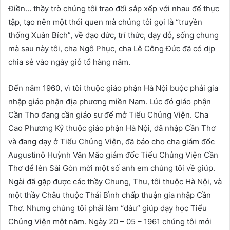
Điền… thầy trò chúng tôi trao đổi sắp xếp với nhau để thực
tập, tạo nên một thói quen mà chúng tôi gọi là “truyền
thống Xuân Bích”, về đạo đức, trí thức, dạy dỗ, sống chung
mà sau này tôi, cha Ngô Phục, cha Lê Công Đức đã có dịp
chia sẻ vào ngày giỗ tổ hàng năm.
Đến năm 1960, vì tôi thuộc giáo phận Hà Nội buộc phải gia
nhập giáo phận địa phương miền Nam. Lúc đó giáo phận
Cần Thơ đang cần giáo sư để mở Tiểu Chủng Viện. Cha
Cao Phương Kỷ thuộc giáo phận Hà Nội, đã nhập Cần Thơ
và đang dạy ở Tiểu Chủng Viện, đã báo cho cha giám đốc
Augustinô Huỳnh Văn Mão giám đốc Tiểu Chủng Viện Cần
Thơ để lên Sài Gòn mời một số anh em chúng tôi về giúp.
Ngài đã gặp được các thầy Chung, Thu, tôi thuộc Hà Nội, và
một thầy Châu thuộc Thái Bình chấp thuận gia nhập Cần
Thơ. Nhưng chúng tôi phải làm “dâu” giúp dạy học Tiểu
Chủng Viện một năm. Ngày 20 – 05 – 1961 chúng tôi mới