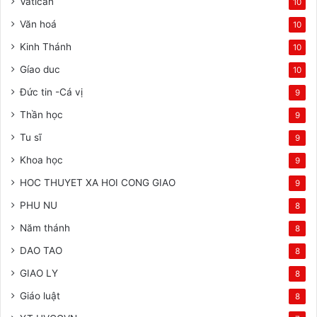
Vatican
10
Văn hoá
10
Kinh Thánh
10
Gíao duc
10
Đức tin -Cá vị
9
Thần học
9
Tu sĩ
9
Khoa học
9
HOC THUYET XA HOI CONG GIAO
9
PHU NU
8
Năm thánh
8
DAO TAO
8
GIAO LY
8
Giáo luật
8