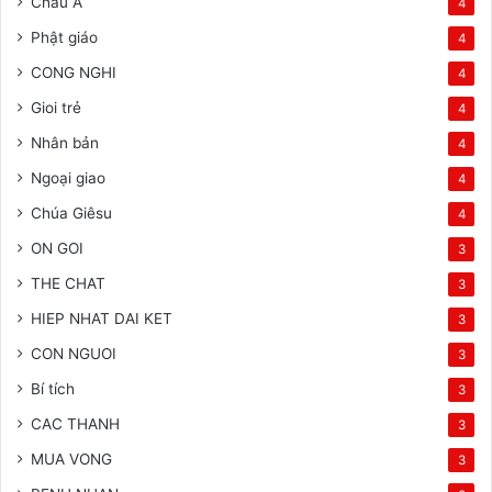
Châu Á
4
Phật giáo
4
CONG NGHI
4
Gioi trẻ
4
Nhân bản
4
Ngoại giao
4
Chúa Giêsu
4
ON GOI
3
THE CHAT
3
HIEP NHAT DAI KET
3
CON NGUOI
3
Bí tích
3
CAC THANH
3
MUA VONG
3