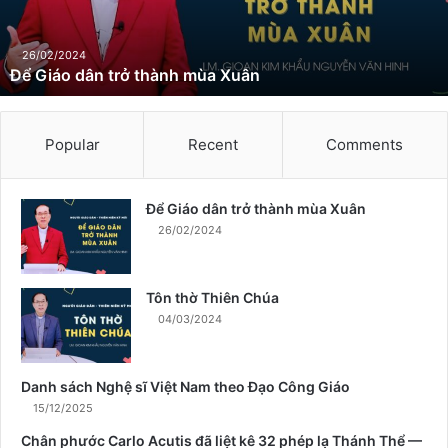
d
â
n
26/02/2024
Để Giáo dân trở thành mùa Xuân
t
r
ở
t
Popular
Recent
Comments
h
à
n
Để Giáo dân trở thành mùa Xuân
h
26/02/2024
m
ù
a
Tôn thờ Thiên Chúa
X
04/03/2024
u
â
n
Danh sách Nghệ sĩ Việt Nam theo Đạo Công Giáo
15/12/2025
Chân phước Carlo Acutis đã liệt kê 32 phép lạ Thánh Thể —