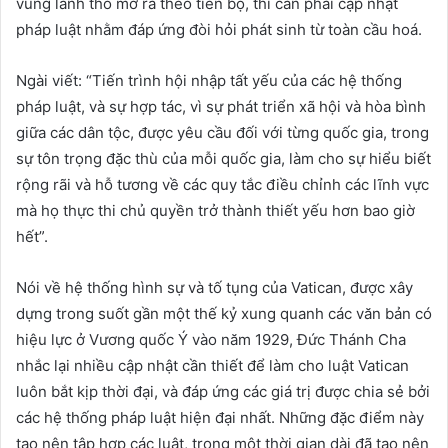
vùng lãnh thổ mở ra theo tiến bộ, thì cần phải cập nhật
pháp luật nhằm đáp ứng đòi hỏi phát sinh từ toàn cầu hoá.
Ngài viết: “Tiến trình hội nhập tất yếu của các hệ thống
pháp luật, và sự hợp tác, vì sự phát triển xã hội và hòa bình
giữa các dân tộc, được yêu cầu đối với từng quốc gia, trong
sự tôn trọng đặc thù của mỗi quốc gia, làm cho sự hiểu biết
rộng rãi và hỗ tương về các quy tắc điều chỉnh các lĩnh vực
mà họ thực thi chủ quyền trở thành thiết yếu hơn bao giờ
hết”.
Nói về hệ thống hình sự và tố tụng của Vatican, được xây
dựng trong suốt gần một thế kỷ xung quanh các văn bản có
hiệu lực ở Vương quốc Ý vào năm 1929, Đức Thánh Cha
nhắc lại nhiều cập nhật cần thiết để làm cho luật Vatican
luôn bắt kịp thời đại, và đáp ứng các giá trị được chia sẻ bởi
các hệ thống pháp luật hiện đại nhất. Những đặc điểm này
tạo nên tập hợp các luật, trong một thời gian dài đã tạo nên