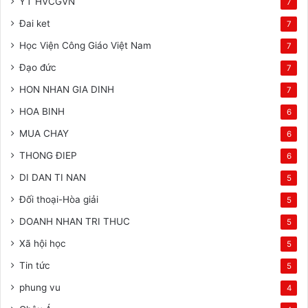
YT HVCGVN
7
Đai ket
7
Học Viện Công Giáo Việt Nam
7
Đạo đức
7
HON NHAN GIA DINH
7
HOA BINH
6
MUA CHAY
6
THONG ĐIEP
6
DI DAN TI NAN
5
Đối thoại-Hòa giải
5
DOANH NHAN TRI THUC
5
Xã hội học
5
Tin tức
5
phung vu
4