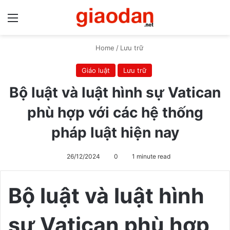
Menu
S
Home
/
Lưu trữ
Giáo luật
Lưu trữ
Bộ luật và luật hình sự Vatican
phù hợp với các hệ thống
pháp luật hiện nay
26/12/2024
0
1 minute read
Bộ luật và luật hình
sự Vatican phù hợp