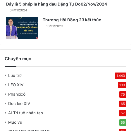
Đây là 5 phép lạ hàng đầu Đặng Tự Do02/Nov/2024
04/11/2024
Thượng Hội Đồng 23 kết thúc
13/11/2023
Chuyên mục
Lưu trữ
1.440
LEO XIV
139
Phanxicô
75
Duc leo XIV
65
AI Trí tuệ nhân tạo
57
Mục vụ
55