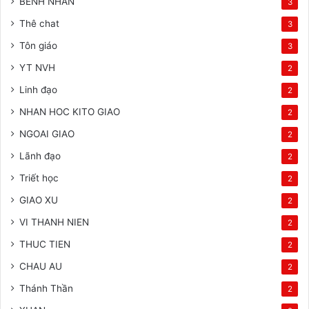
BENH NHAN
3
Thê chat
3
Tôn giáo
3
YT NVH
2
Linh đạo
2
NHAN HOC KITO GIAO
2
NGOAI GIAO
2
Lãnh đạo
2
Triết học
2
GIAO XU
2
VI THANH NIEN
2
THUC TIEN
2
CHAU AU
2
Thánh Thần
2