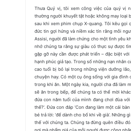
Thưa Quý vị, tôi xem công việc của quý vị 
thường người khuyết tật hoặc không may loại b
sau khi xem phim chụp X-quang. Tôi kêu gọi q
đức tin gợi hứng và niềm xác tín rằng mỗi ngư
Assisi, người đã làm chứng cho một tình yêu kh
nhớ chúng ta rằng sự giàu có thực sự được tì
gặp gỡ này cần được phát triển – đặc biệt với
hạnh phúc giả tạo. Trong số những nạn nhân của
cao tuổi bị bỏ lại trong những viện dưỡng lão,
chuyện hay. Có một cụ ông sống với gia đình c
trong khi ăn. Một ngày kia, người cha đã làm m
sẽ ăn trong bếp, để chúng ta có thể mời khách
đứa con năm tuổi của mình đang chơi đùa với 
thế?’. Đứa con đáp ‘Con đang làm một cái bàn n
bé trả lời: ‘để dành cho bố khi về già’. Những g
thế với chúng ta. Chúng ta đừng quên điều đó.
nơi mà phẩm giá của mỗi người được công nhận 