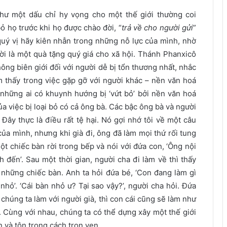
như một dấu chỉ hy vọng cho một thế giới thường coi
ỏ họ trước khi họ được chào đời, “
trả về cho người gửi
”
uý vị hãy kiên nhẫn trong những nỗ lực của mình, nhờ
ời là một quà tặng quý giá cho xã hội. Thánh Phanxicô
ông biên giới đối với người dễ bị tổn thương nhất, nhắc
m thấy trong việc gặp gỡ với người khác – nền văn hoá
 những ai có khuynh hướng bị ‘vứt bỏ’ bởi nền văn hoá
 việc bị loại bỏ có cả ông bà. Các bậc ông bà và người
 Đây thực là điều rất tệ hại. Nó gợi nhớ tôi về một câu
ủa mình, nhưng khi già đi, ông đã làm mọi thứ rối tung
ột chiếc bàn rời trong bếp và nói với đứa con, ‘Ông nội
 đến’. Sau một thời gian, người cha đi làm về thì thấy
những chiếc bàn. Anh ta hỏi đứa bé, ‘Con đang làm gì
hỏ’. ‘Cái bàn nhỏ ư? Tại sao vậy?’, người cha hỏi. Đứa
ì chúng ta làm với người già, thì con cái cũng sẽ làm như
 Cùng với nhau, chúng ta có thể dựng xây một thế giới
và tôn trọng cách trọn vẹn.