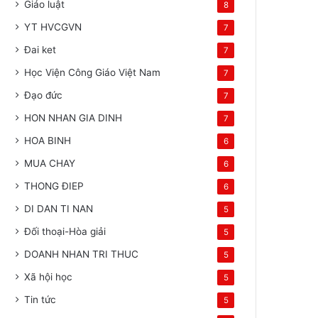
Giáo luật
8
YT HVCGVN
7
Đai ket
7
Học Viện Công Giáo Việt Nam
7
Đạo đức
7
HON NHAN GIA DINH
7
HOA BINH
6
MUA CHAY
6
THONG ĐIEP
6
DI DAN TI NAN
5
Đối thoại-Hòa giải
5
DOANH NHAN TRI THUC
5
Xã hội học
5
Tin tức
5