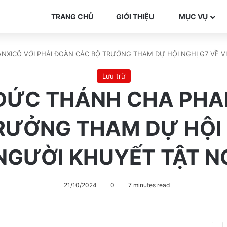
TRANG CHỦ
GIỚI THIỆU
MỤC VỤ
NXICÔ VỚI PHÁI ĐOÀN CÁC BỘ TRƯỞNG THAM DỰ HỘI NGHỊ G7 VỀ VI
Lưu trữ
 ĐỨC THÁNH CHA PHAN
RƯỞNG THAM DỰ HỘI N
NGƯỜI KHUYẾT TẬT NG
21/10/2024
0
7 minutes read