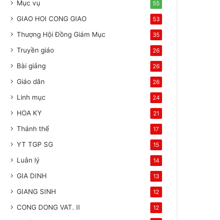
Mục vụ
55
GIAO HOI CONG GIAO
53
Thượng Hội Đồng Giám Mục
35
Truyền giáo
26
Bài giảng
26
Giáo dân
26
Linh mục
24
HOA KY
21
Thánh thể
17
YT TGP SG
15
Luân lý
14
GIA DINH
13
GIANG SINH
12
CONG DONG VAT. II
12