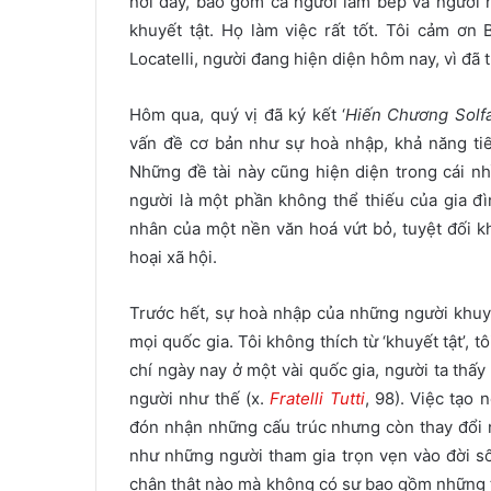
nơi đây, bao gồm cả người làm bếp và người 
khuyết tật. Họ làm việc rất tốt. Tôi cảm ơn 
Locatelli, người đang hiện diện hôm nay, vì đã
Hôm qua, quý vị đã ký kết ‘
Hiến Chương Solf
vấn đề cơ bản như sự hoà nhập, khả năng tiế
Những đề tài này cũng hiện diện trong cái nh
người là một phần không thể thiếu của gia đì
nhân của một nền văn hoá vứt bỏ, tuyệt đối kh
hoại xã hội.
Trước hết, sự hoà nhập của những người khuy
mọi quốc gia. Tôi không thích từ ‘khuyết tật’, 
chí ngày nay ở một vài quốc gia, người ta th
người như thế (x.
Fratelli Tutti
, 98). Việc tạo
đón nhận những cấu trúc nhưng còn thay đổi 
như những người tham gia trọn vẹn vào đời số
chân thật nào mà không có sự bao gồm những th