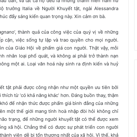
hầu bàn, và tất cả họ đều là những thanh niên nam nữ
Bộ trưởng Italia về Người Khuyết tật, ngài Alessandra
 thúc đẩy sáng kiến quan trọng này. Xin cảm ơn bà.
agnano
’, thành quả của công việc của quý vị về những
p cận, việc sống tự lập và trao quyền cho mọi người.
ìn của Giáo Hội về phẩm giá con người. Thật vậy, mỗi
nh nhân loại phổ quát, và không ai phải trở thành nạn
ông một ai. Loại văn hoá này sinh ra định kiến và huỷ
ết tật phải được công nhận như một quyền ưu tiên bởi
tôi thích từ ‘có khả năng khác’ hơn. Đáng buồn thay, thậm
ấy khó để nhận thức được phẩm giá bình đẳng của những
 nên một thế giới mang tính hoà nhập đòi hỏi không chỉ
não trạng, để những người khuyết tật có thể được xem
ng xã hội. Chẳng thể có được sự phát triển con người
ành viên dễ bị tổn thương nhất của xã hội. Vì thế, khả