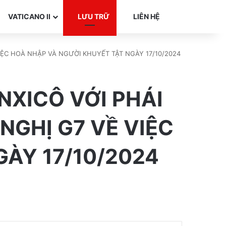
Search for
VATICANO II
LƯU TRỮ
LIÊN HỆ
ỆC HOÀ NHẬP VÀ NGƯỜI KHUYẾT TẬT NGÀY 17/10/2024
XICÔ VỚI PHÁI
GHỊ G7 VỀ VIỆC
ÀY 17/10/2024