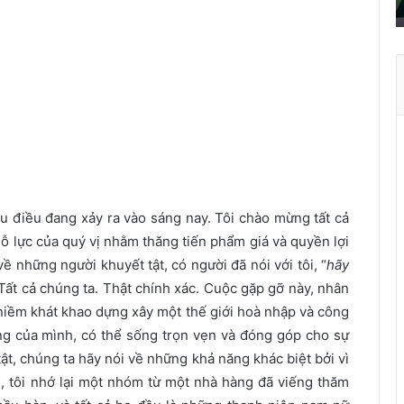
t
r
ở
t
h
à
n
h
ù
a
ều điều đang xảy ra vào sáng nay. Tôi chào mừng tất cả
X
u
nỗ lực của quý vị nhằm thăng tiến phẩm giá và quyền lợi
â
về những người khuyết tật, có người đã nói với tôi, “
hãy
n
. Tất cả chúng ta. Thật chính xác. Cuộc gặp gỡ này, nhân
 niềm khát khao dựng xây một thế giới hoà nhập và công
ng của mình, có thể sống trọn vẹn và đóng góp cho sự
tật, chúng ta hãy nói về những khả năng khác biệt bởi vì
 tôi nhớ lại một nhóm từ một nhà hàng đã viếng thăm