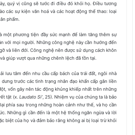
y, quý vị cũng sẽ tước đi điều đó khỏi họ. Điều tương
ào các sự kiện văn hoá và các hoạt động thể thao: loại
hân phẩm.
à một phương tiện đầy sức mạnh để làm tăng thêm sự
cận với mọi người. Những công nghệ này cần hướng đến
 gỡ và liên đới. Công nghệ nên được sử dụng cách khôn
và giúp vượt qua những chênh lệch đã tồn tại.
ải lưu tâm đến nhu cầu cấp bách của trái đất, ngôi nhà
dưng trước các tình trạng nhân đạo khẩn cấp gắn liền
ột, vốn gây nên tác động khủng khiếp nhất trên những
t tật (x.
Laudato Si’
, 25). Nhiệm vụ của chúng ta là bảo
lại phía sau trong những hoàn cảnh như thế, và họ cần
. Những gì cần đến là một hệ thống ngăn ngừa và lời
 biệt của họ và đảm bảo rằng không ai bị loại trừ khỏi