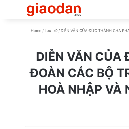
Home
/
Lưu trữ
/
DIỄN VĂN CỦA ĐỨC THÁNH CHA PHA
DIỄN VĂN CỦA
ĐOÀN CÁC BỘ T
HOÀ NHẬP VÀ 