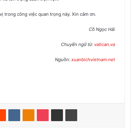
vị trong công việc quan trọng này. Xin cảm ơn.
Cồ Ngọc Hải
Chuyển ngữ từ:
vatican.va
Nguồn:
xuanbichvietnam.net
Reddit
VKontakte
Odnoklassniki
Pocket
Share via Email
Print