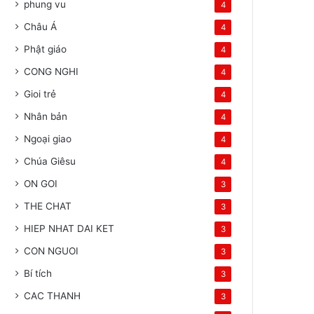
phung vu
4
Châu Á
4
Phật giáo
4
CONG NGHI
4
Gioi trẻ
4
Nhân bản
4
Ngoại giao
4
Chúa Giêsu
4
ON GOI
3
THE CHAT
3
HIEP NHAT DAI KET
3
CON NGUOI
3
Bí tích
3
CAC THANH
3