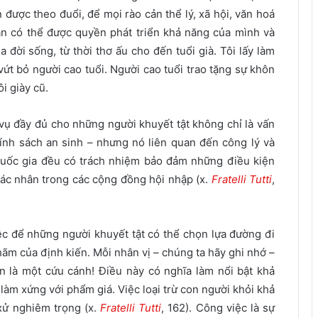
 được theo đuổi, để mọi rào cản thể lý, xã hội, văn hoá
hân có thể được quyền phát triển khả năng của mình và
 đời sống, từ thời thơ ấu cho đến tuổi già. Tôi lấy làm
ứt bỏ người cao tuổi. Người cao tuổi trao tặng sự khôn
i giày cũ.
vụ đầy đủ cho những người khuyết tật không chỉ là vấn
hính sách an sinh – nhưng nó liên quan đến công lý và
 quốc gia đều có trách nhiệm bảo đảm những điều kiện
 các nhân trong các cộng đồng hội nhập (x.
Fratelli Tutti
,
ệc để những người khuyết tật có thể chọn lựa đường đi
ãm của định kiến. Mỗi nhân vị – chúng ta hãy ghi nhớ –
n là một cứu cánh! Điều này có nghĩa làm nổi bật khả
làm xứng với phẩm giá. Việc loại trừ con người khỏi khả
 xử nghiêm trọng (x.
Fratelli Tutti
, 162). Công việc là sự