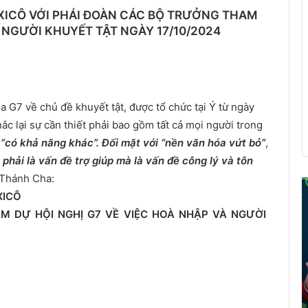
XICÔ VỚI PHÁI ĐOÀN CÁC BỘ TRƯỞNG THAM
À NGƯỜI KHUYẾT TẬT NGÀY 17/10/2024
a G7 về chủ đề khuyết tật, được tổ chức tại Ý từ ngày
c lại sự cần thiết phải bao gồm tất cả mọi người trong
c
“có khả năng khác”. Đối mặt với “nền văn hóa vứt bỏ”
,
phải là vấn đề trợ giúp mà là vấn đề công lý và tôn
 Thánh Cha:
XICÔ
ể
M DỰ HỘI NGHỊ G7 VỀ VIỆC HOÀ NHẬP VÀ NGƯỜI
i
á
o
d
â
n