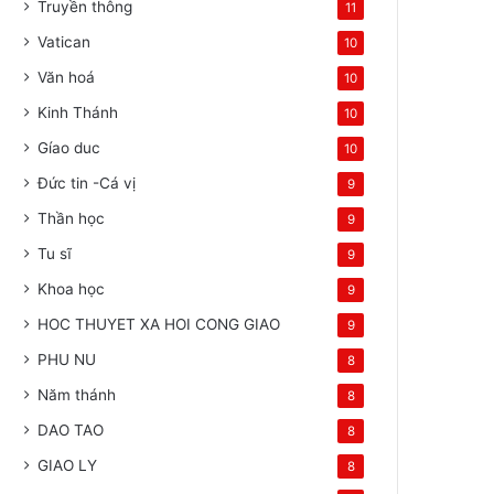
Truyền thông
11
Vatican
10
Văn hoá
10
Kinh Thánh
10
Gíao duc
10
Đức tin -Cá vị
9
Thần học
9
Tu sĩ
9
Khoa học
9
HOC THUYET XA HOI CONG GIAO
9
PHU NU
8
Năm thánh
8
DAO TAO
8
GIAO LY
8