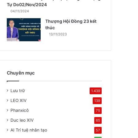
Tự Do02/Nov/2024
04/11/2024
Thượng Hội Đồng 23 kết
thúc
13/11/2023
Chuyên mục
Lưu trữ
1.439
LEO XIV
139
Phanxicô
75
Duc leo XIV
65
AI Trí tuệ nhân tạo
57