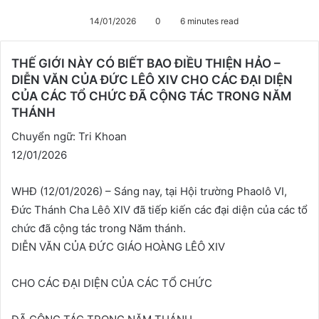
14/01/2026
0
6 minutes read
THẾ GIỚI NÀY CÓ BIẾT BAO ĐIỀU THIỆN HẢO –
DIỄN VĂN CỦA ĐỨC LÊÔ XIV CHO CÁC ĐẠI DIỆN
CỦA CÁC TỔ CHỨC ĐÃ CỘNG TÁC TRONG NĂM
THÁNH
Chuyển ngữ: Tri Khoan
12/01/2026
WHĐ (12/01/2026) – Sáng nay, tại Hội trường Phaolô VI,
Đức Thánh Cha Lêô XIV đã tiếp kiến các đại diện của các tổ
chức đã cộng tác trong Năm thánh.
DIỄN VĂN CỦA ĐỨC GIÁO HOÀNG LÊÔ XIV
CHO CÁC ĐẠI DIỆN CỦA CÁC TỔ CHỨC