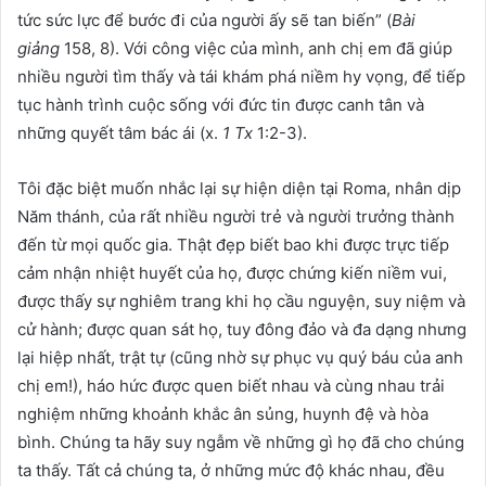
tức sức lực để bước đi của người ấy sẽ tan biến” (
Bài
giảng
158, 8). Với công việc của mình, anh chị em đã giúp
nhiều người tìm thấy và tái khám phá niềm hy vọng, để tiếp
tục hành trình cuộc sống với đức tin được canh tân và
những quyết tâm bác ái (x.
1 Tx
1:2-3).
Tôi đặc biệt muốn nhắc lại sự hiện diện tại Roma, nhân dịp
Năm thánh, của rất nhiều người trẻ và người trưởng thành
đến từ mọi quốc gia. Thật đẹp biết bao khi được trực tiếp
cảm nhận nhiệt huyết của họ, được chứng kiến niềm vui,
được thấy sự nghiêm trang khi họ cầu nguyện, suy niệm và
cử hành; được quan sát họ, tuy đông đảo và đa dạng nhưng
lại hiệp nhất, trật tự (cũng nhờ sự phục vụ quý báu của anh
chị em!), háo hức được quen biết nhau và cùng nhau trải
nghiệm những khoảnh khắc ân sủng, huynh đệ và hòa
bình. Chúng ta hãy suy ngẫm về những gì họ đã cho chúng
ta thấy. Tất cả chúng ta, ở những mức độ khác nhau, đều