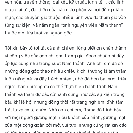
văn hóa, truyền thông, đại kết, kỹ thuật, kinh tế –, các linh
mục giải tội, đại diện của các giáo phận và hội đồng giám
mục, các chuyên gia thuộc nhiều lãnh vực đã tham gia vào
từng sự kiện, và năm ngàn “tình nguyện viên Năm thánh”
thuộc mọi lứa tuổi và nguồn gốc.
Tôi xin bày tỏ tới tất cả anh chị em lòng biết ơn chân thành
vì công việc của anh chị em, trong giai đoạn chuẩn bị đầy
áp lực cũng như trong suốt Năm thánh. Anh chị em đã có
những đóng góp theo nhiều chiều kích, thường là âm thầm,
luôn nặng nề và đầy trách nhiệm, nhờ đó hơn ba mươi triệu
người hành hương đã có thể thực hiện hành trình Năm
thánh và tham dự các cử hành cũng như các sự kiện trong
bầu khí lễ hội nhưng đồng thời rất trang nghiêm, tĩnh tâm,
trật tự và có tổ chức. Nhờ anh chị em, Roma đã trình bày
với mọi người gương mặt hiếu khách của mình, gương mặt
của một cộng đoàn cởi mở, vui tươi nhưng cũng rất kín đáo
và tôn trọng, giúp mọi người sống khoảnh khắc đức tin