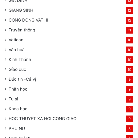
GIA DINH
13
GIANG SINH
12
CONG DONG VAT. II
12
Truyền thông
11
Vatican
10
Văn hoá
10
Kinh Thánh
10
Gíao duc
10
Đức tin -Cá vị
9
Thần học
9
Tu sĩ
9
Khoa học
9
HOC THUYET XA HOI CONG GIAO
9
PHU NU
8