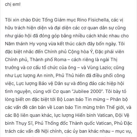
chị em!
Tôi xin chào Đức Tổng Giám mục Rino Fisichella, các vị
hữu trách hiện diện và đại diện các cơ quan dân sự cũng
như giáo hội đã đóng góp bằng nhiều cách khác nhau cho
Năm thánh Hy vọng vừa kết thúc cách đây bốn ngày. Tôi
đặc biệt nhắc đến Chính phủ Cộng hòa Ý, Đặc phái viên
Chính phủ, Thành phố Roma – cách riêng là ngài Thị
trưởng và cơ cấu tổ chức của ông – và Vùng Lazio; cũng
như Lực lượng An ninh, Phủ Thủ hiến đã điều phối công
việc, Lực lượng Bảo vệ Dân sự và đông đảo các hiệp hội
tình nguyện, cùng với Cơ quan “Jubilee 2000”. Tôi bày tỏ
lòng biết ơn đặc biệt tới Bộ Loan báo Tin mừng – Phân bộ
các vấn đề căn bản về Loan báo Tin mừng trên Thế giới, và
các Bộ liên quan khác, lực lượng Hiến binh Vatican, Đội Vệ
binh Thụy Sĩ, Phủ Thống đốc Thành quốc Vatican, Phủ Đặc
trách các vấn đề Nội chính, các ủy ban khác nhau – mục vụ,