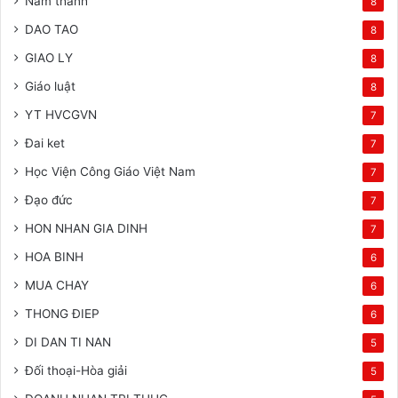
Năm thánh
8
DAO TAO
8
GIAO LY
8
Giáo luật
8
YT HVCGVN
7
Đai ket
7
Học Viện Công Giáo Việt Nam
7
Đạo đức
7
HON NHAN GIA DINH
7
HOA BINH
6
MUA CHAY
6
THONG ĐIEP
6
DI DAN TI NAN
5
Đối thoại-Hòa giải
5