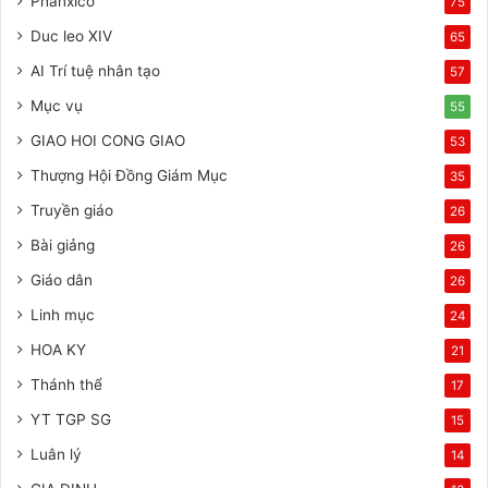
Phanxicô
75
Duc leo XIV
65
AI Trí tuệ nhân tạo
57
Mục vụ
55
GIAO HOI CONG GIAO
53
Thượng Hội Đồng Giám Mục
35
Truyền giáo
26
Bài giảng
26
Giáo dân
26
Linh mục
24
HOA KY
21
Thánh thể
17
YT TGP SG
15
Luân lý
14