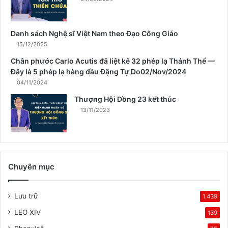
u
â
n
Danh sách Nghệ sĩ Việt Nam theo Đạo Công Giáo
15/12/2025
Chân phước Carlo Acutis đã liệt kê 32 phép lạ Thánh Thể —
Đây là 5 phép lạ hàng đầu Đặng Tự Do02/Nov/2024
04/11/2024
Thượng Hội Đồng 23 kết thúc
13/11/2023
Chuyên mục
Lưu trữ
1.439
LEO XIV
139