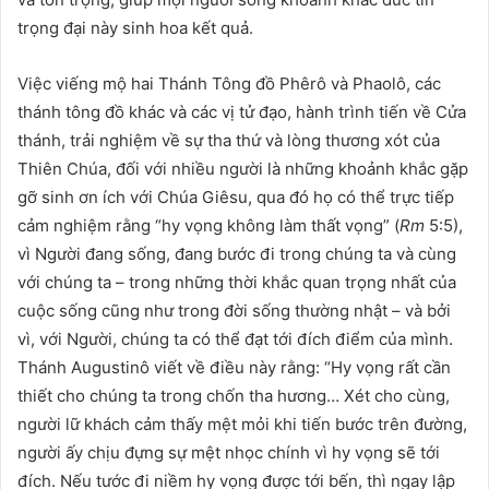
trọng đại này sinh hoa kết quả.
Việc viếng mộ hai Thánh Tông đồ Phêrô và Phaolô, các
thánh tông đồ khác và các vị tử đạo, hành trình tiến về Cửa
thánh, trải nghiệm về sự tha thứ và lòng thương xót của
Thiên Chúa, đối với nhiều người là những khoảnh khắc gặp
gỡ sinh ơn ích với Chúa Giêsu, qua đó họ có thể trực tiếp
cảm nghiệm rằng “hy vọng không làm thất vọng” (
Rm
5:5),
vì Người đang sống, đang bước đi trong chúng ta và cùng
với chúng ta – trong những thời khắc quan trọng nhất của
cuộc sống cũng như trong đời sống thường nhật – và bởi
vì, với Người, chúng ta có thể đạt tới đích điểm của mình.
Thánh Augustinô viết về điều này rằng: “Hy vọng rất cần
thiết cho chúng ta trong chốn tha hương… Xét cho cùng,
người lữ khách cảm thấy mệt mỏi khi tiến bước trên đường,
người ấy chịu đựng sự mệt nhọc chính vì hy vọng sẽ tới
đích. Nếu tước đi niềm hy vọng được tới bến, thì ngay lập