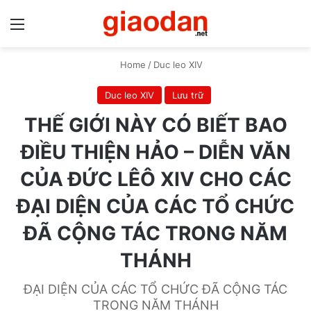
Menu
S
Home
/
Duc leo XIV
Duc leo XIV
Lưu trữ
THẾ GIỚI NÀY CÓ BIẾT BAO
ĐIỀU THIỆN HẢO – DIỄN VĂN
CỦA ĐỨC LÊÔ XIV CHO CÁC
ĐẠI DIỆN CỦA CÁC TỔ CHỨC
ĐÃ CỘNG TÁC TRONG NĂM
THÁNH
ĐẠI DIỆN CỦA CÁC TỔ CHỨC ĐÃ CỘNG TÁC
TRONG NĂM THÁNH