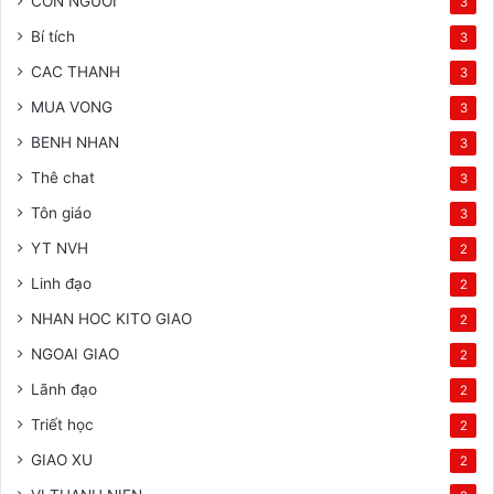
CON NGUOI
3
Bí tích
3
CAC THANH
3
MUA VONG
3
BENH NHAN
3
Thê chat
3
Tôn giáo
3
YT NVH
2
Linh đạo
2
NHAN HOC KITO GIAO
2
NGOAI GIAO
2
Lãnh đạo
2
Triết học
2
GIAO XU
2