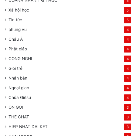
DOANH NHAN TRI THUC
5
Xã hội học
5
Tin tức
5
phung vu
4
Châu Á
4
Phật giáo
4
CONG NGHI
4
Gioi trẻ
4
Nhân bản
4
Ngoại giao
4
Chúa Giêsu
4
ON GOI
3
THE CHAT
3
HIEP NHAT DAI KET
3