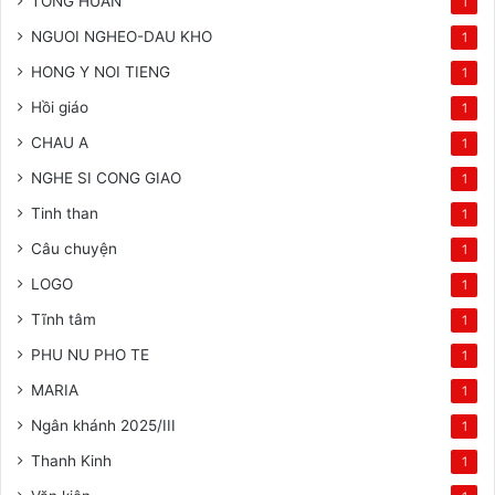
TONG HUAN
1
NGUOI NGHEO-DAU KHO
1
HONG Y NOI TIENG
1
Hồi giáo
1
CHAU A
1
NGHE SI CONG GIAO
1
Tinh than
1
Câu chuyện
1
LOGO
1
Tĩnh tâm
1
PHU NU PHO TE
1
MARIA
1
Ngân khánh 2025/III
1
Thanh Kinh
1