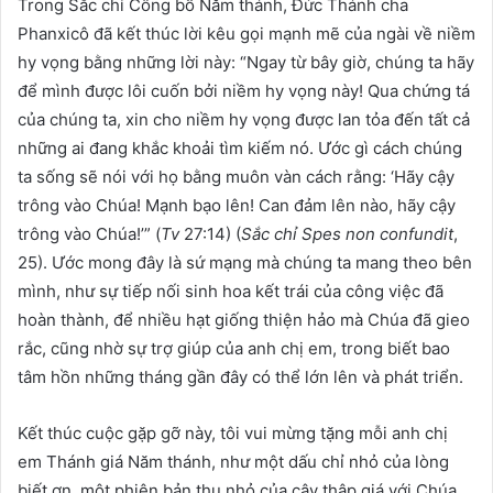
Trong Sắc chỉ Công bố Năm thánh, Đức Thánh cha
Phanxicô đã kết thúc lời kêu gọi mạnh mẽ của ngài về niềm
hy vọng bằng những lời này: “Ngay từ bây giờ, chúng ta hãy
để mình được lôi cuốn bởi niềm hy vọng này! Qua chứng tá
của chúng ta, xin cho niềm hy vọng được lan tỏa đến tất cả
những ai đang khắc khoải tìm kiếm nó. Ước gì cách chúng
ta sống sẽ nói với họ bằng muôn vàn cách rằng: ‘Hãy cậy
trông vào Chúa! Mạnh bạo lên! Can đảm lên nào, hãy cậy
trông vào Chúa!’” (
Tv
27:14) (
Sắc chỉ Spes non confundit
,
25). Ước mong đây là sứ mạng mà chúng ta mang theo bên
mình, như sự tiếp nối sinh hoa kết trái của công việc đã
hoàn thành, để nhiều hạt giống thiện hảo mà Chúa đã gieo
rắc, cũng nhờ sự trợ giúp của anh chị em, trong biết bao
tâm hồn những tháng gần đây có thể lớn lên và phát triển.
Kết thúc cuộc gặp gỡ này, tôi vui mừng tặng mỗi anh chị
em Thánh giá Năm thánh, như một dấu chỉ nhỏ của lòng
biết ơn, một phiên bản thu nhỏ của cây thập giá với Chúa