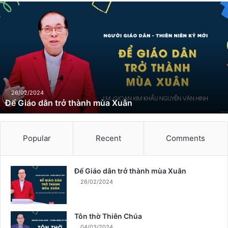
Đ
ể
G
i
á
o
d
â
n
26/02/2024
Để Giáo dân trở thành mùa Xuân
t
r
ở
t
Popular
Recent
Comments
h
à
n
Để Giáo dân trở thành mùa Xuân
h
26/02/2024
m
ù
a
Tôn thờ Thiên Chúa
X
04/03/2024