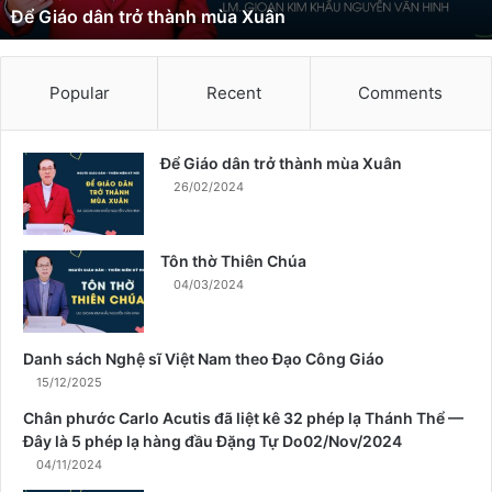
Để Giáo dân trở thành mùa Xuân
t
r
ở
t
Popular
Recent
Comments
h
à
n
Để Giáo dân trở thành mùa Xuân
h
26/02/2024
m
ù
a
Tôn thờ Thiên Chúa
X
04/03/2024
u
â
n
Danh sách Nghệ sĩ Việt Nam theo Đạo Công Giáo
15/12/2025
Chân phước Carlo Acutis đã liệt kê 32 phép lạ Thánh Thể —
Đây là 5 phép lạ hàng đầu Đặng Tự Do02/Nov/2024
04/11/2024