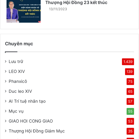
Thượng Hội Đồng 23 kết thúc
13/11/2023
Chuyên mục
Lưu trữ
1.439
LEO XIV
139
Phanxicô
75
Duc leo XIV
65
AI Trí tuệ nhân tạo
57
Mục vụ
55
GIAO HOI CONG GIAO
53
Thượng Hội Đồng Giám Mục
35