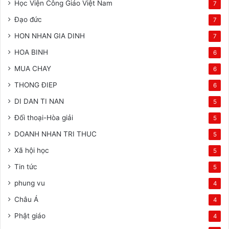
Học Viện Công Giáo Việt Nam
7
Đạo đức
7
HON NHAN GIA DINH
7
HOA BINH
6
MUA CHAY
6
THONG ĐIEP
6
DI DAN TI NAN
5
Đối thoại-Hòa giải
5
DOANH NHAN TRI THUC
5
Xã hội học
5
Tin tức
5
phung vu
4
Châu Á
4
Phật giáo
4