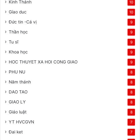
Kinh Thánh
10
Gíao duc
10
Đức tin -Cá vị
9
Thần học
9
Tu sĩ
9
Khoa học
9
HOC THUYET XA HOI CONG GIAO
9
PHU NU
8
Năm thánh
8
DAO TAO
8
GIAO LY
8
Giáo luật
8
YT HVCGVN
7
Đai ket
7