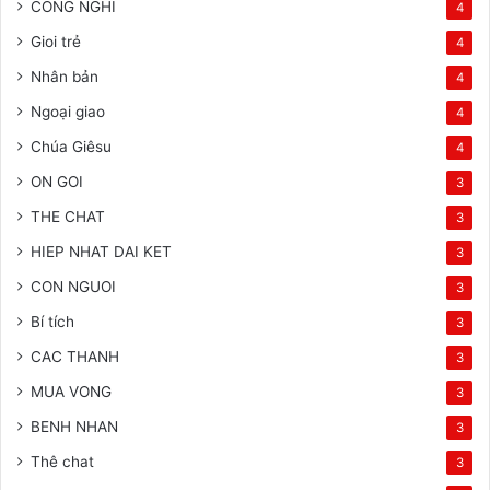
CONG NGHI
4
Gioi trẻ
4
Nhân bản
4
Ngoại giao
4
Chúa Giêsu
4
ON GOI
3
THE CHAT
3
HIEP NHAT DAI KET
3
CON NGUOI
3
Bí tích
3
CAC THANH
3
MUA VONG
3
BENH NHAN
3
Thê chat
3