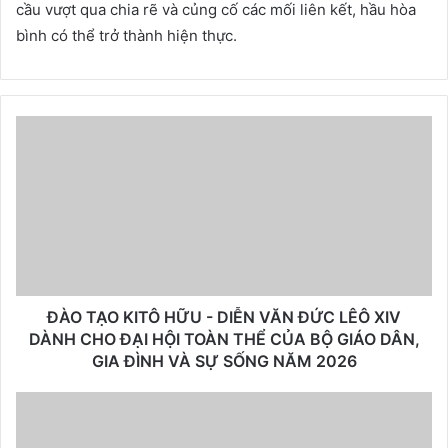
cầu vượt qua chia rẽ và củng cố các mối liên kết, hầu hòa
bình có thể trở thành hiện thực.
ĐÀO TẠO KITÔ HỮU - DIỄN VĂN ĐỨC LÊÔ XIV
DÀNH CHO ĐẠI HỘI TOÀN THỂ CỦA BỘ GIÁO DÂN,
GIA ĐÌNH VÀ SỰ SỐNG NĂM 2026