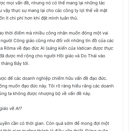
ợc mọi vấn đề, nhưng nó có thể mang lại những tác
ư vậy thực sự mang lại cho các công ty lợi thế về mặt
ốn ít chi phí hơn khi đặt mình tuân thủ.
vào thời điểm mà nhiều công nhân muốn đóng một vai
ới người Công giáo cũng như đối với những tín đồ của các
của Rôma về đạo đức AI (
sáng kiến
của Vatican được thực
 đã được mở rộng cho người Hồi giáo và Do Thái vào
tháng Bảy tới.
được để các doanh nghiệp chiếm hữu vấn đề đạo đức.
hông muốn đạo đức này. Tôi rõ ràng hiểu rằng các doanh
úng ta không được nhượng bộ về vấn đề này.
giáo về AI?
uyền cần có thời gian. Còn quá sớm để mong đợi một
t thời gian trưởng thành là điều cần thiết. Đừng quên