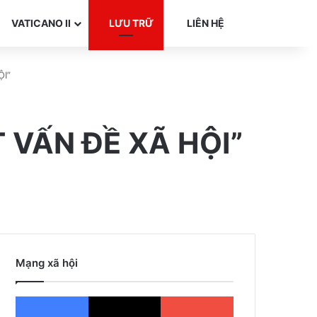
Search for
VATICANO II
LƯU TRỮ
LIÊN HỆ
I”
 VẤN ĐỀ XÃ HỘI”
Mạng xã hội