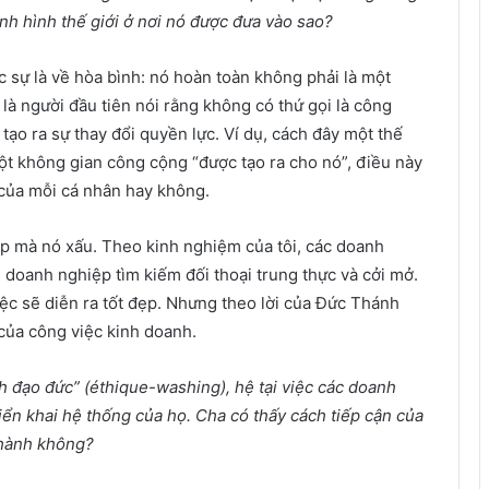
nh hình thế giới ở nơi nó được đưa vào sao?
c sự là về hòa bình: nó hoàn toàn không phải là một
 là người đầu tiên nói rằng không có thứ gọi là công
tạo ra sự thay đổi quyền lực. Ví dụ, cách đây một thế
 một không gian công cộng “được tạo ra cho nó”, điều này
ủa mỗi cá nhân hay không.
p mà nó xấu. Theo kinh nghiệm của tôi, các doanh
u doanh nghiệp tìm kiếm đối thoại trung thực và cởi mở.
ệc sẽ diễn ra tốt đẹp. Nhưng theo lời của Đức Thánh
 của công việc kinh doanh.
ch đạo đức” (éthique-washing), hệ tại việc các doanh
riển khai hệ thống của họ. Cha có thấy cách tiếp cận của
thành không?