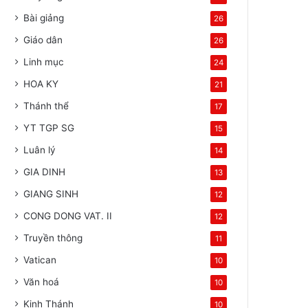
Bài giảng
26
Giáo dân
26
Linh mục
24
HOA KY
21
Thánh thể
17
YT TGP SG
15
Luân lý
14
GIA DINH
13
GIANG SINH
12
CONG DONG VAT. II
12
Truyền thông
11
Vatican
10
Văn hoá
10
Kinh Thánh
10