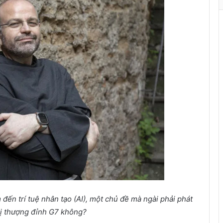
à
n
h
ù
a
X
u
â
n
ến trí tuệ nhân tạo (AI), một chủ đề mà ngài phải phát
hị thượng đỉnh G7 không?