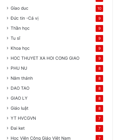
Gíao duc
10
Đức tin -Cá vị
9
Thần học
9
Tu sĩ
9
Khoa học
9
HOC THUYET XA HOI CONG GIAO
9
PHU NU
8
Năm thánh
8
DAO TAO
8
GIAO LY
8
Giáo luật
8
YT HVCGVN
7
Đai ket
7
Học Viện Công Giáo Việt Nam
7