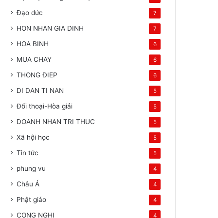
Đạo đức
7
HON NHAN GIA DINH
7
HOA BINH
6
MUA CHAY
6
THONG ĐIEP
6
DI DAN TI NAN
5
Đối thoại-Hòa giải
5
DOANH NHAN TRI THUC
5
Xã hội học
5
Tin tức
5
phung vu
4
Châu Á
4
Phật giáo
4
CONG NGHI
4