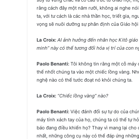
rằng cách đây một năm rưỡi, không ai nghe n
ta, với tư cách là các nhà thần học, triết gia, 
vọng sẽ nuôi dưỡng sự phân định của Giáo hội
La Croix:
AI ảnh hưởng đến nhân học Kitô giáo
minh” này có thể tương đối hóa vị trí của con n
Paolo Benanti:
Tôi không tin rằng một cỗ máy có
thể nhốt chúng ta vào một chiếc lồng vàng. N
nghệ nào có thể tước đoạt nó khỏi chúng ta.
La Croix:
“
Chiếc
lồng vàng”
nào
?
Paolo Benanti:
Việc đánh đổi sự tự do của chúng
máy tính xách tay của họ, chúng ta có thể tự h
báo đang điều khiển họ? Thay vì mang lại cho
nhất, những công cụ này có thể đáp ứng những