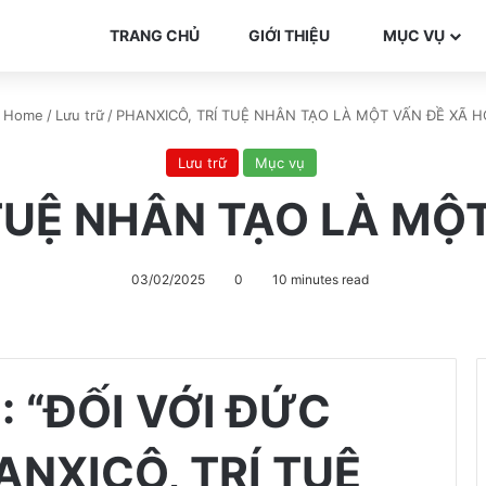
TRANG CHỦ
GIỚI THIỆU
MỤC VỤ
Home
/
Lưu trữ
/
PHANXICÔ, TRÍ TUỆ NHÂN TẠO LÀ MỘT VẤN ĐỀ XÃ HỘ
Lưu trữ
Mục vụ
TUỆ NHÂN TẠO LÀ MỘT
03/02/2025
0
10 minutes read
 “ĐỐI VỚI ĐỨC
NXICÔ, TRÍ TUỆ