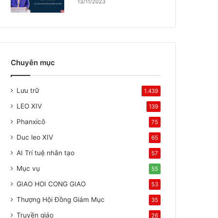
13/11/2023
Chuyên mục
Lưu trữ
1.439
LEO XIV
139
Phanxicô
75
Duc leo XIV
65
AI Trí tuệ nhân tạo
57
Mục vụ
55
GIAO HOI CONG GIAO
53
Thượng Hội Đồng Giám Mục
35
Truyền giáo
26