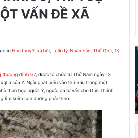
ỘT VẤN ĐỀ XÃ
ted in
Học thuyết xã hội
,
Luân lý
,
Nhân bản
,
Thế Giới
,
Tý
ể
i
ị thượng đỉnh G7
, được tổ chức từ Thứ Năm ngày 13
á
o
uglia của Ý. Ngài phát biểu vào thứ Sáu trong một
d
 nhà thần học người Ý, người đã tư vấn cho Đức Thánh
â
ng tìm kiếm con đường phải theo.
n
t
r
ở
t
h