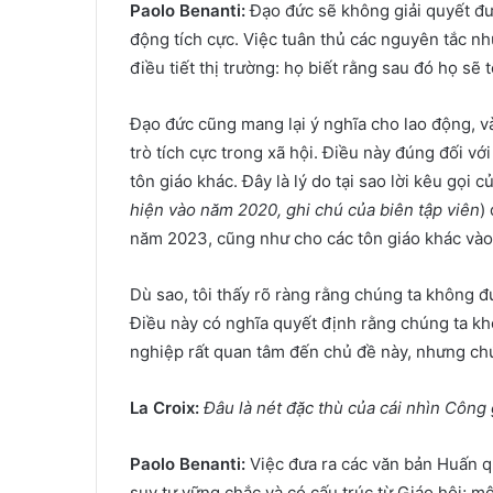
Paolo Benanti:
Đạo đức sẽ không giải quyết đư
động tích cực. Việc tuân thủ các nguyên tắc nh
điều tiết thị trường: họ biết rằng sau đó họ sẽ t
Đạo đức cũng mang lại ý nghĩa cho lao động, 
trò tích cực trong xã hội. Điều này đúng đối v
tôn giáo khác. Đây là lý do tại sao lời kêu gọi 
hiện vào năm 2020, ghi chú của biên tập viên
)
năm 2023, cũng như cho các tôn giáo khác vào 
Dù sao, tôi thấy rõ ràng rằng chúng ta không 
Điều này có nghĩa quyết định rằng chúng ta k
nghiệp rất quan tâm đến chủ đề này, nhưng ch
La Croix:
Đâu là nét đặc thù của cái nhìn Công 
Paolo Benanti:
Việc đưa ra các văn bản Huấn q
suy tư vững chắc và có cấu trúc từ Giáo hội; mộ