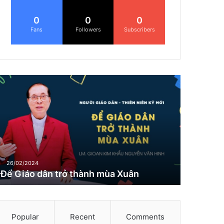
0
0
0
Fans
Followers
Subscribers
Đ
G
26/02/2024
Để Giáo dân trở thành mùa Xuân
Popular
Recent
Comments