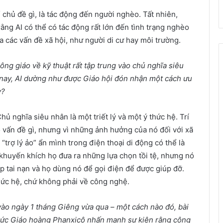
 chủ đề gì, là tác động đến người nghèo. Tất nhiên,
 rằng AI có thể có tác động rất lớn đến tình trạng nghèo
a các vấn đề xã hội, như người di cư hay môi trường.
ng giáo về kỹ thuật rất tập trung vào chủ nghĩa siêu
 nay, AI dường như được Giáo hội đón nhận một cách ưu
y?
hủ nghĩa siêu nhân là một triết lý và một ý thức hệ. Trí
 vấn đề gì, nhưng vì những ảnh hưởng của nó đối với xã
trợ lý ảo” ẩn mình trong điện thoại di động có thể là
ó khuyến khích họ đưa ra những lựa chọn tồi tệ, nhưng nó
p tai nạn và họ dùng nó để gọi điện để được giúp đỡ.
thức hệ, chứ không phải về công nghệ.
ào ngày 1 tháng Giêng vừa qua – một cách nào đó, bài
, Đức Giáo hoàng Phanxicô nhấn mạnh sự kiện rằng công