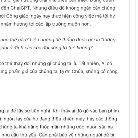
ói đến ChatGPT. Nhưng điều đó không ngăn cản chúng
người Công giáo, ngày nay thực hiện công việc mà tôi hy
 nhằm hướng tới các lập trường muộn hơn.
 như thế nào? Liệu những hệ thống được gọi là “thông
gười ở đỉnh cao của đời sống trí tuệ không?
 thể thay đổi những gì chúng ta là. Tất nhiên, AI có
hưng phẩm giá của chúng ta, tạ ơn Chúa, không có công
 ta để lấy sự tiện nghi. Khi thấy ai đó gõ vào bàn phím
ỏi: ngón tay của họ đang điều khiển máy, hay các thông
 chúng ta khả năng thỏa mãn những ước muốn sâu xa
 nhu cầu thứ yếu. Cần phải bảo vệ những người dễ bị