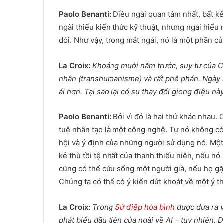
Paolo Benanti:
Điều ngài quan tâm nhất, bất kể
ngài thiếu kiến ​​thức kỹ thuật, nhưng ngài hiểu
đói. Như vậy, trong mắt ngài, nó là một phần củ
La Croix:
Khoảng mười năm trước, suy tư của Cô
nhân (
transhumanisme)
và rất phê phán. Ngày
ái hơn. Tại sao lại có sự thay đổi giọng điệu nà
Paolo Benanti:
Bởi vì đó là hai thứ khác nhau. C
tuệ nhân tạo là một công nghệ. Tự nó không có
hội và ý định của những người sử dụng nó. Một “
kẻ thù tồi tệ nhất của thanh thiếu niên, nếu n
cũng có thể cứu sống một người già, nếu họ gặ
Chúng ta có thể có ý kiến dứt khoát về một ý 
La Croix:
Trong
Sứ điệp hòa bình
được đưa ra v
phát biểu đầu tiên của ngài về AI – tuy nhiên