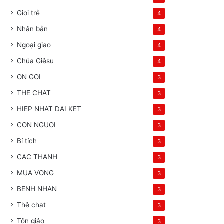
Gioi trẻ
4
Nhân bản
4
Ngoại giao
4
Chúa Giêsu
4
ON GOI
3
THE CHAT
3
HIEP NHAT DAI KET
3
CON NGUOI
3
Bí tích
3
CAC THANH
3
MUA VONG
3
BENH NHAN
3
Thê chat
3
Tôn giáo
3