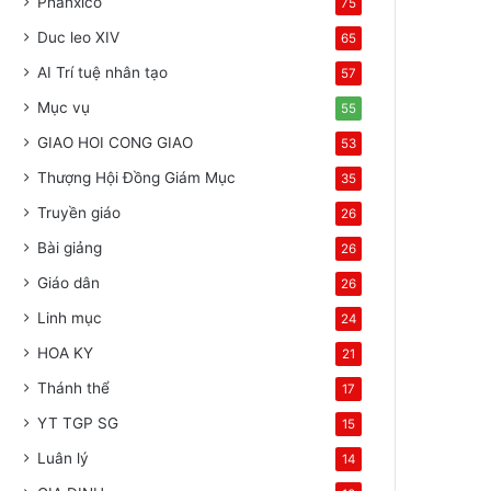
Phanxicô
75
Duc leo XIV
65
AI Trí tuệ nhân tạo
57
Mục vụ
55
GIAO HOI CONG GIAO
53
Thượng Hội Đồng Giám Mục
35
Truyền giáo
26
Bài giảng
26
Giáo dân
26
Linh mục
24
HOA KY
21
Thánh thể
17
YT TGP SG
15
Luân lý
14