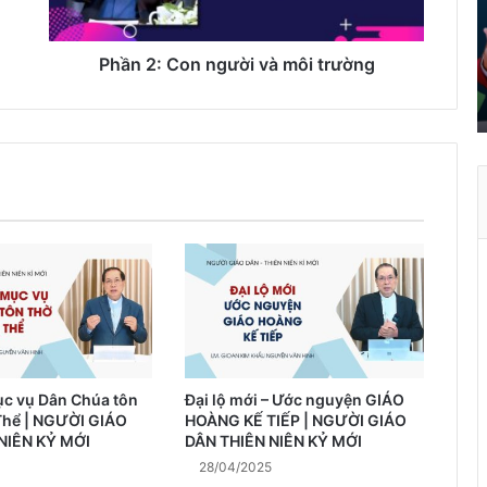
o
d
Phần 2: Con người và môi trường
â
n
t
r
ở
t
h
à
n
h
ù
a
X
u
ục vụ Dân Chúa tôn
Đại lộ mới – Ước nguyện GIÁO
â
Thể | NGƯỜI GIÁO
HOÀNG KẾ TIẾP | NGƯỜI GIÁO
n
NIÊN KỶ MỚI
DÂN THIÊN NIÊN KỶ MỚI
28/04/2025