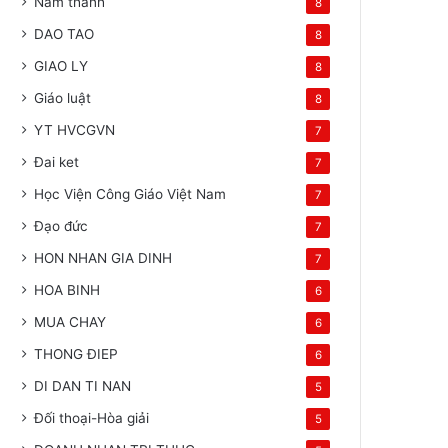
Năm thánh
8
DAO TAO
8
GIAO LY
8
Giáo luật
8
YT HVCGVN
7
Đai ket
7
Học Viện Công Giáo Việt Nam
7
Đạo đức
7
HON NHAN GIA DINH
7
HOA BINH
6
MUA CHAY
6
THONG ĐIEP
6
DI DAN TI NAN
5
Đối thoại-Hòa giải
5