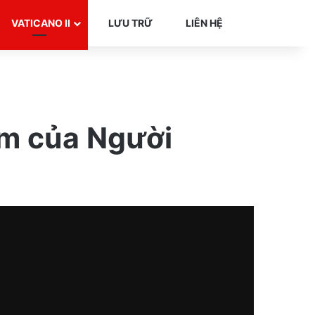
Search for
VATICANO II
LƯU TRỮ
LIÊN HỆ
âm của Người