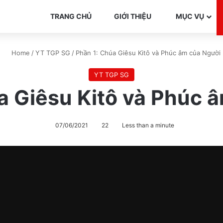
TRANG CHỦ
GIỚI THIỆU
MỤC VỤ
Home
/
YT TGP SG
/
Phần 1: Chúa Giêsu Kitô và Phúc âm của Người
YT TGP SG
a Giêsu Kitô và Phúc 
07/06/2021
22
Less than a minute