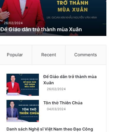
26/02/2024
Để Giáo dân trở thành mùa Xuân
Popular
Recent
Comments
Để Giáo dân trở thành mùa
m
Xuân
26/02/2024
Tôn thờ Thiên Chúa
04/03/2024
Danh sách Nghệ sĩ Việt Nam theo Đạo Công