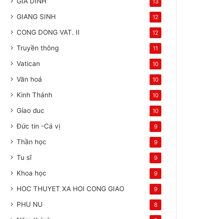
GIA DINH
13
GIANG SINH
12
CONG DONG VAT. II
12
Truyền thông
11
Vatican
10
Văn hoá
10
Kinh Thánh
10
Gíao duc
10
Đức tin -Cá vị
9
Thần học
9
Tu sĩ
9
Khoa học
9
HOC THUYET XA HOI CONG GIAO
9
PHU NU
8