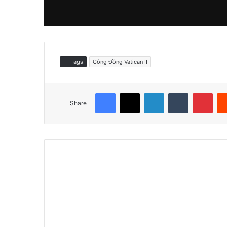
Tags
Công Đồng Vatican II
Facebook
X
LinkedIn
Tumblr
Pinterest
Share