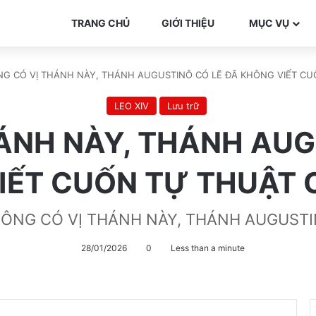
TRANG CHỦ
GIỚI THIỆU
MỤC VỤ
G CÓ VỊ THÁNH NÀY, THÁNH AUGUSTINÔ CÓ LẼ ĐÃ KHÔNG VIẾT C
LEO XIV
Lưu trữ
ÁNH NÀY, THÁNH AUG
IẾT CUỐN TỰ THUẬT 
ÔNG CÓ VỊ THÁNH NÀY, THÁNH AUGUST
28/01/2026
0
Less than a minute