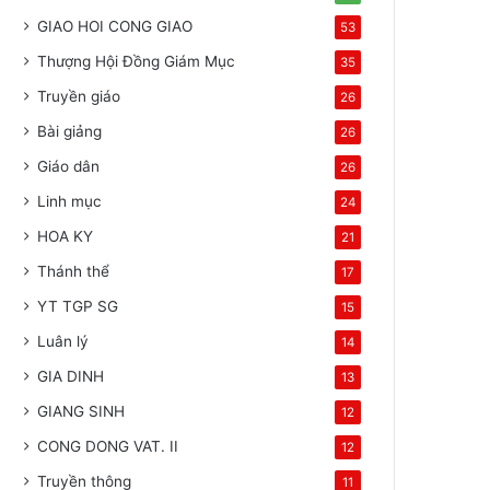
GIAO HOI CONG GIAO
53
Thượng Hội Đồng Giám Mục
35
Truyền giáo
26
Bài giảng
26
Giáo dân
26
Linh mục
24
HOA KY
21
Thánh thể
17
YT TGP SG
15
Luân lý
14
GIA DINH
13
GIANG SINH
12
CONG DONG VAT. II
12
Truyền thông
11