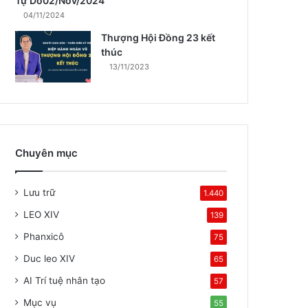
Tự Do02/Nov/2024
04/11/2024
Thượng Hội Đồng 23 kết
thúc
13/11/2023
Chuyên mục
Lưu trữ
1.440
LEO XIV
139
Phanxicô
75
Duc leo XIV
65
AI Trí tuệ nhân tạo
57
Mục vụ
55