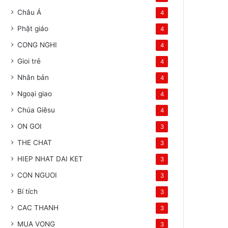
Châu Á
4
Phật giáo
4
CONG NGHI
4
Gioi trẻ
4
Nhân bản
4
Ngoại giao
4
Chúa Giêsu
4
ON GOI
3
THE CHAT
3
HIEP NHAT DAI KET
3
CON NGUOI
3
Bí tích
3
CAC THANH
3
MUA VONG
3