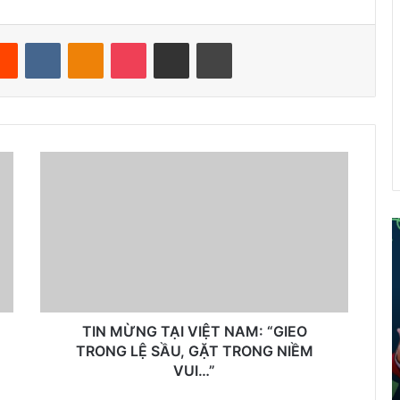
Reddit
VKontakte
Odnoklassniki
Pocket
Share via Email
Print
ể
i
á
o
TIN MỪNG TẠI VIỆT NAM: “GIEO
d
TRONG LỆ SẦU, GẶT TRONG NIỀM
â
VUI…”
n
t