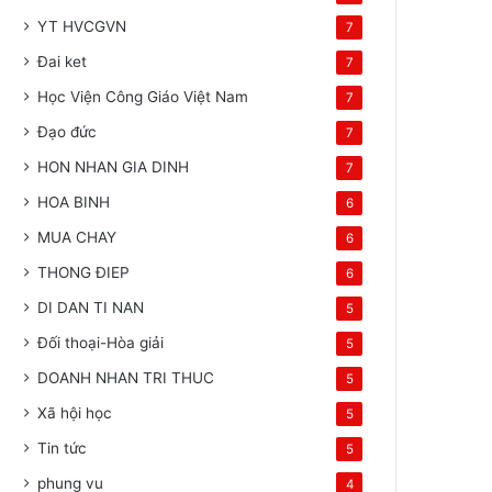
YT HVCGVN
7
Đai ket
7
Học Viện Công Giáo Việt Nam
7
Đạo đức
7
HON NHAN GIA DINH
7
HOA BINH
6
MUA CHAY
6
THONG ĐIEP
6
DI DAN TI NAN
5
Đối thoại-Hòa giải
5
DOANH NHAN TRI THUC
5
Xã hội học
5
Tin tức
5
phung vu
4