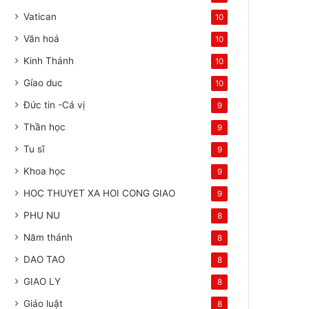
Vatican
10
Văn hoá
10
Kinh Thánh
10
Gíao duc
10
Đức tin -Cá vị
9
Thần học
9
Tu sĩ
9
Khoa học
9
HOC THUYET XA HOI CONG GIAO
9
PHU NU
8
Năm thánh
8
DAO TAO
8
GIAO LY
8
Giáo luật
8