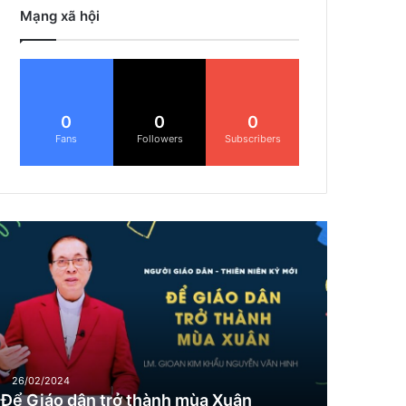
Mạng xã hội
0
0
0
Fans
Followers
Subscribers
Đ
G
26/02/2024
Để Giáo dân trở thành mùa Xuân