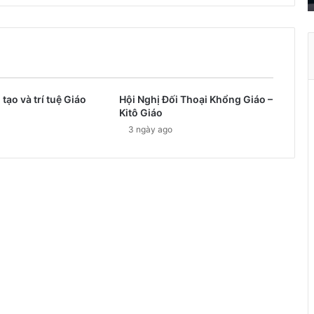
r
ở
t
h
à
n
 tạo và trí tuệ Giáo
Hội Nghị Đối Thoại Khổng Giáo –
h
Kitô Giáo
ù
3 ngày ago
a
X
u
â
n