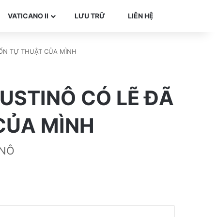
Search for
VATICANO II
LƯU TRỮ
LIÊN HỆ
UỐN TỰ THUẬT CỦA MÌNH
USTINÔ CÓ LẼ ĐÃ
CỦA MÌNH
INÔ