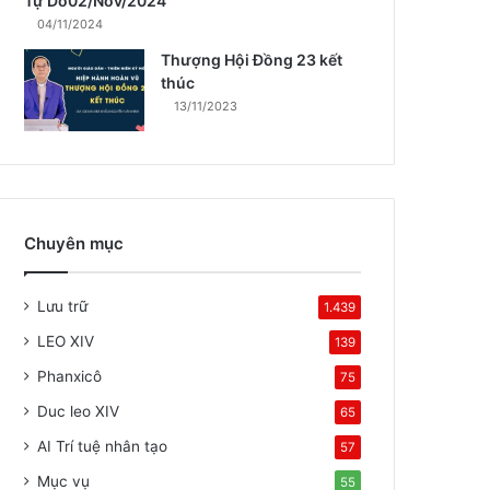
Tự Do02/Nov/2024
04/11/2024
Thượng Hội Đồng 23 kết
thúc
13/11/2023
Chuyên mục
Lưu trữ
1.439
LEO XIV
139
Phanxicô
75
Duc leo XIV
65
AI Trí tuệ nhân tạo
57
Mục vụ
55