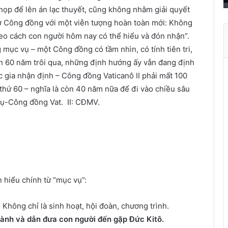
r
họp để lên án lạc thuyết, cũng không nhằm giải quyết
ở
ở Công đồng với một viễn tượng hoàn toàn mới: Không
t
theo cách con người hôm nay có thể hiểu và đón nhận”.
h
g mục vụ – một Công đồng có tầm nhìn, có tính tiên tri,
à
Hơn 60 năm trôi qua, những định hướng ấy vẫn đang định
n
h
c gia nhận định – Công đồng Vaticanô II phải mất 100
hứ 60 – nghĩa là còn 40 năm nữa để đi vào chiều sâu
ù
 vụ-Công đồng Vat. II: CĐMV.
a
X
u
â
n
n hiểu chính từ “mục vụ”:
 Không chỉ là sinh hoạt, hội đoàn, chương trình.
 hành và dẫn đưa con người đến gặp Đức Kitô.