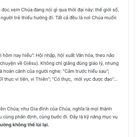
 đọc xem Chúa đang nói gì qua thời đại này: thế giới số,
a, người trẻ thiếu hướng đi. Tất cả đều là nơi Chúa muốn
 hôm nay hiểu”: Hội nhập, hội xuất Văn hóa, theo não
 chuyện về Giêsu). Không chỉ giảng đúng giáo lý, nhưng
à hoàn cảnh của người nghe: “Cảm trước hiểu sau”;
“Dĩ thực vi tiên, vi Thiên”; “Có thực, mới vực được đạo”…
iên Chúa; như Gia đình của Chúa, nghĩa là mọi thành
ều cùng phân định, cùng bước đi. Đây là kỹ năng mục vụ
ường không thể lùi lại.