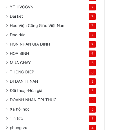
YT HVCGVN
7
Đai ket
7
Học Viện Công Giáo Việt Nam
7
Đạo đức
7
HON NHAN GIA DINH
7
HOA BINH
6
MUA CHAY
6
THONG ĐIEP
6
DI DAN TI NAN
5
Đối thoại-Hòa giải
5
DOANH NHAN TRI THUC
5
Xã hội học
5
Tin tức
5
phung vu
4