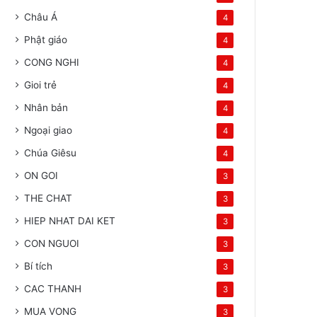
Châu Á
4
Phật giáo
4
CONG NGHI
4
Gioi trẻ
4
Nhân bản
4
Ngoại giao
4
Chúa Giêsu
4
ON GOI
3
THE CHAT
3
HIEP NHAT DAI KET
3
CON NGUOI
3
Bí tích
3
CAC THANH
3
MUA VONG
3