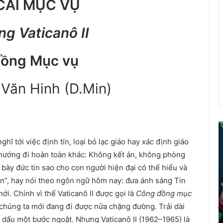
CẢI MỤC VỤ
g Vaticanô II
ồng Mục vụ
Văn Hinh (D.Min)
ể
ĩ tới việc định tín, loại bỏ lạc giáo hay xác định giáo
 hướng đi hoàn toàn khác: Không kết án, không phòng
i
h bày đức tin sao cho con người hiện đại có thể hiểu và
á
o
ân”, hay nói theo ngôn ngữ hôm nay: đưa ánh sáng Tin
d
i. Chính vì thế Vaticanô II được gọi là
Công đồng mục
â
húng ta mới đang đi được nửa chặng đường. Trải dài
n
 dấu một bước ngoặt. Nhưng Vaticanô II (1962–1965) là
t