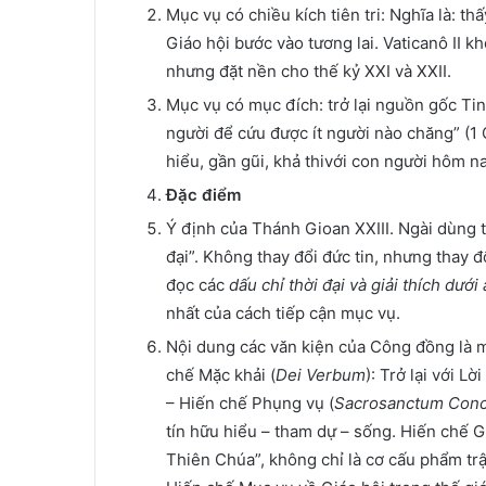
Mục vụ có chiều kích tiên tri: Nghĩa là: th
Giáo hội bước vào tương lai. Vaticanô II kh
nhưng đặt nền cho thế kỷ XXI và XXII.
Mục vụ có mục đích: trở lại nguồn gốc Ti
người để cứu được ít người nào chăng” (1 
hiểu, gần gũi, khả thivới con người hôm na
Đặc điểm
Ý định của Thánh Gioan XXIII. Ngài dùng t
đại”. Không thay đổi đức tin, nhưng thay đ
đọc các
dấu chỉ thời đại và giải thích dướ
nhất của cách tiếp cận mục vụ.
Nội dung các văn kiện của Công đồng là m
chế Mặc khải (
Dei Verbum
): Trở lại với L
– Hiến chế Phụng vụ (
Sacrosanctum Conc
tín hữu hiểu – tham dự – sống. Hiến chế Gi
Thiên Chúa”, không chỉ là cơ cấu phẩm trậ