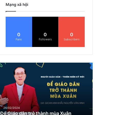
Mạng xã hội
0
0
0
Fans
Followers
Subscribers
Đ
G
26/02/2024
Để Giáo dân trở thành mùa Xuân