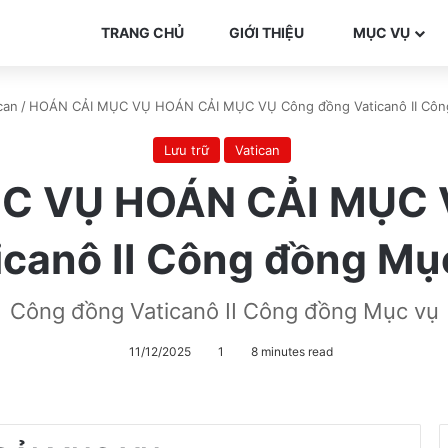
TRANG CHỦ
GIỚI THIỆU
MỤC VỤ
can
/
HOÁN CẢI MỤC VỤ HOÁN CẢI MỤC VỤ Công đồng Vaticanô II Côn
Lưu trữ
Vatican
C VỤ HOÁN CẢI MỤC 
icanô II Công đồng Mụ
Công đồng Vaticanô II Công đồng Mục vụ
11/12/2025
1
8 minutes read