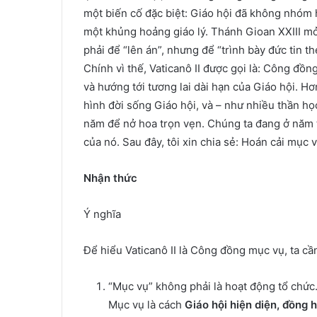
một biến cố đặc biệt: Giáo hội đã không nhóm 
một khủng hoảng giáo lý. Thánh Gioan XXIII m
phải để “lên án”, nhưng để “trình bày đức tin 
Chính vì thế, Vaticanô II được gọi là: Công đồn
và hướng tới tương lai dài hạn của Giáo hội. 
hình đời sống Giáo hội, và – như nhiều thần họ
năm để nở hoa trọn vẹn. Chúng ta đang ở năm t
của nó. Sau đây, tôi xin chia sẻ: Hoán cải mục
Nhận thức
Ý nghĩa
Để hiểu Vaticanô II là Công đồng mục vụ, ta cầ
“Mục vụ” không phải là hoạt động tổ chức.
Mục vụ là cách
Giáo hội hiện diện, đồng