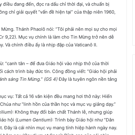
ấy điều đang đến, đọc ra dấu chỉ thời đại, và chuẩn bị
ông chỉ giải quyết “vấn đề hiện tại” của thập niên 1960,
n Mừng. Thánh Phaolô nói: “Tôi phải nên mọi sự cho mọi
Cr 9,22). Mục vụ chính là làm cho Tin Mừng trở nên dễ
y. Và chính điều ấy là nhịp đập của Vaticanô II.
ừ: “canh tân – để đưa Giáo hội vào nhịp thở của thời
ổi cách trình bày đức tin. Công đồng viết: “Giáo hội phải
i ánh sáng Tin Mừng.
”
(GS 4)
Đây là tuyên ngôn nền tảng
ục vụ: Tất cả 16 văn kiện đều mang hơi thở này: Hiến
ời Chúa như “linh hồn của thần học và mục vụ giảng dạy.”
ilium
): Không thay đổi bản chất Thánh lễ, nhưng giúp
áo hội (
Lumen Gentium
): Trình bày Giáo hội như “Dân
t. Đây là cái nhìn mục vụ mang tính hiệp hành ngày nay.