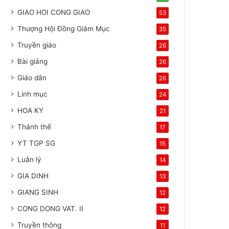
GIAO HOI CONG GIAO
53
Thượng Hội Đồng Giám Mục
35
Truyền giáo
26
Bài giảng
26
Giáo dân
26
Linh mục
24
HOA KY
21
Thánh thể
17
YT TGP SG
15
Luân lý
14
GIA DINH
13
GIANG SINH
12
CONG DONG VAT. II
12
Truyền thông
11