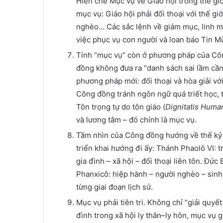
Hiến chế Mục vụ về Giáo hội trong thế giớ
mục vụ: Giáo hội phải đối thoại với thế giới
nghèo… Các sắc lệnh về giám mục, linh mục
việc phục vụ con người và loan báo Tin M
Tính “mục vụ” còn ở phương pháp của Công
đồng không đưa ra “danh sách sai lầm cần
phương pháp mới: đối thoại và hòa giải vớ
Công đồng tránh ngôn ngữ quá triết học,
Tôn trọng tự do tôn giáo (
Dignitatis Huma
và lương tâm – đó chính là mục vụ.
Tầm nhìn của Công đồng hướng về thế kỷ 
triển khai hướng đi ấy: Thánh Phaolô VI: t
gia đình – xã hội – đối thoại liên tôn. Đức
Phanxicô: hiệp hành – người nghèo – sinh 
từng giai đoạn lịch sử.
Mục vụ phải tiên tri. Không chỉ “giải quyế
đình trong xã hội ly thân–ly hôn, mục vụ 