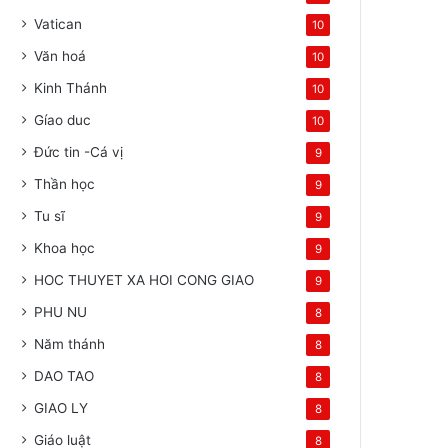
Vatican
10
Văn hoá
10
Kinh Thánh
10
Gíao duc
10
Đức tin -Cá vị
9
Thần học
9
Tu sĩ
9
Khoa học
9
HOC THUYET XA HOI CONG GIAO
9
PHU NU
8
Năm thánh
8
DAO TAO
8
GIAO LY
8
Giáo luật
8