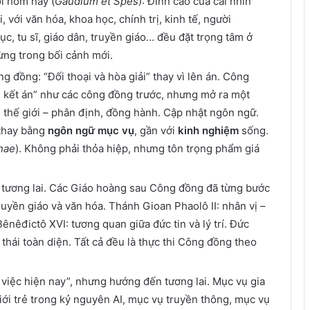
i hôm nay (
Gaudium et Spes
): Đỉnh cao của cái nhìn
, với văn hóa, khoa học, chính trị, kinh tế, người
, tu sĩ, giáo dân, truyền giáo… đều đặt trọng tâm ở
ừng trong bối cảnh mới.
 đồng: “Đối thoại và hòa giải” thay vì lên án. Công
 kết án” như các công đồng trước, nhưng mở ra một
i thế giới – phân định, đồng hành. Cập nhật ngôn ngữ.
 thay bằng
ngôn ngữ mục vụ
, gần với
kinh nghiệm
sống.
nae
). Không phải thỏa hiệp, nhưng tôn trọng phẩm giá
tương lai. Các Giáo hoàng sau Công đồng đã từng bước
ruyền giáo và văn hóa. Thánh Gioan Phaolô II: nhân vị –
 Bênêđictô XVI: tương quan giữa đức tin và lý trí. Đức
thái toàn diện. Tất cả đều là thực thi Công đồng theo
t việc hiện nay”, nhưng hướng đến tương lai. Mục vụ gia
giới trẻ trong kỷ nguyên AI, mục vụ truyền thông, mục vụ