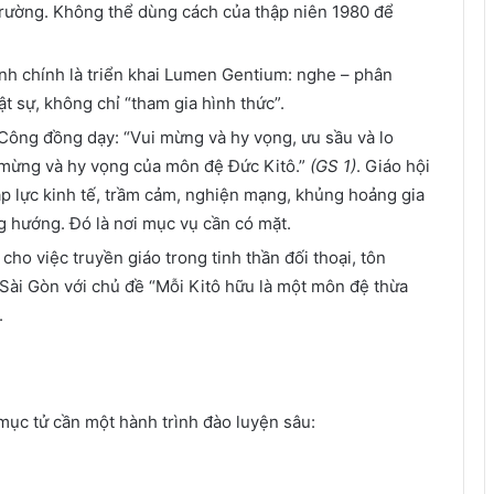
trường. Không thể dùng cách của thập niên 1980 để
ành chính là triển khai Lumen Gentium: nghe – phân
t sự, không chỉ “tham gia hình thức”.
Công đồng dạy: “Vui mừng và hy vọng, ưu sầu và lo
 mừng và hy vọng của môn đệ Đức Kitô.”
(GS 1)
. Giáo hội
áp lực kinh tế, trầm cảm, nghiện mạng, khủng hoảng gia
g hướng. Đó là nơi mục vụ cần có mặt.
ho việc truyền giáo trong tinh thần đối thoại, tôn
 Sài Gòn với chủ đề “Mỗi Kitô hữu là một môn đệ thừa
.
mục tử cần một hành trình đào luyện sâu: