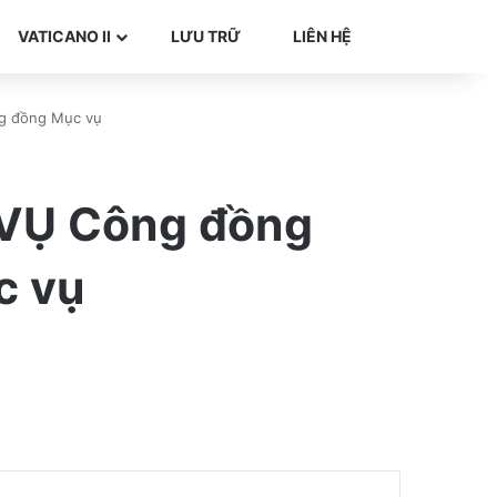
Search for
VATICANO II
LƯU TRỮ
LIÊN HỆ
g đồng Mục vụ
VỤ Công đồng
c vụ