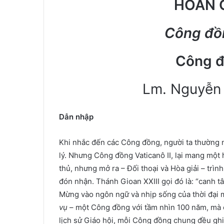
HOÁN 
Công đồn
Công đ
Lm. Nguyễn 
Dẫn nhập
Khi nhắc đến các Công đồng, người ta thường ngh
lý. Nhưng Công đồng Vaticanô II, lại mang một
thủ, nhưng mở ra – Đối thoại và Hòa giải – trìn
đón nhận. Thánh Gioan XXIII gọi đó là: “canh t
Mừng vào ngôn ngữ và nhịp sống của thời đại mớ
vụ
– một Công đồng với tầm nhìn 100 năm, mà c
lịch sử Giáo hội, mỗi Công đồng chung đều ghi