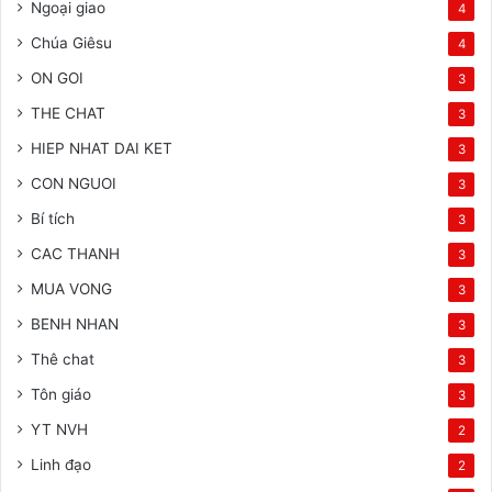
Ngoại giao
4
Chúa Giêsu
4
ON GOI
3
THE CHAT
3
HIEP NHAT DAI KET
3
CON NGUOI
3
Bí tích
3
CAC THANH
3
MUA VONG
3
BENH NHAN
3
Thê chat
3
Tôn giáo
3
YT NVH
2
Linh đạo
2