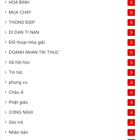
HOA BINH
6
MUA CHAY
6
THONG ĐIEP
6
DI DAN TI NAN
5
Đối thoại-Hòa giải
5
DOANH NHAN TRI THUC
5
Xã hội học
5
Tin tức
5
phung vu
4
Châu Á
4
Phật giáo
4
CONG NGHI
4
Gioi trẻ
4
Nhân bản
4