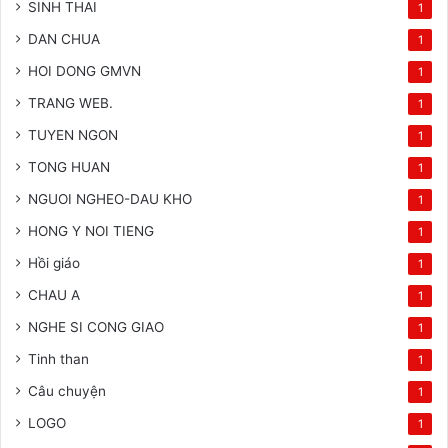
SINH THAI
1
DAN CHUA
1
HOI DONG GMVN
1
TRANG WEB.
1
TUYEN NGON
1
TONG HUAN
1
NGUOI NGHEO-DAU KHO
1
HONG Y NOI TIENG
1
Hồi giáo
1
CHAU A
1
NGHE SI CONG GIAO
1
Tinh than
1
Câu chuyện
1
LOGO
1