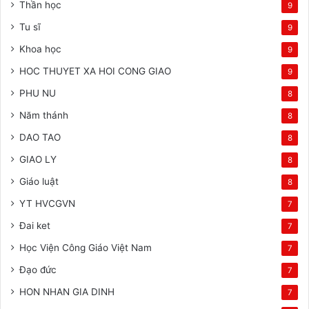
Thần học
9
Tu sĩ
9
Khoa học
9
HOC THUYET XA HOI CONG GIAO
9
PHU NU
8
Năm thánh
8
DAO TAO
8
GIAO LY
8
Giáo luật
8
YT HVCGVN
7
Đai ket
7
Học Viện Công Giáo Việt Nam
7
Đạo đức
7
HON NHAN GIA DINH
7