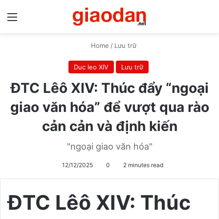
Menu
S
Home
/
Lưu trữ
Duc leo XIV
Lưu trữ
ĐTC Lêô XIV: Thúc đẩy “ngoại
giao văn hóa” để vượt qua rào
cản cản và định kiến
"ngoại giao văn hóa"
12/12/2025
0
2 minutes read
ĐTC Lêô XIV: Thúc