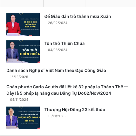
h
à
n
Để Giáo dân trở thành mùa Xuân
h
26/02/2024
m
ù
a
Tôn thờ Thiên Chúa
X
04/03/2024
u
â
n
Danh sách Nghệ sĩ Việt Nam theo Đạo Công Giáo
15/12/2025
Chân phước Carlo Acutis đã liệt kê 32 phép lạ Thánh Thể —
Đây là 5 phép lạ hàng đầu Đặng Tự Do02/Nov/2024
04/11/2024
Thượng Hội Đồng 23 kết thúc
13/11/2023