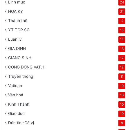
Linh mục
24
HOA KY
21
Thánh thể
17
YT TGP SG
15
Luân lý
14
GIA DINH
13
GIANG SINH
12
CONG DONG VAT. II
12
Truyền thông
11
Vatican
10
Văn hoá
10
Kinh Thánh
10
Gíao duc
10
Đức tin -Cá vị
9