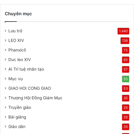
Chuyên mục
Lưu trữ
1.440
LEO XIV
139
Phanxicô
75
Duc leo XIV
65
AI Trí tuệ nhân tạo
57
Mục vụ
55
GIAO HOI CONG GIAO
53
Thượng Hội Đồng Giám Mục
35
Truyền giáo
26
Bài giảng
26
Giáo dân
26