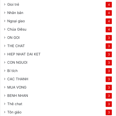
Gioi trẻ
4
Nhân bản
4
Ngoại giao
4
Chúa Giêsu
4
ON GOI
3
THE CHAT
3
HIEP NHAT DAI KET
3
CON NGUOI
3
Bí tích
3
CAC THANH
3
MUA VONG
3
BENH NHAN
3
Thê chat
3
Tôn giáo
3