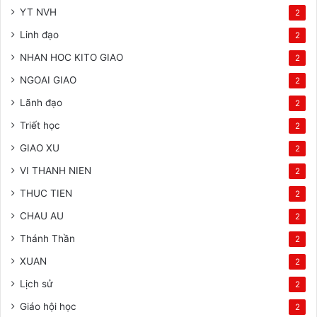
YT NVH
2
Linh đạo
2
NHAN HOC KITO GIAO
2
NGOAI GIAO
2
Lãnh đạo
2
Triết học
2
GIAO XU
2
VI THANH NIEN
2
THUC TIEN
2
CHAU AU
2
Thánh Thần
2
XUAN
2
Lịch sử
2
Giáo hội học
2