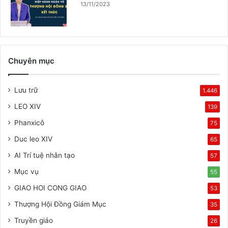
13/11/2023
Chuyên mục
Lưu trữ
1.446
LEO XIV
139
Phanxicô
75
Duc leo XIV
65
AI Trí tuệ nhân tạo
57
Mục vụ
55
GIAO HOI CONG GIAO
53
Thượng Hội Đồng Giám Mục
35
Truyền giáo
26