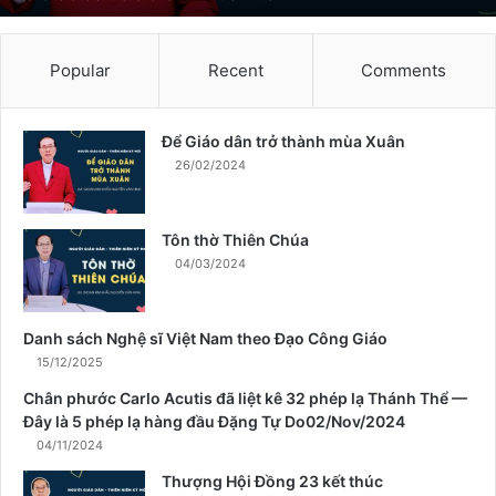
r
ở
t
Popular
Recent
Comments
h
à
n
Để Giáo dân trở thành mùa Xuân
h
26/02/2024
m
ù
a
Tôn thờ Thiên Chúa
X
04/03/2024
u
â
n
Danh sách Nghệ sĩ Việt Nam theo Đạo Công Giáo
15/12/2025
Chân phước Carlo Acutis đã liệt kê 32 phép lạ Thánh Thể —
Đây là 5 phép lạ hàng đầu Đặng Tự Do02/Nov/2024
04/11/2024
Thượng Hội Đồng 23 kết thúc