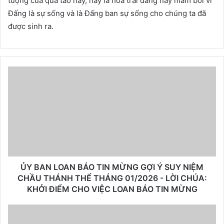
tượng của quả táo này, nay là hoa trái đang nảy mầm bởi vì
Đấng là sự sống và là Đấng ban sự sống cho chúng ta đã
được sinh ra.
ỦY BAN LOAN BÁO TIN MỪNG GỢI Ý SUY NIỆM
CHẦU THÁNH THỂ THÁNG 01/2026 - LỜI CHÚA:
KHỞI ĐIỂM CHO VIỆC LOAN BÁO TIN MỪNG