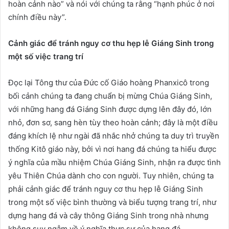
hoàn cảnh nào” và nói với chúng ta rằng “hạnh phúc ở nơi
chính điều này”.
Cảnh giác để tránh nguy cơ thu hẹp lễ Giáng Sinh trong
một số việc trang trí
Đọc lại Tông thư của Đức cố Giáo hoàng Phanxicô trong
bối cảnh chúng ta đang chuẩn bị mừng Chúa Giáng Sinh,
với những hang đá Giáng Sinh được dựng lên đây đó, lớn
nhỏ, đơn sơ, sang hèn tùy theo hoàn cảnh; đây là một điều
đáng khích lệ như ngài đã nhắc nhở chúng ta duy trì truyền
thống Kitô giáo này, bởi vì nơi hang đá chúng ta hiểu được
ý nghĩa của mầu nhiệm Chúa Giáng Sinh, nhận ra được tình
yêu Thiên Chúa dành cho con người. Tuy nhiên, chúng ta
phải cảnh giác để tránh nguy cơ thu hẹp lễ Giáng Sinh
trong một số việc bình thường và biểu tượng trang trí, như
dựng hang đá và cây thông Giáng Sinh trong nhà nhưng
không suy ngẫm về ý nghĩa thực sự của hang đá.