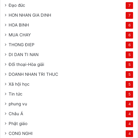
Đạo đức
7
HON NHAN GIA DINH
7
HOA BINH
6
MUA CHAY
6
THONG ĐIEP
6
DI DAN TI NAN
5
Đối thoại-Hòa giải
5
DOANH NHAN TRI THUC
5
Xã hội học
5
Tin tức
5
phung vu
4
Châu Á
4
Phật giáo
4
CONG NGHI
4