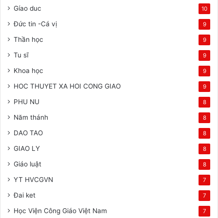
Gíao duc
10
Đức tin -Cá vị
9
Thần học
9
Tu sĩ
9
Khoa học
9
HOC THUYET XA HOI CONG GIAO
9
PHU NU
8
Năm thánh
8
DAO TAO
8
GIAO LY
8
Giáo luật
8
YT HVCGVN
7
Đai ket
7
Học Viện Công Giáo Việt Nam
7