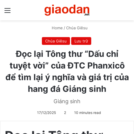
Menu
S
Home
/
Chúa Giêsu
Chúa Giêsu
Lưu trữ
Đọc lại Tông thư “Dấu chỉ
tuyệt vời” của ĐTC Phanxicô
để tìm lại ý nghĩa và giá trị của
hang đá Giáng sinh
Giáng sinh
17/12/2025
2
10 minutes read