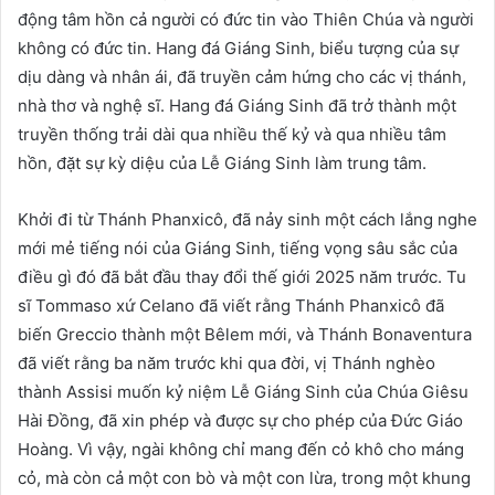
động tâm hồn cả người có đức tin vào Thiên Chúa và người
không có đức tin. Hang đá Giáng Sinh, biểu tượng của sự
dịu dàng và nhân ái, đã truyền cảm hứng cho các vị thánh,
nhà thơ và nghệ sĩ. Hang đá Giáng Sinh đã trở thành một
truyền thống trải dài qua nhiều thế kỷ và qua nhiều tâm
hồn, đặt sự kỳ diệu của Lễ Giáng Sinh làm trung tâm.
Khởi đi từ Thánh Phanxicô, đã nảy sinh một cách lắng nghe
mới mẻ tiếng nói của Giáng Sinh, tiếng vọng sâu sắc của
điều gì đó đã bắt đầu thay đổi thế giới 2025 năm trước. Tu
sĩ Tommaso xứ Celano đã viết rằng Thánh Phanxicô đã
biến Greccio thành một Bêlem mới, và Thánh Bonaventura
đã viết rằng ba năm trước khi qua đời, vị Thánh nghèo
thành Assisi muốn kỷ niệm Lễ Giáng Sinh của Chúa Giêsu
Hài Đồng, đã xin phép và được sự cho phép của Đức Giáo
Hoàng. Vì vậy, ngài không chỉ mang đến cỏ khô cho máng
cỏ, mà còn cả một con bò và một con lừa, trong một khung