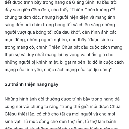
tiết được trình bày trong hang đá Giáng Sinh: từ bầu trời
đầy sao giữa đêm đen, cho thấy “Thiên Chúa không để
chúng ta đơn độc, nhưng Người hiện diện và mang ánh
sáng đến nơi chìm trong bóng tối và chiếu sáng những
người vượt qua bóng tối của đau khổ”, đến hình ảnh các
mục đồng, những người nghèo, cho thấy “được sinh ra
trong máng cỏ, chính Thiên Chúa bắt đầu cuộc cách mạng
thực sự và duy nhất mang lại hy vọng và phẩm giá cho
những người bị khinh miệt, bị gạt ra bên lề: đó là cuộc cách
mạng của tình yêu, cuộc cách mạng của sự dịu dàng”.
Sự thánh thiện hàng ngày
Những hình ảnh đời thường được trình bày trong hang đá
cũng nói với chúng ta rằng “trong thế giới mới được Chúa
Giêsu thiết lập, có chỗ cho tất cả mọi người và cho mọi
sinh vật. Từ mục đồng cho đến thợ rèn, từ thợ làm bánh
đến nhạc sĩ, từ những người phụ nữ mang bình nước cho