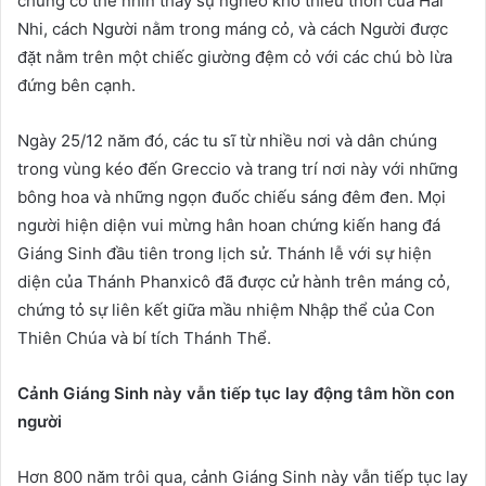
chúng có thể nhìn thấy sự nghèo khó thiếu thốn của Hài
Nhi, cách Người nằm trong máng cỏ, và cách Người được
đặt nằm trên một chiếc giường đệm cỏ với các chú bò lừa
đứng bên cạnh.
Ngày 25/12 năm đó, các tu sĩ từ nhiều nơi và dân chúng
trong vùng kéo đến Greccio và trang trí nơi này với những
bông hoa và những ngọn đuốc chiếu sáng đêm đen. Mọi
người hiện diện vui mừng hân hoan chứng kiến hang đá
Giáng Sinh đầu tiên trong lịch sử. Thánh lễ với sự hiện
diện của Thánh Phanxicô đã được cử hành trên máng cỏ,
chứng tỏ sự liên kết giữa mầu nhiệm Nhập thể của Con
Thiên Chúa và bí tích Thánh Thể.
Cảnh Giáng Sinh này vẫn tiếp tục lay động tâm hồn con
người
Hơn 800 năm trôi qua, cảnh Giáng Sinh này vẫn tiếp tục lay