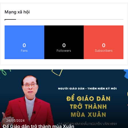
Mạng xã hội
0
0
0
Fans
Followers
Subscribers
Đ
ể
G
i
á
o
d
â
n
26/02/2024
Để Giáo dân trở thành mùa Xuân
t