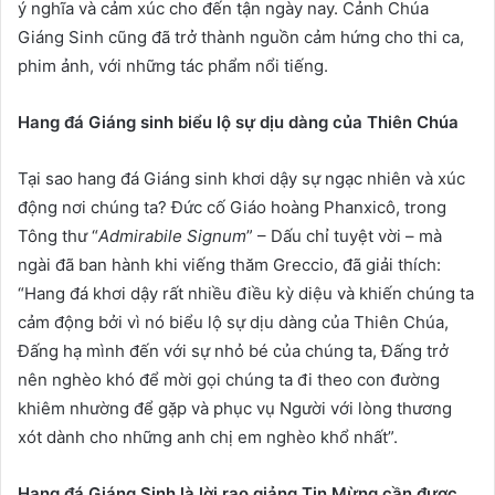
ý nghĩa và cảm xúc cho đến tận ngày nay. Cảnh Chúa
Giáng Sinh cũng đã trở thành nguồn cảm hứng cho thi ca,
phim ảnh, với những tác phẩm nổi tiếng.
Hang đá Giáng sinh biểu lộ sự dịu dàng của Thiên Chúa
Tại sao hang đá Giáng sinh khơi dậy sự ngạc nhiên và xúc
động nơi chúng ta? Đức cố Giáo hoàng Phanxicô, trong
Tông thư “
Admirabile Signum
” – Dấu chỉ tuyệt vời – mà
ngài đã ban hành khi viếng thăm Greccio, đã giải thích:
“Hang đá khơi dậy rất nhiều điều kỳ diệu và khiến chúng ta
cảm động bởi vì nó biểu lộ sự dịu dàng của Thiên Chúa,
Đấng hạ mình đến với sự nhỏ bé của chúng ta, Đấng trở
nên nghèo khó để mời gọi chúng ta đi theo con đường
khiêm nhường để gặp và phục vụ Người với lòng thương
xót dành cho những anh chị em nghèo khổ nhất”.
Hang đá Giáng Sinh là lời rao giảng Tin Mừng cần được