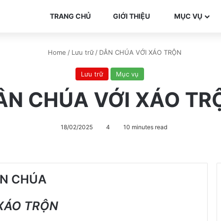
TRANG CHỦ
GIỚI THIỆU
MỤC VỤ
Home
/
Lưu trữ
/
DÂN CHÚA VỚI XÁO TRỘN
Lưu trữ
Mục vụ
ÂN CHÚA VỚI XÁO TR
18/02/2025
4
10 minutes read
N
CHÚA
 XÁO TRỘN