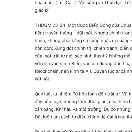
hòa mới: “Cả …Cả…”. “Ân sủng và Thực tại”. Lời C
giáo sĩ.
THĐGM 23-24: Một Cuộc Biến Động của Chúa T
tiến; truyền thống – đổi mới. Nhưng chính tron
hành, không phải bằng sự cứng nhắc mà bằng s
hỗn độn: Xung đột chính trị, chiến tranh, biến 
của một trật tự mới sắp hình thành? Những mô
với nền văn minh Biển, với con đường đối thoại 
(blockchain, nền kinh tế AI). Quyền lực từ cá 
kết nối.
Quy luật tự nhiên: Từ hỗn loạn đến trật tự. Vũ 
đầy hỗn loạn, nhưng theo thời gian, các thiên h
cân bằng. Khí hậu và môi trường: Dù có những 
Đất luôn tìm cách tự điều chỉnh để đạt trạng th
Quy luật lịch sử: Xung đột và hòa bình. Lịch s