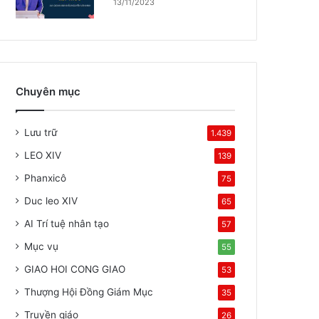
13/11/2023
Chuyên mục
Lưu trữ
1.439
LEO XIV
139
Phanxicô
75
Duc leo XIV
65
AI Trí tuệ nhân tạo
57
Mục vụ
55
GIAO HOI CONG GIAO
53
Thượng Hội Đồng Giám Mục
35
Truyền giáo
26