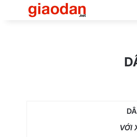
D
DÂ
V
ỚI