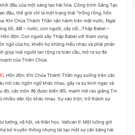
à
hởi đầu của một sáng tạo hài hòa. Công trình Sáng Tạo
n
an đầu, thế giới chỉ là một trạng thái “trống rỗng, hỗn
h
hòa: Khi Chúa Thánh Thần vận hành trên mặt nước, Ngài
ù
bóng tối, đất – nước, con người, cây cối…Tháp Babel –
a
. Hỗn độn: Con người xây Tháp Babel với tham vọng
X
n ngữ của họ, khiến họ không hiểu nhau và phải phân
u
nh giúp loài người lan rộng ra toàn cầu, mở ra sự đa
â
n
 hoạch của Thiên Chúa.
4]
. Hỗn độn: Khi Chúa Thánh Thần ngự xuống trên các
ầu nói các ngôn ngữ khác nhau, gây ra sự kinh ngạc và
au đó, các môn đệ được biến đổi, mạnh mẽ rao giảng Tin
 nhiều dân tộc khác nhau. Sự xáo trộn, trở thành sự
ư tưởng, xã hội, và thần học. Vatican II: Một luồng gió
á bỏ truyền thống nhưng tái tạo một sự cân bằng hài