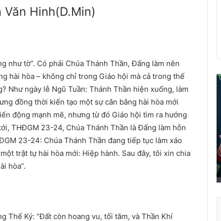
 Văn Hinh(D.Min)
ặng như tờ”. Có phải Chúa Thánh Thần, Đấng làm nên
ng hài hòa – không chỉ trong Giáo hội mà cả trong thế
ông? Như ngày lễ Ngũ Tuần: Thánh Thần hiện xuống, làm
ể
hưng đồng thời kiến tạo một sự cân bằng hài hòa mới
i
ỳ biến động mạnh mẽ, nhưng từ đó Giáo hội tìm ra hướng
á
i tới, THĐGM 23-24, Chúa Thánh Thần là Đấng làm hỗn
o
HĐGM 23-24: Chúa Thánh Thần đang tiếp tục làm xáo
d
â
một trật tự hài hòa mới: Hiệp hành. Sau đây, tôi xin chia
n
ài hòa”.
t
r
ở
t
h
 Thế Ký: “Đất còn hoang vu, tối tăm, và Thần Khí