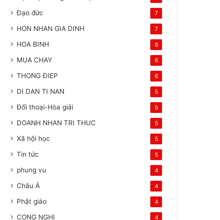
Đạo đức
7
HON NHAN GIA DINH
7
HOA BINH
6
MUA CHAY
6
THONG ĐIEP
6
DI DAN TI NAN
5
Đối thoại-Hòa giải
5
DOANH NHAN TRI THUC
5
Xã hội học
5
Tin tức
5
phung vu
4
Châu Á
4
Phật giáo
4
CONG NGHI
4