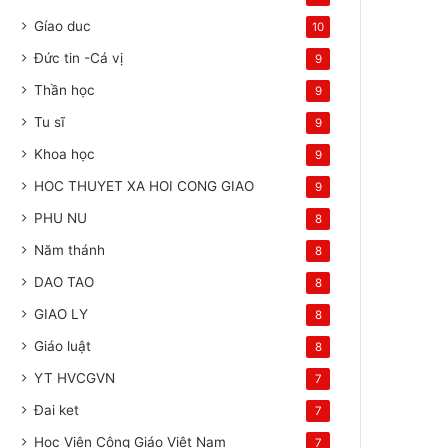
Gíao duc
10
Đức tin -Cá vị
9
Thần học
9
Tu sĩ
9
Khoa học
9
HOC THUYET XA HOI CONG GIAO
9
PHU NU
8
Năm thánh
8
DAO TAO
8
GIAO LY
8
Giáo luật
8
YT HVCGVN
7
Đai ket
7
Học Viện Công Giáo Việt Nam
7