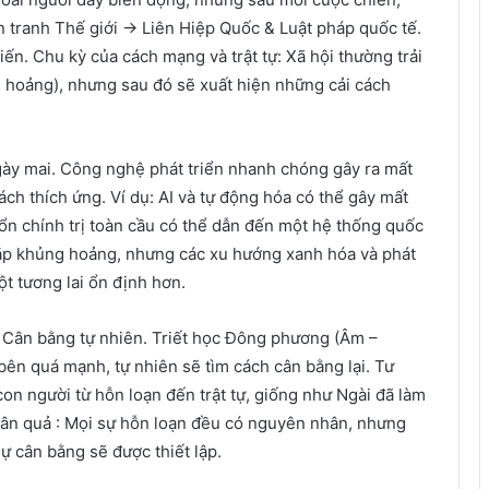
hiến tranh Thế giới → Liên Hiệp Quốc & Luật pháp quốc tế.
iến. Chu kỳ của cách mạng và trật tự: Xã hội thường trải
g hoảng), nhưng sau đó sẽ xuất hiện những cải cách
gày mai. Công nghệ phát triển nhanh chóng gây ra mất
ch thích ứng. Ví dụ: AI và tự động hóa có thể gây mất
 ổn chính trị toàn cầu có thể dẫn đến một hệ thống quốc
gặp khủng hoảng, nhưng các xu hướng xanh hóa và phát
t tương lai ổn định hơn.
 & Cân bằng tự nhiên. Triết học Đông phương (Âm –
bên quá mạnh, tự nhiên sẽ tìm cách cân bằng lại. Tư
n người từ hỗn loạn đến trật tự, giống như Ngài đã làm
nhân quả : Mọi sự hỗn loạn đều có nguyên nhân, nhưng
ự cân bằng sẽ được thiết lập.