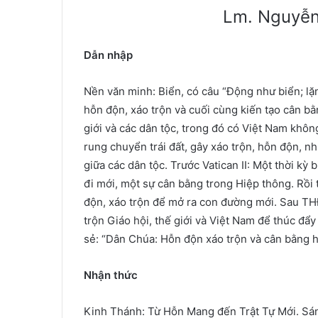
Lm. Nguyễn
Dẫn nhập
Nền văn minh: Biển, có câu “Động như biển; l
hỗn độn, xáo trộn và cuối cùng kiến tạo cân bằ
giới và các dân tộc, trong đó có Việt Nam kh
rung chuyển trái đất, gây xáo trộn, hỗn độn, n
giữa các dân tộc. Trước Vatican II: Một thời k
đi mới, một sự cân bằng trong Hiệp thông. Rồ
độn, xáo trộn để mở ra con đường mới. Sau T
trộn Giáo hội, thế giới và Việt Nam để thúc đẩy 
sẻ: “Dân Chúa: Hỗn độn xáo trộn và cân bằng h
Nhận thức
Kinh Thánh: Từ Hỗn Mang đến Trật Tự Mới. Sáng