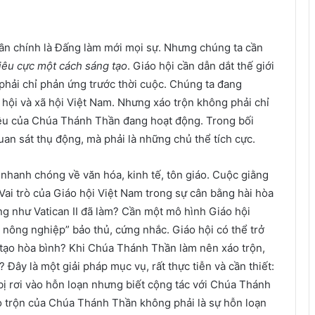
ần chính là Đấng làm mới mọi sự. Nhưng chúng ta cần
iêu cực một cách sáng tạo
. Giáo hội cần dẫn dắt thế giới
phải chỉ phản ứng trước thời cuộc. Chúng ta đang
 hội và xã hội Việt Nam. Nhưng xáo trộn không phải chỉ
iệu của Chúa Thánh Thần đang hoạt động. Trong bối
an sát thụ động, mà phải là những chủ thể tích cực.
 nhanh chóng về văn hóa, kinh tế, tôn giáo. Cuộc giằng
 Vai trò của Giáo hội Việt Nam trong sự cân bằng hài hòa
ong như Vatican II đã làm? Cần một mô hình Giáo hội
 nông nghiệp” bảo thủ, cứng nhắc. Giáo hội có thể trở
n tạo hòa bình? Khi Chúa Thánh Thần làm nên xáo trộn,
Đây là một giải pháp mục vụ, rất thực tiễn và cần thiết:
bị rơi vào hỗn loạn nhưng biết cộng tác với Chúa Thánh
áo trộn của Chúa Thánh Thần không phải là sự hỗn loạn