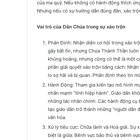
của ma quỷ. Nếu không có hành động thích ứng,
Nhưng nếu có sự hướng dẫn đúng đắn, xáo trộn 
Vai trò của Dân Chúa trong sự xáo trộn
Phân Định: Nhận diện cơ hội trong xáo trộ
gây bất ổn, nhưng Chúa Thánh Thần luôn l
khủng hoảng, nhưng cũng có thể là một cơ
phần giải quyết xáo trộn bằng cách: Nhận 
lo sợ hãi và bị quan. Phân định theo tin m
Hành Động: Tham gia kiến tạo mô hình m
nhấn mạnh “tính hiệp hành”. Giáo dân khô
những tác nhân chính. Các hành động cụ t
tạo giáo dân trở thành những “người dẫn đ
văn hóa.
Xử lý tiêu cực: Chữa lành và Hoà giải. Sự
biệt là giữa: Bênh vực bảo thủ và bênh vực