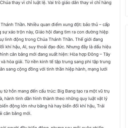
húa thay vì chỉ luật lệ. Vai trò giáo dân thay vì chỉ hàng
hánh Thần. Nhiều quan điểm xung đột: bảo thủ – cấp
g sự xáo trộn này, Giáo hội đang tìm ra con đường hiệp
ự linh động trong Chúa Thánh Thần. Thế giới đang
đổi khí hậu, AI, suy thoái đạo đức. Nhưng đây là dấu hiệu
 hình cân bằng mới đang xuất hiện: Hòa hợp Đông – Tây
và hòa giải. Từ nền kinh tế tập trung sang phi tập trung
nhân sang cộng đồng với tinh thần hiệp hành, mạng lưới
trụ từ hỗn mang đến cấu trúc: Big Bang tạo ra một vũ trụ
à, hành tinh dần hình thành theo những quy luật vật lý
biến động lớn như băng hà hay biến đổi khí hậu, Trái
ái cân bằng mới.
ử loài người đầy biến động, nhưng sau mỗi cuộc chiến,