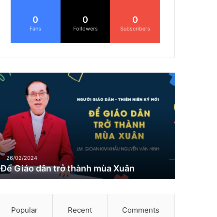
0
0
0
Fans
Followers
Subscribers
Đ
G
26/02/2024
Để Giáo dân trở thành mùa Xuân
Popular
Recent
Comments