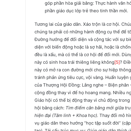
góp phần hòa giải bằng: Thực hành văn hó
phần giáo dục lớp trẻ theo tinh thần mới.
Tương lai của giáo dân. Xáo trộn là cơ hội. 
chúng ta phải có những hành động cụ thể để tối
Đường hướng để đối diện và cộng tác với sự b
diện với biến động hoặc là sợ hãi, hoặc là chố
đều là xấu, mà có thể là cơ hội để đổi mới. D
này có sinh hoa trái thiêng liêng không
[5]
? Điề
này có mở ra con đường mới cho sự hiệp thôn
tránh phản ứng tiêu cực, vội vàng. Huấn luyện
của Thượng Hội Đồng: Lắng nghe – Biện phân 
cộng đồng thay vì để họ hoang mang. Nhiều ngư
Giáo hội có thể bị động thay vì chủ động tron
hội bằng cách:
Tìm điểm cân bằng mới giữa tru
hiện đại (Tâm linh + Khoa học).
Thay đổi mô hìn
vụ giáo dân theo hướng “học tập suốt đời” (cập n
tạo). Tái cấu trúc mục vụ:
Giúp giáo dân thích ứn