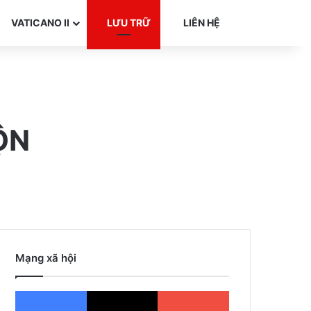
Search for
VATICANO II
LƯU TRỮ
LIÊN HỆ
ỘN
Mạng xã hội