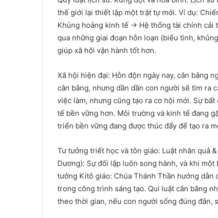
thế giới lại thiết lập một trật tự mới. Ví dụ: C
Khủng hoảng kinh tế → Hệ thống tài chính cải t
qua những giai đoạn hỗn loạn (biểu tình, khủn
giúp xã hội vận hành tốt hơn.
Xã hội hiện đại: Hỗn độn ngày nay, cân bằng n
cân bằng, nhưng dần dần con người sẽ tìm ra cá
việc làm, nhưng cũng tạo ra cơ hội mới. Sự bất
tế bền vững hơn. Môi trường và kinh tế đang 
triển bền vững đang được thúc đẩy để tạo ra mộ
Tư tưởng triết học và tôn giáo: Luật nhân quả
Dương): Sự đối lập luôn song hành, và khi một 
tưởng Kitô giáo: Chúa Thánh Thần hướng dẫn co
trong công trình sáng tạo. Qui luật cân bằng 
theo thời gian, nếu con người sống đúng đắn, s