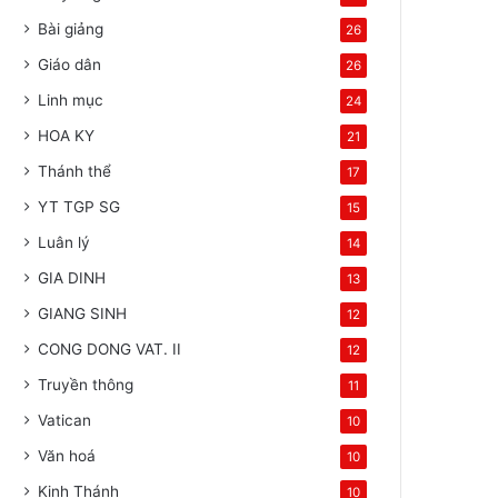
Bài giảng
26
Giáo dân
26
Linh mục
24
HOA KY
21
Thánh thể
17
YT TGP SG
15
Luân lý
14
GIA DINH
13
GIANG SINH
12
CONG DONG VAT. II
12
Truyền thông
11
Vatican
10
Văn hoá
10
Kinh Thánh
10