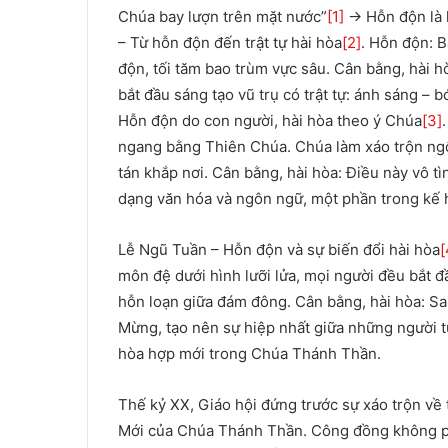
Chúa bay lượn trên mặt nước”
[1]
→ Hỗn độn là k
– Từ hỗn độn đến trật tự hài hòa
[2]
. Hỗn độn: B
độn, tối tăm bao trùm vực sâu. Cân bằng, hài 
bắt đầu sáng tạo vũ trụ có trật tự: ánh sáng – 
Hỗn độn do con người, hài hòa theo ý Chúa
[3]
ngang bằng Thiên Chúa. Chúa làm xáo trộn ngô
tán khắp nơi. Cân bằng, hài hòa: Điều này vô tì
dạng văn hóa và ngôn ngữ, một phần trong kế
Lễ Ngũ Tuần – Hỗn độn và sự biến đổi hài hòa
[
môn đệ dưới hình lưỡi lửa, mọi người đều bắt đ
hỗn loạn giữa đám đông. Cân bằng, hài hòa: S
Mừng, tạo nên sự hiệp nhất giữa những người từ
hòa hợp mới trong Chúa Thánh Thần.
Thế kỷ XX, Giáo hội đứng trước sự xáo trộn về t
Mới của Chúa Thánh Thần. Công đồng không ph