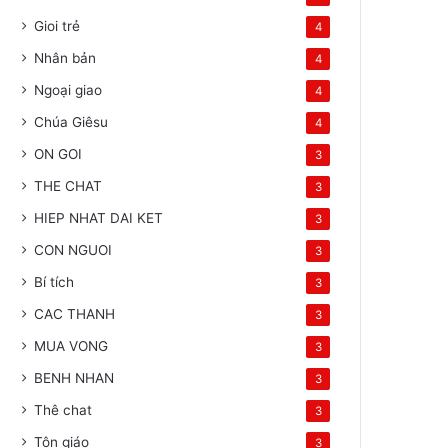
Gioi trẻ
4
Nhân bản
4
Ngoại giao
4
Chúa Giêsu
4
ON GOI
3
THE CHAT
3
HIEP NHAT DAI KET
3
CON NGUOI
3
Bí tích
3
CAC THANH
3
MUA VONG
3
BENH NHAN
3
Thê chat
3
Tôn giáo
3