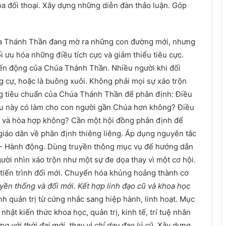
a đối thoại. Xây dựng những diễn đàn thảo luận. Góp
Chúa Thánh Thần đang mờ ra những con đường mới, nhưng
 ưu hóa những điều tích cực và giảm thiểu tiêu cực.
iến động của Chúa Thánh Thần. Nhiều người khi đối
ng cự, hoặc là buông xuôi. Không phải mọi sự xáo trộn
ùng tiêu chuẩn của Chúa Thánh Thần để phân định: Điều
u này có làm cho con người gần Chúa hơn không? Điều
g và hòa hợp không? Cần một hội đồng phân định để
 giáo dân về phân định thiêng liêng. Áp dụng nguyên tắc
– Hành động. Dùng truyền thông mục vụ để hướng dẫn
ời nhìn xáo trộn như một sự đe dọa thay vì một cơ hội.
g tiến trình đổi mới. Chuyển hóa khủng hoảng thành cơ
yền thống và đổi mới. Kết hợp linh đạo cũ và khoa học
h quản trị từ cứng nhắc sang hiệp hành, linh hoạt. Mục
hật kiến thức khoa học, quản trị, kinh tế, trí tuệ nhân
g với thời đại mới, thay vì chỉ dạy đạo lý cũ
. Xây dựng