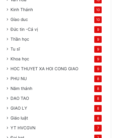
10
Kinh Thánh
10
Gíao duc
10
Đức tin -Cá vị
9
Thần học
9
Tu sĩ
9
Khoa học
9
HOC THUYET XA HOI CONG GIAO
9
PHU NU
8
Năm thánh
8
DAO TAO
8
GIAO LY
8
Giáo luật
8
YT HVCGVN
7
Đai ket