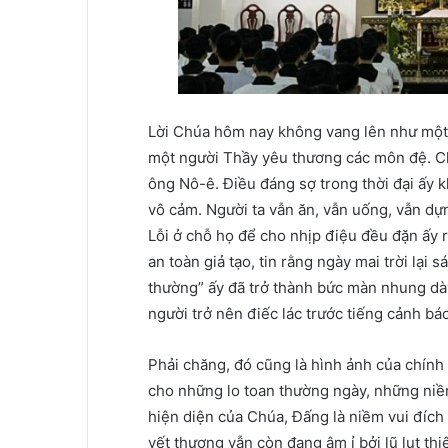
Lời Chúa hôm nay không vang lên như một l
một người Thầy yêu thương các môn đệ. Chú
ông Nô-ê. Điều đáng sợ trong thời đại ấy k
vô cảm. Người ta vẫn ăn, vẫn uống, vẫn dựn
Lỗi ở chỗ họ để cho nhịp điệu đều đặn ấy r
an toàn giả tạo, tin rằng ngày mai trời lại
thường” ấy đã trở thành bức màn nhung dày 
người trở nên điếc lác trước tiếng cảnh bá
Phải chăng, đó cũng là hình ảnh của chín
cho những lo toan thường ngày, những niề
hiện diện của Chúa, Đấng là niềm vui đích
vết thương vẫn còn đang âm ỉ bởi lũ lụt thi