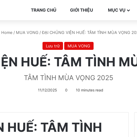
TRANG CHỦ
GIỚI THIỆU
MỤC VỤ
Home
/
MUA VONG
/
ĐẠI CHỦNG VIỆN HUẾ: TÂM TÌNH MÙA VỌNG 20
Lưu trữ
MUA VONG
IỆN HUẾ: TÂM TÌNH M
TÂM TÌNH MÙA VỌNG 2025
11/12/2025
0
10 minutes read
N HUẾ: TÂM TÌNH