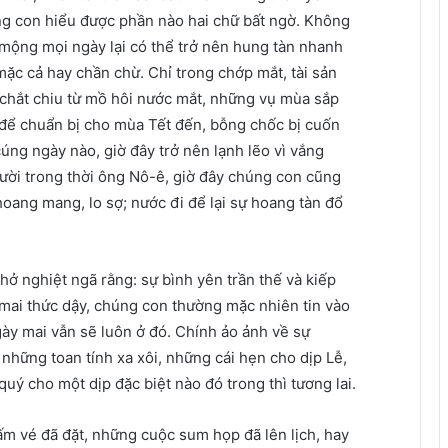
úng con hiểu được phần nào hai chữ bất ngờ. Không
 mộng mọi ngày lại có thể trở nên hung tàn nhanh
mặc cả hay chần chừ. Chỉ trong chớp mắt, tài sản
 chắt chiu từ mồ hôi nước mắt, những vụ mùa sắp
 để chuẩn bị cho mùa Tết đến, bỗng chốc bị cuốn
úng ngày nào, giờ đây trở nên lạnh lẽo vì vắng
ười trong thời ông Nô-ê, giờ đây chúng con cũng
ang mang, lo sợ; nước đi để lại sự hoang tàn đổ
hở nghiệt ngã rằng: sự bình yên trần thế và kiếp
ai thức dậy, chúng con thường mặc nhiên tin vào
ày mai vẫn sẽ luôn ở đó. Chính ảo ảnh về sự
những toan tính xa xôi, những cái hẹn cho dịp Lễ,
quý cho một dịp đặc biệt nào đó trong thì tương lai.
m vé đã đặt, những cuộc sum họp đã lên lịch, hay