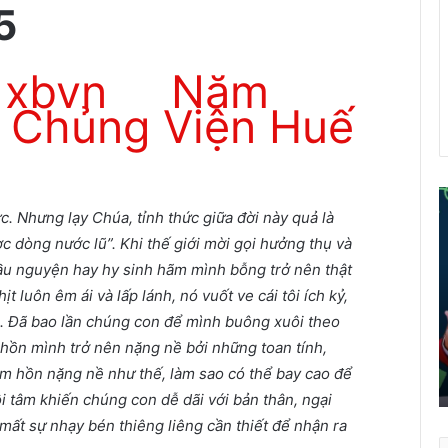
5
xbvn
Năm
i Chủng Viện Huế
. Nhưng lạy Chúa, tỉnh thức giữa đời này quả là
ể
ợc dòng nước lũ”. Khi thế giới mời gọi hưởng thụ và
i
cầu nguyện hay hy sinh hãm mình bỗng trở nên thật
á
ịt luôn êm ái và lấp lánh, nó vuốt ve cái tôi ích kỷ,
o
. Đã bao lần chúng con để mình buông xuôi theo
d
â
ồn mình trở nên nặng nề bởi những toan tính,
n
 hồn nặng nề như thế, làm sao có thể bay cao để
t
i tâm khiến chúng con dễ dãi với bản thân, ngại
r
mất sự nhạy bén thiêng liêng cần thiết để nhận ra
ở