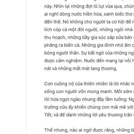
này. Nhìn lại những đợt lũ lụt vừa qua, ch
ai nghĩ dòng nước hiền hòa, xanh biếc thơ
đến thế. Nó không cho người ta cơ hội để 
tích cóp cả một đời người, những ngôi nhà
thu hoạch, những bầy gia súc sắp sửa bán
phăng ra biển cả. Những gia đình nhỏ ấm c
bóng người thân. Sự bất ngờ của những ng
được cảm nghiệm. Nước đến mang lại nỗi ho
nát và những mất mát tang thương.
Cơn cuồng nộ của thiên nhiên là lời nhắc n
sống con người vốn mong manh. Mỗi sớm m
lời hứa ngọt ngào nhưng đầy lầm tưởng: Ng
trường cửu ấy khiến chúng con mải mê với 
Tết, và để dành những lời yêu thương trân 
Thế nhưng, nào ai ngờ được rằng, những tấ