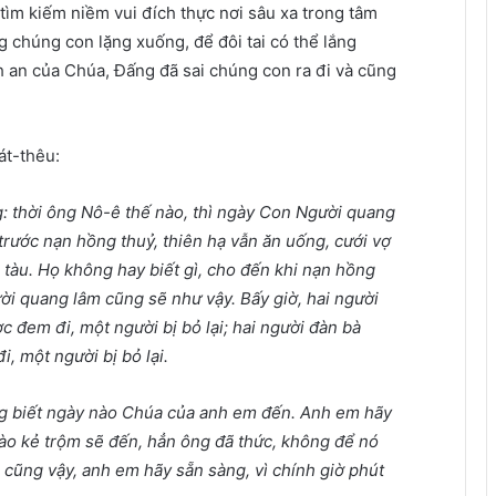
ìm kiếm niềm vui đích thực nơi sâu xa trong tâm
g chúng con lặng xuống, để đôi tai có thể lắng
nh an của Chúa, Đấng đã sai chúng con ra đi và cũng
át-thêu:
g: thời ông Nô-ê thế nào, thì ngày Con Người quang
trước nạn hồng thuỷ, thiên hạ vẫn ăn uống, cưới vợ
tàu. Họ không hay biết gì, cho đến khi nạn hồng
ời quang lâm cũng sẽ như vậy. Bấy giờ, hai người
 đem đi, một người bị bỏ lại; hai người đàn bà
, một người bị bỏ lại.
ng biết ngày nào Chúa của anh em đến. Anh em hãy
nào kẻ trộm sẽ đến, hẳn ông đã thức, không để nó
cũng vậy, anh em hãy sẵn sàng, vì chính giờ phút