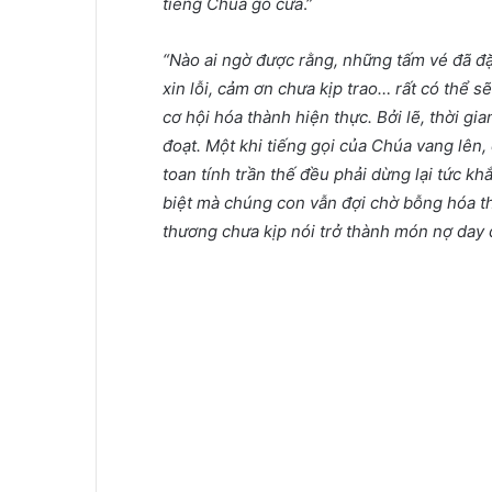
tiếng Chúa gõ cửa
.”
“Nào ai ngờ được rằng, những tấm vé đã đặ
xin lỗi, cảm ơn chưa kịp trao… rất có thể s
cơ hội hóa thành hiện thực. Bởi lẽ, thời gi
đoạt. Một khi tiếng gọi của Chúa vang lên
toan tính trần thế đều phải dừng lại tức kh
biệt mà chúng con vẫn đợi chờ bỗng hóa t
thương chưa kịp nói trở thành món nợ day 