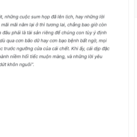
t
h
à
t, những cuộc sum họp đã lên lịch, hay những lời
n
ẽ mãi mãi nằm lại ở thì tương lai, chẳng bao giờ còn
h
an đâu phải là tài sản riêng để chúng con tùy ý định
ù
, dù qua cơn bão dữ hay cơn bạo bệnh bất ngờ, mọi
a
ắc trước ngưỡng cửa của cái chết. Khi ấy, cái dịp đặc
X
hành niềm hối tiếc muộn màng, và những lời yêu
u
dứt khôn nguôi”.
â
n