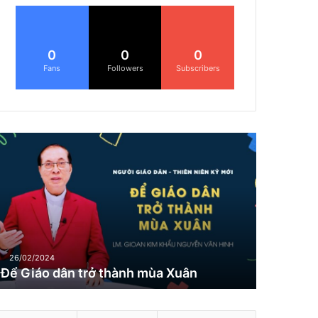
0
0
0
Fans
Followers
Subscribers
Đ
G
26/02/2024
Để Giáo dân trở thành mùa Xuân