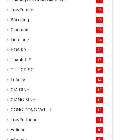
35
Truyền giáo
26
Bài giảng
26
Giáo dân
26
Linh mục
24
HOA KY
21
Thánh thể
17
YT TGP SG
15
Luân lý
14
GIA DINH
13
GIANG SINH
12
CONG DONG VAT. II
12
Truyền thông
11
Vatican
10
Văn hoá