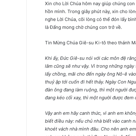
Xin cho Lời Chúa hôm nay giúp chúng con t
hồn mình. Trong giây phút này, xin cho lòn
nghe Lời Chúa, cõi lòng có thể đón lấy bì
là Đấng mong chờ chúng con trở về.
Tin Mừng Chúa Giê-su Ki-tô theo thánh M
Khi ấy, Đức Giê-su nói với các môn đệ rằn
lâm cũng sẽ như vậy. Vì trong những ngày 
lấy chồng, mãi cho đến ngày ông Nô-ê vào 
thuỷ ập tới cuốn đi hết thảy. Ngày Con Ngư
đàn ông đang làm ruộng, thì một người được
đang kéo cối xay, thì một người được đem đi
Vậy anh em hãy canh thức, vì anh em khô
biết điều này: nếu chủ nhà biết vào canh 
khoét vách nhà mình đâu. Cho nên anh em 