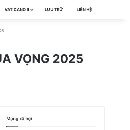
Search for
VATICANO II
LƯU TRỮ
LIÊN HỆ
25
ÙA VỌNG 2025
Mạng xã hội