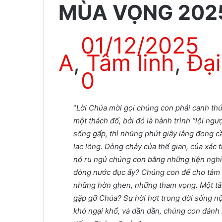
MÙA VỌNG 202
01/12/2025
A
,
Tâm linh
,
Đạ
0
“
Lời Chúa mời gọi chúng con phải canh thức
một thách đố, bởi đó là hành trình “lội ngư
sống gấp, thì những phút giây lắng đọng 
lạc lõng. Dòng chảy của thế gian, của xác th
nó ru ngủ chúng con bằng những tiện nghi
dòng nước đục ấy?
Chúng con để cho tâm h
những hờn ghen, những tham vọng. Một tâm
gặp gỡ Chúa? Sự hời hợt trong đời sống nộ
khó ngại khổ, và dần dần, chúng con đánh 