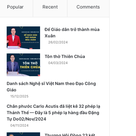
Popular
Recent
Comments
Để Giáo dân trở thành mùa
m
Xuân
26/02/2024
Tôn thờ Thiên Chúa
04/03/2024
Danh sách Nghệ sĩ Việt Nam theo Đạo Công
Giáo
15/12/2025
Chân phước Carlo Acutis đã liệt kê 32 phép lạ
Thánh Thể — Đây là 5 phép lạ hàng đầu Đặng
Tự Do02/Nov/2024
04/11/2024
Thượng Hội Đồng 23 kết