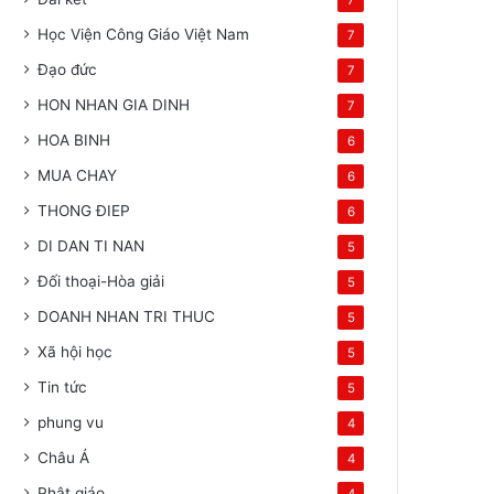
7
Học Viện Công Giáo Việt Nam
7
Đạo đức
7
HON NHAN GIA DINH
7
HOA BINH
6
MUA CHAY
6
THONG ĐIEP
6
DI DAN TI NAN
5
Đối thoại-Hòa giải
5
DOANH NHAN TRI THUC
5
Xã hội học
5
Tin tức
5
phung vu
4
Châu Á
4
Phật giáo