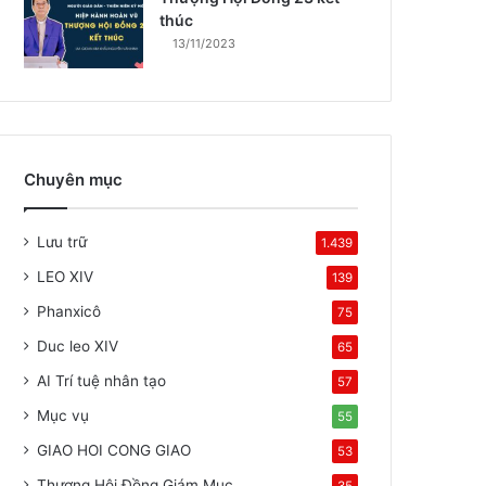
thúc
13/11/2023
Chuyên mục
Lưu trữ
1.439
LEO XIV
139
Phanxicô
75
Duc leo XIV
65
AI Trí tuệ nhân tạo
57
Mục vụ
55
GIAO HOI CONG GIAO
53
Thượng Hội Đồng Giám Mục