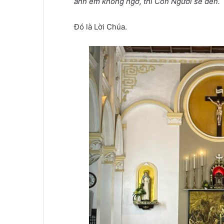
anh em không ngờ, thì Con Người sẽ đến.
Đó là Lời Chúa.