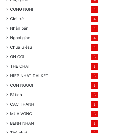
4
CONG NGHI
4
Gioi trẻ
4
Nhân bản
4
Ngoại giao
4
Chúa Giêsu
4
ON GOI
3
THE CHAT
3
HIEP NHAT DAI KET
3
CON NGUOI
3
Bí tích
3
CAC THANH
3
MUA VONG
3
BENH NHAN
3
Thê chat