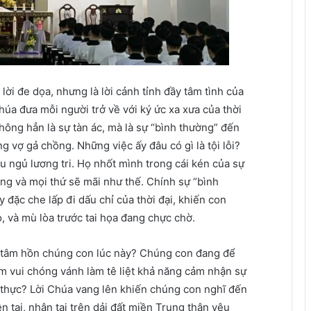
ời đe dọa, nhưng là lời cảnh tỉnh đầy tâm tình của
a đưa mỗi người trở về với ký ức xa xưa của thời
hông hẳn là sự tàn ác, mà là sự “bình thường” đến
g vợ gả chồng. Những việc ấy đâu có gì là tội lỗi?
u ngủ lương tri. Họ nhốt mình trong cái kén của sự
 sáng và mọi thứ sẽ mãi như thế. Chính sự “bình
đặc che lấp đi dấu chỉ của thời đại, khiến con
o, và mù lòa trước tai họa đang chực chờ.
h tâm hồn chúng con lúc này? Chúng con đang để
m vui chóng vánh làm tê liệt khả năng cảm nhận sự
 thực? Lời Chúa vang lên khiến chúng con nghĩ đến
ên tai, nhân tai trên dải đất miền Trung thân yêu