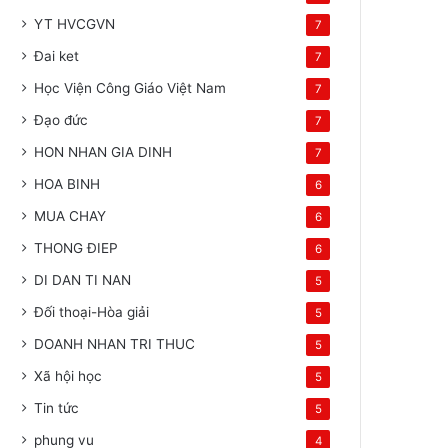
YT HVCGVN
7
Đai ket
7
Học Viện Công Giáo Việt Nam
7
Đạo đức
7
HON NHAN GIA DINH
7
HOA BINH
6
MUA CHAY
6
THONG ĐIEP
6
DI DAN TI NAN
5
Đối thoại-Hòa giải
5
DOANH NHAN TRI THUC
5
Xã hội học
5
Tin tức
5
phung vu
4