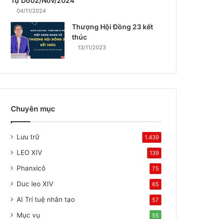
Tự Do02/Nov/2024
04/11/2024
Thượng Hội Đồng 23 kết
thúc
13/11/2023
Chuyên mục
Lưu trữ
1.439
LEO XIV
139
Phanxicô
75
Duc leo XIV
65
AI Trí tuệ nhân tạo
57
Mục vụ
55