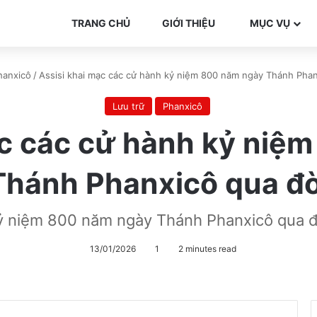
TRANG CHỦ
GIỚI THIỆU
MỤC VỤ
hanxicô
/
Assisi khai mạc các cử hành kỷ niệm 800 năm ngày Thánh Phan
Lưu trữ
Phanxicô
ạc các cử hành kỷ niệ
Thánh Phanxicô qua đờ
ỷ niệm 800 năm ngày Thánh Phanxicô qua đ
13/01/2026
1
2 minutes read