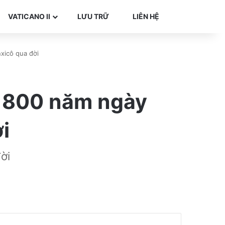
Search for
VATICANO II
LƯU TRỮ
LIÊN HỆ
xicô qua đời
m 800 năm ngày
i
ời