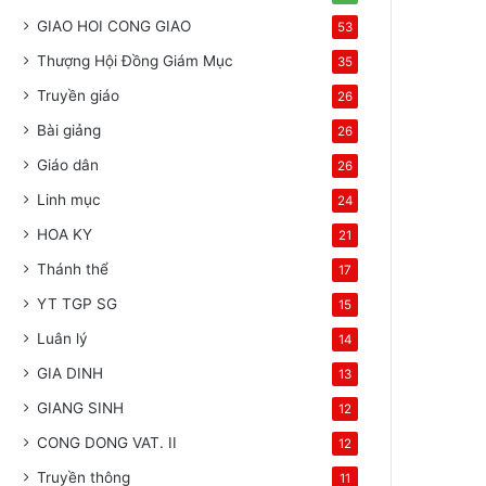
GIAO HOI CONG GIAO
53
Thượng Hội Đồng Giám Mục
35
Truyền giáo
26
Bài giảng
26
Giáo dân
26
Linh mục
24
HOA KY
21
Thánh thể
17
YT TGP SG
15
Luân lý
14
GIA DINH
13
GIANG SINH
12
CONG DONG VAT. II
12
Truyền thông
11