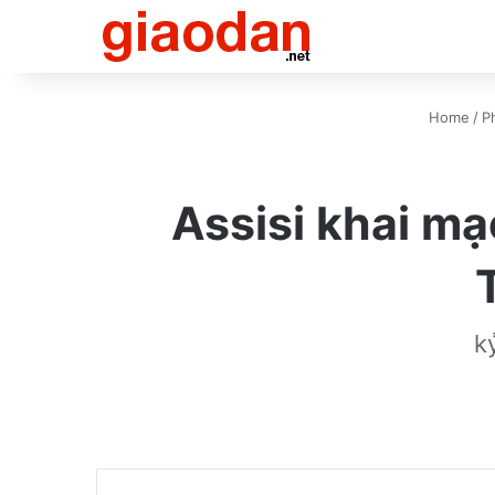
Home
/
P
Assisi khai m
k