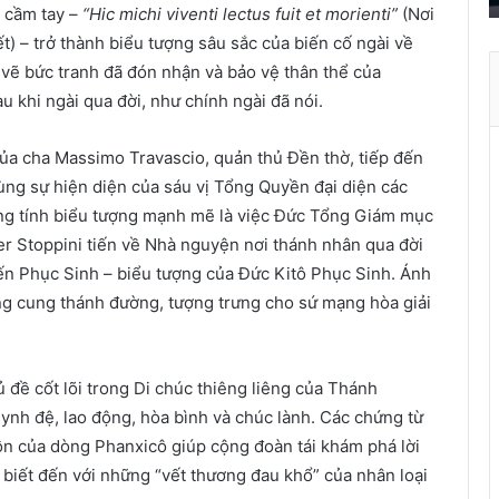
 cầm tay –
“Hic michi viventi lectus fuit et morienti”
(Nơi
r
t) – trở thành biểu tượng sâu sắc của biến cố ngài về
ở
t
vẽ bức tranh đã đón nhận và bảo vệ thân thể của
h
 khi ngài qua đời, như chính ngài đã nói.
à
n
 của cha Massimo Travascio, quản thủ Đền thờ, tiếp đến
h
cùng sự hiện diện của sáu vị Tổng Quyền đại diện các
ù
ng tính biểu tượng mạnh mẽ là việc Đức Tổng Giám mục
a
er Stoppini tiến về Nhà nguyện nơi thánh nhân qua đời
X
Nến Phục Sinh – biểu tượng của Đức Kitô Phục Sinh. Ánh
u
â
ng cung thánh đường, tượng trưng cho sứ mạng hòa giải
n
đề cốt lõi trong Di chúc thiêng liêng của Thánh
ynh đệ, lao động, hòa bình và chúc lành. Các chứng từ
ồn của dòng Phanxicô giúp cộng đoàn tái khám phá lời
 biết đến với những “vết thương đau khổ” của nhân loại