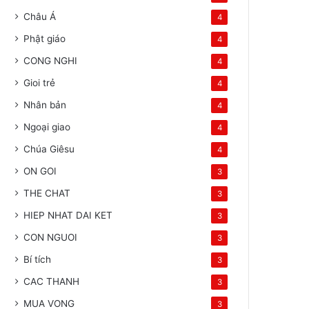
Châu Á
4
Phật giáo
4
CONG NGHI
4
Gioi trẻ
4
Nhân bản
4
Ngoại giao
4
Chúa Giêsu
4
ON GOI
3
THE CHAT
3
HIEP NHAT DAI KET
3
CON NGUOI
3
Bí tích
3
CAC THANH
3
MUA VONG
3