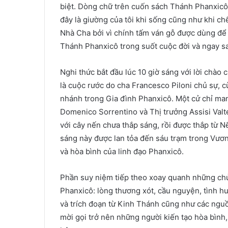
biệt. Dòng chữ trên cuốn sách Thánh Phanxicô
đây là giường của tôi khi sống cũng như khi chế
Nhà Cha bởi vì chính tấm ván gỗ được dùng để 
Thánh Phanxicô trong suốt cuộc đời và ngay sau
Nghi thức bắt đầu lúc 10 giờ sáng với lời chào
là cuộc rước do cha Francesco Piloni chủ sự, 
nhánh trong Gia đình Phanxicô. Một cử chỉ ma
Domenico Sorrentino và Thị trưởng Assisi Valt
với cây nến chưa thắp sáng, rồi được thắp từ 
sáng này được lan tỏa đến sáu trạm trong Vươ
và hòa bình của linh đạo Phanxicô.
Phần suy niệm tiếp theo xoay quanh những chủ 
Phanxicô: lòng thương xót, cầu nguyện, tình hu
và trích đoạn từ Kinh Thánh cũng như các ngu
mời gọi trở nên những người kiến tạo hòa bình,