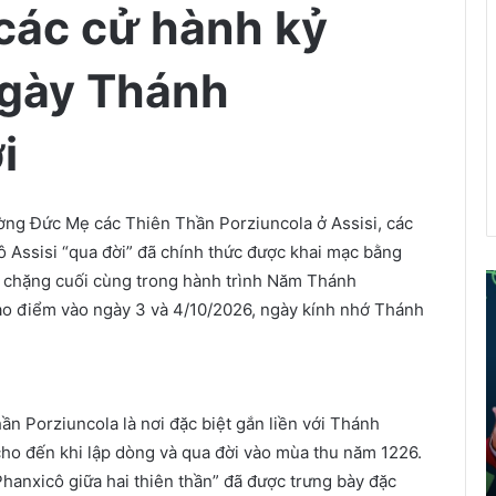
 các cử hành kỷ
gày Thánh
i
ờng Đức Mẹ các Thiên Thần Porziuncola ở Assisi, các
Assisi “qua đời” đã chính thức được khai mạc bằng
là chặng cuối cùng trong hành trình Năm Thánh
ể
cao điểm vào ngày 3 và 4/10/2026, ngày kính nhớ Thánh
i
á
o
d
hần
Porziuncola là nơi đặc biệt gắn liền với Thánh
â
 cho đến khi lập dòng và qua đời vào mùa thu năm 1226.
n
hanxicô giữa hai thiên thần” đã được trưng bày đặc
t