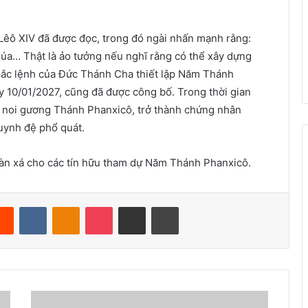
Lêô XIV đã được đọc, trong đó ngài nhấn mạnh rằng:
úa… Thật là ảo tưởng nếu nghĩ rằng có thể xây dựng
 sắc lệnh của Đức Thánh Cha thiết lập Năm Thánh
y 10/01/2027, cũng đã được công bố. Trong thời gian
ọi noi gương Thánh Phanxicô, trở thành chứng nhân
huynh đệ phổ quát.
toàn xá cho các tín hữu tham dự Năm Thánh Phanxicô.
Reddit
VKontakte
Odnoklassniki
Pocket
Share via Email
Print