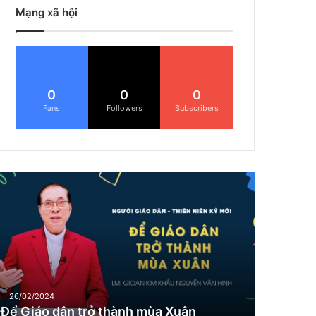
Mạng xã hội
0
0
0
Fans
Followers
Subscribers
Đ
G
26/02/2024
Để Giáo dân trở thành mùa Xuân