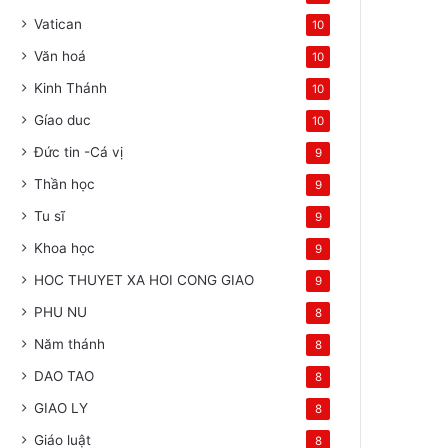
Vatican
10
Văn hoá
10
Kinh Thánh
10
Gíao duc
10
Đức tin -Cá vị
9
Thần học
9
Tu sĩ
9
Khoa học
9
HOC THUYET XA HOI CONG GIAO
9
PHU NU
8
Năm thánh
8
DAO TAO
8
GIAO LY
8
Giáo luật
8