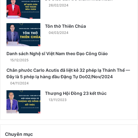
h
26/02/2024
m
ù
a
Tôn thờ Thiên Chúa
X
04/03/2024
u
â
n
Danh sách Nghệ sĩ Việt Nam theo Đạo Công Giáo
15/12/2025
Chân phước Carlo Acutis đã liệt kê 32 phép lạ Thánh Thể —
Đây là 5 phép lạ hàng đầu Đặng Tự Do02/Nov/2024
04/11/2024
Thượng Hội Đồng 23 kết thúc
13/11/2023
Chuyên mục