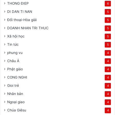
THONG ĐIEP
6
DI DAN TI NAN
5
Đối thoại-Hòa giải
5
DOANH NHAN TRI THUC
5
Xã hội học
5
Tin tức
5
phung vu
4
Châu Á
4
Phật giáo
4
CONG NGHI
4
Gioi trẻ
4
Nhân bản
4
Ngoại giao
4
Chúa Giêsu
4