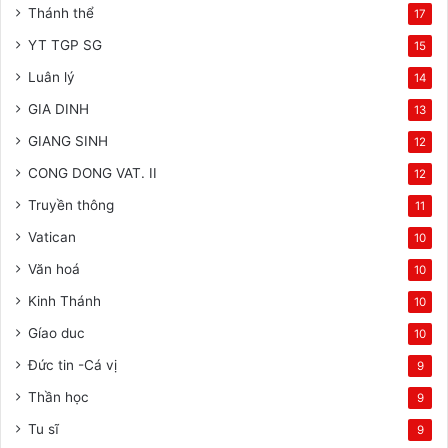
Thánh thể
17
YT TGP SG
15
Luân lý
14
GIA DINH
13
GIANG SINH
12
CONG DONG VAT. II
12
Truyền thông
11
Vatican
10
Văn hoá
10
Kinh Thánh
10
Gíao duc
10
Đức tin -Cá vị
9
Thần học
9
Tu sĩ
9