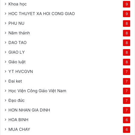
Khoa học
9
HOC THUYET XA HOI CONG GIAO
9
PHU NU
8
Năm thánh
8
DAO TAO
8
GIAO LY
8
Giáo luật
8
YT HVCGVN
7
Đai ket
7
Học Viện Công Giáo Việt Nam
7
Đạo đức
7
HON NHAN GIA DINH
7
HOA BINH
6
MUA CHAY
6