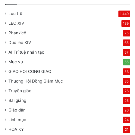
Lưu trữ
1.440
LEO XIV
139
Phanxicô
75
Duc leo XIV
65
AI Trí tuệ nhân tạo
57
Mục vụ
55
GIAO HOI CONG GIAO
53
Thượng Hội Đồng Giám Mục
35
Truyền giáo
26
Bài giảng
26
Giáo dân
26
Linh mục
24
HOA KY
21