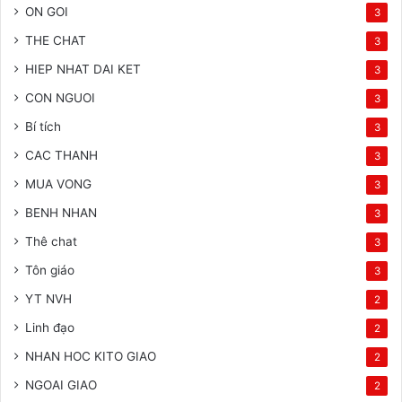
ON GOI
3
THE CHAT
3
HIEP NHAT DAI KET
3
CON NGUOI
3
Bí tích
3
CAC THANH
3
MUA VONG
3
BENH NHAN
3
Thê chat
3
Tôn giáo
3
YT NVH
2
Linh đạo
2
NHAN HOC KITO GIAO
2
NGOAI GIAO
2