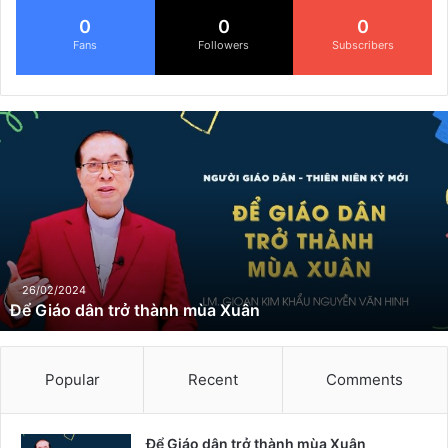
0
0
0
Fans
Followers
Subscribers
Đ
ể
G
i
á
o
d
â
n
26/02/2024
Để Giáo dân trở thành mùa Xuân
t
r
ở
t
Popular
Recent
Comments
h
à
n
Để Giáo dân trở thành mùa Xuân