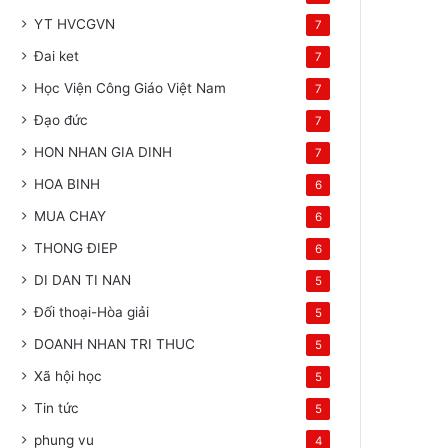
YT HVCGVN
7
Đai ket
7
Học Viện Công Giáo Việt Nam
7
Đạo đức
7
HON NHAN GIA DINH
7
HOA BINH
6
MUA CHAY
6
THONG ĐIEP
6
DI DAN TI NAN
5
Đối thoại-Hòa giải
5
DOANH NHAN TRI THUC
5
Xã hội học
5
Tin tức
5
phung vu
4