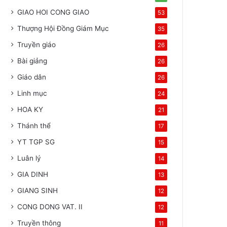
GIAO HOI CONG GIAO
53
Thượng Hội Đồng Giám Mục
35
Truyền giáo
26
Bài giảng
26
Giáo dân
26
Linh mục
24
HOA KY
21
Thánh thể
17
YT TGP SG
15
Luân lý
14
GIA DINH
13
GIANG SINH
12
CONG DONG VAT. II
12
Truyền thông
11