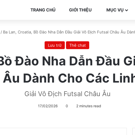
TRANG CHỦ
GIỚI THIỆU
MỤC VỤ
/
Ba Lan, Croatia, Bồ Đào Nha Dẫn Đầu Giải Vô Địch Futsal Châu Âu Dà
Lưu trữ
Thê chat
 Bồ Đào Nha Dẫn Đầu Gi
 Âu Dành Cho Các Lin
Giải Vô Địch Futsal Châu Âu
17/02/2026
0
2 minutes read