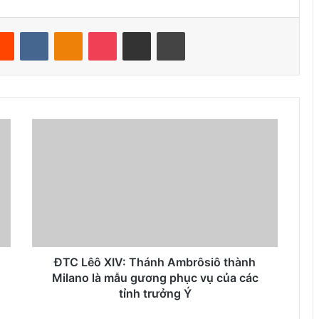
Reddit
VKontakte
Odnoklassniki
Pocket
Share via Email
Print
ĐTC Lêô XIV: Thánh Ambrôsiô thành
Milano là mẫu gương phục vụ của các
tỉnh trưởng Ý