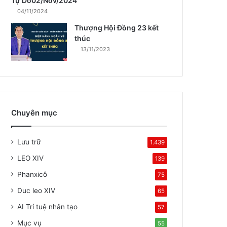
Tự Do02/Nov/2024
04/11/2024
Thượng Hội Đồng 23 kết
thúc
13/11/2023
Chuyên mục
Lưu trữ
1.439
LEO XIV
139
Phanxicô
75
Duc leo XIV
65
AI Trí tuệ nhân tạo
57
Mục vụ
55