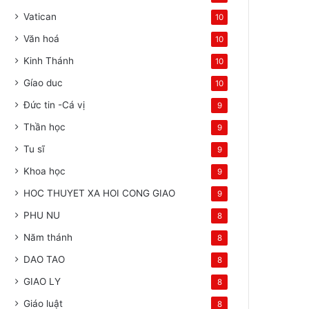
Vatican
10
Văn hoá
10
Kinh Thánh
10
Gíao duc
10
Đức tin -Cá vị
9
Thần học
9
Tu sĩ
9
Khoa học
9
HOC THUYET XA HOI CONG GIAO
9
PHU NU
8
Năm thánh
8
DAO TAO
8
GIAO LY
8
Giáo luật
8