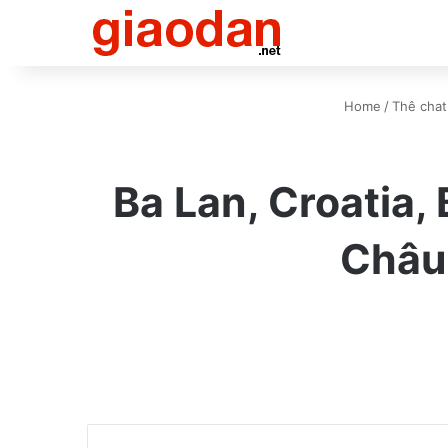
Home
/
Thê chat
Ba Lan, Croatia,
Châu