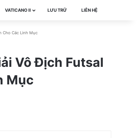
Search for
VATICANO II
LƯU TRỮ
LIÊN HỆ
nh Cho Các Linh Mục
ải Vô Địch Futsal
h Mục