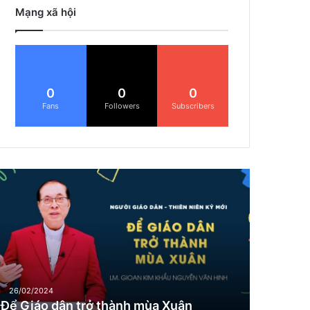
Mạng xã hội
0
0
0
Fans
Followers
Subscribers
Đ
G
26/02/2024
Để Giáo dân trở thành mùa Xuân