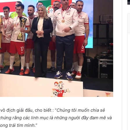
r
ở
t
h
à
n
h
ù
a
X
u
â
n
ô địch giải đấu, cho biết : “
Chúng tôi muốn chia sẻ
chứng rằng các linh mục là những người đầy đam mê và
ong trái tim mình.”