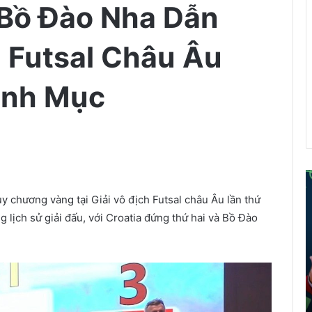
, Bồ Đào Nha Dẫn
h Futsal Châu Âu
inh Mục
ể
y chương vàng tại Giải vô địch Futsal châu Âu lần thứ
g lịch sử giải đấu, với Croatia đứng thứ hai và Bồ Đào
i
á
o
d
â
n
t