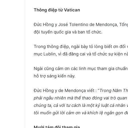
Thông điệp từ Vatican
Đức Hồng y José Tolentino de Mendonça, Tổng 
đội tuyển quốc gia và ban tổ chức.
Trong thông điệp, ngài bày tỏ lòng biết ơn đố
mục Lublin, vì đã đăng cai và tổ chức sự kiện n
Ngài cũng cảm ơn các linh mục tham gia chuẩn 
hỗ trợ sáng kiến ​​này.
Đức Hồng y de Mendonça viết : “
Trong Năm Th
phải ngẫu nhiên mà thể thao đóng vai trò quan 
chúng ta, cả với tư cách là một kỷ luật cá nhân 
tôi muốn gửi lời cảm ơn và khích lệ ngắn gọn đế
Mười tám đội tham gia