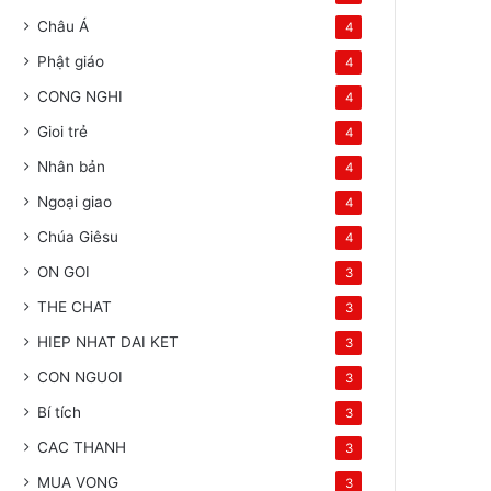
Châu Á
4
Phật giáo
4
CONG NGHI
4
Gioi trẻ
4
Nhân bản
4
Ngoại giao
4
Chúa Giêsu
4
ON GOI
3
THE CHAT
3
HIEP NHAT DAI KET
3
CON NGUOI
3
Bí tích
3
CAC THANH
3
MUA VONG
3