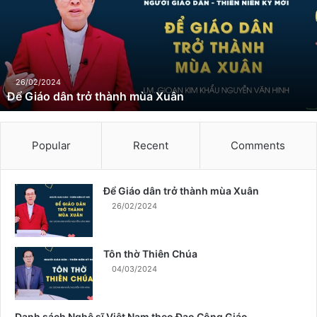
i
á
o
d
â
n
26/02/2024
Để Giáo dân trở thành mùa Xuân
t
r
ở
t
Popular
Recent
Comments
h
à
n
Để Giáo dân trở thành mùa Xuân
h
26/02/2024
m
ù
a
Tôn thờ Thiên Chúa
X
04/03/2024
u
â
n
Danh sách Nghệ sĩ Việt Nam theo Đạo Công Giáo