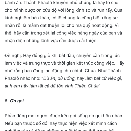
bánh ăn. Thánh Phaolô khuyên nhủ chúng ta hãy lo sao
cho mình được ơn cứu độ với lòng kính sợ và run rẩy. Qua
kinh nghiệm bản thân, có lẽ chúng ta cũng biết rằng sự
nhàn rỗi là mảnh đất thuận lợi cho ma quỷ hoạt động. Vì
thế, hãy cẩn trọng xét lại công việc hằng ngày của bạn và
nhận diện những lãnh vực cần được cải thiện.
Đề nghị: Hãy đúng giờ khi bắt đầu, chuyên cần trong lúc
làm việc và trung thực về thời gian kết thúc công việc. Hãy
nhớ rằng bạn đang lao động cho chính Chúa. Như Thánh
Phaolô nhắc nhở: “
Dù ăn, dù uống, hay làm bất cứ việc gì,
anh em hãy làm tất cả để tôn vinh Thiên Chúa”
8. Ơn gọi
Phần đông mọi người được kêu gọi sống ơn gọi hôn nhân.
Nếu bạn thuộc số đó, hãy thực hiện việc xét mình cách
nghiêm túc và đề ra những quyết tâm cụ thể trong kế