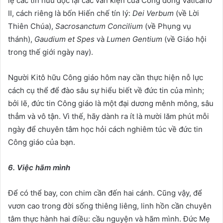
lệ các tín hữu đọc lại các văn kiện của Công đồng Vaticanô
II, cách riêng là bốn Hiến chế tín lý:
Dei Verbum
(về Lời
Thiên Chúa),
Sacrosanctum Concilium
(về Phụng vụ
thánh),
Gaudium et Spes
và
Lumen Gentium
(về Giáo hội
trong thế giới ngày nay).
Người Kitô hữu Công giáo hôm nay cần thực hiện nỗ lực
cách cụ thể để đào sâu sự hiểu biết về đức tin của mình;
bởi lẽ, đức tin Công giáo là một đại dương mênh mông, sâu
thẳm và vô tận. Vì thế, hãy dành ra ít là mười lăm phút mỗi
ngày để chuyên tâm học hỏi cách nghiêm túc về đức tin
Công giáo của bạn.
6. Việc hãm mình
Để có thể bay, con chim cần đến hai cánh. Cũng vậy, để
vươn cao trong đời sống thiêng liêng, linh hồn cần chuyên
tâm thực hành hai điều: cầu nguyện và hãm mình. Đức Mẹ