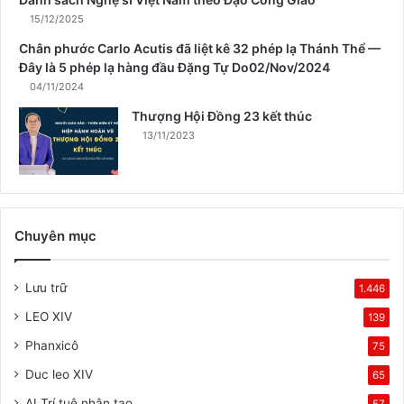
15/12/2025
Chân phước Carlo Acutis đã liệt kê 32 phép lạ Thánh Thể —
Đây là 5 phép lạ hàng đầu Đặng Tự Do02/Nov/2024
04/11/2024
Thượng Hội Đồng 23 kết thúc
13/11/2023
Chuyên mục
Lưu trữ
1.446
LEO XIV
139
Phanxicô
75
Duc leo XIV
65
AI Trí tuệ nhân tạo
57