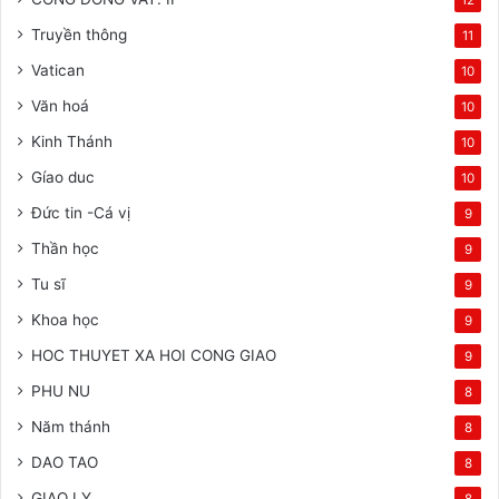
Truyền thông
11
Vatican
10
Văn hoá
10
Kinh Thánh
10
Gíao duc
10
Đức tin -Cá vị
9
Thần học
9
Tu sĩ
9
Khoa học
9
HOC THUYET XA HOI CONG GIAO
9
PHU NU
8
Năm thánh
8
DAO TAO
8
GIAO LY
8