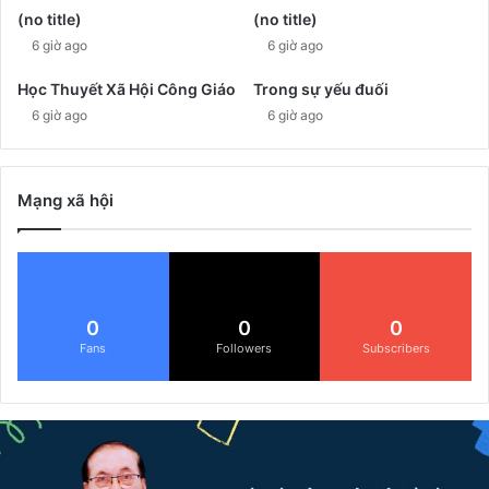
(no title)
(no title)
6 giờ ago
6 giờ ago
Học Thuyết Xã Hội Công Giáo
Trong sự yếu đuối
6 giờ ago
6 giờ ago
Mạng xã hội
0
0
0
Fans
Followers
Subscribers
Đ
ể
G