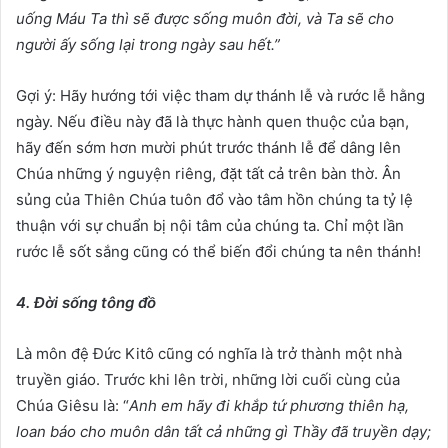
uống Máu Ta thì sẽ được sống muôn đời, và Ta sẽ cho
người ấy sống lại trong ngày sau hết.”
Gợi ý: Hãy hướng tới việc tham dự thánh lễ và rước lễ hằng
ngày. Nếu điều này đã là thực hành quen thuộc của bạn,
hãy đến sớm hơn mười phút trước thánh lễ để dâng lên
Chúa những ý nguyện riêng, đặt tất cả trên bàn thờ. Ân
sủng của Thiên Chúa tuôn đổ vào tâm hồn chúng ta tỷ lệ
thuận với sự chuẩn bị nội tâm của chúng ta. Chỉ một lần
rước lễ sốt sắng cũng có thể biến đổi chúng ta nên thánh!
4. Đời sống tông đồ
Là môn đệ Đức Kitô cũng có nghĩa là trở thành một nhà
truyền giáo. Trước khi lên trời, những lời cuối cùng của
Chúa Giêsu là: “
Anh em hãy đi khắp tứ phương thiên hạ,
loan báo cho muôn dân tất cả những gì Thầy đã truyền dạy;