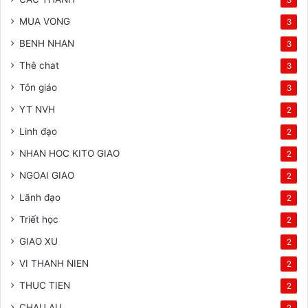
MUA VONG
3
BENH NHAN
3
Thê chat
3
Tôn giáo
3
YT NVH
2
Linh đạo
2
NHAN HOC KITO GIAO
2
NGOAI GIAO
2
Lãnh đạo
2
Triết học
2
GIAO XU
2
VI THANH NIEN
2
THUC TIEN
2
CHAU AU
2