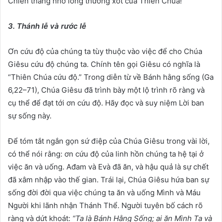
Chiến thắng nhờ lòng thương xót của Thiên Chúa!
3. Thánh lễ và rước lễ
Ơn cứu độ của chúng ta tùy thuộc vào việc để cho Chúa
Giêsu cứu độ chúng ta. Chính tên gọi Giêsu có nghĩa là
“Thiên Chúa cứu độ.” Trong diễn từ về Bánh hằng sống (Ga
6,22–71), Chúa Giêsu đã trình bày một lộ trình rõ ràng và
cụ thể để đạt tới ơn cứu độ. Hãy đọc và suy niệm Lời ban
sự sống này.
Để tóm tắt ngắn gọn sứ điệp của Chúa Giêsu trong vài lời,
có thể nói rằng: ơn cứu độ của linh hồn chúng ta hệ tại ở
việc ăn và uống. Ađam và Evà đã ăn, và hậu quả là sự chết
đã xâm nhập vào thế gian. Trái lại, Chúa Giêsu hứa ban sự
sống đời đời qua việc chúng ta ăn và uống Mình và Máu
Người khi lãnh nhận Thánh Thể. Người tuyên bố cách rõ
ràng và dứt khoát:
“Ta là Bánh Hằng Sống; ai ăn Mình Ta và