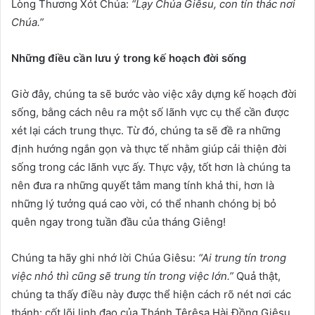
Lòng Thương Xót Chúa:
“Lạy Chúa Giêsu, con tín thác nơi
Chúa.”
Những điều cần lưu ý trong kế hoạch đời sống
Giờ đây, chúng ta sẽ bước vào việc xây dựng kế hoạch đời
sống, bằng cách nêu ra một số lãnh vực cụ thể cần được
xét lại cách trung thực. Từ đó, chúng ta sẽ đề ra những
định hướng ngắn gọn và thực tế nhằm giúp cải thiện đời
sống trong các lãnh vực ấy. Thực vậy, tốt hơn là chúng ta
nên đưa ra những quyết tâm mang tính khả thi, hơn là
những lý tưởng quá cao vời, có thể nhanh chóng bị bỏ
quên ngay trong tuần đầu của tháng Giêng!
Chúng ta hãy ghi nhớ lời Chúa Giêsu:
“Ai trung tín trong
việc nhỏ thì cũng sẽ trung tín trong việc lớn.”
Quả thật,
chúng ta thấy điều này được thể hiện cách rõ nét nơi các
thánh: cốt lõi linh đạo của Thánh Têrêsa Hài Đồng Giêsu