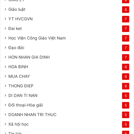
Giáo luật
8
YT HVCGVN
7
Đai ket
7
Học Viện Công Giáo Việt Nam
7
Đạo đức
7
HON NHAN GIA DINH
7
HOA BINH
6
MUA CHAY
6
THONG ĐIEP
6
DI DAN TI NAN
5
Đối thoại-Hòa giải
5
DOANH NHAN TRI THUC
5
Xã hội học
5
Tin tức
5