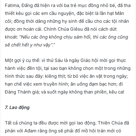
Fatima, Đấng đã hiện ra với ba trẻ mục đồng nhỏ bé, đã tha
thiết kêu gọi các em cầu nguyện, đặc biệt là lần hạt Mân
côi; đồng thời dâng những hy sinh để cầu cho các tội nhân
được ơn hoán cải. Chính Chúa Giêsu đã nói cách dứt
khoát:
“Nếu các ông không chịu sám hối, thì các ông cũng
sẽ chết hết y như vậy”.”
Một gợi ý cụ thể: vì thứ Sáu là ngày Giáo hội mời gọi thực
hành việc đền tội, tại sao bạn không chọn một trong những
hình thức sau đây: kiêng thịt; từ bỏ việc ăn vặt trong ngày;
hạn chế việc xem truyền hình; ăn uống đạm bạc hơn; đi
Đàng Thánh giá; và suốt ngày không than phiền, kêu ca!
7. Lao động
Tất cả chúng ta đều được mời gọi lao động. Thiên Chúa đã
phán với Ađam rằng ông sẽ phải đổ mồ hôi trán mới có