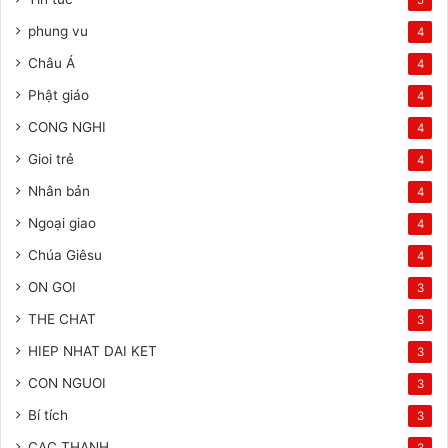
phung vu
4
Châu Á
4
Phật giáo
4
CONG NGHI
4
Gioi trẻ
4
Nhân bản
4
Ngoại giao
4
Chúa Giêsu
4
ON GOI
3
THE CHAT
3
HIEP NHAT DAI KET
3
CON NGUOI
3
Bí tích
3
CAC THANH
3