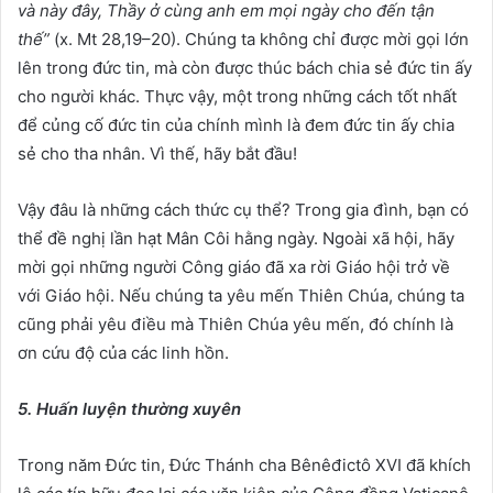
và này đây, Thầy ở cùng anh em mọi ngày cho đến tận
thế”
(x. Mt 28,19–20). Chúng ta không chỉ được mời gọi lớn
lên trong đức tin, mà còn được thúc bách chia sẻ đức tin ấy
cho người khác. Thực vậy, một trong những cách tốt nhất
để củng cố đức tin của chính mình là đem đức tin ấy chia
sẻ cho tha nhân. Vì thế, hãy bắt đầu!
Vậy đâu là những cách thức cụ thể? Trong gia đình, bạn có
thể đề nghị lần hạt Mân Côi hằng ngày. Ngoài xã hội, hãy
mời gọi những người Công giáo đã xa rời Giáo hội trở về
với Giáo hội. Nếu chúng ta yêu mến Thiên Chúa, chúng ta
cũng phải yêu điều mà Thiên Chúa yêu mến, đó chính là
ơn cứu độ của các linh hồn.
5. Huấn luyện thường xuyên
Trong năm Đức tin, Đức Thánh cha Bênêđictô XVI đã khích