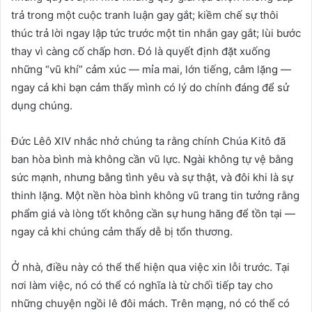
trả trong một cuộc tranh luận gay gắt; kiềm chế sự thôi
thúc trả lời ngay lập tức trước một tin nhắn gay gắt; lùi ​​bước
thay vì càng cố chấp hơn. Đó là quyết định đặt xuống
những “vũ khí” cảm xúc — mỉa mai, lớn tiếng, câm lặng —
ngay cả khi bạn cảm thấy mình có lý do chính đáng để sử
dụng chúng.
Đức Lêô XIV nhắc nhở chúng ta rằng chính Chúa Kitô đã
ban hòa bình mà không cần vũ lực. Ngài không tự vệ bằng
sức mạnh, nhưng bằng tình yêu và sự thật, và đôi khi là sự
thinh lặng. Một nền hòa bình không vũ trang tin tưởng rằng
phẩm giá và lòng tốt không cần sự hung hăng để tồn tại —
ngay cả khi chúng cảm thấy dễ bị tổn thương.
Ở nhà, điều này có thể thể hiện qua việc xin lỗi trước. Tại
nơi làm việc, nó có thể có nghĩa là từ chối tiếp tay cho
những chuyện ngồi lê đôi mách. Trên mạng, nó có thể có