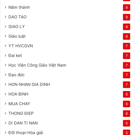
Năm thánh
8
DAO TAO
8
GIAO LY
8
Giáo luật
8
YT HVCGVN
7
Đai ket
7
Học Viện Công Giáo Việt Nam
7
Đạo đức
7
HON NHAN GIA DINH
7
HOA BINH
6
MUA CHAY
6
THONG ĐIEP
6
DI DAN TI NAN
5
Đối thoại-Hòa giải
5