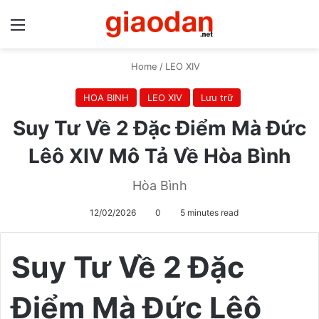
Menu
S
Home
/
LEO XIV
HOA BINH
LEO XIV
Lưu trữ
Suy Tư Về 2 Đặc Điểm Mà Đức
Lêô XIV Mô Tả Về Hòa Bình
Hòa Bình
12/02/2026
0
5 minutes read
Suy Tư Về 2 Đặc
Điểm Mà Đức Lêô