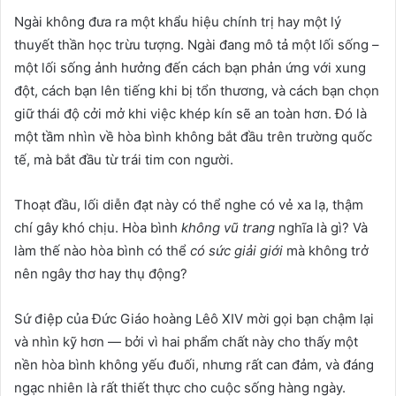
Ngài không đưa ra một khẩu hiệu chính trị hay một lý
thuyết thần học trừu tượng. Ngài đang mô tả một lối sống –
một lối sống ảnh hưởng đến cách bạn phản ứng với xung
đột, cách bạn lên tiếng khi bị tổn thương, và cách bạn chọn
giữ thái độ cởi mở khi việc khép kín sẽ an toàn hơn. Đó là
một tầm nhìn về hòa bình không bắt đầu trên trường quốc
tế, mà bắt đầu từ trái tim con người.
Thoạt đầu, lối diễn đạt này có thể nghe có vẻ xa lạ, thậm
chí gây khó chịu. Hòa bình
không vũ trang
nghĩa là gì? Và
làm thế nào hòa bình có thể
có sức giải giới
mà không trở
nên ngây thơ hay thụ động?
Sứ điệp của Đức Giáo hoàng Lêô XIV mời gọi bạn chậm lại
và nhìn kỹ hơn — bởi vì hai phẩm chất này cho thấy một
nền hòa bình không yếu đuối, nhưng rất can đảm, và đáng
ngạc nhiên là rất thiết thực cho cuộc sống hàng ngày.