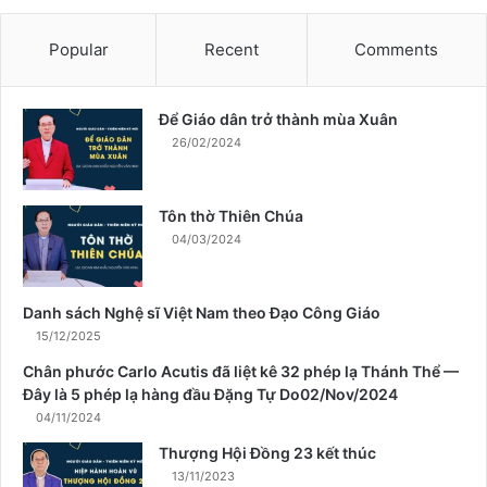
ở
t
Popular
Recent
Comments
h
à
n
Để Giáo dân trở thành mùa Xuân
h
26/02/2024
m
ù
a
Tôn thờ Thiên Chúa
X
04/03/2024
u
â
n
Danh sách Nghệ sĩ Việt Nam theo Đạo Công Giáo
15/12/2025
Chân phước Carlo Acutis đã liệt kê 32 phép lạ Thánh Thể —
Đây là 5 phép lạ hàng đầu Đặng Tự Do02/Nov/2024
04/11/2024
Thượng Hội Đồng 23 kết thúc
13/11/2023