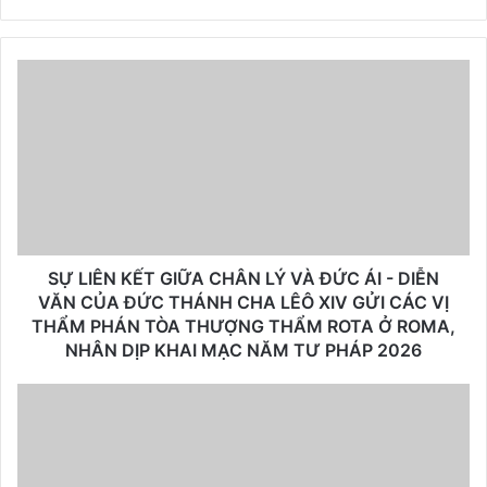
SỰ LIÊN KẾT GIỮA CHÂN LÝ VÀ ĐỨC ÁI - DIỄN
VĂN CỦA ĐỨC THÁNH CHA LÊÔ XIV GỬI CÁC VỊ
THẨM PHÁN TÒA THƯỢNG THẨM ROTA Ở ROMA,
NHÂN DỊP KHAI MẠC NĂM TƯ PHÁP 2026