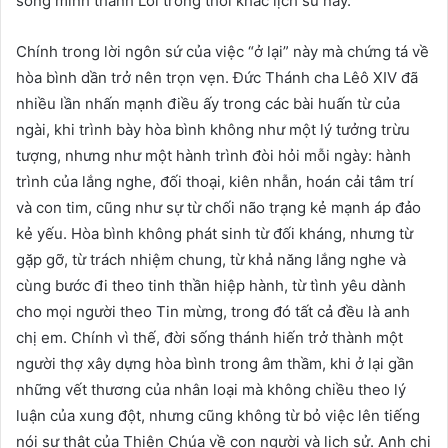
sống mình thành Lời trong thời khắc lịch sử này.
Chính trong lời ngôn sứ của việc “ở lại” này mà chứng tá về
hòa bình dần trở nên trọn vẹn. Đức Thánh cha Lêô XIV đã
nhiều lần nhấn mạnh điều ấy trong các bài huấn từ của
ngài, khi trình bày hòa bình không như một lý tưởng trừu
tượng, nhưng như một hành trình đòi hỏi mỗi ngày: hành
trình của lắng nghe, đối thoại, kiên nhẫn, hoán cải tâm trí
và con tim, cũng như sự từ chối não trạng kẻ mạnh áp đảo
kẻ yếu. Hòa bình không phát sinh từ đối kháng, nhưng từ
gặp gỡ, từ trách nhiệm chung, từ khả năng lắng nghe và
cùng bước đi theo tinh thần hiệp hành, từ tình yêu dành
cho mọi người theo Tin mừng, trong đó tất cả đều là anh
chị em. Chính vì thế, đời sống thánh hiến trở thành một
người thợ xây dựng hòa bình trong âm thầm, khi ở lại gần
những vết thương của nhân loại mà không chiều theo lý
luận của xung đột, nhưng cũng không từ bỏ việc lên tiếng
nói sự thật của Thiên Chúa về con người và lịch sử. Anh chị