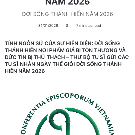
NĂM 2026
ĐỜI SỐNG THÁNH HIẾN NĂM 2026
31/01/2026
8
7 minutes read
TÍNH NGÔN SỨ CỦA SỰ HIỆN DIỆN: ĐỜI SỐNG
THÁNH HIẾN NƠI PHẨM GIÁ BỊ TỔN THƯƠNG VÀ
ĐỨC TIN BỊ THỬ THÁCH – THƯ BỘ TU SĨ GỬI CÁC
TU SĨ NHÂN NGÀY THẾ GIỚI ĐỜI SỐNG THÁNH
HIẾN NĂM 2026