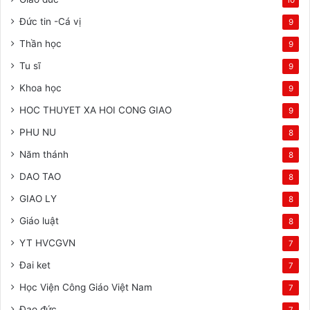
Đức tin -Cá vị
9
Thần học
9
Tu sĩ
9
Khoa học
9
HOC THUYET XA HOI CONG GIAO
9
PHU NU
8
Năm thánh
8
DAO TAO
8
GIAO LY
8
Giáo luật
8
YT HVCGVN
7
Đai ket
7
Học Viện Công Giáo Việt Nam
7
Đạo đức
7