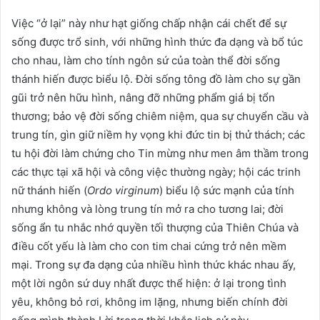
Việc “ở lại” này như hạt giống chấp nhận cái chết để sự
sống được trổ sinh, với những hình thức đa dạng và bổ túc
cho nhau, làm cho tính ngôn sứ của toàn thể đời sống
thánh hiến được biểu lộ. Đời sống tông đồ làm cho sự gần
gũi trở nên hữu hình, nâng đỡ những phẩm giá bị tổn
thương; bảo vệ đời sống chiêm niệm, qua sự chuyển cầu và
trung tín, gìn giữ niềm hy vọng khi đức tin bị thử thách; các
tu hội đời làm chứng cho Tin mừng như men âm thầm trong
các thực tại xã hội và công việc thường ngày; hội các trinh
nữ thánh hiến (
Ordo virginum
) biểu lộ sức mạnh của tính
nhưng không và lòng trung tín mở ra cho tương lai; đời
sống ẩn tu nhắc nhớ quyền tối thượng của Thiên Chúa và
điều cốt yếu là làm cho con tim chai cứng trở nên mềm
mại. Trong sự đa dạng của nhiều hình thức khác nhau ấy,
một lời ngôn sứ duy nhất được thể hiện: ở lại trong tình
yêu, không bỏ rơi, không im lặng, nhưng biến chính đời