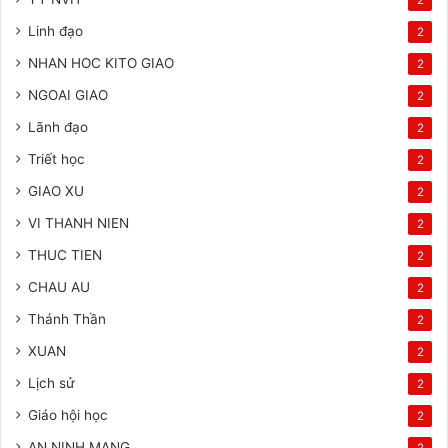
Linh đạo
2
NHAN HOC KITO GIAO
2
NGOAI GIAO
2
Lãnh đạo
2
Triết học
2
GIAO XU
2
VI THANH NIEN
2
THUC TIEN
2
CHAU AU
2
Thánh Thần
2
XUAN
2
Lịch sử
2
Giáo hội học
2
AN NINH MANG
2