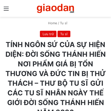
Menu
S
Home
/
Tu sĩ
Lưu trữ
Tu sĩ
TÍNH NGÔN SỨ CỦA SỰ HIỆN
DIỆN: ĐỜI SỐNG THÁNH HIẾN
NƠI PHẨM GIÁ BỊ TỔN
THƯƠNG VÀ ĐỨC TIN BỊ THỬ
THÁCH – THƯ BỘ TU SĨ GỬI
CÁC TU SĨ NHÂN NGÀY THẾ
GIỚI ĐỜI SỐNG THÁNH HIẾN