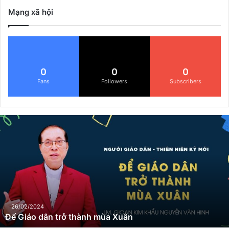
Mạng xã hội
0
0
0
Fans
Followers
Subscribers
Đ
ể
G
i
á
o
d
â
n
26/02/2024
Để Giáo dân trở thành mùa Xuân
t
r