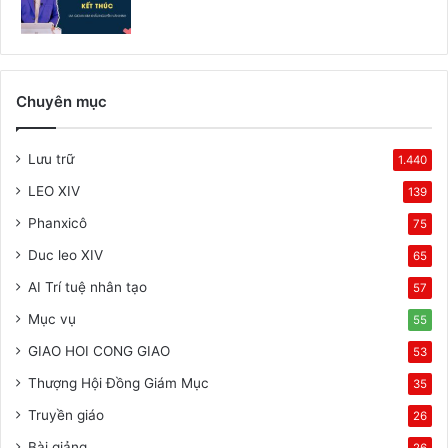
Chuyên mục
Lưu trữ
1.440
LEO XIV
139
Phanxicô
75
Duc leo XIV
65
AI Trí tuệ nhân tạo
57
Mục vụ
55
GIAO HOI CONG GIAO
53
Thượng Hội Đồng Giám Mục
35
Truyền giáo
26
Bài giảng
26