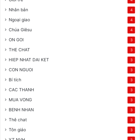
Nhân bản
4
Ngoại giao
4
Chúa Giêsu
4
ON GOI
3
THE CHAT
3
HIEP NHAT DAI KET
3
CON NGUOI
3
Bí tích
3
CAC THANH
3
MUA VONG
3
BENH NHAN
3
Thê chat
3
Tôn giáo
3
YT NVH
2