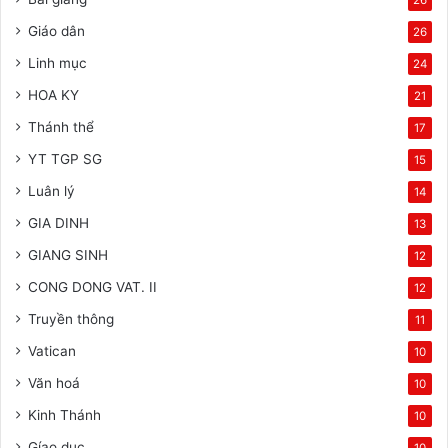
Giáo dân
26
Linh mục
24
HOA KY
21
Thánh thể
17
YT TGP SG
15
Luân lý
14
GIA DINH
13
GIANG SINH
12
CONG DONG VAT. II
12
Truyền thông
11
Vatican
10
Văn hoá
10
Kinh Thánh
10
Gíao duc
10