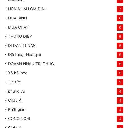
HON NHAN GIA DINH
7
HOA BINH
6
MUA CHAY
6
THONG ĐIEP
6
DI DAN TI NAN
5
Đối thoại-Hòa giải
5
DOANH NHAN TRI THUC
5
Xã hội học
5
Tin tức
5
phung vu
4
Châu Á
4
Phật giáo
4
CONG NGHI
4
Gioi trẻ
4