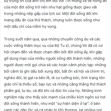
sự trung tín của anh chị em đối với Tin mừng và về hồng ân
của một đời sống trở nên như hạt giống được gieo vãi
trong những nếp gấp của lịch sử. Một đời sống đôi khi
mang dấu ấn của thử thách, nhưng luôn được sống như
một dấu chỉ của niềm hy vọng.
Trong suốt năm qua, qua những chuyến công du và các
cuộc viếng thăm mục vụ của Bộ Tu sĩ, chúng tôi đã có cơ
hội chạm đến và được chạm đến bởi đời sống ấy, khi gặp
gỡ dung mạo của nhiều người sống đời thánh hiến, những
người được mời gọi chia sẻ các hoàn cảnh phức tạp: những
bối cảnh bị ghi dấu bởi xung đột, bất ổn xã hội và chính trị,
nghèo đói, bị gạt ra bên lề, di cư cưỡng bức, tình trạng tôn
giáo chỉ là thiểu số, bạo lực và những căng thẳng thử thách
phẩm giá, tự do, và đôi khi cả đức tin của họ. Những kinh
nghiệm này cho thấy sức mạnh của chiều kích ngôn sứ nơi
đời sống thánh hiến, như một “sự hiện diện ở lại”: ở bên
cạnh các dân tộc và cá nhân bị tổn thương, tại những nơi