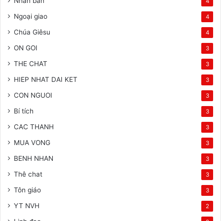
Nhân bản
4
Ngoại giao
4
Chúa Giêsu
4
ON GOI
3
THE CHAT
3
HIEP NHAT DAI KET
3
CON NGUOI
3
Bí tích
3
CAC THANH
3
MUA VONG
3
BENH NHAN
3
Thê chat
3
Tôn giáo
3
YT NVH
2