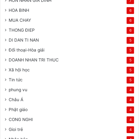
HON NHAN GIA DINH
7
HOA BINH
6
MUA CHAY
6
THONG ĐIEP
6
DI DAN TI NAN
5
Đối thoại-Hòa giải
5
DOANH NHAN TRI THUC
5
Xã hội học
5
Tin tức
5
phung vu
4
Châu Á
4
Phật giáo
4
CONG NGHI
4
Gioi trẻ
4