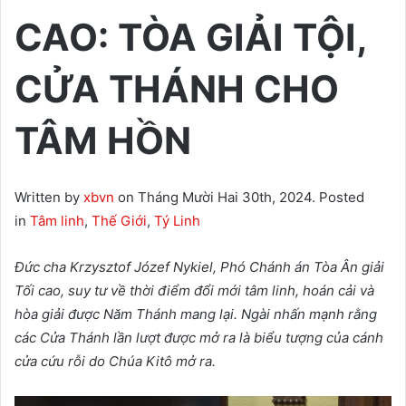
CAO: TÒA GIẢI TỘI,
CỬA THÁNH CHO
TÂM HỒN
Written by
xbvn
on Tháng Mười Hai 30th, 2024. Posted
in
Tâm linh
,
Thế Giới
,
Tý Linh
Đức cha Krzysztof Józef Nykiel, Phó Chánh án Tòa Ân giải
Tối cao, suy tư về thời điểm đổi mới tâm linh, hoán cải và
hòa giải được Năm Thánh mang lại. Ngài nhấn mạnh rằng
các Cửa Thánh lần lượt được mở ra là biểu tượng của cánh
cửa cứu rỗi do Chúa Kitô mở ra.