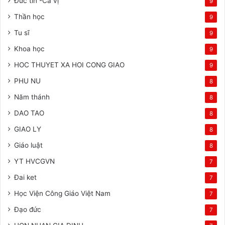
Đức tin -Cá vị
9
Thần học
9
Tu sĩ
9
Khoa học
9
HOC THUYET XA HOI CONG GIAO
9
PHU NU
8
Năm thánh
8
DAO TAO
8
GIAO LY
8
Giáo luật
8
YT HVCGVN
7
Đai ket
7
Học Viện Công Giáo Việt Nam
7
Đạo đức
7