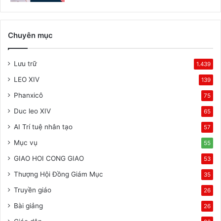
Chuyên mục
Lưu trữ
1.439
LEO XIV
139
Phanxicô
75
Duc leo XIV
65
AI Trí tuệ nhân tạo
57
Mục vụ
55
GIAO HOI CONG GIAO
53
Thượng Hội Đồng Giám Mục
35
Truyền giáo
26
Bài giảng
26