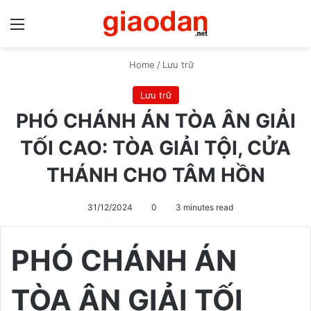
Menu
S
Home
/
Lưu trữ
Lưu trữ
PHÓ CHÁNH ÁN TÒA ÂN GIẢI
TỐI CAO: TÒA GIẢI TỘI, CỬA
THÁNH CHO TÂM HỒN
31/12/2024
0
3 minutes read
PHÓ CHÁNH ÁN
TÒA ÂN GIẢI TỐI