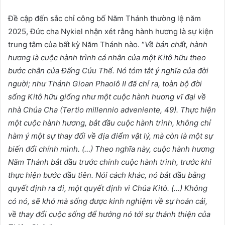
Đề cập đến sắc chỉ công bố Năm Thánh thường lệ năm
2025, Đức cha Nykiel nhận xét rằng hành hương là sự kiện
trung tâm của bất kỳ Năm Thánh nào. “
Về bản chất, hành
hương là cuộc hành trình cá nhân của một Kitô hữu theo
bước chân của Đấng Cứu Thế. Nó tóm tắt ý nghĩa của đời
người; như Thánh Gioan Phaolô II đã chỉ ra, toàn bộ đời
sống Kitô hữu giống như một cuộc hành hương vĩ đại về
nhà Chúa Cha (Tertio millennio adveniente, 49). Thực hiện
một cuộc hành hương, bắt đầu cuộc hành trình, không chỉ
hàm ý một sự thay đổi về địa điểm vật lý, mà còn là một sự
biến đổi chính mình. (…) Theo nghĩa này, cuộc hành hương
Năm Thánh bắt đầu trước chính cuộc hành trình, trước khi
thực hiện bước đầu tiên. Nói cách khác, nó bắt đầu bằng
quyết định ra đi, một quyết định vì Chúa Kitô. (…) Không
có nó, sẽ khó mà sống được kinh nghiệm về sự hoán cải,
về thay đổi cuộc sống để hướng nó tới sự thánh thiện của