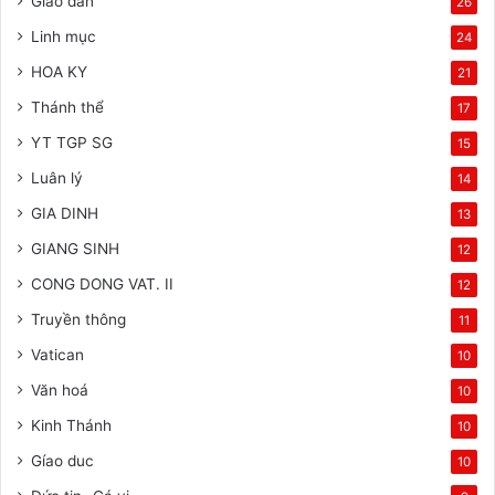
Giáo dân
26
Linh mục
24
HOA KY
21
Thánh thể
17
YT TGP SG
15
Luân lý
14
GIA DINH
13
GIANG SINH
12
CONG DONG VAT. II
12
Truyền thông
11
Vatican
10
Văn hoá
10
Kinh Thánh
10
Gíao duc
10