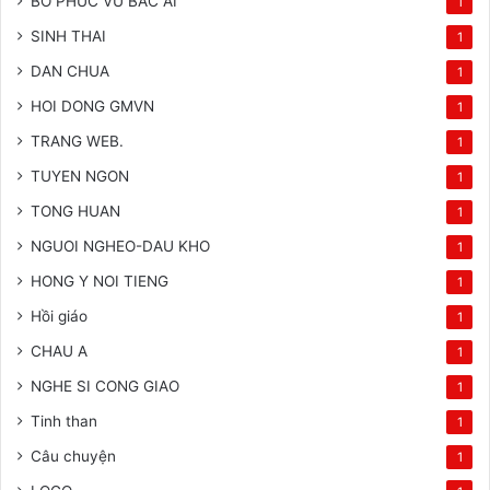
BO PHUC VU BAC AI
1
SINH THAI
1
DAN CHUA
1
HOI DONG GMVN
1
TRANG WEB.
1
TUYEN NGON
1
TONG HUAN
1
NGUOI NGHEO-DAU KHO
1
HONG Y NOI TIENG
1
Hồi giáo
1
CHAU A
1
NGHE SI CONG GIAO
1
Tinh than
1
Câu chuyện
1