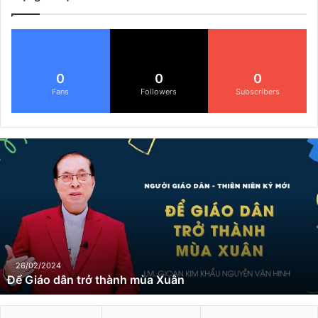
0
0
0
Fans
Followers
Subscribers
Đ
ể
G
i
á
o
d
â
n
26/02/2024
Để Giáo dân trở thành mùa Xuân
t
r
ở