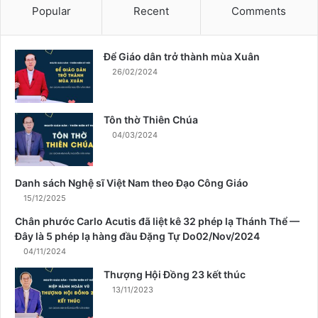
t
Popular
Recent
Comments
h
à
n
Để Giáo dân trở thành mùa Xuân
h
26/02/2024
m
ù
a
Tôn thờ Thiên Chúa
X
04/03/2024
u
â
n
Danh sách Nghệ sĩ Việt Nam theo Đạo Công Giáo
15/12/2025
Chân phước Carlo Acutis đã liệt kê 32 phép lạ Thánh Thể —
Đây là 5 phép lạ hàng đầu Đặng Tự Do02/Nov/2024
04/11/2024
Thượng Hội Đồng 23 kết thúc
13/11/2023