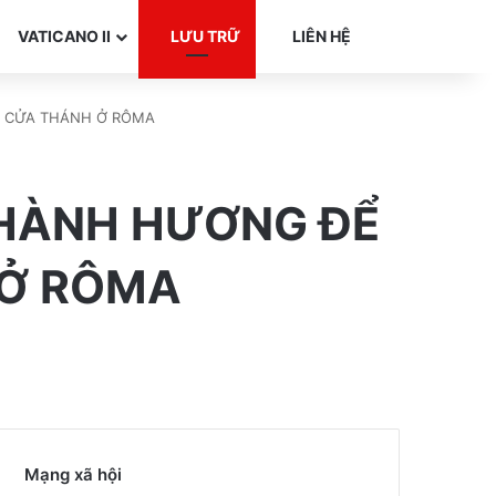
Search for
VATICANO II
LƯU TRỮ
LIÊN HỆ
C CỬA THÁNH Ở RÔMA
 HÀNH HƯƠNG ĐỂ
 Ở RÔMA
Mạng xã hội