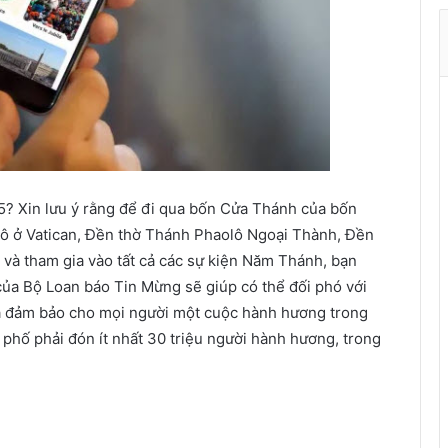
ở
t
h
à
n
h
ù
a
X
 Xin lưu ý rằng để đi qua bốn Cửa Thánh của bốn
u
â
 ở Vatican, Đền thờ Thánh Phaolô Ngoại Thành, Đền
n
và tham gia vào tất cả các sự kiện Năm Thánh, bạn
của Bộ Loan báo Tin Mừng sẽ giúp có thể đối phó với
và đảm bảo cho mọi người một cuộc hành hương trong
 phố phải đón ít nhất 30 triệu người hành hương, trong