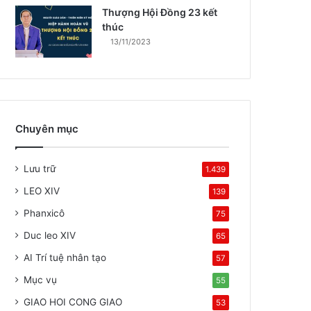
Thượng Hội Đồng 23 kết
thúc
13/11/2023
Chuyên mục
Lưu trữ
1.439
LEO XIV
139
Phanxicô
75
Duc leo XIV
65
AI Trí tuệ nhân tạo
57
Mục vụ
55
GIAO HOI CONG GIAO
53