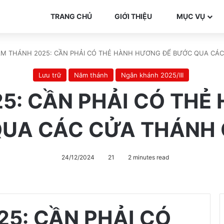
TRANG CHỦ
GIỚI THIỆU
MỤC VỤ
M THÁNH 2025: CẦN PHẢI CÓ THẺ HÀNH HƯƠNG ĐỂ BƯỚC QUA CÁ
Lưu trữ
Năm thánh
Ngân khánh 2025/III
5: CẦN PHẢI CÓ THẺ
UA CÁC CỬA THÁNH
24/12/2024
21
2 minutes read
5: CẦN PHẢI CÓ