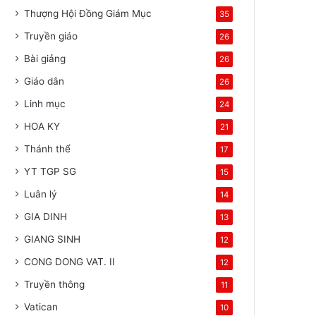
Thượng Hội Đồng Giám Mục
35
Truyền giáo
26
Bài giảng
26
Giáo dân
26
Linh mục
24
HOA KY
21
Thánh thể
17
YT TGP SG
15
Luân lý
14
GIA DINH
13
GIANG SINH
12
CONG DONG VAT. II
12
Truyền thông
11
Vatican
10