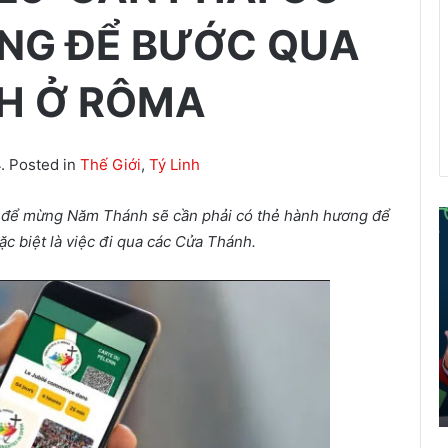
NG ĐỂ BƯỚC QUA
H Ở RÔMA
. Posted in
Thế Giới
,
Tý Linh
để mừng Năm Thánh sẽ cần phải có thẻ hành hương để
ể
c biệt là
việc đi qua các
Cửa Thánh.
i
á
o
d
â
n
t
r