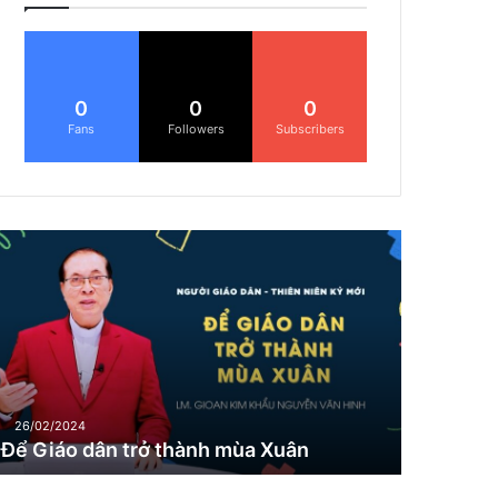
0
0
0
Fans
Followers
Subscribers
Đ
G
26/02/2024
Để Giáo dân trở thành mùa Xuân