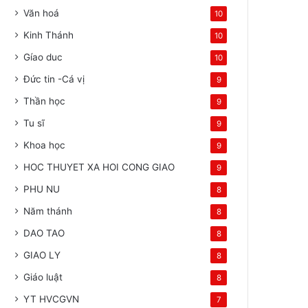
Văn hoá
10
Kinh Thánh
10
Gíao duc
10
Đức tin -Cá vị
9
Thần học
9
Tu sĩ
9
Khoa học
9
HOC THUYET XA HOI CONG GIAO
9
PHU NU
8
Năm thánh
8
DAO TAO
8
GIAO LY
8
Giáo luật
8
YT HVCGVN
7