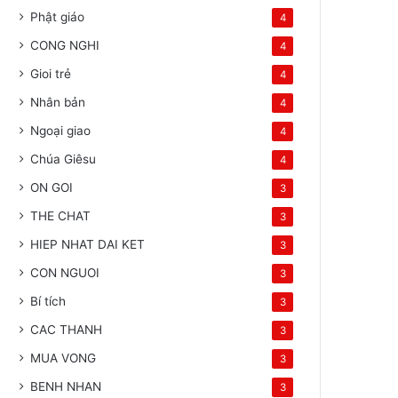
Phật giáo
4
CONG NGHI
4
Gioi trẻ
4
Nhân bản
4
Ngoại giao
4
Chúa Giêsu
4
ON GOI
3
THE CHAT
3
HIEP NHAT DAI KET
3
CON NGUOI
3
Bí tích
3
CAC THANH
3
MUA VONG
3
BENH NHAN
3