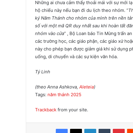
Những ai chưa cảm thấy thoải mái với sự mới lạ
hộ chiếu này nếu bạn đi du lịch theo nhóm. “
Th
ký Năm Thánh cho nhóm của mình trên nền tản
số với một mã QR duy nhất sau khi hoàn tất đăng
nhóm vào cửa
” , Bộ Loan báo Tin Mừng trấn an
các trường học, các giáo phận, các giáo xứ hoặ
này cho phép bạn được giảm giá khi sử dụng ph
uống, di chuyển và các sự kiện văn hóa.
Tý Linh
(theo Anna Ashkova,
Aleteia
)
Tags:
năm thánh 2025
Trackback
from your site.
Facebook
X
LinkedIn
Tumblr
Pinterest