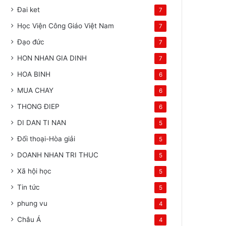
Đai ket
7
Học Viện Công Giáo Việt Nam
7
Đạo đức
7
HON NHAN GIA DINH
7
HOA BINH
6
MUA CHAY
6
THONG ĐIEP
6
DI DAN TI NAN
5
Đối thoại-Hòa giải
5
DOANH NHAN TRI THUC
5
Xã hội học
5
Tin tức
5
phung vu
4
Châu Á
4