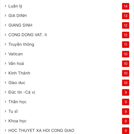
Luân lý
14
GIA DINH
13
GIANG SINH
12
CONG DONG VAT. II
12
Truyền thông
11
Vatican
10
Văn hoá
10
Kinh Thánh
10
Gíao duc
10
Đức tin -Cá vị
9
Thần học
9
Tu sĩ
9
Khoa học
9
HOC THUYET XA HOI CONG GIAO
9