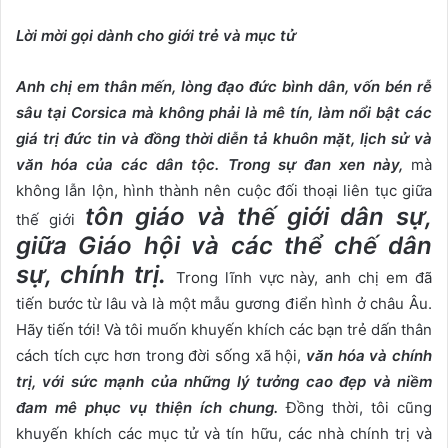
Lời mời gọi dành cho giới trẻ và mục tử
Anh chị em thân mến, lòng đạo đức bình dân, vốn bén rễ
sâu tại Corsica mà không phải là mê tín, làm nổi bật các
giá trị đức tin và đồng thời diễn tả khuôn mặt, lịch sử và
văn hóa của các dân tộc. Trong sự đan xen này,
mà
không lẫn lộn, hình thành nên cuộc đối thoại liên tục giữa
tôn giáo và thế giới dân sự,
thế giới
giữa Giáo hội và các thể chế dân
sự, chính trị.
Trong lĩnh vực này, anh chị em đã
tiến bước từ lâu và là một mẫu gương điển hình ở châu Âu.
Hãy tiến tới! Và tôi muốn khuyến khích các bạn trẻ dấn thân
cách tích cực hơn trong đời sống xã hội,
văn hóa và chính
trị, với sức mạnh của những lý tưởng cao đẹp và niềm
đam mê phục vụ thiện ích chung.
Đồng thời, tôi cũng
khuyến khích các mục tử và tín hữu, các nhà chính trị và