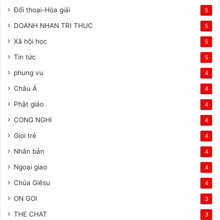
Đối thoại-Hòa giải
5
DOANH NHAN TRI THUC
5
Xã hội học
5
Tin tức
5
phung vu
4
Châu Á
4
Phật giáo
4
CONG NGHI
4
Gioi trẻ
4
Nhân bản
4
Ngoại giao
4
Chúa Giêsu
4
ON GOI
3
THE CHAT
3