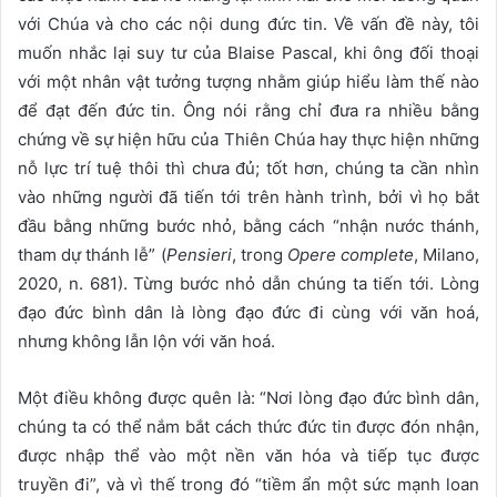
với Chúa và cho các nội dung đức tin. Về vấn đề này, tôi
muốn nhắc lại suy tư của Blaise Pascal, khi ông đối thoại
với một nhân vật tưởng tượng nhằm giúp hiểu làm thế nào
để đạt đến đức tin. Ông nói rằng chỉ đưa ra nhiều bằng
chứng về sự hiện hữu của Thiên Chúa hay thực hiện những
nỗ lực trí tuệ thôi thì chưa đủ; tốt hơn, chúng ta cần nhìn
vào những người đã tiến tới trên hành trình, bởi vì họ bắt
đầu bằng những bước nhỏ, bằng cách “nhận nước thánh,
tham dự thánh lễ” (
Pensieri
, trong
Opere complete
, Milano,
2020, n. 681). Từng bước nhỏ dẫn chúng ta tiến tới. Lòng
đạo đức bình dân là lòng đạo đức đi cùng với văn hoá,
nhưng không lẫn lộn với văn hoá.
Một điều không được quên là: “Nơi lòng đạo đức bình dân,
chúng ta có thể nắm bắt cách thức đức tin được đón nhận,
được nhập thể vào một nền văn hóa và tiếp tục được
truyền đi”, và vì thế trong đó “tiềm ẩn một sức mạnh loan