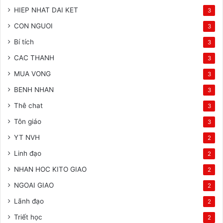
HIEP NHAT DAI KET
3
CON NGUOI
3
Bí tích
3
CAC THANH
3
MUA VONG
3
BENH NHAN
3
Thê chat
3
Tôn giáo
3
YT NVH
2
Linh đạo
2
NHAN HOC KITO GIAO
2
NGOAI GIAO
2
Lãnh đạo
2
Triết học
2