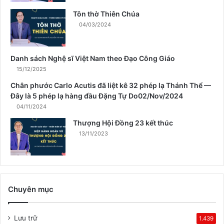
a
Tôn thờ Thiên Chúa
X
04/03/2024
u
â
n
Danh sách Nghệ sĩ Việt Nam theo Đạo Công Giáo
15/12/2025
Chân phước Carlo Acutis đã liệt kê 32 phép lạ Thánh Thể —
Đây là 5 phép lạ hàng đầu Đặng Tự Do02/Nov/2024
04/11/2024
Thượng Hội Đồng 23 kết thúc
13/11/2023
Chuyên mục
Lưu trữ
1.439