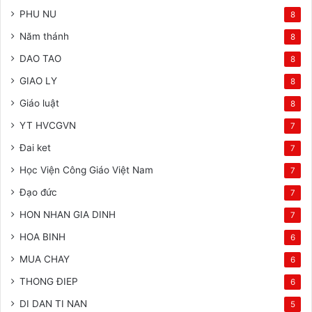
PHU NU
8
Năm thánh
8
DAO TAO
8
GIAO LY
8
Giáo luật
8
YT HVCGVN
7
Đai ket
7
Học Viện Công Giáo Việt Nam
7
Đạo đức
7
HON NHAN GIA DINH
7
HOA BINH
6
MUA CHAY
6
THONG ĐIEP
6
DI DAN TI NAN
5