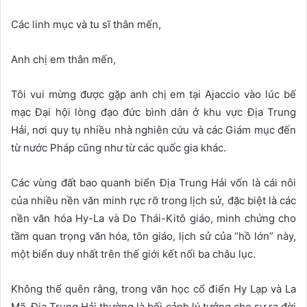
Các linh mục và tu sĩ thân mến,
Anh chị em thân mến,
Tôi vui mừng được gặp anh chị em tại Ajaccio vào lúc bế
mạc Đại hội lòng đạo đức bình dân ở khu vực Địa Trung
Hải, nơi quy tụ nhiều nhà nghiên cứu và các Giám mục đến
từ nước Pháp cũng như từ các quốc gia khác.
Các vùng đất bao quanh biển Địa Trung Hải vốn là cái nôi
của nhiều nền văn minh rực rỡ trong lịch sử, đặc biệt là các
nền văn hóa Hy-La và Do Thái-Kitô giáo, minh chứng cho
tầm quan trọng văn hóa, tôn giáo, lịch sử của “hồ lớn” này,
một biển duy nhất trên thế giới kết nối ba châu lục.
Không thể quên rằng, trong văn học cổ điển Hy Lạp và La
Mã, Địa Trung Hải thường là bối cảnh lý tưởng cho sự ra đời