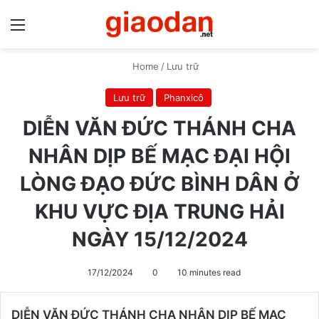
Menu
S
Home
/
Lưu trữ
Lưu trữ
Phanxicô
DIỄN VĂN ĐỨC THÁNH CHA
NHÂN DỊP BẾ MẠC ĐẠI HỘI
LÒNG ĐẠO ĐỨC BÌNH DÂN Ở
KHU VỰC ĐỊA TRUNG HẢI
NGÀY 15/12/2024
17/12/2024
0
10 minutes read
DIỄN VĂN ĐỨC THÁNH CHA NHÂN DỊP BẾ MẠC