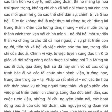
các tâm hồn và quy tụ một cộng đoàn, thì nó mang lại hoa
trái quan trọng, không chỉ cho xã hội nói chung mà còn cho
các mối quan hệ giữa các thể chế dân sự, chính trị và Giáo
hội. Đức tin không thể là một thực tại riêng tư, chỉ dừng lại
trong thánh điện của lương tâm, nhưng – nếu muốn trung
thành cách trọn vẹn với chính mình – nó đòi hỏi một sự dấn
thân và chứng tá cho tất cả mọi người, vì sự phát triển con
người, tiến bộ xã hội và việc chăm sóc thụ tạo, trong dấu
chỉ của đức ái. Chính vì vậy, từ việc tuyên xưng đức tin Kitô
giáo và đời sống cộng đoàn được soi sáng bởi Tin Mừng và
các Bí tích, qua dòng lịch sử đã nảy sinh vô số các công
trình bác ái và các tổ chức như bệnh viện, trường học,
trung tâm trợ giúp – tại Pháp có rất nhiều! – nơi các tín hữu
dấn thân phục vụ những người túng thiếu và góp phần vào
việc phát triển thiện ích chung. Lòng đạo đức bình dân, các
cuộc rước kiệu, những lời cầu nguyện khẩn nài, các hoạt
động bác ái của các hội đoàn, cầu nguyện cộng đoàn với
kinh Mân Côi và các hình thức sùng kính khác có thể nuôi