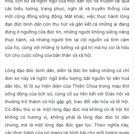
hóa, lịch sử và ngôn ngữ của một dân tộc và truyền tải qua
các biểu tượng, trang phục, nghi lễ và truyền thống của
một cộng đồng sống động. Mặt khác, việc thực hành lòng
đạo đức bình dân còn thu hút và gắn kết cả những ai đang
đứng ở ngưỡng cửa đức tin, những người không siêng năng
thực hành, và những người tìm lại cội nguồn và tình cảm
của họ, cùng với những lý tưởng và giá trị mà họ coi là hữu
ích cho cuộc sống của bản thân và xã hội.
Lòng đạo đức bình dân, diễn tả đức tin bằng những cử chỉ
đơn sơ này và ngôn ngữ biểu tượng bắt nguồn từ văn hoá
dân tộc, tỏ lộ sự hiện diện của Thiên Chúa trong máu thịt
sống động của lịch sử, củng cố sự liên kết với Giáo hội và
thường trở thành cơ hội gặp gỡ, trao đổi văn hóa và lễ hội.
Có điều thú vị là: một lòng đạo đức mà không có lễ hội thì
không có hương vị, không phải là lòng đạo đức từ dân
chúng, mà là một lòng đạo đức gạn lọc. Theo nghĩa này,
các thực hành của nó mang lại hình hài cho mối tương quan