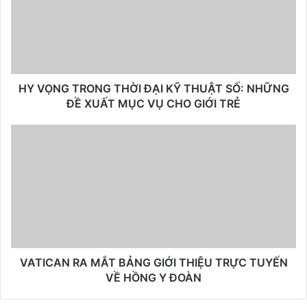
HY VỌNG TRONG THỜI ĐẠI KỸ THUẬT SỐ: NHỮNG
ĐỀ XUẤT MỤC VỤ CHO GIỚI TRẺ
VATICAN RA MẮT BẢNG GIỚI THIỆU TRỰC TUYẾN
VỀ HỒNG Y ĐOÀN