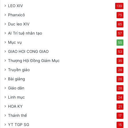
LEO XIV
139
Phanxicô
75
Duc leo XIV
65
AI Trí tuệ nhân tạo
57
Mục vụ
55
GIAO HOI CONG GIAO
53
Thượng Hội Đồng Giám Mục
35
Truyền giáo
26
Bài giảng
26
Giáo dân
26
Linh mục
24
HOA KY
21
Thánh thể
17
YT TGP SG
15