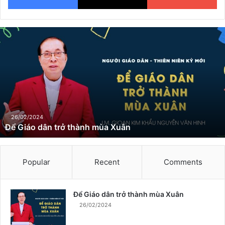
Đ
ể
G
i
á
o
d
â
n
26/02/2024
Để Giáo dân trở thành mùa Xuân
t
r
ở
t
Popular
Recent
Comments
h
à
n
Để Giáo dân trở thành mùa Xuân
h
26/02/2024
m
ù