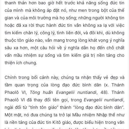
thanh thản hơn bao giờ hết trước khả năng sống đức tin
của mình mà không áp đặt nó, như men trong bột của thế
gian và của môi trường mà họ sống; những người không tin
hoặc đã xa rời thực hành đức tin vẫn không xa lạ với việc
tìm kiếm chân lý, công lý, tình liên đới, và đôi khi, dù không
thuộc tôn giáo nào, vẫn mang trong lòng khát vọng ý nghĩa
sâu xa hơn, một câu hỏi về ý nghĩa dẫn họ đến chỗ chất
vấn mầu nhiệm sự sống và tìm kiếm giá trị nền tảng cho
thiện ích chung.
Chính trong bối cảnh này, chúng ta nhận thấy vẻ đẹp và
tầm quan trọng của lòng đạo đức bình dân (x. Thánh
Phaolô VI,
Tông huấn Evangelii nuntiandi
, 48). Thánh
Phaolô VI đã thay đổi tên gọi, trong
Evangelii nuntiandi
,
ngài đổi từ “tính tôn giáo” thành “lòng đạo đức bình dân”.
Một mặt, nó đưa chúng ta trở lại Mầu nhiệm Nhập thể như
là nền tảng của đức tin Kitô giáo, được biểu hiện trong văn