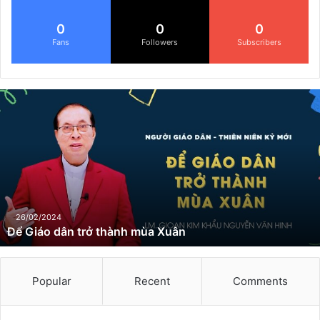
0
0
0
Fans
Followers
Subscribers
Đ
ể
G
i
á
o
d
â
n
26/02/2024
Để Giáo dân trở thành mùa Xuân
t
r
ở
t
Popular
Recent
Comments
h
à