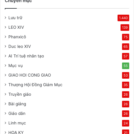
Chuyên mục
Lưu trữ
1.440
LEO XIV
139
Phanxicô
75
Duc leo XIV
65
AI Trí tuệ nhân tạo
57
Mục vụ
55
GIAO HOI CONG GIAO
53
Thượng Hội Đồng Giám Mục
35
Truyền giáo
26
Bài giảng
26
Giáo dân
26
Linh mục
24
HOA KY
21