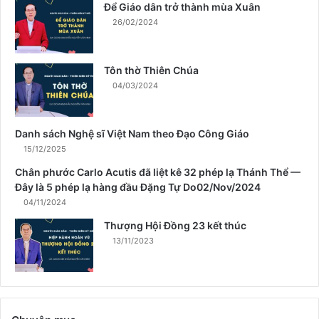
n
Để Giáo dân trở thành mùa Xuân
h
26/02/2024
m
ù
a
Tôn thờ Thiên Chúa
X
04/03/2024
u
â
n
Danh sách Nghệ sĩ Việt Nam theo Đạo Công Giáo
15/12/2025
Chân phước Carlo Acutis đã liệt kê 32 phép lạ Thánh Thể —
Đây là 5 phép lạ hàng đầu Đặng Tự Do02/Nov/2024
04/11/2024
Thượng Hội Đồng 23 kết thúc
13/11/2023