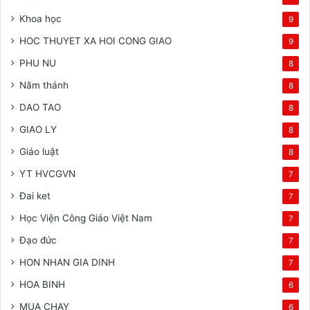
Khoa học
9
HOC THUYET XA HOI CONG GIAO
9
PHU NU
8
Năm thánh
8
DAO TAO
8
GIAO LY
8
Giáo luật
8
YT HVCGVN
7
Đai ket
7
Học Viện Công Giáo Việt Nam
7
Đạo đức
7
HON NHAN GIA DINH
7
HOA BINH
6
MUA CHAY
6