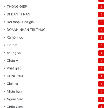
THONG ĐIEP
6
DI DAN TI NAN
5
Đối thoại-Hòa giải
5
DOANH NHAN TRI THUC
5
Xã hội học
5
Tin tức
5
phung vu
4
Châu Á
4
Phật giáo
4
CONG NGHI
4
Gioi trẻ
4
Nhân bản
4
Ngoại giao
4
Chúa Giêsu
4