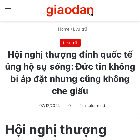
Menu
S
Home
/
Lưu trữ
Lưu trữ
Hội nghị thượng đỉnh quốc tế
ủng hộ sự sống: Đức tin không
bị áp đặt nhưng cũng không
che giấu
07/12/2024
0
2 minutes read
Hội nghị thượng