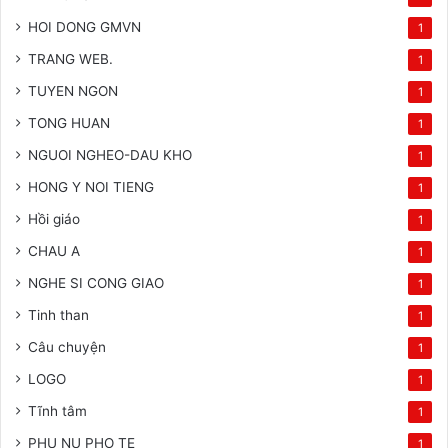
HOI DONG GMVN
1
TRANG WEB.
1
TUYEN NGON
1
TONG HUAN
1
NGUOI NGHEO-DAU KHO
1
HONG Y NOI TIENG
1
Hồi giáo
1
CHAU A
1
NGHE SI CONG GIAO
1
Tinh than
1
Câu chuyện
1
LOGO
1
Tĩnh tâm
1
PHU NU PHO TE
1