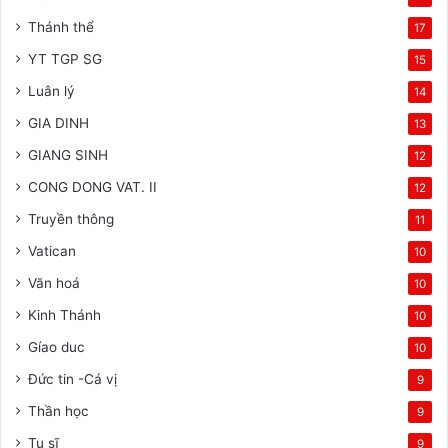
Thánh thể
17
YT TGP SG
15
Luân lý
14
GIA DINH
13
GIANG SINH
12
CONG DONG VAT. II
12
Truyền thông
11
Vatican
10
Văn hoá
10
Kinh Thánh
10
Gíao duc
10
Đức tin -Cá vị
9
Thần học
9
Tu sĩ
9