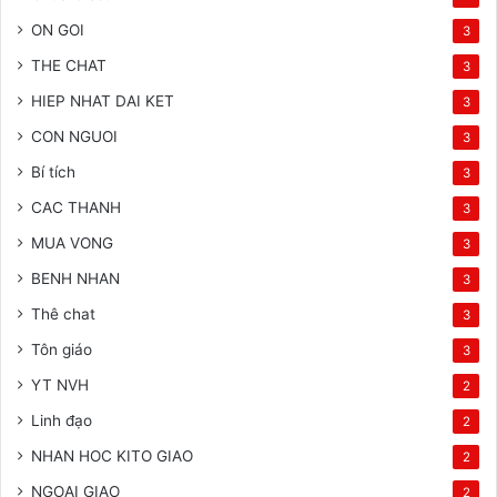
ON GOI
3
THE CHAT
3
HIEP NHAT DAI KET
3
CON NGUOI
3
Bí tích
3
CAC THANH
3
MUA VONG
3
BENH NHAN
3
Thê chat
3
Tôn giáo
3
YT NVH
2
Linh đạo
2
NHAN HOC KITO GIAO
2
NGOAI GIAO
2