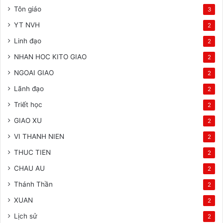
Tôn giáo
3
YT NVH
2
Linh đạo
2
NHAN HOC KITO GIAO
2
NGOAI GIAO
2
Lãnh đạo
2
Triết học
2
GIAO XU
2
VI THANH NIEN
2
THUC TIEN
2
CHAU AU
2
Thánh Thần
2
XUAN
2
Lịch sử
2