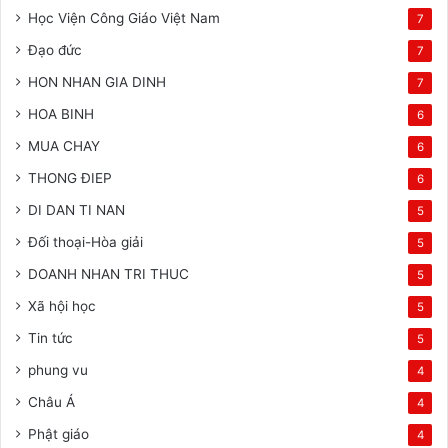
Học Viện Công Giáo Việt Nam
7
Đạo đức
7
HON NHAN GIA DINH
7
HOA BINH
6
MUA CHAY
6
THONG ĐIEP
6
DI DAN TI NAN
5
Đối thoại-Hòa giải
5
DOANH NHAN TRI THUC
5
Xã hội học
5
Tin tức
5
phung vu
4
Châu Á
4
Phật giáo
4