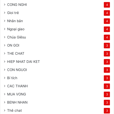
CONG NGHI
4
Gioi trẻ
4
Nhân bản
4
Ngoại giao
4
Chúa Giêsu
4
ON GOI
3
THE CHAT
3
HIEP NHAT DAI KET
3
CON NGUOI
3
Bí tích
3
CAC THANH
3
MUA VONG
3
BENH NHAN
3
Thê chat
3