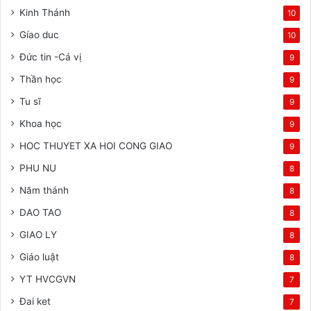
Kinh Thánh
10
Gíao duc
10
Đức tin -Cá vị
9
Thần học
9
Tu sĩ
9
Khoa học
9
HOC THUYET XA HOI CONG GIAO
9
PHU NU
8
Năm thánh
8
DAO TAO
8
GIAO LY
8
Giáo luật
8
YT HVCGVN
7
Đai ket
7