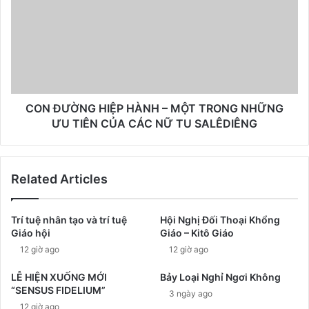
CON ĐƯỜNG HIỆP HÀNH – MỘT TRONG NHỮNG
ƯU TIÊN CỦA CÁC NỮ TU SALÊDIÊNG
Related Articles
Trí tuệ nhân tạo và trí tuệ
Hội Nghị Đối Thoại Khổng
Giáo hội
Giáo – Kitô Giáo
12 giờ ago
12 giờ ago
LỄ HIỆN XUỐNG MỚI
Bảy Loại Nghỉ Ngơi Không
“SENSUS FIDELIUM”
3 ngày ago
12 giờ ago