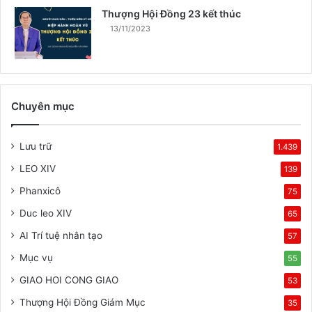
Thượng Hội Đồng 23 kết thúc
13/11/2023
Chuyên mục
Lưu trữ
1.439
LEO XIV
139
Phanxicô
75
Duc leo XIV
65
AI Trí tuệ nhân tạo
57
Mục vụ
55
GIAO HOI CONG GIAO
53
Thượng Hội Đồng Giám Mục
35