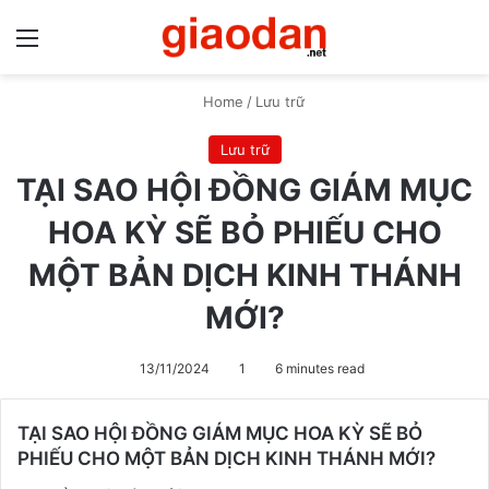
Menu
S
Home
/
Lưu trữ
Lưu trữ
TẠI SAO HỘI ĐỒNG GIÁM MỤC
HOA KỲ SẼ BỎ PHIẾU CHO
MỘT BẢN DỊCH KINH THÁNH
MỚI?
13/11/2024
1
6 minutes read
TẠI SAO HỘI ĐỒNG GIÁM MỤC HOA KỲ SẼ BỎ
PHIẾU CHO MỘT BẢN DỊCH KINH THÁNH MỚI?