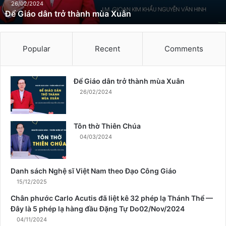
n
26/02/2024
Để Giáo dân trở thành mùa Xuân
t
r
ở
t
Popular
Recent
Comments
h
à
n
Để Giáo dân trở thành mùa Xuân
h
26/02/2024
m
ù
a
Tôn thờ Thiên Chúa
X
04/03/2024
u
â
n
Danh sách Nghệ sĩ Việt Nam theo Đạo Công Giáo
15/12/2025
Chân phước Carlo Acutis đã liệt kê 32 phép lạ Thánh Thể —
Đây là 5 phép lạ hàng đầu Đặng Tự Do02/Nov/2024
04/11/2024