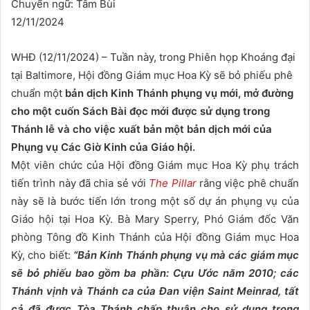
Chuyển ngữ: Tâm Bùi
12/11/2024
WHĐ (12/11/2024) – Tuần này, trong Phiên họp Khoáng đại
tại Baltimore, Hội đồng Giám mục Hoa Kỳ sẽ bỏ phiếu phê
chuẩn một
bản dịch Kinh Thánh phụng vụ mới, mở đường
cho một cuốn Sách Bài đọc mới được sử dụng trong
Thánh lễ và cho việc xuất bản một bản dịch mới của
Phụng vụ Các Giờ Kinh của Giáo hội.
Một viên chức của Hội đồng Giám mục Hoa Kỳ phụ trách
tiến trình này đã chia sẻ với
The Pillar
rằng việc phê chuẩn
này sẽ là bước tiến lớn trong một số dự án phụng vụ của
Giáo hội tại Hoa Kỳ. Bà Mary Sperry, Phó Giám đốc Văn
phòng Tông đồ Kinh Thánh của Hội đồng Giám mục Hoa
Kỳ, cho biết:
“Bản Kinh Thánh phụng vụ mà các giám mục
sẽ bỏ phiếu bao gồm ba phần: Cựu Ước năm 2010; các
Thánh vịnh và Thánh ca của Đan viện Saint Meinrad, tất
cả đã được Tòa Thánh chấp thuận cho sử dụng trong