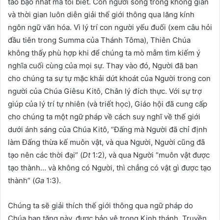
táo bạo nhất mà tôi biết. Con người sống trong không gian
và thời gian luôn diễn giải thế giới thông qua lăng kính
ngôn ngữ văn hóa. Vì lý trí con người yếu đuối (xem câu hỏi
đầu tiên trong Summa của Thánh Tôma), Thiên Chúa
không thấy phù hợp khi để chúng ta mò mẫm tìm kiếm ý
nghĩa cuối cùng của mọi sự. Thay vào đó, Người đã ban
cho chúng ta sự tự mặc khải dứt khoát của Người trong con
người của Chúa Giêsu Kitô, Chân lý đích thực. Với sự trợ
giúp của lý trí tự nhiên (và triết học), Giáo hội đã cung cấp
cho chúng ta một ngữ pháp về cách suy nghĩ về thế giới
dưới ánh sáng của Chúa Kitô, “Đấng mà Người đã chỉ định
làm Đấng thừa kế muôn vật, và qua Người, Người cũng đã
tạo nên các thời đại” (
Dt
1:2), và qua Người “muôn vật được
tạo thành… và không có Người, thì chẳng có vật gì được tạo
thành” (
Ga
1:3).
Chúng ta sẽ giải thích thế giới thông qua ngữ pháp do
Chúa ban tặng này, được bảo vệ trong Kinh thánh, Truyền