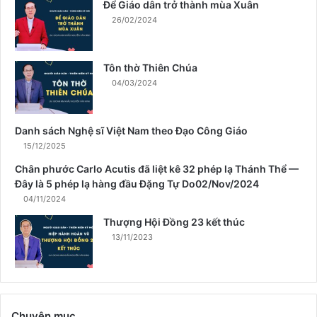
Để Giáo dân trở thành mùa Xuân
h
26/02/2024
m
ù
a
Tôn thờ Thiên Chúa
X
04/03/2024
u
â
n
Danh sách Nghệ sĩ Việt Nam theo Đạo Công Giáo
15/12/2025
Chân phước Carlo Acutis đã liệt kê 32 phép lạ Thánh Thể —
Đây là 5 phép lạ hàng đầu Đặng Tự Do02/Nov/2024
04/11/2024
Thượng Hội Đồng 23 kết thúc
13/11/2023
Chuyên mục