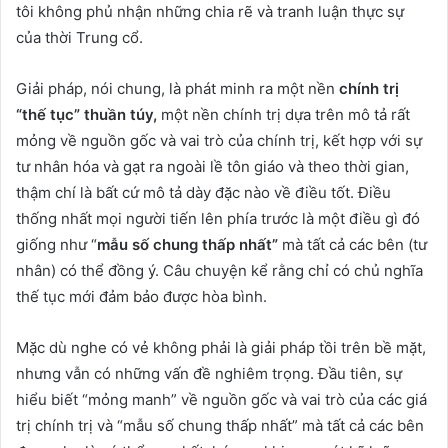
tôi không phủ nhận những chia rẽ và tranh luận thực sự
của thời Trung cổ.
Giải pháp, nói chung, là phát minh ra một nền
chính trị
“thế tục” thuần túy,
một nền chính trị dựa trên mô tả rất
mỏng về nguồn gốc và vai trò của chính trị, kết hợp với sự
tư nhân hóa và gạt ra ngoài lề tôn giáo và theo thời gian,
thậm chí là bất cứ mô tả dày đặc nào về điều tốt. Điều
thống nhất mọi người tiến lên phía trước là một điều gì đó
giống như “
mẫu số chung thấp nhất”
mà tất cả các bên (tư
nhân) có thể đồng ý. Câu chuyện kể rằng chỉ có chủ nghĩa
thế tục mới đảm bảo được hòa bình.
Mặc dù nghe có vẻ không phải là giải pháp tồi trên bề mặt,
nhưng vẫn có những vấn đề nghiêm trọng. Đầu tiên, sự
hiểu biết “mỏng manh” về nguồn gốc và vai trò của các giá
trị chính trị và “mẫu số chung thấp nhất” mà tất cả các bên