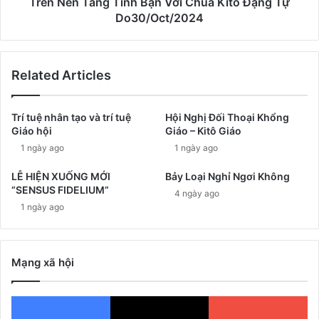
Trên Nền Tảng Tình Bạn Với Chúa Kitô Đặng Tự
Do30/Oct/2024
Related Articles
Trí tuệ nhân tạo và trí tuệ
Hội Nghị Đối Thoại Khổng
Giáo hội
Giáo – Kitô Giáo
1 ngày ago
1 ngày ago
LỄ HIỆN XUỐNG MỚI
Bảy Loại Nghỉ Ngơi Không
“SENSUS FIDELIUM”
4 ngày ago
1 ngày ago
Mạng xã hội