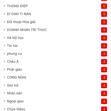
THONG ĐIEP
6
DI DAN TI NAN
5
Đối thoại-Hòa giải
5
DOANH NHAN TRI THUC
5
Xã hội học
5
Tin tức
5
phung vu
4
Châu Á
4
Phật giáo
4
CONG NGHI
4
Gioi trẻ
4
Nhân bản
4
Ngoại giao
4
Chúa Giêsu
4