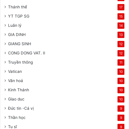
Thánh thể
17
YT TGP SG
15
Luân lý
14
GIA DINH
13
GIANG SINH
12
CONG DONG VAT. II
12
Truyền thông
11
Vatican
10
Văn hoá
10
Kinh Thánh
10
Gíao duc
10
Đức tin -Cá vị
9
Thần học
9
Tu sĩ
9