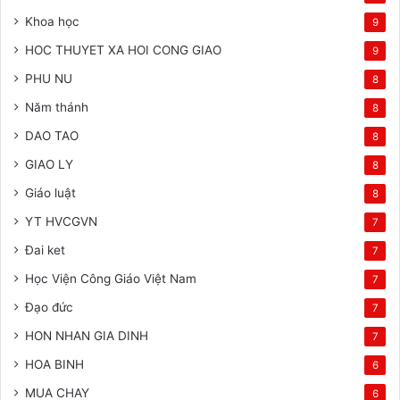
Khoa học
9
HOC THUYET XA HOI CONG GIAO
9
PHU NU
8
Năm thánh
8
DAO TAO
8
GIAO LY
8
Giáo luật
8
YT HVCGVN
7
Đai ket
7
Học Viện Công Giáo Việt Nam
7
Đạo đức
7
HON NHAN GIA DINH
7
HOA BINH
6
MUA CHAY
6