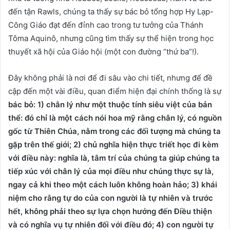
đến tận Rawls, chúng ta thấy sự bác bỏ tổng hợp Hy Lạp-
Công Giáo đạt đến đỉnh cao trong tư tưởng của Thánh
Tôma Aquinô, nhưng cũng tìm thấy sự thể hiện trong học
thuyết xã hội của Giáo hội (một con đường “thứ ba”!).
Đây không phải là nơi để đi sâu vào chi tiết, nhưng để đề
cập đến một vài điều, quan điểm hiện đại chính thống là sự
bác bỏ: 1) chân lý như một thuộc tính siêu việt của bản
thể: đó chỉ là một cách nói hoa mỹ rằng chân lý, có nguồn
gốc từ Thiên Chúa, nằm trong các đối tượng mà chúng ta
gặp trên thế giới; 2) chủ nghĩa hiện thực triết học đi kèm
với điều này: nghĩa là, tâm trí của chúng ta giúp chúng ta
tiếp xúc với chân lý của mọi điều như chúng thực sự là,
ngay cả khi theo một cách luôn không hoàn hảo; 3) khái
niệm cho rằng tự do của con người là tự nhiên và trước
hết, không phải theo sự lựa chọn hướng đến Điều thiện
và có nghĩa vụ tự nhiên đối với điều đó; 4) con người tự