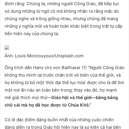
định rằng: Chúng ta, những người Công Giáo, đã tiếp tục
sử dụng những từ ngữ cũ mà không nhận ra rằng mặc dù
chúng nghe và trông giống nhau, nhưng chúng đã mang
những ý nghĩa mới và hoàn toàn khác biệt trong trật tự cấp
tiến hiện nay của chúng ta.
Ảnh: Louis Moncouyoux/Unsplash.com
Ông trích dẫn Hans Urs von Balthasar (1) “Người Công Giáo
không thu mình lại trước chân trời vô biên của thế giới, và
họ không từ bỏ một ‘thời đại thế tục hóa’ được cho là để tìm
một nơi ẩn náu an toàn bên trong; thay vào đó, họ mạnh
mẽ giải thích mọi thứ—
Giáo hội và thế giới—bằng bảng
chữ cái mà họ đã học được từ Chúa Kitô.”
Có lẽ đặc điểm đáng buồn nhất của những cuộc chiến
đang diễn ra trong Giáo hội hiện nay là sự kiện cả hai bên