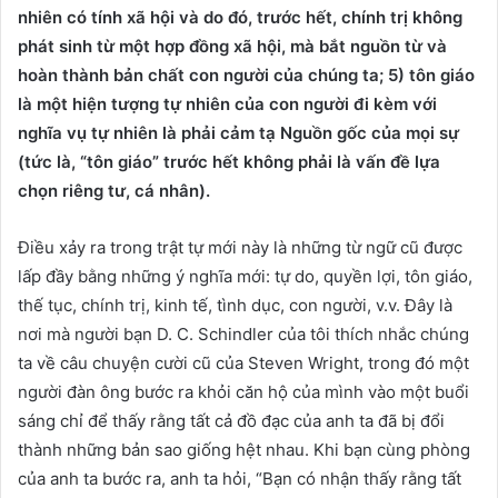
nhiên có tính xã hội và do đó, trước hết, chính trị không
phát sinh từ một hợp đồng xã hội, mà bắt nguồn từ và
hoàn thành bản chất con người của chúng ta; 5) tôn giáo
là một hiện tượng tự nhiên của con người đi kèm với
nghĩa vụ tự nhiên là phải cảm tạ Nguồn gốc của mọi sự
(tức là, “tôn giáo” trước hết không phải là vấn đề lựa
chọn riêng tư, cá nhân).
Điều xảy ra trong trật tự mới này là những từ ngữ cũ được
lấp đầy bằng những ý nghĩa mới: tự do, quyền lợi, tôn giáo,
thế tục, chính trị, kinh tế, tình dục, con người, v.v. Đây là
nơi mà người bạn D. C. Schindler của tôi thích nhắc chúng
ta về câu chuyện cười cũ của Steven Wright, trong đó một
người đàn ông bước ra khỏi căn hộ của mình vào một buổi
sáng chỉ để thấy rằng tất cả đồ đạc của anh ta đã bị đổi
thành những bản sao giống hệt nhau. Khi bạn cùng phòng
của anh ta bước ra, anh ta hỏi, “Bạn có nhận thấy rằng tất