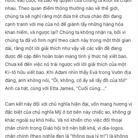
nước vào cuộc và bảo vệ quyền của chúng ta khỏi va chạm
nhau. Theo quan điểm thông thường nào về thế giới,
chúng ta sẽ nghĩ rằng một đứa trẻ chưa chào đời đang
cạnh tranh với mẹ của nó để giành lấy những hàng hóa
khan hiếm, và ngược lại? Chúng ta không nhận ra, bởi vì
chúng ta đã vô tình nghĩ theo cách này trong một thời gian
dài, rằng một lời giải thích như vậy về các vấn đề đang
được đề cập đến hoàn toàn mang tính ý thức hệ xiết bao.
Chưa kể đến việc nó trái ngược với lời giải thích của một
Ki-tô hữu xiết bao. Khi Ađam nhìn thấy Evà trong Vườn địa
đàng, anh không nói, “Ôi, không, cô ấy sẽ lấy đồ của tôi!”
Anh ca hát, cùng với Etta James, “Cuối cùng….”
Cam kết này đối với chủ nghĩa hiện đại, vốn mang hương vị
đặc biệt của chủ nghĩa Mỹ ở bờ bên này chiếc ao, không gì
khác ngoài sự khó hiểu. Và nó khiến cho việc đối thoại
chân chính trong Giáo hội trở nên bất khả, vì dia-logos
chân chính (theo nghĩa đen là “thông qua lý trí”) là không