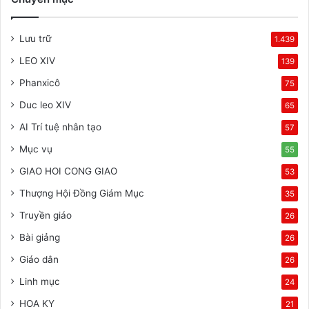
Lưu trữ
1.439
LEO XIV
139
Phanxicô
75
Duc leo XIV
65
AI Trí tuệ nhân tạo
57
Mục vụ
55
GIAO HOI CONG GIAO
53
Thượng Hội Đồng Giám Mục
35
Truyền giáo
26
Bài giảng
26
Giáo dân
26
Linh mục
24
HOA KY
21