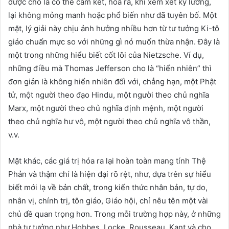
được cho là có thể cam kết, hóa ra, khi xem xét kỹ lưỡng,
lại không mỏng manh hoặc phổ biến như đã tuyên bố. Một
mặt, lý giải này chịu ảnh hưởng nhiều hơn từ tư tưởng Ki-tô
giáo chuẩn mực so với những gì nó muốn thừa nhận. Đây là
một trong những hiểu biết cốt lõi của Nietzsche. Ví dụ,
những điều mà Thomas Jefferson cho là “hiển nhiên” thì
đơn giản là không hiển nhiên đối với, chẳng hạn, một Phật
tử, một người theo đạo Hindu, một người theo chủ nghĩa
Marx, một người theo chủ nghĩa định mệnh, một người
theo chủ nghĩa hư vô, một người theo chủ nghĩa vô thần,
v.v.
Mặt khác, các giá trị hóa ra lại hoàn toàn mang tính Thệ
Phản và thậm chí là hiện đại rõ rệt, như, dựa trên sự hiểu
biết mới lạ về bản chất, trong kiến thức nhân bản, tự do,
nhân vị, chính trị, tôn giáo, Giáo hội, chỉ nêu tên một vài
chủ đề quan trọng hơn. Trong mỗi trường hợp này, ở những
nhà tư tưởng như Hobbes, Locke, Rousseau, Kant và cho