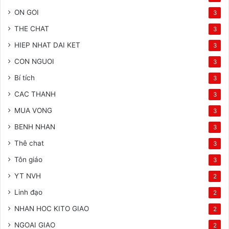
ON GOI
3
THE CHAT
3
HIEP NHAT DAI KET
3
CON NGUOI
3
Bí tích
3
CAC THANH
3
MUA VONG
3
BENH NHAN
3
Thê chat
3
Tôn giáo
3
YT NVH
2
Linh đạo
2
NHAN HOC KITO GIAO
2
NGOAI GIAO
2