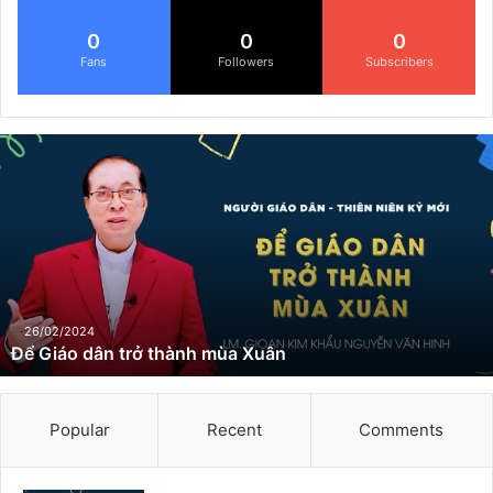
0
0
0
Fans
Followers
Subscribers
Đ
ể
G
i
á
o
d
â
n
26/02/2024
Để Giáo dân trở thành mùa Xuân
t
r
ở
t
Popular
Recent
Comments
h
à
n