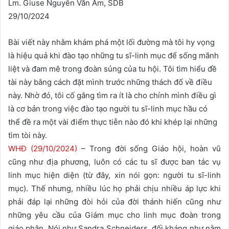
Lm. Giuse Nguyễn Văn Am, SDB
29/10/2024
Bài viết này nhằm khám phá một lối đường mà tôi hy vọng
là hiệu quả khi đào tạo những tu sĩ-linh mục để sống mãnh
liệt và đam mê trong đoàn sủng của tu hội. Tôi tìm hiểu đề
tài này bằng cách đặt mình trước những thách đố về điều
này. Nhờ đó, tôi cố gắng tìm ra ít là cho chính mình điều gì
là cơ bản trong việc đào tạo người tu sĩ-linh mục hầu có
thể đề ra một vài điểm thực tiễn nào đó khi khép lại những
tìm tòi này.
WHĐ (29/10/2024)
– Trong đời sống Giáo hội, hoàn vũ
cũng như địa phương, luôn có các tu sĩ được ban tác vụ
linh mục hiện diện (từ đây, xin nói gọn: người tu sĩ-linh
mục). Thế nhưng, nhiều lúc họ phải chịu nhiều áp lực khi
phải đáp lại những đòi hỏi của đời thánh hiến cũng như
những yêu cầu của Giám mục cho linh mục đoàn trong
giáo phận. Nói như Sandra Schneiders, đối kháng như nằm