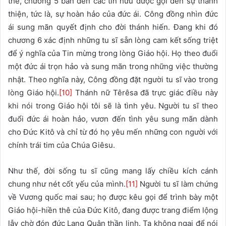
thế, chương 5 bàn đến các tín hữu được gọi đến sự thánh
thiện, tức là, sự hoàn hảo của đức ái. Công đồng nhìn đức
ái sung mãn quyết định cho đời thánh hiến. Đang khi đó
chương 6 xác định những tu sĩ sẵn lòng cam kết sống triệt
để ý nghĩa của Tin mừng trong lòng Giáo hội. Họ theo đuổi
một đức ái trọn hảo và sung mãn trong những việc thường
nhật. Theo nghĩa này, Công đồng đặt người tu sĩ vào trong
lòng Giáo hội.
[10]
Thánh nữ Têrêsa đã trực giác điều này
khi nói trong Giáo hội tôi sẽ là tình yêu. Người tu sĩ theo
đuổi đức ái hoàn hảo, vươn đến tình yêu sung mãn dành
cho Đức Kitô và chỉ từ đó họ yêu mến những con người với
chính trái tim của Chúa Giêsu.
Như thế, đời sống tu sĩ cũng mang lấy chiều kích cánh
chung như nét cốt yếu của mình.
[11]
Người tu sĩ làm chứng
về Vương quốc mai sau; họ được kêu gọi để trình bày một
Giáo hội-hiền thê của Đức Kitô, đang được trang điểm lộng
lẫy chờ đón đức Lang Quân thần linh. Ta không ngại để nói