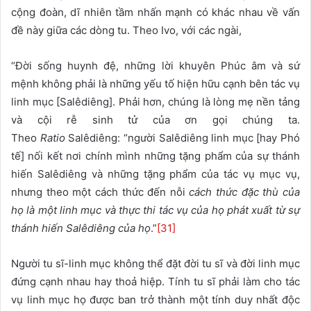
cộng đoàn, dĩ nhiên tầm nhấn mạnh có khác nhau về vấn
đề này giữa các dòng tu. Theo Ivo, với các ngài,
“Đời sống huynh đệ, những lời khuyên Phúc âm và sứ
mệnh không phải là những yếu tố hiện hữu cạnh bên tác vụ
linh mục [Salêdiêng]. Phải hơn, chúng là lòng mẹ nền tảng
và cội rễ sinh tử của ơn gọi chúng ta.
Theo
Ratio
Salêdiêng: “người Salêdiêng linh mục [hay Phó
tế] nối kết nơi chính mình những tặng phẩm của sự thánh
hiến Salêdiêng và những tặng phẩm của tác vụ mục vụ,
nhưng theo một cách thức đến nỗi
cách thức đặc thù của
họ là một linh mục và thực thi tác vụ của họ phát xuất từ sự
thánh hiến Salêdiêng của họ
.”
[31]
Người tu sĩ-linh mục không thể đặt đời tu sĩ và đời linh mục
đứng cạnh nhau hay thoả hiệp. Tính tu sĩ phải làm cho tác
vụ linh mục họ được ban trở thành một tính duy nhất độc