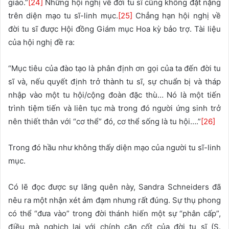
giáo.”
[24]
Những hội nghị về đời tu sĩ cũng không đặt nặng
trên diện mạo tu sĩ-linh mục.
[25]
Chẳng hạn hội nghị về
đời tu sĩ được Hội đồng Giám mục Hoa kỳ bảo trợ. Tài liệu
của hội nghị đề ra:
“Mục tiêu của đào tạo là phân định ơn gọi của ta đến đời tu
sĩ và, nếu quyết định trở thành tu sĩ, sự chuẩn bị và tháp
nhập vào một tu hội/cộng đoàn đặc thù… Nó là một tiến
trình tiệm tiến và liên tục mà trong đó người ứng sinh trở
nên thiết thân với “cơ thể” đó, cơ thể sống là tu hội….”
[26]
Trong đó hầu như không thấy diện mạo của người tu sĩ-linh
mục.
Có lẽ đọc được sự lãng quên này, Sandra Schneiders đã
nêu ra một nhận xét ảm đạm nhưng rất đúng. Sự thụ phong
có thể “đưa vào” trong đời thánh hiến một sự “phân cấp”,
điều mà nghịch lại với chính căn cốt của đời tu sĩ (S.