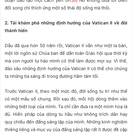
đoạn đào tạo một cách yên ổn.
[6]
Nó không đưa tới biến
đổi song chỉ thích ứng một số thái độ sống mà thôi.
2. Tái khám phá những định hướng của Vatican II về đời
thánh hiến
Dẫu đã qua hơn 50 năm rồi, Vatican II vẫn như một la bàn,
một lời ngôn sứ Chúa ban để dẫn toàn Giáo hội qua thời kỳ
mà con người tự hào mình có thể làm được mọi sự. Vì thế,
đào sâu những định hướng của Vatican II có thể cho chúng
ta những tia sáng đi trong đường hầm tăm tối.
Trước Vatican II, theo một mức độ, đời sống tu trì như thể
có một mẫu số chung. Rồi sau đó, mỗi hội dòng thêm vào
những biệt loại của mình. Ta chỉ cần đưa ra một minh hoạ là
đủ. Hiến pháp của dòng tu hầu như không trích dẫn hay
quy chiếu đến đấng sáng lập của mình. Những kinh nghiệm
thiêng liêng và mục vụ của đấng sáng lập rất ít được đề cập