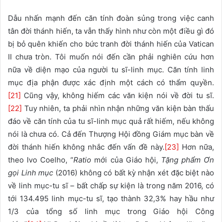
Dẫu nhấn mạnh đến căn tính đoàn sủng trong việc canh
tân đời thánh hiến, ta vẫn thấy hình như còn một điều gì đó
bị bỏ quên khiến cho bức tranh đời thánh hiến của Vatican
II chưa tròn. Tôi muốn nói đến cần phải nghiên cứu hơn
nữa về diện mạo của người tu sĩ-linh mục. Căn tính linh
mục địa phận được xác định một cách có thẩm quyền.
[21]
Cũng vậy, không hiếm các văn kiện nói về đời tu sĩ.
[22]
Tuy nhiên, ta phải nhìn nhận những văn kiện bàn thấu
đáo về căn tính của tu sĩ-linh mục quả rất hiếm, nếu không
nói là chưa có. Cả đến Thượng Hội đồng Giám mục bàn về
đời thánh hiến không nhắc đến vấn đề này.
[23]
Hơn nữa,
theo Ivo Coelho, “
Ratio
mới của Giáo hội,
Tặng phẩm Ơn
gọi Linh mục
(2016) không có bất kỳ nhận xét đặc biệt nào
về linh mục-tu sĩ – bất chấp sự kiện là trong năm 2016, có
tới 134.495 linh mục-tu sĩ, tạo thành 32,3% hay hầu như
1/3 của tổng số linh mục trong Giáo hội Công