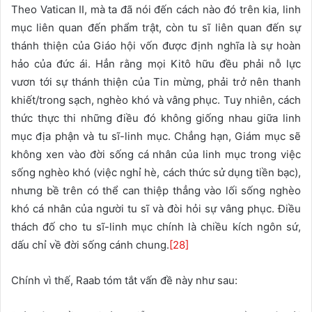
Theo Vatican II, mà ta đã nói đến cách nào đó trên kia, linh
mục liên quan đến phẩm trật, còn tu sĩ liên quan đến sự
thánh thiện của Giáo hội vốn được định nghĩa là sự hoàn
hảo của đức ái. Hẳn rằng mọi Kitô hữu đều phải nỗ lực
vươn tới sự thánh thiện của Tin mừng, phải trở nên thanh
khiết/trong sạch, nghèo khó và vâng phục. Tuy nhiên, cách
thức thực thi những điều đó không giống nhau giữa linh
mục địa phận và tu sĩ-linh mục. Chẳng hạn, Giám mục sẽ
không xen vào đời sống cá nhân của linh mục trong việc
sống nghèo khó (việc nghỉ hè, cách thức sử dụng tiền bạc),
nhưng bề trên có thể can thiệp thẳng vào lối sống nghèo
khó cá nhân của người tu sĩ và đòi hỏi sự vâng phục. Điều
thách đố cho tu sĩ-linh mục chính là chiều kích ngôn sứ,
dấu chỉ về đời sống cánh chung.
[28]
Chính vì thế, Raab tóm tắt vấn đề này như sau: