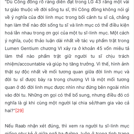
“Dù Công đồng rõ ràng diễn đạt trong LG 43 rằng một vài
tư giáo thuộc về đời sống tu sĩ, thì Công đồng không nói gì
về ý nghĩa của đời linh mục trong bối cảnh tu sĩ cả, chẳng
hạn làm thế nào đời sống tu sĩ và linh mục có thể điều kiện
hoá lẫn nhau trong ơn gọi của một tu sĩ-linh mục. Một cách
ý nghĩa, cuộc thảo luận dài nhất về tác vụ phẩm trật trong
Lumen Gentium chương VI xảy ra ở khoản 45 vốn miêu tả
làm thế nào phẩm trật giữ người tu sĩ chịu trách
nhiệm/accountable và giúp họ tăng trưởng. Vì thế, hình ảnh
thật sự độc nhất về mối tương quan giữa đời linh mục và
đời tu sĩ được bày ra trong chương VI là một mối tương
quan ở đó đời linh mục được nhìn như đứng bên ngoài nhìn
vào đời tu. Những ơn gọi có thể bổ sung, nhưng điều đó có
nghĩa là gì khi cùng một người lại chia sẻ/tham gia vào cả
hai?”
[29]
Nếu Raab nhận xét đúng, thì xem ra người tu sĩ-linh mục
giống như kẻ ở giữa ngã ba đường, luôn ở trong tình trạng