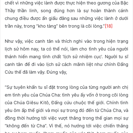
chết vì những việc lành được thực hiện theo gương của Bậc
Thầy thần linh, song đúng hơn là sự hoàn thành cánh
chung điều được ẩn giấu đằng sau những việc lành ở dưới
trần này, trong “kho tàng” bên trong là cõi lòng.”
[18]
Như vậy, việc canh tân và thích nghi vào trong hiện trạng
lịch sử hôm nay, ta có thể nói, làm cho tình yêu của người
thánh hiến mang tính chất ‘lịch sử nhiệm cục’. Người tu sĩ
canh tân để đi vào lịch sử cách mãnh liệt như chính Đấng
Cứu thế đã làm vậy. Đúng vậy,
“Sự tuyên khấn tu sĩ đặt trong lòng của từng người anh chị
em tình yêu của Chúa Cha: tình yêu ấy vốn ở trong cõi lòng
của Chúa Giêsu Kitô, Đấng cứu chuộc thế giới. Chính tình
yêu ôm ấp thế giới và mọi sự trong đó đến từ Chúa Cha, và
đồng thời hướng tới việc vượt thắng trong thế gian mọi sự
“không đến từ Cha”. Vì thế, nó hướng tới việc chiến thắng