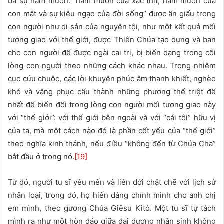
ba sự ham muốn. “ham muốn của xác thịt, ham muốn của
con mắt và sự kiêu ngạo của đời sống” được ẩn giấu trong
con người như di sản của nguyên tội, như một kết quả mối
tương giao với thế giới, được Thiên Chúa tạo dựng và ban
cho con người để được ngài cai trị, bị biến dạng trong cõi
lòng con người theo những cách khác nhau. Trong nhiệm
cục cứu chuộc, các lời khuyên phúc âm thanh khiết, nghèo
khó và vâng phục cấu thành những phương thế triệt để
nhất để biến đổi trong lòng con người mối tương giao này
với “thế giới”: với thế giới bên ngoài và với “cái tôi” hữu vị
của ta, mà một cách nào đó là phần cốt yếu của “thế giới”
theo nghĩa kinh thánh, nếu điều “không đến từ Chúa Cha”
bắt đầu ở trong nó.
[19]
Từ đó, người tu sĩ yêu mến và liên đới chặt chẽ với lịch sử
nhân loại, trong đó, họ hiến dâng chính mình cho anh chị
em mình, theo gương Chúa Giêsu Kitô. Một tu sĩ tự tách
mình ra như một hòn đảo giữa đại dương nhân sinh không