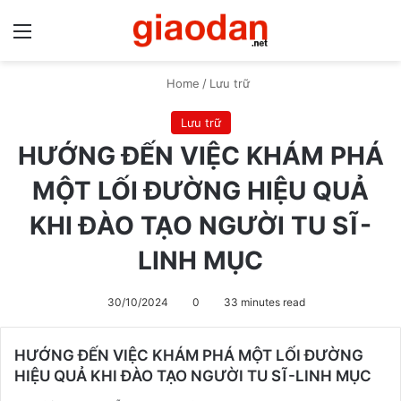
Menu
S
Home
/
Lưu trữ
Lưu trữ
HƯỚNG ĐẾN VIỆC KHÁM PHÁ
MỘT LỐI ĐƯỜNG HIỆU QUẢ
KHI ĐÀO TẠO NGƯỜI TU SĨ-
LINH MỤC
30/10/2024
0
33 minutes read
HƯỚNG ĐẾN VIỆC KHÁM PHÁ MỘT LỐI ĐƯỜNG
HIỆU QUẢ KHI ĐÀO TẠO NGƯỜI TU SĨ-LINH MỤC