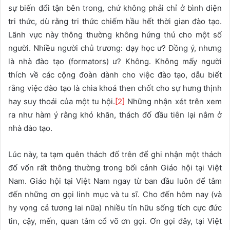
sự biến đổi tận bên trong, chứ không phải chỉ ở bình diện
tri thức, dù rằng tri thức chiếm hầu hết thời gian đào tạo.
Lãnh vực này thông thường không hứng thú cho một số
người. Nhiều người chủ trương: dạy học ư? Đồng ý, nhưng
là nhà đào tạo (formators) ư? Không. Không mấy người
thích về các cộng đoàn dành cho việc đào tạo, dẫu biết
rằng việc đào tạo là chìa khoá then chốt cho sự hưng thịnh
hay suy thoái của một tu hội.
[2]
Những nhận xét trên xem
ra như hàm ý rằng khó khăn, thách đố đầu tiên lại nằm ở
nhà đào tạo.
Lúc này, ta tạm quên thách đố trên để ghi nhận một thách
đố vốn rất thông thường trong bối cảnh Giáo hội tại Việt
Nam. Giáo hội tại Việt Nam ngay từ ban đầu luôn để tâm
đến những ơn gọi linh mục và tu sĩ. Cho đến hôm nay (và
hy vọng cả tương lai nữa) nhiều tín hữu sống tích cực đức
tin, cậy, mến, quan tâm cổ võ ơn gọi. Ơn gọi đây, tại Việt