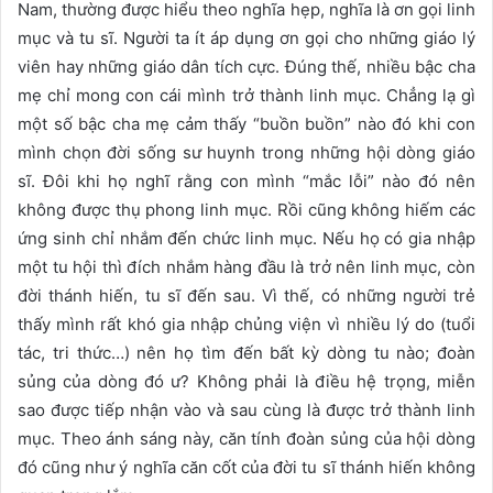
Nam, thường được hiểu theo nghĩa hẹp, nghĩa là ơn gọi linh
mục và tu sĩ. Người ta ít áp dụng ơn gọi cho những giáo lý
viên hay những giáo dân tích cực. Đúng thế, nhiều bậc cha
mẹ chỉ mong con cái mình trở thành linh mục. Chẳng lạ gì
một số bậc cha mẹ cảm thấy “buồn buồn” nào đó khi con
mình chọn đời sống sư huynh trong những hội dòng giáo
sĩ. Đôi khi họ nghĩ rằng con mình “mắc lỗi” nào đó nên
không được thụ phong linh mục. Rồi cũng không hiếm các
ứng sinh chỉ nhắm đến chức linh mục. Nếu họ có gia nhập
một tu hội thì đích nhắm hàng đầu là trở nên linh mục, còn
đời thánh hiến, tu sĩ đến sau. Vì thế, có những người trẻ
thấy mình rất khó gia nhập chủng viện vì nhiều lý do (tuổi
tác, tri thức…) nên họ tìm đến bất kỳ dòng tu nào; đoàn
sủng của dòng đó ư? Không phải là điều hệ trọng, miễn
sao được tiếp nhận vào và sau cùng là được trở thành linh
mục. Theo ánh sáng này, căn tính đoàn sủng của hội dòng
đó cũng như ý nghĩa căn cốt của đời tu sĩ thánh hiến không