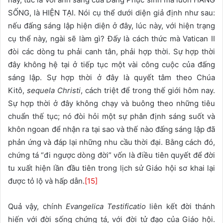
SỐNG, là HIỆN TẠI. Nói cụ thể dưới diện giả định như sau:
nếu đấng sáng lập hiện diện ở đây, lúc này, với hiện trạng
cụ thể này, ngài sẽ làm gì? Đấy là cách thức mà Vatican II
đòi các dòng tu phải canh tân, phải hợp thời. Sự hợp thời
đây không hệ tại ở tiếp tục một vài công cuộc của đấng
sáng lập. Sự hợp thời ở đây là quyết tâm theo Chúa
Kitô,
sequela Christi
, cách triệt để trong thế giới hôm nay.
Sự hợp thời ở đây không chạy và buông theo những tiêu
chuẩn thế tục; nó đòi hỏi một sự phân định sáng suốt và
khôn ngoan để nhận ra tại sao và thế nào đấng sáng lập đã
phản ứng và đáp lại những nhu cầu thời đại. Bằng cách đó,
chứng tá “đi ngược dòng đời” vốn là điều tiên quyết để đời
tu xuất hiện lần đầu tiên trong lịch sử Giáo hội sơ khai lại
được tỏ lộ và hấp dẫn.
[15]
Quả vậy, chính
Evangelica Testificatio
liên kết đời thánh
hiến với đời sống chứng tá, với đời tử đạo của Giáo hội.