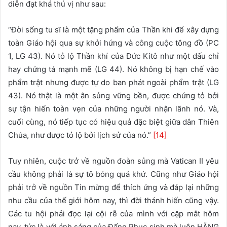
diễn đạt khá thú vị như sau:
“Đời sống tu sĩ là một tặng phẩm của Thần khi để xây dựng
toàn Giáo hội qua sự khởi hứng và công cuộc tông đồ (PC
1, LG 43). Nó tỏ lộ Thần khí của Đức Kitô như một dấu chỉ
hay chứng tá mạnh mẽ (LG 44). Nó không bị hạn chế vào
phẩm trật nhưng được tự do ban phát ngoài phẩm trật (LG
43). Nó thật là một ân sủng vững bền, được chứng tỏ bởi
sự tận hiến toàn vẹn của những người nhận lãnh nó. Và,
cuối cùng, nó tiếp tục có hiệu quả đặc biệt giữa dân Thiên
Chúa, như được tỏ lộ bởi lịch sử của nó.”
[14]
Tuy nhiên, cuộc trở về nguồn đoàn sủng mà Vatican II yêu
cầu không phải là sự tô bóng quá khứ. Cũng như Giáo hội
phải trở về nguồn Tin mừng để thích ứng và đáp lại những
nhu cầu của thế giới hôm nay, thì đời thánh hiến cũng vậy.
Các tu hội phải đọc lại cội rễ của mình với cặp mắt hôm
nay, tức là với ánh sáng của Đấng Phục sinh mà luôn HẰNG