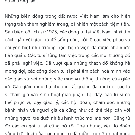
quan trọng lắm.
Những biến động trong đất nước Việt Nam làm cho hiện
trạng trên thêm nghiêm trọng, dĩ nhiên một cách tiệm tiến.
Sau biến cố lịch sử 1975, các dòng tu tại Việt Nam phải tìm
cách gắn với giáo xứ để sống còn, bởi lẽ các việc phục vụ
chuyên biệt như trường học, bệnh viện đã được nhà nước
tiếp quản. Các tu sĩ từng làm việc trong các môi trường đó
đã phải nghỉ việc. Để vượt qua những thách đố không hề
mong đợi, các cộng đoàn tu sĩ phải tìm cách hoà mình vào
các giáo xứ với những việc mục vụ thông thường của giáo
xứ. Các giám mục địa phương rất quảng đại mời gọi các tu
sĩ tham gia vào sinh hoạt giáo phận. Tại đây, các tu sĩ có
thể phục vụ dạy giáo lý, các hội đoàn, chăm sóc những
bệnh nhân và người già cả cũng như có thể tiếp cận với
những người trẻ dưới nhiều hình thức mới mẻ hơn. Cũng từ
đó các ơn gọi tu sĩ cũng nở rộ. Thế nhưng, yếu tố đoàn
sủng biệt loại của các dòng tu dần dần trở nên nhạt nhoà