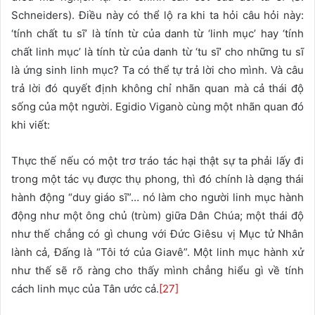
Schneiders). Điều này có thể lộ ra khi ta hỏi câu hỏi này:
‘tính chất tu sĩ’ là tính từ của danh từ ‘linh mục’ hay ‘tính
chất linh mục’ là tính từ của danh từ ‘tu sĩ’ cho những tu sĩ
là ứng sinh linh mục? Ta có thể tự trả lời cho mình. Và câu
trả lời đó quyết định không chỉ nhãn quan mà cả thái độ
sống của một người. Egidio Viganò cùng một nhãn quan đó
khi viết:
Thực thế nếu có một trơ tráo tác hại thật sự ta phải lấy đi
trong một tác vụ được thụ phong, thì đó chính là dạng thái
hành động “duy giáo sĩ”… nó làm cho người linh mục hành
động như một ông chủ (trùm) giữa Dân Chúa; một thái độ
như thế chẳng có gì chung với Đức Giêsu vị Mục tử Nhân
lành cả, Đấng là “Tôi tớ của Giavê”. Một linh mục hành xử
như thế sẽ rõ ràng cho thấy mình chẳng hiểu gì về tính
cách linh mục của Tân ước cả.
[27]