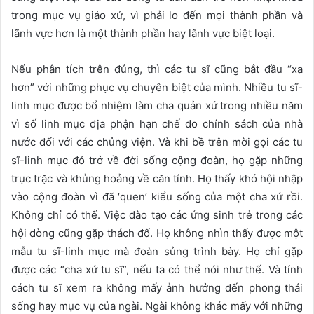
trong mục vụ giáo xứ, vì phải lo đến mọi thành phần và
lãnh vực hơn là một thành phần hay lãnh vực biệt loại.
Nếu phân tích trên đúng, thì các tu sĩ cũng bắt đầu “xa
hơn” với những phục vụ chuyên biệt của mình. Nhiều tu sĩ-
linh mục được bổ nhiệm làm cha quản xứ trong nhiều năm
vì số linh mục địa phận hạn chế do chính sách của nhà
nước đối với các chủng viện. Và khi bề trên mời gọi các tu
sĩ-linh mục đó trở về đời sống cộng đoàn, họ gặp những
trục trặc và khủng hoảng về căn tính. Họ thấy khó hội nhập
vào cộng đoàn vì đã ‘quen’ kiểu sống của một cha xứ rồi.
Không chỉ có thế. Việc đào tạo các ứng sinh trẻ trong các
hội dòng cũng gặp thách đố. Họ không nhìn thấy được một
mẫu tu sĩ-linh mục mà đoàn sủng trình bày. Họ chỉ gặp
được các “cha xứ tu sĩ”, nếu ta có thể nói như thế. Và tính
cách tu sĩ xem ra không mấy ảnh hưởng đến phong thái
sống hay mục vụ của ngài. Ngài không khác mấy với những