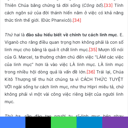
Thiên Chúa bằng chứng tá đời sống (
Công bố
).
[33]
Tính
cách ngôn sứ của đời thánh hiến nằm ở việc có khả năng
thức tỉnh thế giới. (Đức Phanxicô).
[34]
Thứ hai
là
đào sâu hiểu biết về chính tư cách linh mục
. E.
Viganò cho rằng điều quan trọng hơn không phải là con số
linh mục cho bằng là quá ít chất linh mục.
[35]
Mượn lối nói
của G. Marcel, ta thường chăm chú đến việc “LÀM các việc
của linh mục” hơn là vào việc LÀ linh mục. LÀ linh mục
trong nhiều hội dòng quả là vấn đề lớn.
[36]
Trái lại, Chúa
Kitô Thượng tế thu hút chúng ta vì CÁCH THỨC TUYỆT
VỜI ngài sống tư cách linh mục, như thư Hipri miêu tả, chứ
không phải vì một vài công việc riêng biệt của người linh
mục.
Thứ ba,
cần đào tạo người tu sĩ-linh mục bén nhạy
trước
bối cảnh xã hội-văn hóa liên lỷ thay đổi
trong đó dân