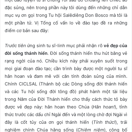
đặc sủng, nên trong phần này tôi dùng đến những chỉ dẫn
mục vụ ơn gọi trong Tu hội Salêdiêng Don Bosco mà tôi là
một phần tử. Vị Tổng cố vấn lo về đào tạo đề ra những
điểm cơ bản sau đây:
Trước tiên
ứng sinh tu sĩ-linh mục phải nhận rõ
vẻ đẹp của
đời sống thánh hiến
. Đời sống thánh hiến thu hút bằng vẻ
rạng ngời của nó. Chiều kích này phải xuyên suốt trong
mọi giai đoạn đào tạo; cần trình bày được một người tu sĩ
hân hoan và đam mê với căn tính đoàn sủng của mình.
Chính CICLSAL (Thánh bộ các Dòng sống đời thánh hiến
và các Tu hội sống đời tông đồ) phát hành một tài liệu
trong Năm của Đời Thánh hiến cho thấy cách thức tỏ bày
được vẻ đẹp này: hân hoan theo Chúa (
Hân hoan!
), tỉnh
thức trước các dấu chỉ Ngài đến và một lòng chờ đợi Ngài vì
đây là cốt tủy của ơn gọi thánh hiến (
Tỉnh thức!
), trải
nghiệm chính Chúa hằng sống (
Chiêm niệm
), công bố