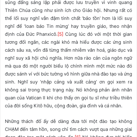
sủng đấng sáng lập phải được lưu truyền vì vinh quang
Thiên Chúa cũng như sinh ích cho Giáo hội. Nhưng rất có
thể lối suy nghĩ vẫn đậm tính chất ‘bảo tồn’ hơn là lối suy
nghĩ để ‘loan báo Tin mừng’ hay truyền giáo, theo nhận
định của Đức Phanxicô.
[5]
Cùng lúc đó với một thời gian
tương đối ngắn, các ngài khó mà hiểu được các ứng sinh
cách sâu xa, vốn đã từng thấm nhiễm văn hoá, giáo dục và
nghĩ suy xã hội chủ nghĩa. Hơn nữa rào cản của ngôn ngữ
mà qua đó một người biểu lộ chính mình một mức nào đó
được sánh ví với bức tường vô hình giữa nhà đào tạo và ứng
sinh. Nghĩ suy ‘nhập cảng và xuất cảng’ ơn gọi xem ra
không sai trong thực trạng này. Nó không phản ánh nhãn
quan của Vatican II khi cho thấy ơn gọi tu sĩ như triều thiên
của đời sống Kitô hữu, cộng đoàn, gia đình và cá nhân.
Những thách đố ấy dễ dàng đưa tới một đào tạo không
CHẠM đến tâm hồn, song chỉ tìm cách vượt qua những giai