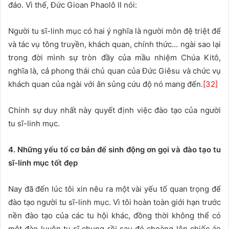
đáo. Vì thế, Đức Gioan Phaolô II nói:
Người tu sĩ-linh mục có hai ý nghĩa là người môn đệ triệt để
và tác vụ tông truyền, khách quan, chính thức… ngài sao lại
trong đời mình sự tròn đầy của mầu nhiệm Chúa Kitô,
nghĩa là, cả phong thái chủ quan của Đức Giêsu và chức vụ
khách quan của ngài với ân sủng cứu độ nó mang đến.
[32]
Chính sự duy nhất này quyết định việc đào tạo của người
tu sĩ-linh mục.
4. Những yếu tố cơ bản để sinh động ơn gọi và đào tạo tu
sĩ-linh mục tốt đẹp
Nay đã đến lúc tôi xin nêu ra một vài yếu tố quan trọng để
đào tạo người tu sĩ-linh mục. Vì tôi hoàn toàn giới hạn trước
nền đào tạo của các tu hội khác, đồng thời không thể có
một đào luyện tu sĩ chung rồi sau đó choàng lên chiếc áo