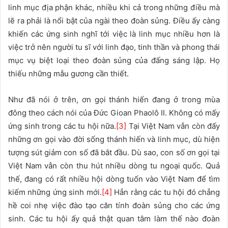
linh mục địa phận khác, nhiều khi cả trong những điều mà
lẽ ra phải là nổi bật của ngài theo đoàn sủng. Điều ấy càng
khiến các ứng sinh nghĩ tới việc là linh mục nhiều hơn là
việc trở nên người tu sĩ với linh đạo, tinh thần và phong thái
mục vụ biệt loại theo đoàn sủng của đấng sáng lập. Họ
thiếu những mẫu gương cần thiết.
Như đã nói ở trên, ơn gọi thánh hiến đang ở trong mùa
đông theo cách nói của Đức Gioan Phaolô II. Không có mấy
ứng sinh trong các tu hội nữa.
[3]
Tại Việt Nam vẫn còn đấy
những ơn gọi vào đời sống thánh hiến và linh mục, dù hiện
tượng sút giảm con số đã bắt đầu. Dù sao, con số ơn gọi tại
Việt Nam vẫn còn thu hút nhiều dòng tu ngoại quốc. Quả
thế, đang có rất nhiều hội dòng tuốn vào Việt Nam để tìm
kiếm những ứng sinh mới.
[4]
Hẳn rằng các tu hội đó chẳng
hề coi nhẹ việc đào tạo căn tính đoàn sủng cho các ứng
sinh. Các tu hội ấy quả thật quan tâm làm thế nào đoàn