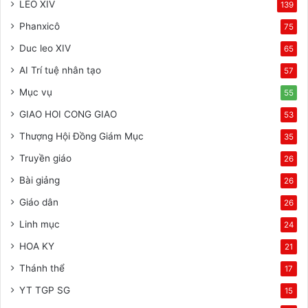
LEO XIV
139
Phanxicô
75
Duc leo XIV
65
AI Trí tuệ nhân tạo
57
Mục vụ
55
GIAO HOI CONG GIAO
53
Thượng Hội Đồng Giám Mục
35
Truyền giáo
26
Bài giảng
26
Giáo dân
26
Linh mục
24
HOA KY
21
Thánh thể
17
YT TGP SG
15