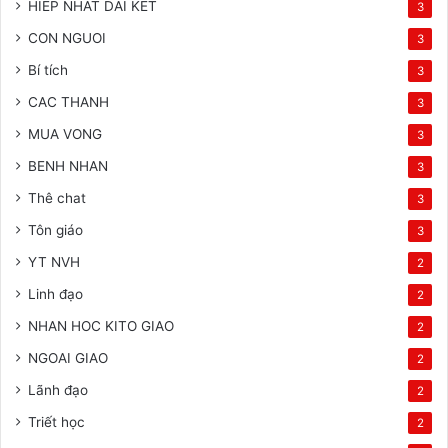
HIEP NHAT DAI KET
3
CON NGUOI
3
Bí tích
3
CAC THANH
3
MUA VONG
3
BENH NHAN
3
Thê chat
3
Tôn giáo
3
YT NVH
2
Linh đạo
2
NHAN HOC KITO GIAO
2
NGOAI GIAO
2
Lãnh đạo
2
Triết học
2