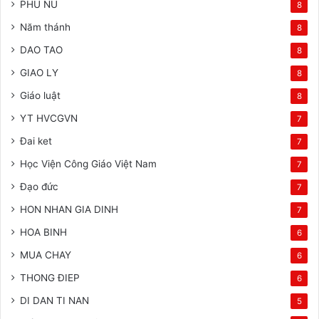
PHU NU
8
Năm thánh
8
DAO TAO
8
GIAO LY
8
Giáo luật
8
YT HVCGVN
7
Đai ket
7
Học Viện Công Giáo Việt Nam
7
Đạo đức
7
HON NHAN GIA DINH
7
HOA BINH
6
MUA CHAY
6
THONG ĐIEP
6
DI DAN TI NAN
5