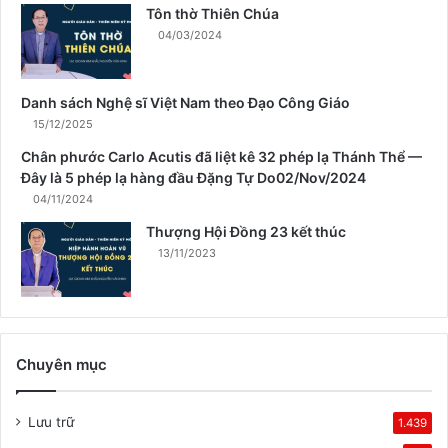
a
Tôn thờ Thiên Chúa
X
04/03/2024
u
â
n
Danh sách Nghệ sĩ Việt Nam theo Đạo Công Giáo
15/12/2025
Chân phước Carlo Acutis đã liệt kê 32 phép lạ Thánh Thể —
Đây là 5 phép lạ hàng đầu Đặng Tự Do02/Nov/2024
04/11/2024
Thượng Hội Đồng 23 kết thúc
13/11/2023
Chuyên mục
Lưu trữ
1.439