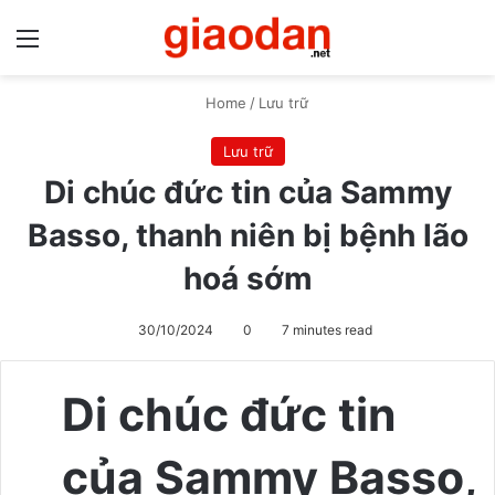
Menu
S
Home
/
Lưu trữ
Lưu trữ
Di chúc đức tin của Sammy
Basso, thanh niên bị bệnh lão
hoá sớm
30/10/2024
0
7 minutes read
Di chúc đức tin
của Sammy Basso,