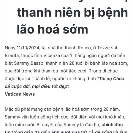
thanh niên bị bệnh
lão hoá sớm
Ngày 11/10/2024, tại nhà thờ thánh Rocco, ở Tezze sul
Brenta, thuộc tỉnh Vicenza của Ý, hàng ngàn người đã tiễn
biệt Sammy Basso, thanh niên 28 tuổi bị bệnh lão hoá sớm,
qua đời trong khi tham dự một tiệc cưới. Trong di chúc
được đọc tại Thánh lễ, người trẻ khẳng định
“Tôi nợ Chúa
cả cuộc đời, mọi điều tốt đẹp”.
Vatican News
Mặc dù phải mang căn bệnh lão hoá sớm trong 28 năm,
Sammy vẫn luôn sống tích cực, đối diện với mọi khó khăn,
luôn mỉm cười. Bí quyết của Sammy là đức tin,
chính đức
tin Công giáo đã giúp anh vượt qua tất cả để sống và làm