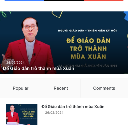
Đ
ể
G
i
á
o
d
â
n
26/02/2024
Để Giáo dân trở thành mùa Xuân
t
r
ở
t
Popular
Recent
Comments
h
à
n
Để Giáo dân trở thành mùa Xuân
h
26/02/2024
m
ù