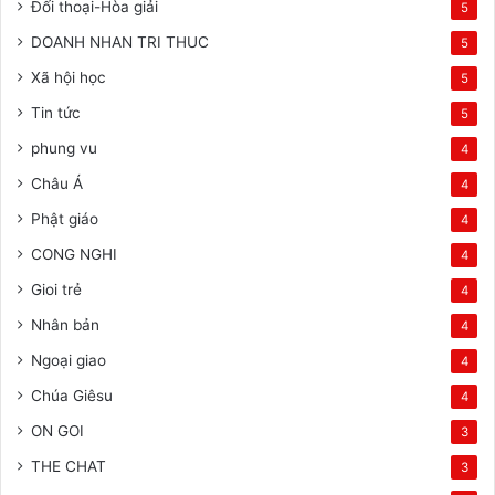
Đối thoại-Hòa giải
5
DOANH NHAN TRI THUC
5
Xã hội học
5
Tin tức
5
phung vu
4
Châu Á
4
Phật giáo
4
CONG NGHI
4
Gioi trẻ
4
Nhân bản
4
Ngoại giao
4
Chúa Giêsu
4
ON GOI
3
THE CHAT
3