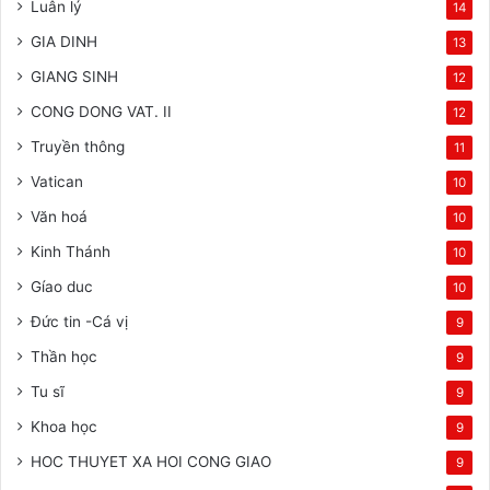
Luân lý
14
GIA DINH
13
GIANG SINH
12
CONG DONG VAT. II
12
Truyền thông
11
Vatican
10
Văn hoá
10
Kinh Thánh
10
Gíao duc
10
Đức tin -Cá vị
9
Thần học
9
Tu sĩ
9
Khoa học
9
HOC THUYET XA HOI CONG GIAO
9