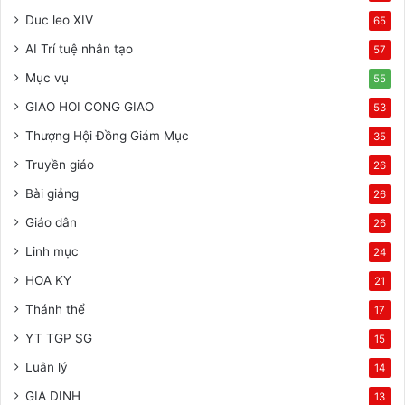
Duc leo XIV
65
AI Trí tuệ nhân tạo
57
Mục vụ
55
GIAO HOI CONG GIAO
53
Thượng Hội Đồng Giám Mục
35
Truyền giáo
26
Bài giảng
26
Giáo dân
26
Linh mục
24
HOA KY
21
Thánh thể
17
YT TGP SG
15
Luân lý
14
GIA DINH
13