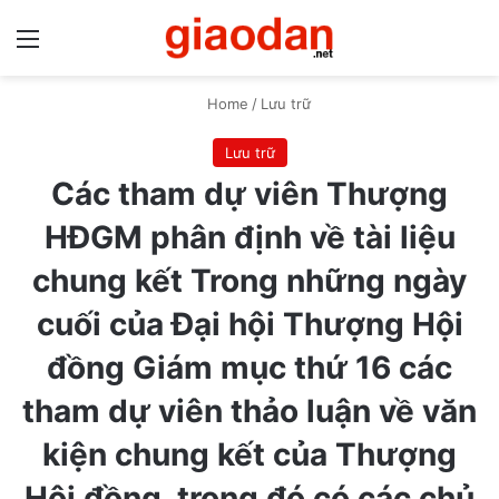
Menu
S
Home
/
Lưu trữ
Lưu trữ
Các tham dự viên Thượng
HĐGM phân định về tài liệu
chung kết Trong những ngày
cuối của Đại hội Thượng Hội
đồng Giám mục thứ 16 các
tham dự viên thảo luận về văn
kiện chung kết của Thượng
Hội đồng, trong đó có các chủ