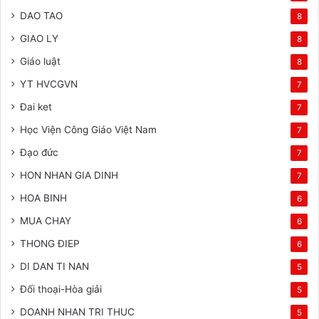
DAO TAO
8
GIAO LY
8
Giáo luật
8
YT HVCGVN
7
Đai ket
7
Học Viện Công Giáo Việt Nam
7
Đạo đức
7
HON NHAN GIA DINH
7
HOA BINH
6
MUA CHAY
6
THONG ĐIEP
6
DI DAN TI NAN
5
Đối thoại-Hòa giải
5
DOANH NHAN TRI THUC
5