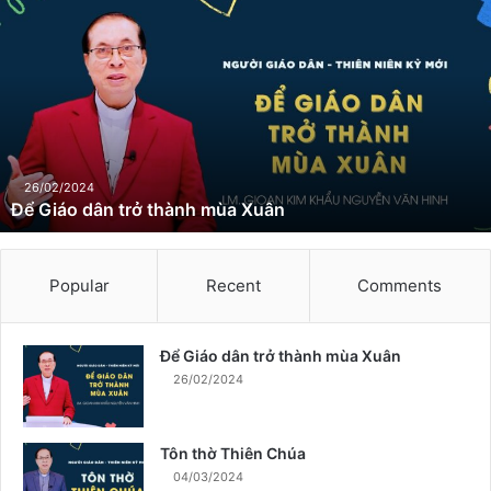
Đ
ể
G
i
á
o
d
â
n
26/02/2024
Để Giáo dân trở thành mùa Xuân
t
r
ở
t
Popular
Recent
Comments
h
à
n
Để Giáo dân trở thành mùa Xuân
h
26/02/2024
m
ù
a
Tôn thờ Thiên Chúa
X
04/03/2024
u