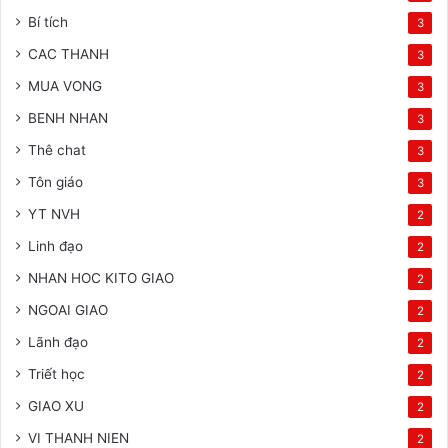
Bí tích
3
CAC THANH
3
MUA VONG
3
BENH NHAN
3
Thê chat
3
Tôn giáo
3
YT NVH
2
Linh đạo
2
NHAN HOC KITO GIAO
2
NGOAI GIAO
2
Lãnh đạo
2
Triết học
2
GIAO XU
2
VI THANH NIEN
2