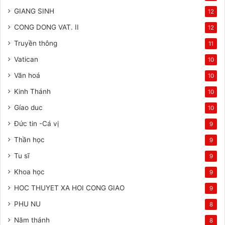
GIANG SINH
12
CONG DONG VAT. II
12
Truyền thông
11
Vatican
10
Văn hoá
10
Kinh Thánh
10
Gíao duc
10
Đức tin -Cá vị
9
Thần học
9
Tu sĩ
9
Khoa học
9
HOC THUYET XA HOI CONG GIAO
9
PHU NU
8
Năm thánh
8