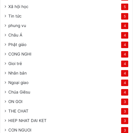
Xã hội học
5
Tin tức
5
phung vu
4
Châu Á
4
Phật giáo
4
CONG NGHI
4
Gioi trẻ
4
Nhân bản
4
Ngoại giao
4
Chúa Giêsu
4
ON GOI
3
THE CHAT
3
HIEP NHAT DAI KET
3
CON NGUOI
3