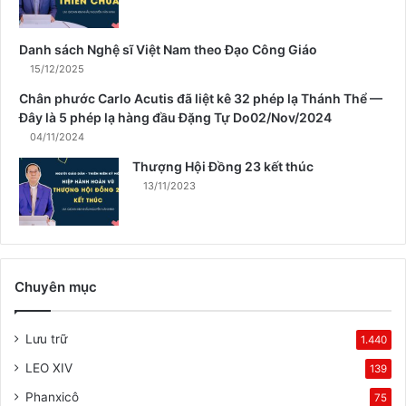
â
n
Danh sách Nghệ sĩ Việt Nam theo Đạo Công Giáo
15/12/2025
Chân phước Carlo Acutis đã liệt kê 32 phép lạ Thánh Thể —
Đây là 5 phép lạ hàng đầu Đặng Tự Do02/Nov/2024
04/11/2024
Thượng Hội Đồng 23 kết thúc
13/11/2023
Chuyên mục
Lưu trữ
1.440
LEO XIV
139
Phanxicô
75