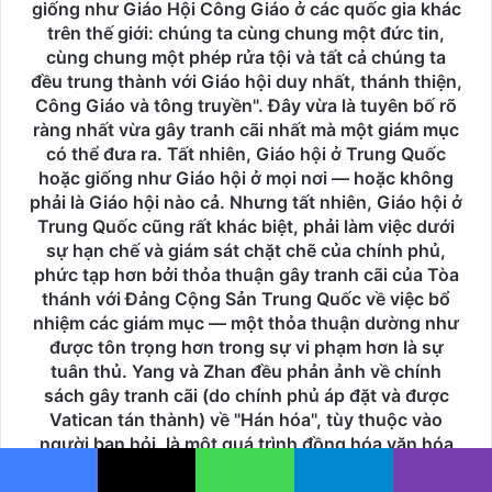
giống như Giáo Hội Công Giáo ở các quốc gia khác
trên thế giới: chúng ta cùng chung một đức tin,
cùng chung một phép rửa tội và tất cả chúng ta
đều trung thành với Giáo hội duy nhất, thánh thiện,
Công Giáo và tông truyền". Đây vừa là tuyên bố rõ
ràng nhất vừa gây tranh cãi nhất mà một giám mục
có thể đưa ra. Tất nhiên, Giáo hội ở Trung Quốc
hoặc giống như Giáo hội ở mọi nơi — hoặc không
phải là Giáo hội nào cả. Nhưng tất nhiên, Giáo hội ở
Trung Quốc cũng rất khác biệt, phải làm việc dưới
sự hạn chế và giám sát chặt chẽ của chính phủ,
phức tạp hơn bởi thỏa thuận gây tranh cãi của Tòa
thánh với Đảng Cộng Sản Trung Quốc về việc bổ
nhiệm các giám mục — một thỏa thuận dường như
được tôn trọng hơn trong sự vi phạm hơn là sự
tuân thủ. Yang và Zhan đều phản ảnh về chính
sách gây tranh cãi (do chính phủ áp đặt và được
Vatican tán thành) về "Hán hóa", tùy thuộc vào
người bạn hỏi, là một quá trình đồng hóa văn hóa
hợp pháp cho Giáo hội địa phương hoặc là sự phục